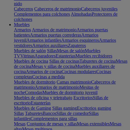
nido
Cabeceros
Cabeceros de matrimonio
Cabeceros juveniles
Complementos para colchones
Almohadas
Protectores de
colchones
Muebles
Armarios
Armarios de matrimonio
Armarios puertas
batientes
Armarios puertas correderas
Armarios
juvenil
Armarios infantiles
Armarios esquineros
Armarios
vestidores
Armarios auxiliares
Zapateros
Muebles de salón
Sillas
Mesas de salón
Muebles
TV
Vitrinas
Aparadores
Estanterias
Muebles recibidores
Muebles de cocina
Sillas de cocinas
Taburetes de cocina
Mesas
de cocina
Mesas y sillas de cocina
Muebles auxiliares de
cocina
Armarios de cocina
Cocinas modulares
Cocinas
completas
Cocinas a medida
Muebles de dormitorio
Camas matrimonio
Cabeceros de
matrimonio
Armarios de matrimonio
Mesitas de
noche
Comodas
Muebles de dormitorio juvenil
Muebles de oficina y teletrabajo
Escritorios
Sillas de
escritorio
Estanterías
Muebles de Gaming
Sillas gaming
Escritorios gaming
Sillas
Taburetes
Bancos
Sillas de comedor
Sillas
infantiles
Complementos para sillas
Mesas
Conjuntos de mesas y sillas
Mesas extensibles
Mesas
altas
Mesas multiusos