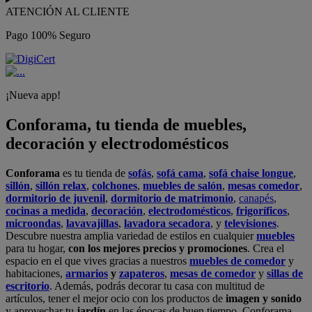
ATENCIÓN AL CLIENTE
Pago 100% Seguro
¡Nueva app!
Conforama, tu tienda de muebles,
decoración y electrodomésticos
Conforama
es tu tienda de
sofás
,
sofá cama
,
sofá chaise longue
,
sillón
,
sillón relax
,
colchones
,
muebles de salón
,
mesas comedor
,
dormitorio de juvenil
,
dormitorio de matrimonio
,
canapés
,
cocinas a medida
,
decoración
,
electrodomésticos
,
frigoríficos
,
microondas
,
lavavajillas
,
lavadora secadora
, y
televisiones
.
Descubre nuestra amplia variedad de estilos en cualquier
muebles
para tu hogar,
con los mejores precios y promociones
. Crea el
espacio en el que vives gracias a nuestros
muebles de comedor
y
habitaciones,
armarios
y
zapateros
,
mesas de comedor
y
sillas de
escritorio
. Además, podrás decorar tu casa con multitud de
artículos, tener el mejor ocio con los productos de
imagen y sonido
y aprovechar tu
jardín
en las épocas de buen tiempo. Conforama