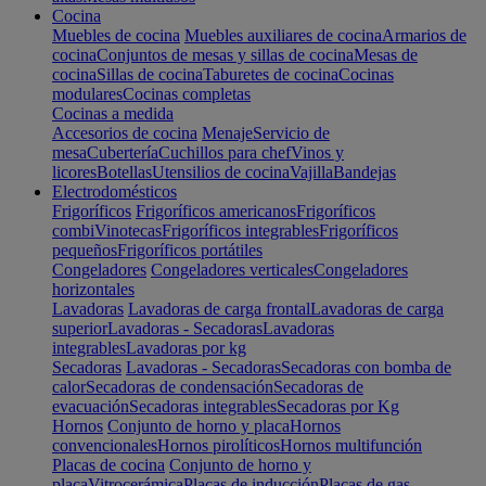
Cocina
Muebles de cocina
Muebles auxiliares de cocina
Armarios de
cocina
Conjuntos de mesas y sillas de cocina
Mesas de
cocina
Sillas de cocina
Taburetes de cocina
Cocinas
modulares
Cocinas completas
Cocinas a medida
Accesorios de cocina
Menaje
Servicio de
mesa
Cubertería
Cuchillos para chef
Vinos y
licores
Botellas
Utensilios de cocina
Vajilla
Bandejas
Electrodomésticos
Frigoríficos
Frigoríficos americanos
Frigoríficos
combi
Vinotecas
Frigoríficos integrables
Frigoríficos
pequeños
Frigoríficos portátiles
Congeladores
Congeladores verticales
Congeladores
horizontales
Lavadoras
Lavadoras de carga frontal
Lavadoras de carga
superior
Lavadoras - Secadoras
Lavadoras
integrables
Lavadoras por kg
Secadoras
Lavadoras - Secadoras
Secadoras con bomba de
calor
Secadoras de condensación
Secadoras de
evacuación
Secadoras integrables
Secadoras por Kg
Hornos
Conjunto de horno y placa
Hornos
convencionales
Hornos pirolíticos
Hornos multifunción
Placas de cocina
Conjunto de horno y
placa
Vitrocerámica
Placas de inducción
Placas de gas