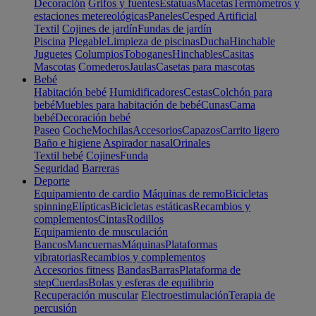
Decoración
Grifos y fuentes
Estatuas
Macetas
Termómetros y
estaciones metereológicas
Paneles
Cesped Artificial
Textil
Cojines de jardín
Fundas de jardín
Piscina
Plegable
Limpieza de piscinas
Ducha
Hinchable
Juguetes
Columpios
Toboganes
Hinchables
Casitas
Mascotas
Comederos
Jaulas
Casetas para mascotas
Bebé
Habitación bebé
Humidificadores
Cestas
Colchón para
bebé
Muebles para habitación de bebé
Cunas
Cama
bebé
Decoración bebé
Paseo
Coche
Mochilas
Accesorios
Capazos
Carrito ligero
Baño e higiene
Aspirador nasal
Orinales
Textil bebé
Cojines
Funda
Seguridad
Barreras
Deporte
Equipamiento de cardio
Máquinas de remo
Bicicletas
spinning
Elípticas
Bicicletas estáticas
Recambios y
complementos
Cintas
Rodillos
Equipamiento de musculación
Bancos
Mancuernas
Máquinas
Plataformas
vibratorias
Recambios y complementos
Accesorios fitness
Bandas
Barras
Plataforma de
step
Cuerdas
Bolas y esferas de equilibrio
Recuperación muscular
Electroestimulación
Terapia de
percusión