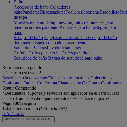
Baño
Accesorios de baño
Colgadores
baño
Papeleras
Dispensadores
Toalleros
Jaboneras
Escobillero
Port
de ropa
Muebles de baño
Botiquines
Conjuntos de muebles para
baño
Tocadores para baño
Armarios para baño
Repisa para
baño
Espejos de baño
Espejos de baño sin Luz
Espejos de baño
iluminados
Espejos de baño con aumento
Sanitarios
Bañeras
Lavabos
Mamparas
Grifería
Grifos para cocina
Grifos para ducha
Seguridad de baño
Barras de seguridad para baño
Resumen de tu pedido
¡Tu carrito está vacío!
Suscríbete a la newsletter
Todas las promociones
Colecciones
Conforama
Tarjeta Conforama
Financiación
Catálogos Conforama
Seguir Comprando
*Descuentos, cupones y servicios son aplicados en el carrito. Haz
clic en Tramitar Pedido para ver estos descuentos e importes
Pago 100% seguro
Total con descuento
(IVA incluido*)
Ir Al Carrito