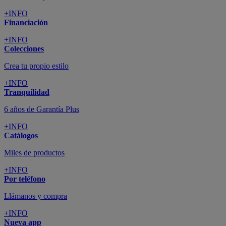
+INFO
Financiación
+INFO
Colecciones
Crea tu propio estilo
+INFO
Tranquilidad
6 años de Garantía Plus
+INFO
Catálogos
Miles de productos
+INFO
Por teléfono
Llámanos y compra
+INFO
Nueva app