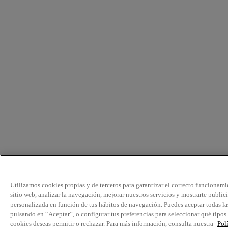
Utilizamos cookies propias y de terceros para garantizar el correcto funcionami
sitio web, analizar la navegación, mejorar nuestros servicios y mostrarte public
personalizada en función de tus hábitos de navegación. Puedes aceptar todas la
pulsando en “Aceptar”, o configurar tus preferencias para seleccionar qué tipos
cookies deseas permitir o rechazar. Para más información, consulta nuestra
Pol