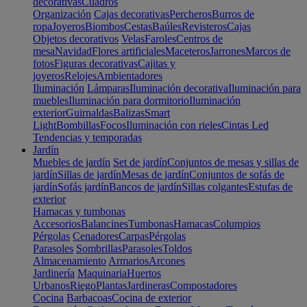
decorativas
Cuadros
Organización
Cajas decorativas
Percheros
Burros de
ropa
Joyeros
Biombos
Cestas
Baúles
Revisteros
Cajas
Objetos decorativos
Velas
Faroles
Centros de
mesa
Navidad
Flores artificiales
Maceteros
Jarrones
Marcos de
fotos
Figuras decorativas
Cajitas y
joyeros
Relojes
Ambientadores
Iluminación
Lámparas
Iluminación decorativa
Iluminación para
muebles
Iluminación para dormitorio
Iluminación
exterior
Guirnaldas
Balizas
Smart
Light
Bombillas
Focos
Iluminación con rieles
Cintas Led
Tendencias y temporadas
Jardín
Muebles de jardín
Set de jardín
Conjuntos de mesas y sillas de
jardín
Sillas de jardín
Mesas de jardín
Conjuntos de sofás de
jardín
Sofás jardín
Bancos de jardín
Sillas colgantes
Estufas de
exterior
Hamacas y tumbonas
Accesorios
Balancines
Tumbonas
Hamacas
Columpios
Pérgolas
Cenadores
Carpas
Pérgolas
Parasoles
Sombrillas
Parasoles
Toldos
Almacenamiento
Armarios
Arcones
Jardinería
Maquinaria
Huertos
Urbanos
Riego
Plantas
Jardineras
Compostadores
Cocina
Barbacoas
Cocina de exterior