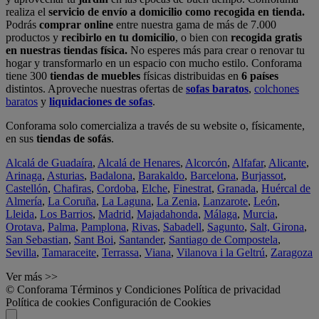
realiza el
servicio de envío a domicilio como recogida en tienda.
Podrás
comprar online
entre nuestra gama de más de 7.000
productos y
recibirlo en tu domicilio
, o bien con
recogida gratis
en nuestras tiendas física.
No esperes más para crear o renovar tu
hogar y transformarlo en un espacio con mucho estilo. Conforama
tiene 300
tiendas de muebles
físicas distribuidas en
6 países
distintos. Aproveche nuestras ofertas de
sofas baratos
,
colchones
baratos
y
liquidaciones de sofas
.
Conforama solo comercializa a través de su website o, físicamente,
en sus
tiendas de sofás
.
Alcalá de Guadaíra
,
Alcalá de Henares
,
Alcorcón
,
Alfafar
,
Alicante
,
Arinaga
,
Asturias
,
Badalona
,
Barakaldo
,
Barcelona
,
Burjassot
,
Castellón
,
Chafiras
,
Cordoba
,
Elche
,
Finestrat
,
Granada
,
Huércal de
Almería
,
La Coruña
,
La Laguna
,
La Zenia
,
Lanzarote
,
León
,
Lleida
,
Los Barrios
,
Madrid
,
Majadahonda
,
Málaga
,
Murcia
,
Orotava
,
Palma
,
Pamplona
,
Rivas
,
Sabadell
,
Sagunto
,
Salt, Girona
,
San Sebastian
,
Sant Boi
,
Santander
,
Santiago de Compostela
,
Sevilla
,
Tamaraceite
,
Terrassa
,
Viana
,
Vilanova i la Geltrú
,
Zaragoza
Ver más >>
© Conforama
Términos y Condiciones
Política de privacidad
Política de cookies
Configuración de Cookies