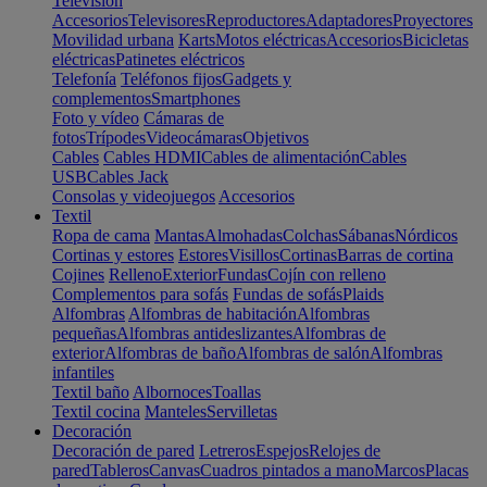
Televisión
Accesorios
Televisores
Reproductores
Adaptadores
Proyectores
Movilidad urbana
Karts
Motos eléctricas
Accesorios
Bicicletas
eléctricas
Patinetes eléctricos
Telefonía
Teléfonos fijos
Gadgets y
complementos
Smartphones
Foto y vídeo
Cámaras de
fotos
Trípodes
Videocámaras
Objetivos
Cables
Cables HDMI
Cables de alimentación
Cables
USB
Cables Jack
Consolas y videojuegos
Accesorios
Textil
Ropa de cama
Mantas
Almohadas
Colchas
Sábanas
Nórdicos
Cortinas y estores
Estores
Visillos
Cortinas
Barras de cortina
Cojines
Relleno
Exterior
Fundas
Cojín con relleno
Complementos para sofás
Fundas de sofás
Plaids
Alfombras
Alfombras de habitación
Alfombras
pequeñas
Alfombras antideslizantes
Alfombras de
exterior
Alfombras de baño
Alfombras de salón
Alfombras
infantiles
Textil baño
Albornoces
Toallas
Textil cocina
Manteles
Servilletas
Decoración
Decoración de pared
Letreros
Espejos
Relojes de
pared
Tableros
Canvas
Cuadros pintados a mano
Marcos
Placas