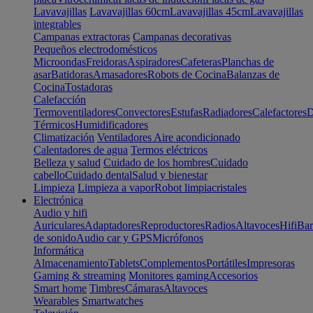
Lavavajillas
Lavavajillas 60cm
Lavavajillas 45cm
Lavavajillas
integrables
Campanas extractoras
Campanas decorativas
Pequeños electrodomésticos
Microondas
Freidoras
Aspiradores
Cafeteras
Planchas de
asar
Batidoras
Amasadores
Robots de Cocina
Balanzas de
Cocina
Tostadoras
Calefacción
Termoventiladores
Convectores
Estufas
Radiadores
Calefactores
D
Térmicos
Humidificadores
Climatización
Ventiladores
Aire acondicionado
Calentadores de agua
Termos eléctricos
Belleza y salud
Cuidado de los hombres
Cuidado
cabello
Cuidado dental
Salud y bienestar
Limpieza
Limpieza a vapor
Robot limpiacristales
Electrónica
Audio y hifi
Auriculares
Adaptadores
Reproductores
Radios
Altavoces
Hifi
Bar
de sonido
Audio car y GPS
Micrófonos
Informática
Almacenamiento
Tablets
Complementos
Portátiles
Impresoras
Gaming & streaming
Monitores gaming
Accesorios
Smart home
Timbres
Cámaras
Altavoces
Wearables
Smartwatches