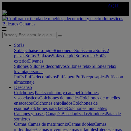
🔵Cambia tu electro con
-10% EXTRA
de descuento ☑️
AQUÍ
Baleares
Canarias
Sofás
Sofás
Chaise Longue
Rinconeras
Sofás cama
Sofás 2
plazas
Sofás 3 plazas
Sofás de piel
Sofás relax
Sofás
exterior
Divanes
Sillones
Sillones decorativos
Sillones relax
Sillones relax
levantapersonas
Puffs
Puffs decorativos
Puffs pera
Puffs reposapiés
Puffs con
almacenaje
Descanso
Colchones
Packs colchón y canapé
Colchones
viscoelásticos
Colchones de muelles
Colchones de muelles
ensacados
Colchones enrollados
Colchones de
espuma
Colchones para bebé
Colchones hinchables
Canapés y bases
Canapés
Base tapizadas
Somieres
Patas de
somieres
Camas
Camas de matrimonio
Camas dobles
Camas
individuales
Camas juveniles
Camas infantiles
Literas
Camas