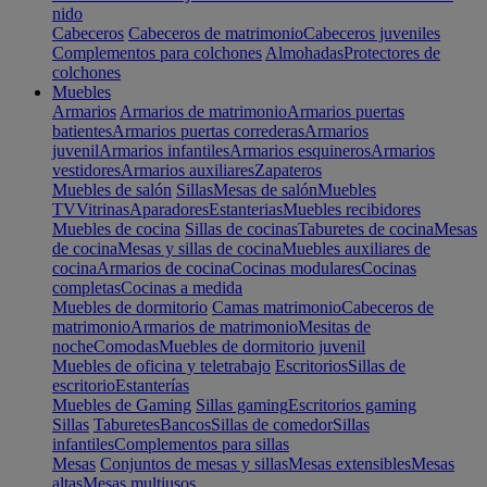
nido
Cabeceros
Cabeceros de matrimonio
Cabeceros juveniles
Complementos para colchones
Almohadas
Protectores de
colchones
Muebles
Armarios
Armarios de matrimonio
Armarios puertas
batientes
Armarios puertas correderas
Armarios
juvenil
Armarios infantiles
Armarios esquineros
Armarios
vestidores
Armarios auxiliares
Zapateros
Muebles de salón
Sillas
Mesas de salón
Muebles
TV
Vitrinas
Aparadores
Estanterias
Muebles recibidores
Muebles de cocina
Sillas de cocinas
Taburetes de cocina
Mesas
de cocina
Mesas y sillas de cocina
Muebles auxiliares de
cocina
Armarios de cocina
Cocinas modulares
Cocinas
completas
Cocinas a medida
Muebles de dormitorio
Camas matrimonio
Cabeceros de
matrimonio
Armarios de matrimonio
Mesitas de
noche
Comodas
Muebles de dormitorio juvenil
Muebles de oficina y teletrabajo
Escritorios
Sillas de
escritorio
Estanterías
Muebles de Gaming
Sillas gaming
Escritorios gaming
Sillas
Taburetes
Bancos
Sillas de comedor
Sillas
infantiles
Complementos para sillas
Mesas
Conjuntos de mesas y sillas
Mesas extensibles
Mesas
altas
Mesas multiusos