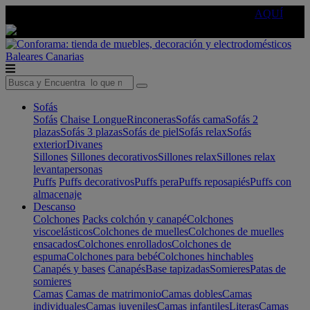
🔵Cambia tu electro con
-10% EXTRA
de descuento ☑️
AQUÍ
Baleares
Canarias
Sofás
Sofás
Chaise Longue
Rinconeras
Sofás cama
Sofás 2
plazas
Sofás 3 plazas
Sofás de piel
Sofás relax
Sofás
exterior
Divanes
Sillones
Sillones decorativos
Sillones relax
Sillones relax
levantapersonas
Puffs
Puffs decorativos
Puffs pera
Puffs reposapiés
Puffs con
almacenaje
Descanso
Colchones
Packs colchón y canapé
Colchones
viscoelásticos
Colchones de muelles
Colchones de muelles
ensacados
Colchones enrollados
Colchones de
espuma
Colchones para bebé
Colchones hinchables
Canapés y bases
Canapés
Base tapizadas
Somieres
Patas de
somieres
Camas
Camas de matrimonio
Camas dobles
Camas
individuales
Camas juveniles
Camas infantiles
Literas
Camas