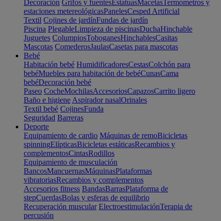
Decoración
Grifos y fuentes
Estatuas
Macetas
Termómetros y
estaciones metereológicas
Paneles
Cesped Artificial
Textil
Cojines de jardín
Fundas de jardín
Piscina
Plegable
Limpieza de piscinas
Ducha
Hinchable
Juguetes
Columpios
Toboganes
Hinchables
Casitas
Mascotas
Comederos
Jaulas
Casetas para mascotas
Bebé
Habitación bebé
Humidificadores
Cestas
Colchón para
bebé
Muebles para habitación de bebé
Cunas
Cama
bebé
Decoración bebé
Paseo
Coche
Mochilas
Accesorios
Capazos
Carrito ligero
Baño e higiene
Aspirador nasal
Orinales
Textil bebé
Cojines
Funda
Seguridad
Barreras
Deporte
Equipamiento de cardio
Máquinas de remo
Bicicletas
spinning
Elípticas
Bicicletas estáticas
Recambios y
complementos
Cintas
Rodillos
Equipamiento de musculación
Bancos
Mancuernas
Máquinas
Plataformas
vibratorias
Recambios y complementos
Accesorios fitness
Bandas
Barras
Plataforma de
step
Cuerdas
Bolas y esferas de equilibrio
Recuperación muscular
Electroestimulación
Terapia de
percusión