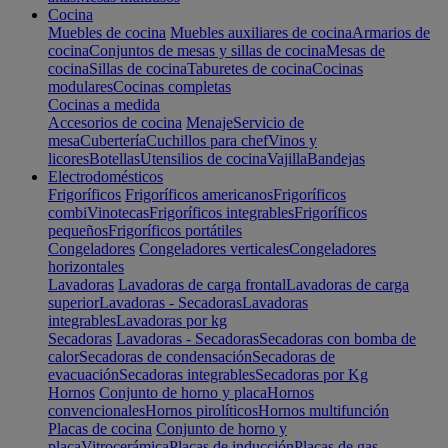
Cocina
Muebles de cocina
Muebles auxiliares de cocina
Armarios de
cocina
Conjuntos de mesas y sillas de cocina
Mesas de
cocina
Sillas de cocina
Taburetes de cocina
Cocinas
modulares
Cocinas completas
Cocinas a medida
Accesorios de cocina
Menaje
Servicio de
mesa
Cubertería
Cuchillos para chef
Vinos y
licores
Botellas
Utensilios de cocina
Vajilla
Bandejas
Electrodomésticos
Frigoríficos
Frigoríficos americanos
Frigoríficos
combi
Vinotecas
Frigoríficos integrables
Frigoríficos
pequeños
Frigoríficos portátiles
Congeladores
Congeladores verticales
Congeladores
horizontales
Lavadoras
Lavadoras de carga frontal
Lavadoras de carga
superior
Lavadoras - Secadoras
Lavadoras
integrables
Lavadoras por kg
Secadoras
Lavadoras - Secadoras
Secadoras con bomba de
calor
Secadoras de condensación
Secadoras de
evacuación
Secadoras integrables
Secadoras por Kg
Hornos
Conjunto de horno y placa
Hornos
convencionales
Hornos pirolíticos
Hornos multifunción
Placas de cocina
Conjunto de horno y
placa
Vitrocerámica
Placas de inducción
Placas de gas