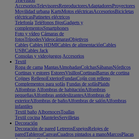
Televisión
Accesorios
Televisores
Reproductores
Adaptadores
Proyectores
Movilidad urbana
Karts
Motos eléctricas
Accesorios
Bicicletas
eléctricas
Patinetes eléctricos
Telefonía
Teléfonos fijos
Gadgets y
complementos
Smartphones
Foto y vídeo
Cámaras de
fotos
Trípodes
Videocámaras
Objetivos
Cables
Cables HDMI
Cables de alimentación
Cables
USB
Cables Jack
Consolas y videojuegos
Accesorios
Textil
Ropa de cama
Mantas
Almohadas
Colchas
Sábanas
Nórdicos
Cortinas y estores
Estores
Visillos
Cortinas
Barras de cortina
Cojines
Relleno
Exterior
Fundas
Cojín con relleno
Complementos para sofás
Fundas de sofás
Plaids
Alfombras
Alfombras de habitación
Alfombras
pequeñas
Alfombras antideslizantes
Alfombras de
exterior
Alfombras de baño
Alfombras de salón
Alfombras
infantiles
Textil baño
Albornoces
Toallas
Textil cocina
Manteles
Servilletas
Decoración
Decoración de pared
Letreros
Espejos
Relojes de
pared
Tableros
Canvas
Cuadros pintados a mano
Marcos
Placas