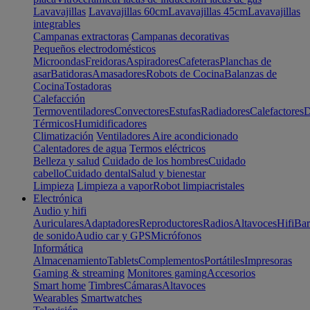
Lavavajillas
Lavavajillas 60cm
Lavavajillas 45cm
Lavavajillas
integrables
Campanas extractoras
Campanas decorativas
Pequeños electrodomésticos
Microondas
Freidoras
Aspiradores
Cafeteras
Planchas de
asar
Batidoras
Amasadores
Robots de Cocina
Balanzas de
Cocina
Tostadoras
Calefacción
Termoventiladores
Convectores
Estufas
Radiadores
Calefactores
D
Térmicos
Humidificadores
Climatización
Ventiladores
Aire acondicionado
Calentadores de agua
Termos eléctricos
Belleza y salud
Cuidado de los hombres
Cuidado
cabello
Cuidado dental
Salud y bienestar
Limpieza
Limpieza a vapor
Robot limpiacristales
Electrónica
Audio y hifi
Auriculares
Adaptadores
Reproductores
Radios
Altavoces
Hifi
Bar
de sonido
Audio car y GPS
Micrófonos
Informática
Almacenamiento
Tablets
Complementos
Portátiles
Impresoras
Gaming & streaming
Monitores gaming
Accesorios
Smart home
Timbres
Cámaras
Altavoces
Wearables
Smartwatches