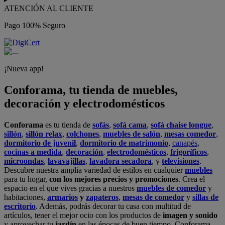
ATENCIÓN AL CLIENTE
Pago 100% Seguro
¡Nueva app!
Conforama, tu tienda de muebles,
decoración y electrodomésticos
Conforama
es tu tienda de
sofás
,
sofá cama
,
sofá chaise longue
,
sillón
,
sillón relax
,
colchones
,
muebles de salón
,
mesas comedor
,
dormitorio de juvenil
,
dormitorio de matrimonio
,
canapés
,
cocinas a medida
,
decoración
,
electrodomésticos
,
frigoríficos
,
microondas
,
lavavajillas
,
lavadora secadora
, y
televisiones
.
Descubre nuestra amplia variedad de estilos en cualquier
muebles
para tu hogar,
con los mejores precios y promociones
. Crea el
espacio en el que vives gracias a nuestros
muebles de comedor
y
habitaciones,
armarios
y
zapateros
,
mesas de comedor
y
sillas de
escritorio
. Además, podrás decorar tu casa con multitud de
artículos, tener el mejor ocio con los productos de
imagen y sonido
y aprovechar tu
jardín
en las épocas de buen tiempo. Conforama