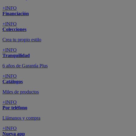
+INFO
Financiación
+INFO
Colecciones
Crea tu propio estilo
+INFO
Tranquilidad
6 años de Garantía Plus
+INFO
Catálogos
Miles de productos
+INFO
Por teléfono
Llámanos y compra
+INFO
Nueva app