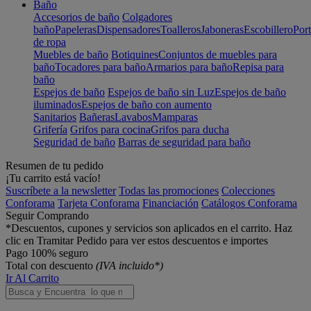
Baño
Accesorios de baño
Colgadores
baño
Papeleras
Dispensadores
Toalleros
Jaboneras
Escobillero
Port
de ropa
Muebles de baño
Botiquines
Conjuntos de muebles para
baño
Tocadores para baño
Armarios para baño
Repisa para
baño
Espejos de baño
Espejos de baño sin Luz
Espejos de baño
iluminados
Espejos de baño con aumento
Sanitarios
Bañeras
Lavabos
Mamparas
Grifería
Grifos para cocina
Grifos para ducha
Seguridad de baño
Barras de seguridad para baño
Resumen de tu pedido
¡Tu carrito está vacío!
Suscríbete a la newsletter
Todas las promociones
Colecciones
Conforama
Tarjeta Conforama
Financiación
Catálogos Conforama
Seguir Comprando
*Descuentos, cupones y servicios son aplicados en el carrito. Haz
clic en Tramitar Pedido para ver estos descuentos e importes
Pago 100% seguro
Total con descuento
(IVA incluido*)
Ir Al Carrito