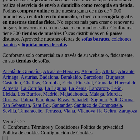
realiza el
servicio de envío a domicilio como recogida en tienda.
Podrás
comprar online
entre nuestra gama de más de 7.000
productos y
recibirlo en tu domicilio
, o bien con
recogida gratis
en nuestras tiendas física.
No esperes más para crear o renovar tu
hogar y transformarlo en un espacio con mucho estilo. Conforama
tiene 300
tiendas de muebles
físicas distribuidas en
6 países
distintos. Aproveche nuestras ofertas de
sofas baratos
,
colchones
baratos
y
liquidaciones de sofas
.
Conforama solo comercializa a través de su website o, físicamente,
en sus
tiendas de sofás
.
Alcalá de Guadaíra
,
Alcalá de Henares
,
Alcorcón
,
Alfafar
,
Alicante
,
Arinaga
,
Asturias
,
Badalona
,
Barakaldo
,
Barcelona
,
Burjassot
,
Castellón
,
Chafiras
,
Cordoba
,
Elche
,
Finestrat
,
Granada
,
Huércal de
Almería
,
La Coruña
,
La Laguna
,
La Zenia
,
Lanzarote
,
León
,
Lleida
,
Los Barrios
,
Madrid
,
Majadahonda
,
Málaga
,
Murcia
,
Orotava
,
Palma
,
Pamplona
,
Rivas
,
Sabadell
,
Sagunto
,
Salt, Girona
,
San Sebastian
,
Sant Boi
,
Santander
,
Santiago de Compostela
,
Sevilla
,
Tamaraceite
,
Terrassa
,
Viana
,
Vilanova i la Geltrú
,
Zaragoza
Ver más >>
© Conforama
Términos y Condiciones
Política de privacidad
Política de cookies
Configuración de Cookies