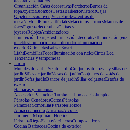
decorativas
Cuadros
Organización
Cajas decorativas
Percheros
Burros de
ropa
Joyeros
Biombos
Cestas
Baúles
Revisteros
Cajas
Objetos decorativos
Velas
Faroles
Centros de
mesa
Navidad
Flores artificiales
Maceteros
Jarrones
Marcos de
fotos
Figuras decorativas
Cajitas y
joyeros
Relojes
Ambientadores
Iluminación
Lámparas
Iluminación decorativa
Iluminación para
muebles
Iluminación para dormitorio
Iluminación
exterior
Guirnaldas
Balizas
Smart
Light
Bombillas
Focos
Iluminación con rieles
Cintas Led
Tendencias y temporadas
Jardín
Muebles de jardín
Set de jardín
Conjuntos de mesas y sillas de
jardín
Sillas de jardín
Mesas de jardín
Conjuntos de sofás de
jardín
Sofás jardín
Bancos de jardín
Sillas colgantes
Estufas de
exterior
Hamacas y tumbonas
Accesorios
Balancines
Tumbonas
Hamacas
Columpios
Pérgolas
Cenadores
Carpas
Pérgolas
Parasoles
Sombrillas
Parasoles
Toldos
Almacenamiento
Armarios
Arcones
Jardinería
Maquinaria
Huertos
Urbanos
Riego
Plantas
Jardineras
Compostadores
Cocina
Barbacoas
Cocina de exterior