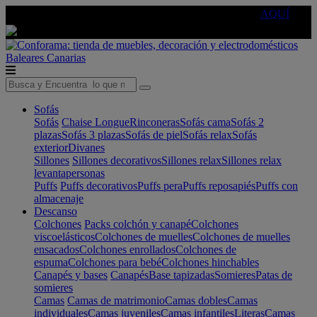
🔵Cambia tu electro con
-10% EXTRA
de descuento ☑️
AQUÍ
Baleares
Canarias
Sofás
Sofás
Chaise Longue
Rinconeras
Sofás cama
Sofás 2
plazas
Sofás 3 plazas
Sofás de piel
Sofás relax
Sofás
exterior
Divanes
Sillones
Sillones decorativos
Sillones relax
Sillones relax
levantapersonas
Puffs
Puffs decorativos
Puffs pera
Puffs reposapiés
Puffs con
almacenaje
Descanso
Colchones
Packs colchón y canapé
Colchones
viscoelásticos
Colchones de muelles
Colchones de muelles
ensacados
Colchones enrollados
Colchones de
espuma
Colchones para bebé
Colchones hinchables
Canapés y bases
Canapés
Base tapizadas
Somieres
Patas de
somieres
Camas
Camas de matrimonio
Camas dobles
Camas
individuales
Camas juveniles
Camas infantiles
Literas
Camas