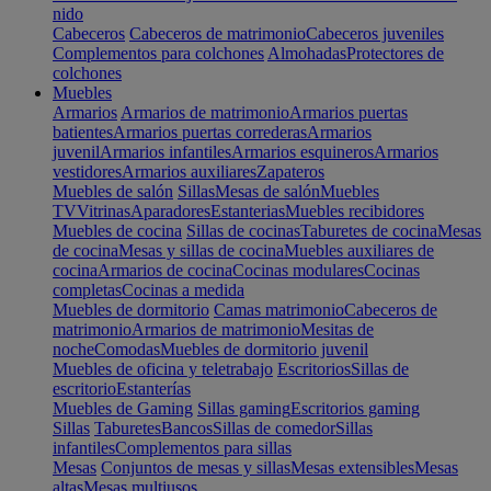
nido
Cabeceros
Cabeceros de matrimonio
Cabeceros juveniles
Complementos para colchones
Almohadas
Protectores de
colchones
Muebles
Armarios
Armarios de matrimonio
Armarios puertas
batientes
Armarios puertas correderas
Armarios
juvenil
Armarios infantiles
Armarios esquineros
Armarios
vestidores
Armarios auxiliares
Zapateros
Muebles de salón
Sillas
Mesas de salón
Muebles
TV
Vitrinas
Aparadores
Estanterias
Muebles recibidores
Muebles de cocina
Sillas de cocinas
Taburetes de cocina
Mesas
de cocina
Mesas y sillas de cocina
Muebles auxiliares de
cocina
Armarios de cocina
Cocinas modulares
Cocinas
completas
Cocinas a medida
Muebles de dormitorio
Camas matrimonio
Cabeceros de
matrimonio
Armarios de matrimonio
Mesitas de
noche
Comodas
Muebles de dormitorio juvenil
Muebles de oficina y teletrabajo
Escritorios
Sillas de
escritorio
Estanterías
Muebles de Gaming
Sillas gaming
Escritorios gaming
Sillas
Taburetes
Bancos
Sillas de comedor
Sillas
infantiles
Complementos para sillas
Mesas
Conjuntos de mesas y sillas
Mesas extensibles
Mesas
altas
Mesas multiusos