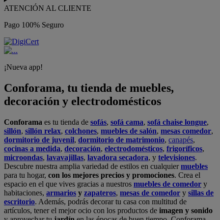
ATENCIÓN AL CLIENTE
Pago 100% Seguro
¡Nueva app!
Conforama, tu tienda de muebles,
decoración y electrodomésticos
Conforama
es tu tienda de
sofás
,
sofá cama
,
sofá chaise longue
,
sillón
,
sillón relax
,
colchones
,
muebles de salón
,
mesas comedor
,
dormitorio de juvenil
,
dormitorio de matrimonio
,
canapés
,
cocinas a medida
,
decoración
,
electrodomésticos
,
frigoríficos
,
microondas
,
lavavajillas
,
lavadora secadora
, y
televisiones
.
Descubre nuestra amplia variedad de estilos en cualquier
muebles
para tu hogar,
con los mejores precios y promociones
. Crea el
espacio en el que vives gracias a nuestros
muebles de comedor
y
habitaciones,
armarios
y
zapateros
,
mesas de comedor
y
sillas de
escritorio
. Además, podrás decorar tu casa con multitud de
artículos, tener el mejor ocio con los productos de
imagen y sonido
y aprovechar tu
jardín
en las épocas de buen tiempo. Conforama