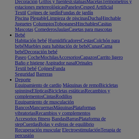
Decoración
Grifos y fuentes
Estatuas
Macetas
Termómetros y
estaciones metereológicas
Paneles
Cesped Artificial
Textil
Cojines de jardín
Fundas de jardín
Piscina
Plegable
Limpieza de piscinas
Ducha
Hinchable
Juguetes
Columpios
Toboganes
Hinchables
Casitas
Mascotas
Comederos
Jaulas
Casetas para mascotas
Bebé
Habitación bebé
Humidificadores
Cestas
Colchón para
bebé
Muebles para habitación de bebé
Cunas
Cama
bebé
Decoración bebé
Paseo
Coche
Mochilas
Accesorios
Capazos
Carrito ligero
Baño e higiene
Aspirador nasal
Orinales
Textil bebé
Cojines
Funda
Seguridad
Barreras
Deporte
Equipamiento de cardio
Máquinas de remo
Bicicletas
spinning
Elípticas
Bicicletas estáticas
Recambios y
complementos
Cintas
Rodillos
Equipamiento de musculación
Bancos
Mancuernas
Máquinas
Plataformas
vibratorias
Recambios y complementos
Accesorios fitness
Bandas
Barras
Plataforma de
step
Cuerdas
Bolas y esferas de equilibrio
Recuperación muscular
Electroestimulación
Terapia de
percusión