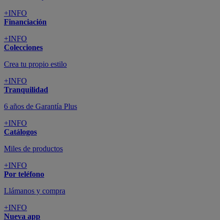
+INFO
Financiación
+INFO
Colecciones
Crea tu propio estilo
+INFO
Tranquilidad
6 años de Garantía Plus
+INFO
Catálogos
Miles de productos
+INFO
Por teléfono
Llámanos y compra
+INFO
Nueva app