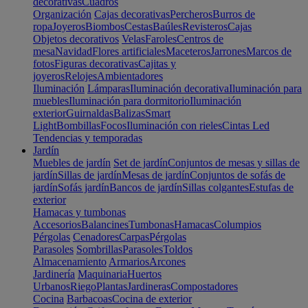
decorativas
Cuadros
Organización
Cajas decorativas
Percheros
Burros de
ropa
Joyeros
Biombos
Cestas
Baúles
Revisteros
Cajas
Objetos decorativos
Velas
Faroles
Centros de
mesa
Navidad
Flores artificiales
Maceteros
Jarrones
Marcos de
fotos
Figuras decorativas
Cajitas y
joyeros
Relojes
Ambientadores
Iluminación
Lámparas
Iluminación decorativa
Iluminación para
muebles
Iluminación para dormitorio
Iluminación
exterior
Guirnaldas
Balizas
Smart
Light
Bombillas
Focos
Iluminación con rieles
Cintas Led
Tendencias y temporadas
Jardín
Muebles de jardín
Set de jardín
Conjuntos de mesas y sillas de
jardín
Sillas de jardín
Mesas de jardín
Conjuntos de sofás de
jardín
Sofás jardín
Bancos de jardín
Sillas colgantes
Estufas de
exterior
Hamacas y tumbonas
Accesorios
Balancines
Tumbonas
Hamacas
Columpios
Pérgolas
Cenadores
Carpas
Pérgolas
Parasoles
Sombrillas
Parasoles
Toldos
Almacenamiento
Armarios
Arcones
Jardinería
Maquinaria
Huertos
Urbanos
Riego
Plantas
Jardineras
Compostadores
Cocina
Barbacoas
Cocina de exterior