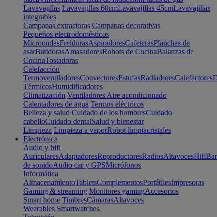
Lavavajillas
Lavavajillas 60cm
Lavavajillas 45cm
Lavavajillas
integrables
Campanas extractoras
Campanas decorativas
Pequeños electrodomésticos
Microondas
Freidoras
Aspiradores
Cafeteras
Planchas de
asar
Batidoras
Amasadores
Robots de Cocina
Balanzas de
Cocina
Tostadoras
Calefacción
Termoventiladores
Convectores
Estufas
Radiadores
Calefactores
D
Térmicos
Humidificadores
Climatización
Ventiladores
Aire acondicionado
Calentadores de agua
Termos eléctricos
Belleza y salud
Cuidado de los hombres
Cuidado
cabello
Cuidado dental
Salud y bienestar
Limpieza
Limpieza a vapor
Robot limpiacristales
Electrónica
Audio y hifi
Auriculares
Adaptadores
Reproductores
Radios
Altavoces
Hifi
Bar
de sonido
Audio car y GPS
Micrófonos
Informática
Almacenamiento
Tablets
Complementos
Portátiles
Impresoras
Gaming & streaming
Monitores gaming
Accesorios
Smart home
Timbres
Cámaras
Altavoces
Wearables
Smartwatches