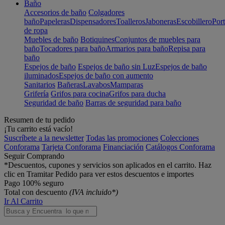
Baño
Accesorios de baño
Colgadores
baño
Papeleras
Dispensadores
Toalleros
Jaboneras
Escobillero
Port
de ropa
Muebles de baño
Botiquines
Conjuntos de muebles para
baño
Tocadores para baño
Armarios para baño
Repisa para
baño
Espejos de baño
Espejos de baño sin Luz
Espejos de baño
iluminados
Espejos de baño con aumento
Sanitarios
Bañeras
Lavabos
Mamparas
Grifería
Grifos para cocina
Grifos para ducha
Seguridad de baño
Barras de seguridad para baño
Resumen de tu pedido
¡Tu carrito está vacío!
Suscríbete a la newsletter
Todas las promociones
Colecciones
Conforama
Tarjeta Conforama
Financiación
Catálogos Conforama
Seguir Comprando
*Descuentos, cupones y servicios son aplicados en el carrito. Haz
clic en Tramitar Pedido para ver estos descuentos e importes
Pago 100% seguro
Total con descuento
(IVA incluido*)
Ir Al Carrito