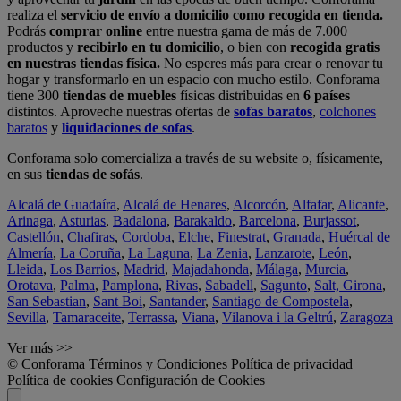
realiza el
servicio de envío a domicilio como recogida en tienda.
Podrás
comprar online
entre nuestra gama de más de 7.000
productos y
recibirlo en tu domicilio
, o bien con
recogida gratis
en nuestras tiendas física.
No esperes más para crear o renovar tu
hogar y transformarlo en un espacio con mucho estilo. Conforama
tiene 300
tiendas de muebles
físicas distribuidas en
6 países
distintos. Aproveche nuestras ofertas de
sofas baratos
,
colchones
baratos
y
liquidaciones de sofas
.
Conforama solo comercializa a través de su website o, físicamente,
en sus
tiendas de sofás
.
Alcalá de Guadaíra
,
Alcalá de Henares
,
Alcorcón
,
Alfafar
,
Alicante
,
Arinaga
,
Asturias
,
Badalona
,
Barakaldo
,
Barcelona
,
Burjassot
,
Castellón
,
Chafiras
,
Cordoba
,
Elche
,
Finestrat
,
Granada
,
Huércal de
Almería
,
La Coruña
,
La Laguna
,
La Zenia
,
Lanzarote
,
León
,
Lleida
,
Los Barrios
,
Madrid
,
Majadahonda
,
Málaga
,
Murcia
,
Orotava
,
Palma
,
Pamplona
,
Rivas
,
Sabadell
,
Sagunto
,
Salt, Girona
,
San Sebastian
,
Sant Boi
,
Santander
,
Santiago de Compostela
,
Sevilla
,
Tamaraceite
,
Terrassa
,
Viana
,
Vilanova i la Geltrú
,
Zaragoza
Ver más >>
© Conforama
Términos y Condiciones
Política de privacidad
Política de cookies
Configuración de Cookies