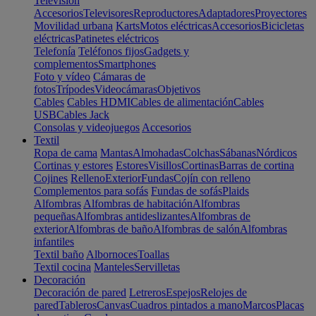
Televisión
Accesorios
Televisores
Reproductores
Adaptadores
Proyectores
Movilidad urbana
Karts
Motos eléctricas
Accesorios
Bicicletas
eléctricas
Patinetes eléctricos
Telefonía
Teléfonos fijos
Gadgets y
complementos
Smartphones
Foto y vídeo
Cámaras de
fotos
Trípodes
Videocámaras
Objetivos
Cables
Cables HDMI
Cables de alimentación
Cables
USB
Cables Jack
Consolas y videojuegos
Accesorios
Textil
Ropa de cama
Mantas
Almohadas
Colchas
Sábanas
Nórdicos
Cortinas y estores
Estores
Visillos
Cortinas
Barras de cortina
Cojines
Relleno
Exterior
Fundas
Cojín con relleno
Complementos para sofás
Fundas de sofás
Plaids
Alfombras
Alfombras de habitación
Alfombras
pequeñas
Alfombras antideslizantes
Alfombras de
exterior
Alfombras de baño
Alfombras de salón
Alfombras
infantiles
Textil baño
Albornoces
Toallas
Textil cocina
Manteles
Servilletas
Decoración
Decoración de pared
Letreros
Espejos
Relojes de
pared
Tableros
Canvas
Cuadros pintados a mano
Marcos
Placas