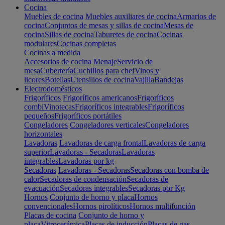
Cocina
Muebles de cocina
Muebles auxiliares de cocina
Armarios de
cocina
Conjuntos de mesas y sillas de cocina
Mesas de
cocina
Sillas de cocina
Taburetes de cocina
Cocinas
modulares
Cocinas completas
Cocinas a medida
Accesorios de cocina
Menaje
Servicio de
mesa
Cubertería
Cuchillos para chef
Vinos y
licores
Botellas
Utensilios de cocina
Vajilla
Bandejas
Electrodomésticos
Frigoríficos
Frigoríficos americanos
Frigoríficos
combi
Vinotecas
Frigoríficos integrables
Frigoríficos
pequeños
Frigoríficos portátiles
Congeladores
Congeladores verticales
Congeladores
horizontales
Lavadoras
Lavadoras de carga frontal
Lavadoras de carga
superior
Lavadoras - Secadoras
Lavadoras
integrables
Lavadoras por kg
Secadoras
Lavadoras - Secadoras
Secadoras con bomba de
calor
Secadoras de condensación
Secadoras de
evacuación
Secadoras integrables
Secadoras por Kg
Hornos
Conjunto de horno y placa
Hornos
convencionales
Hornos pirolíticos
Hornos multifunción
Placas de cocina
Conjunto de horno y
placa
Vitrocerámica
Placas de inducción
Placas de gas