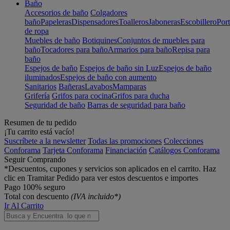
Baño
Accesorios de baño
Colgadores
baño
Papeleras
Dispensadores
Toalleros
Jaboneras
Escobillero
Port
de ropa
Muebles de baño
Botiquines
Conjuntos de muebles para
baño
Tocadores para baño
Armarios para baño
Repisa para
baño
Espejos de baño
Espejos de baño sin Luz
Espejos de baño
iluminados
Espejos de baño con aumento
Sanitarios
Bañeras
Lavabos
Mamparas
Grifería
Grifos para cocina
Grifos para ducha
Seguridad de baño
Barras de seguridad para baño
Resumen de tu pedido
¡Tu carrito está vacío!
Suscríbete a la newsletter
Todas las promociones
Colecciones
Conforama
Tarjeta Conforama
Financiación
Catálogos Conforama
Seguir Comprando
*Descuentos, cupones y servicios son aplicados en el carrito. Haz
clic en Tramitar Pedido para ver estos descuentos e importes
Pago 100% seguro
Total con descuento
(IVA incluido*)
Ir Al Carrito