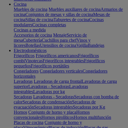
Cocina
Muebles de cocina
Muebles auxiliares de cocina
Armarios de
cocina
Conjuntos de mesas y sillas de cocina
Mesas de
cocina
Sillas de cocina
Taburetes de cocina
Cocinas
modulares
Cocinas completas
Cocinas a medida
Accesorios de cocina
Menaje
Servicio de
mesa
Cubertería
Cuchillos para chef
Vinos y
licores
Botellas
Utensilios de cocina
Vajilla
Bandejas
Electrodomésticos
Frigoríficos
Frigoríficos americanos
Frigoríficos
combi
Vinotecas
Frigoríficos integrables
Frigoríficos
pequeños
Frigoríficos portátiles
Congeladores
Congeladores verticales
Congeladores
horizontales
Lavadoras
Lavadoras de carga frontal
Lavadoras de carga
superior
Lavadoras - Secadoras
Lavadoras
integrables
Lavadoras por kg
Secadoras
Lavadoras - Secadoras
Secadoras con bomba de
calor
Secadoras de condensación
Secadoras de
evacuación
Secadoras integrables
Secadoras por Kg
Hornos
Conjunto de horno y placa
Hornos
convencionales
Hornos pirolíticos
Hornos multifunción
Placas de cocina
Conjunto de horno y
placa
Vitrocerámica
Placas de inducción
Placas de gas