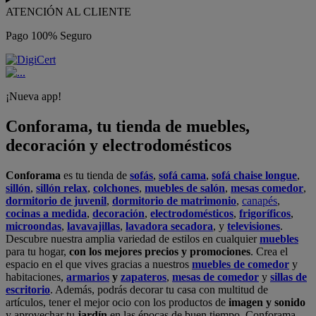
ATENCIÓN AL CLIENTE
Pago 100% Seguro
¡Nueva app!
Conforama, tu tienda de muebles,
decoración y electrodomésticos
Conforama
es tu tienda de
sofás
,
sofá cama
,
sofá chaise longue
,
sillón
,
sillón relax
,
colchones
,
muebles de salón
,
mesas comedor
,
dormitorio de juvenil
,
dormitorio de matrimonio
,
canapés
,
cocinas a medida
,
decoración
,
electrodomésticos
,
frigoríficos
,
microondas
,
lavavajillas
,
lavadora secadora
, y
televisiones
.
Descubre nuestra amplia variedad de estilos en cualquier
muebles
para tu hogar,
con los mejores precios y promociones
. Crea el
espacio en el que vives gracias a nuestros
muebles de comedor
y
habitaciones,
armarios
y
zapateros
,
mesas de comedor
y
sillas de
escritorio
. Además, podrás decorar tu casa con multitud de
artículos, tener el mejor ocio con los productos de
imagen y sonido
y aprovechar tu
jardín
en las épocas de buen tiempo. Conforama