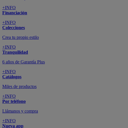
+INFO
Financiación
+INFO
Colecciones
Crea tu propio estilo
+INFO
Tranquilidad
6 años de Garantía Plus
+INFO
Catálogos
Miles de productos
+INFO
Por teléfono
Llámanos y compra
+INFO
Nueva app