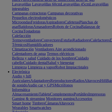
Lavavajillas
Lavavajillas 60cm
Lavavajillas 45cm
Lavavajillas
integrables
Campanas extractoras
Campanas decorativas
Pequeños electrodomésticos
Microondas
Freidoras
Aspiradores
Cafeteras
Planchas de
asar
Batidoras
Amasadores
Robots de Cocina
Balanzas de
Cocina
Tostadoras
Calefacción
Termoventiladores
Convectores
Estufas
Radiadores
Calefactores
D
Térmicos
Humidificadores
Climatización
Ventiladores
Aire acondicionado
Calentadores de agua
Termos eléctricos
Belleza y salud
Cuidado de los hombres
Cuidado
cabello
Cuidado dental
Salud y bienestar
Limpieza
Limpieza a vapor
Robot limpiacristales
Electrónica
Audio y hifi
Auriculares
Adaptadores
Reproductores
Radios
Altavoces
Hifi
Bar
de sonido
Audio car y GPS
Micrófonos
Informática
Almacenamiento
Tablets
Complementos
Portátiles
Impresoras
Gaming & streaming
Monitores gaming
Accesorios
Smart home
Timbres
Cámaras
Altavoces
Wearables
Smartwatches