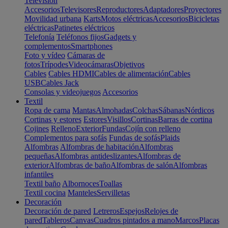
Televisión
Accesorios
Televisores
Reproductores
Adaptadores
Proyectores
Movilidad urbana
Karts
Motos eléctricas
Accesorios
Bicicletas
eléctricas
Patinetes eléctricos
Telefonía
Teléfonos fijos
Gadgets y
complementos
Smartphones
Foto y vídeo
Cámaras de
fotos
Trípodes
Videocámaras
Objetivos
Cables
Cables HDMI
Cables de alimentación
Cables
USB
Cables Jack
Consolas y videojuegos
Accesorios
Textil
Ropa de cama
Mantas
Almohadas
Colchas
Sábanas
Nórdicos
Cortinas y estores
Estores
Visillos
Cortinas
Barras de cortina
Cojines
Relleno
Exterior
Fundas
Cojín con relleno
Complementos para sofás
Fundas de sofás
Plaids
Alfombras
Alfombras de habitación
Alfombras
pequeñas
Alfombras antideslizantes
Alfombras de
exterior
Alfombras de baño
Alfombras de salón
Alfombras
infantiles
Textil baño
Albornoces
Toallas
Textil cocina
Manteles
Servilletas
Decoración
Decoración de pared
Letreros
Espejos
Relojes de
pared
Tableros
Canvas
Cuadros pintados a mano
Marcos
Placas