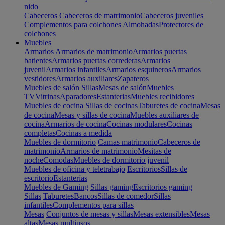
nido
Cabeceros
Cabeceros de matrimonio
Cabeceros juveniles
Complementos para colchones
Almohadas
Protectores de
colchones
Muebles
Armarios
Armarios de matrimonio
Armarios puertas
batientes
Armarios puertas correderas
Armarios
juvenil
Armarios infantiles
Armarios esquineros
Armarios
vestidores
Armarios auxiliares
Zapateros
Muebles de salón
Sillas
Mesas de salón
Muebles
TV
Vitrinas
Aparadores
Estanterias
Muebles recibidores
Muebles de cocina
Sillas de cocinas
Taburetes de cocina
Mesas
de cocina
Mesas y sillas de cocina
Muebles auxiliares de
cocina
Armarios de cocina
Cocinas modulares
Cocinas
completas
Cocinas a medida
Muebles de dormitorio
Camas matrimonio
Cabeceros de
matrimonio
Armarios de matrimonio
Mesitas de
noche
Comodas
Muebles de dormitorio juvenil
Muebles de oficina y teletrabajo
Escritorios
Sillas de
escritorio
Estanterías
Muebles de Gaming
Sillas gaming
Escritorios gaming
Sillas
Taburetes
Bancos
Sillas de comedor
Sillas
infantiles
Complementos para sillas
Mesas
Conjuntos de mesas y sillas
Mesas extensibles
Mesas
altas
Mesas multiusos