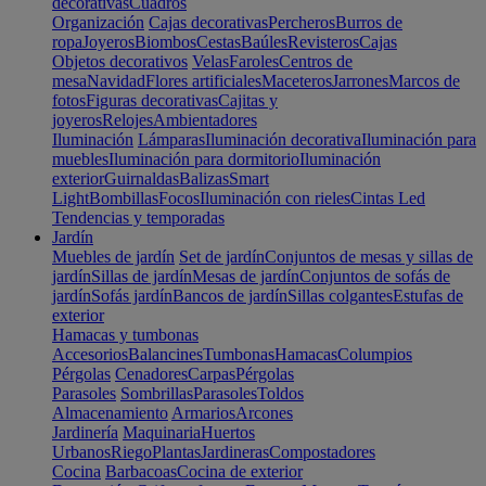
decorativas
Cuadros
Organización
Cajas decorativas
Percheros
Burros de
ropa
Joyeros
Biombos
Cestas
Baúles
Revisteros
Cajas
Objetos decorativos
Velas
Faroles
Centros de
mesa
Navidad
Flores artificiales
Maceteros
Jarrones
Marcos de
fotos
Figuras decorativas
Cajitas y
joyeros
Relojes
Ambientadores
Iluminación
Lámparas
Iluminación decorativa
Iluminación para
muebles
Iluminación para dormitorio
Iluminación
exterior
Guirnaldas
Balizas
Smart
Light
Bombillas
Focos
Iluminación con rieles
Cintas Led
Tendencias y temporadas
Jardín
Muebles de jardín
Set de jardín
Conjuntos de mesas y sillas de
jardín
Sillas de jardín
Mesas de jardín
Conjuntos de sofás de
jardín
Sofás jardín
Bancos de jardín
Sillas colgantes
Estufas de
exterior
Hamacas y tumbonas
Accesorios
Balancines
Tumbonas
Hamacas
Columpios
Pérgolas
Cenadores
Carpas
Pérgolas
Parasoles
Sombrillas
Parasoles
Toldos
Almacenamiento
Armarios
Arcones
Jardinería
Maquinaria
Huertos
Urbanos
Riego
Plantas
Jardineras
Compostadores
Cocina
Barbacoas
Cocina de exterior