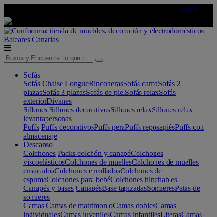
🔵Cambia tu electro con
-10% EXTRA
de descuento ☑️
AQUÍ
Baleares
Canarias
Sofás
Sofás
Chaise Longue
Rinconeras
Sofás cama
Sofás 2
plazas
Sofás 3 plazas
Sofás de piel
Sofás relax
Sofás
exterior
Divanes
Sillones
Sillones decorativos
Sillones relax
Sillones relax
levantapersonas
Puffs
Puffs decorativos
Puffs pera
Puffs reposapiés
Puffs con
almacenaje
Descanso
Colchones
Packs colchón y canapé
Colchones
viscoelásticos
Colchones de muelles
Colchones de muelles
ensacados
Colchones enrollados
Colchones de
espuma
Colchones para bebé
Colchones hinchables
Canapés y bases
Canapés
Base tapizadas
Somieres
Patas de
somieres
Camas
Camas de matrimonio
Camas dobles
Camas
individuales
Camas juveniles
Camas infantiles
Literas
Camas