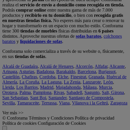
realiza el
servicio de envío a domicilio como recogida en tienda.
Podrás
comprar online
entre nuestra gama de más de 7.000
productos y
recibirlo en tu domicilio
, o bien con
recogida gratis
en nuestras tiendas física.
No esperes más para crear o renovar tu
hogar y transformarlo en un espacio con mucho estilo. Conforama
tiene 300
tiendas de muebles
físicas distribuidas en
6 países
distintos. Aproveche nuestras ofertas de
sofas baratos
,
colchones
baratos
y
liquidaciones de sofas
.
Conforama solo comercializa a través de su website o, físicamente,
en sus
tiendas de sofás
.
Alcalá de Guadaíra
,
Alcalá de Henares
,
Alcorcón
,
Alfafar
,
Alicante
,
Arinaga
,
Asturias
,
Badalona
,
Barakaldo
,
Barcelona
,
Burjassot
,
Castellón
,
Chafiras
,
Cordoba
,
Elche
,
Finestrat
,
Granada
,
Huércal de
Almería
,
La Coruña
,
La Laguna
,
La Zenia
,
Lanzarote
,
León
,
Lleida
,
Los Barrios
,
Madrid
,
Majadahonda
,
Málaga
,
Murcia
,
Orotava
,
Palma
,
Pamplona
,
Rivas
,
Sabadell
,
Sagunto
,
Salt, Girona
,
San Sebastian
,
Sant Boi
,
Santander
,
Santiago de Compostela
,
Sevilla
,
Tamaraceite
,
Terrassa
,
Viana
,
Vilanova i la Geltrú
,
Zaragoza
Ver más >>
© Conforama
Términos y Condiciones
Política de privacidad
Política de cookies
Configuración de Cookies