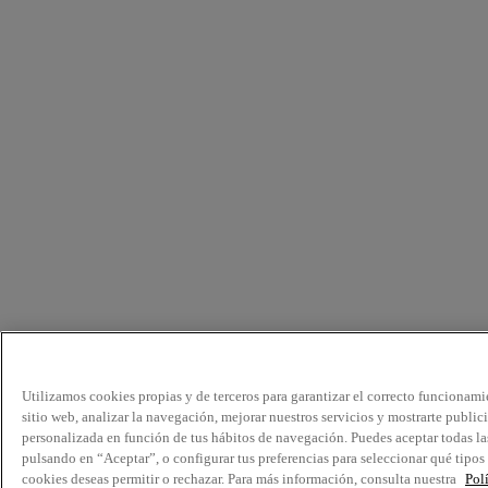
Utilizamos cookies propias y de terceros para garantizar el correcto funcionami
sitio web, analizar la navegación, mejorar nuestros servicios y mostrarte public
personalizada en función de tus hábitos de navegación. Puedes aceptar todas la
pulsando en “Aceptar”, o configurar tus preferencias para seleccionar qué tipos
cookies deseas permitir o rechazar. Para más información, consulta nuestra
Pol