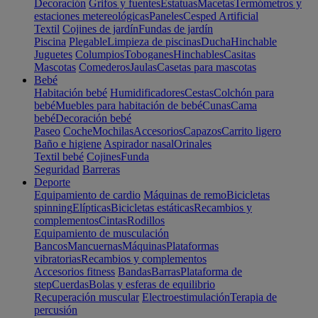
Decoración
Grifos y fuentes
Estatuas
Macetas
Termómetros y
estaciones metereológicas
Paneles
Cesped Artificial
Textil
Cojines de jardín
Fundas de jardín
Piscina
Plegable
Limpieza de piscinas
Ducha
Hinchable
Juguetes
Columpios
Toboganes
Hinchables
Casitas
Mascotas
Comederos
Jaulas
Casetas para mascotas
Bebé
Habitación bebé
Humidificadores
Cestas
Colchón para
bebé
Muebles para habitación de bebé
Cunas
Cama
bebé
Decoración bebé
Paseo
Coche
Mochilas
Accesorios
Capazos
Carrito ligero
Baño e higiene
Aspirador nasal
Orinales
Textil bebé
Cojines
Funda
Seguridad
Barreras
Deporte
Equipamiento de cardio
Máquinas de remo
Bicicletas
spinning
Elípticas
Bicicletas estáticas
Recambios y
complementos
Cintas
Rodillos
Equipamiento de musculación
Bancos
Mancuernas
Máquinas
Plataformas
vibratorias
Recambios y complementos
Accesorios fitness
Bandas
Barras
Plataforma de
step
Cuerdas
Bolas y esferas de equilibrio
Recuperación muscular
Electroestimulación
Terapia de
percusión