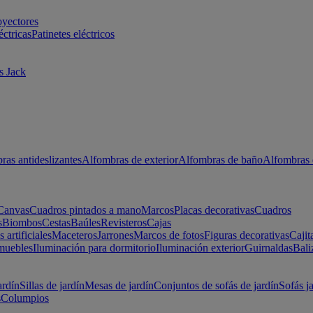
oyectores
éctricas
Patinetes eléctricos
s Jack
ras antideslizantes
Alfombras de exterior
Alfombras de baño
Alfombras 
Canvas
Cuadros pintados a mano
Marcos
Placas decorativas
Cuadros
s
Biombos
Cestas
Baúles
Revisteros
Cajas
s artificiales
Maceteros
Jarrones
Marcos de fotos
Figuras decorativas
Cajit
muebles
Iluminación para dormitorio
Iluminación exterior
Guirnaldas
Bali
ardín
Sillas de jardín
Mesas de jardín
Conjuntos de sofás de jardín
Sofás j
s
Columpios