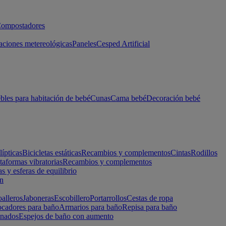
ompostadores
aciones metereológicas
Paneles
Cesped Artificial
les para habitación de bebé
Cunas
Cama bebé
Decoración bebé
lípticas
Bicicletas estáticas
Recambios y complementos
Cintas
Rodillos
taformas vibratorias
Recambios y complementos
s y esferas de equilibrio
ón
alleros
Jaboneras
Escobillero
Portarrollos
Cestas de ropa
cadores para baño
Armarios para baño
Repisa para baño
inados
Espejos de baño con aumento