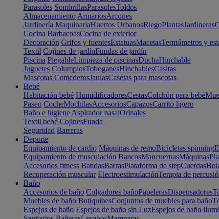
Parasoles
Sombrillas
Parasoles
Toldos
Almacenamiento
Armarios
Arcones
Jardinería
Maquinaria
Huertos Urbanos
Riego
Plantas
Jardineras
C
Cocina
Barbacoas
Cocina de exterior
Decoración
Grifos y fuentes
Estatuas
Macetas
Termómetros y est
Textil
Cojines de jardín
Fundas de jardín
Piscina
Plegable
Limpieza de piscinas
Ducha
Hinchable
Juguetes
Columpios
Toboganes
Hinchables
Casitas
Mascotas
Comederos
Jaulas
Casetas para mascotas
Bebé
Habitación bebé
Humidificadores
Cestas
Colchón para bebé
Mueb
Paseo
Coche
Mochilas
Accesorios
Capazos
Carrito ligero
Baño e higiene
Aspirador nasal
Orinales
Textil bebé
Cojines
Funda
Seguridad
Barreras
Deporte
Equipamiento de cardio
Máquinas de remo
Bicicletas spinning
E
Equipamiento de musculación
Bancos
Mancuernas
Máquinas
Pla
Accesorios fitness
Bandas
Barras
Plataforma de step
Cuerdas
Bola
Recuperación muscular
Electroestimulación
Terapia de percusi
Baño
Accesorios de baño
Colgadores baño
Papeleras
Dispensadores
To
Muebles de baño
Botiquines
Conjuntos de muebles para baño
To
Espejos de baño
Espejos de baño sin Luz
Espejos de baño ilum
Sanitarios
Bañeras
Lavabos
Mamparas