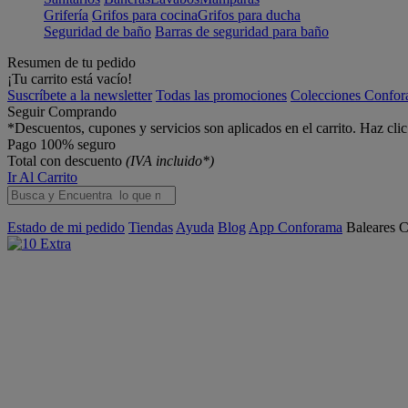
Grifería
Grifos para cocina
Grifos para ducha
Seguridad de baño
Barras de seguridad para baño
Resumen de tu pedido
¡Tu carrito está vacío!
Suscríbete a la newsletter
Todas las promociones
Colecciones Confo
Seguir Comprando
*Descuentos, cupones y servicios son aplicados en el carrito. Haz cli
Pago 100% seguro
Total con descuento
(IVA incluido*)
Ir Al Carrito
Estado de mi pedido
Tiendas
Ayuda
Blog
App Conforama
Baleares
C