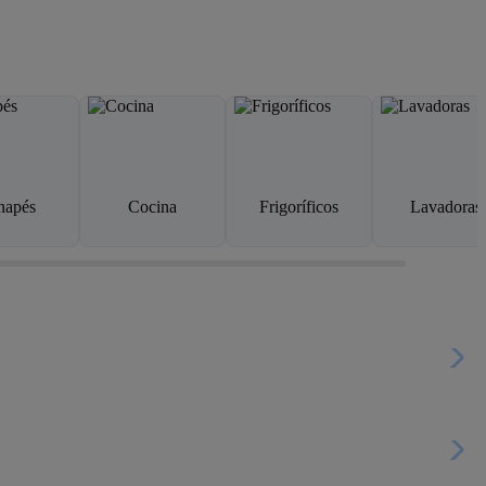
napés
Cocina
Frigoríficos
Lavadoras