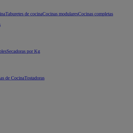
ina
Taburetes de cocina
Cocinas modulares
Cocinas completas
s
bles
Secadoras por Kg
as de Cocina
Tostadoras