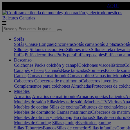
🔵Cambia tu electro con
-10% EXTRA
de descuento ☑️
AQUÍ
Baleares
Canarias
Sofás
Sofás
Chaise Longue
Rinconeras
Sofás cama
Sofás 2 plazas
Sofá
Sillones
Sillones decorativos
Sillones relax
Sillones relax levant
Puffs
Puffs decorativos
Puffs pera
Puffs reposapiés
Puffs con al
Descanso
Colchones
Packs colchón y canapé
Colchones viscoelásticos
Col
Canapés y bases
Canapés
Base tapizadas
Somieres
Patas de somi
Camas
Camas de matrimonio
Camas dobles
Camas individuales
Cabeceros
Cabeceros de matrimonio
Cabeceros juveniles
Complementos para colchones
Almohadas
Protectores de colch
Muebles
Armarios
Armarios de matrimonio
Armarios puertas batientes
Ar
Muebles de salón
Sillas
Mesas de salón
Muebles TV
Vitrinas
Apa
Muebles de cocina
Sillas de cocinas
Taburetes de cocina
Mesas d
Muebles de dormitorio
Camas matrimonio
Cabeceros de matrim
Muebles de oficina y teletrabajo
Escritorios
Sillas de escritorio
Es
Muebles de Gaming
Sillas gaming
Escritorios gaming
Sillas
Taburetes
Bancos
Sillas de comedor
Sillas infantiles
Complem