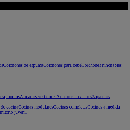
os
Colchones de espuma
Colchones para bebé
Colchones hinchables
esquineros
Armarios vestidores
Armarios auxiliares
Zapateros
 de cocina
Cocinas modulares
Cocinas completas
Cocinas a medida
mitorio juvenil