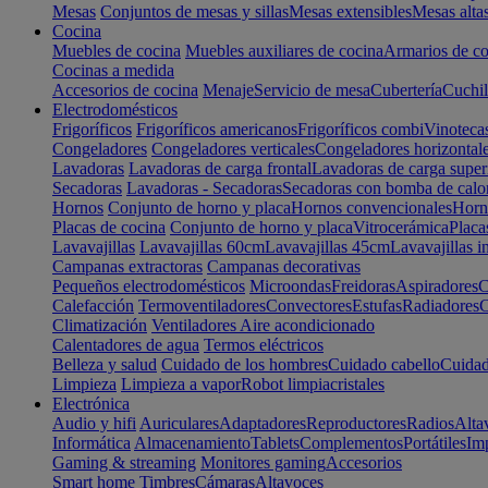
Mesas
Conjuntos de mesas y sillas
Mesas extensibles
Mesas alta
Cocina
Muebles de cocina
Muebles auxiliares de cocina
Armarios de co
Cocinas a medida
Accesorios de cocina
Menaje
Servicio de mesa
Cubertería
Cuchil
Electrodomésticos
Frigoríficos
Frigoríficos americanos
Frigoríficos combi
Vinoteca
Congeladores
Congeladores verticales
Congeladores horizontal
Lavadoras
Lavadoras de carga frontal
Lavadoras de carga super
Secadoras
Lavadoras - Secadoras
Secadoras con bomba de calo
Hornos
Conjunto de horno y placa
Hornos convencionales
Horno
Placas de cocina
Conjunto de horno y placa
Vitrocerámica
Placa
Lavavajillas
Lavavajillas 60cm
Lavavajillas 45cm
Lavavajillas i
Campanas extractoras
Campanas decorativas
Pequeños electrodomésticos
Microondas
Freidoras
Aspiradores
C
Calefacción
Termoventiladores
Convectores
Estufas
Radiadores
C
Climatización
Ventiladores
Aire acondicionado
Calentadores de agua
Termos eléctricos
Belleza y salud
Cuidado de los hombres
Cuidado cabello
Cuidad
Limpieza
Limpieza a vapor
Robot limpiacristales
Electrónica
Audio y hifi
Auriculares
Adaptadores
Reproductores
Radios
Alta
Informática
Almacenamiento
Tablets
Complementos
Portátiles
Im
Gaming & streaming
Monitores gaming
Accesorios
Smart home
Timbres
Cámaras
Altavoces