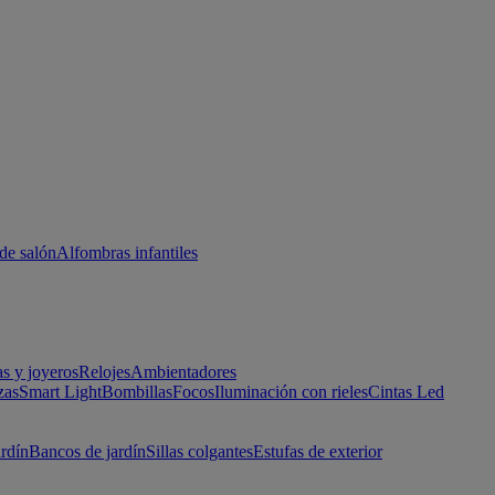
de salón
Alfombras infantiles
as y joyeros
Relojes
Ambientadores
zas
Smart Light
Bombillas
Focos
Iluminación con rieles
Cintas Led
ardín
Bancos de jardín
Sillas colgantes
Estufas de exterior