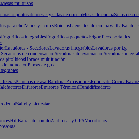
s
Mesas multiusos
cina
Conjuntos de mesas y sillas de cocina
Mesas de cocina
Sillas de coc
los para chef
Vinos y licores
Botellas
Utensilios de cocina
Vajilla
Bandeja
s
Frigoríficos integrables
Frigoríficos pequeños
Frigoríficos portátiles
es
ior
Lavadoras - Secadoras
Lavadoras integrables
Lavadoras por kg
r
Secadoras de condensación
Secadoras de evacuación
Secadoras integra
s pirolíticos
Hornos multifunción
s de inducción
Placas de gas
ntegrables
afeteras
Planchas de asar
Batidoras
Amasadores
Robots de Cocina
Balanz
alefactores
Difusores
Emisores Térmicos
Humidificadores
o dental
Salud y bienestar
voces
Hifi
Barras de sonido
Audio car y GPS
Micrófonos
presoras