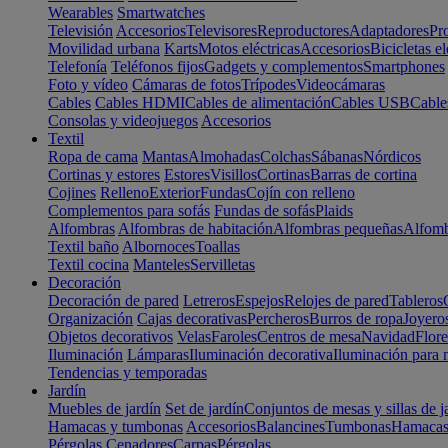
Wearables
Smartwatches
Televisión
Accesorios
Televisores
Reproductores
Adaptadores
Pr
Movilidad urbana
Karts
Motos eléctricas
Accesorios
Bicicletas el
Telefonía
Teléfonos fijos
Gadgets y complementos
Smartphones
Foto y vídeo
Cámaras de fotos
Trípodes
Videocámaras
Cables
Cables HDMI
Cables de alimentación
Cables USB
Cable
Consolas y videojuegos
Accesorios
Textil
Ropa de cama
Mantas
Almohadas
Colchas
Sábanas
Nórdicos
Cortinas y estores
Estores
Visillos
Cortinas
Barras de cortina
Cojines
Relleno
Exterior
Fundas
Cojín con relleno
Complementos para sofás
Fundas de sofás
Plaids
Alfombras
Alfombras de habitación
Alfombras pequeñas
Alfomb
Textil baño
Albornoces
Toallas
Textil cocina
Manteles
Servilletas
Decoración
Decoración de pared
Letreros
Espejos
Relojes de pared
Tableros
Organización
Cajas decorativas
Percheros
Burros de ropa
Joyero
Objetos decorativos
Velas
Faroles
Centros de mesa
Navidad
Flore
Iluminación
Lámparas
Iluminación decorativa
Iluminación para 
Tendencias y temporadas
Jardín
Muebles de jardín
Set de jardín
Conjuntos de mesas y sillas de j
Hamacas y tumbonas
Accesorios
Balancines
Tumbonas
Hamaca
Pérgolas
Cenadores
Carpas
Pérgolas