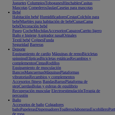
Juguetes
Columpios
Toboganes
Hinchables
Casitas
Mascotas
Comederos
Jaulas
Casetas para mascotas
Bebé
Habitación bebé
Humidificadores
Cestas
Colchón para
bebé
Muebles para habitación de bebé
Cunas
Cama
bebé
Decoración bebé
Paseo
Coche
Mochilas
Accesorios
Capazos
Carrito ligero
Baño e higiene
Aspirador nasal
Orinales
Textil bebé
Cojines
Funda
Seguridad
Barreras
Deporte
Equipamiento de cardio
Máquinas de remo
Bicicletas
spinning
Elípticas
Bicicletas estáticas
Recambios y
complementos
Cintas
Rodillos
Equipamiento de musculación
Bancos
Mancuernas
Máquinas
Plataformas
vibratorias
Recambios y complementos
Accesorios fitness
Bandas
Barras
Plataforma de
step
Cuerdas
Bolas y esferas de equilibrio
Recuperación muscular
Electroestimulación
Terapia de
percusión
Baño
Accesorios de baño
Colgadores
baño
Papeleras
Dispensadores
Toalleros
Jaboneras
Escobillero
Port
de ropa