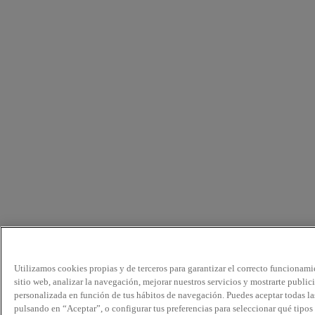
Utilizamos cookies propias y de terceros para garantizar el correcto funcionami
sitio web, analizar la navegación, mejorar nuestros servicios y mostrarte public
personalizada en función de tus hábitos de navegación. Puedes aceptar todas la
pulsando en “Aceptar”, o configurar tus preferencias para seleccionar qué tipos