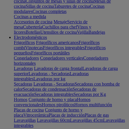
cocina
Conjuntos de mesas y sillas de cocina
Mesas de
cocina
Sillas de cocina
Taburetes de cocina
Cocinas
modulares
Cocinas completas
Cocinas a medida
Accesorios de cocina
Menaje
Servicio de
mesa
Cubertería
Cuchillos para chef
Vinos y
licores
Botellas
Utensilios de cocina
Vajilla
Bandejas
Electrodomésticos
Frigoríficos
Frigoríficos americanos
Frigoríficos
combi
Vinotecas
Frigoríficos integrables
Frigoríficos
pequeños
Frigoríficos portátiles
Congeladores
Congeladores verticales
Congeladores
horizontales
Lavadoras
Lavadoras de carga frontal
Lavadoras de carga
superior
Lavadoras - Secadoras
Lavadoras
integrables
Lavadoras por kg
Secadoras
Lavadoras - Secadoras
Secadoras con bomba de
calor
Secadoras de condensación
Secadoras de
evacuación
Secadoras integrables
Secadoras por Kg
Hornos
Conjunto de horno y placa
Hornos
convencionales
Hornos pirolíticos
Hornos multifunción
Placas de cocina
Conjunto de horno y
placa
Vitrocerámica
Placas de inducción
Placas de gas
Lavavajillas
Lavavajillas 60cm
Lavavajillas 45cm
Lavavajillas
integrables