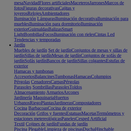
mesa
Navidad
Flores artificiales
Maceteros
Jarrones
Marcos de
fotos
Figuras decorativas
Cajitas y
joyeros
Relojes
Ambientadores
Iluminación
Lámparas
Iluminación decorativa
Iluminación para
muebles
Iluminación para dormitorio
Iluminación
exterior
Guirnaldas
Balizas
Smart
Light
Bombillas
Focos
Iluminación con rieles
Cintas Led
Tendencias y temporadas
Jardín
Muebles de jardín
Set de jardín
Conjuntos de mesas y sillas de
jardín
Sillas de jardín
Mesas de jardín
Conjuntos de sofás de
jardín
Sofás jardín
Bancos de jardín
Sillas colgantes
Estufas de
exterior
Hamacas y tumbonas
Accesorios
Balancines
Tumbonas
Hamacas
Columpios
Pérgolas
Cenadores
Carpas
Pérgolas
Parasoles
Sombrillas
Parasoles
Toldos
Almacenamiento
Armarios
Arcones
Jardinería
Maquinaria
Huertos
Urbanos
Riego
Plantas
Jardineras
Compostadores
Cocina
Barbacoas
Cocina de exterior
Decoración
Grifos y fuentes
Estatuas
Macetas
Termómetros y
estaciones metereológicas
Paneles
Cesped Artificial
Textil
Cojines de jardín
Fundas de jardín
Piscina
Plegable
Limpieza de piscinas
Ducha
Hinchable