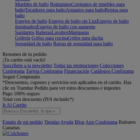
Muebles de baño
Botiquines
Conjuntos de muebles para
baño
Tocadores para baño
Armarios para baño
Repisa para
baño
Espejos de baño
Espejos de baño sin Luz
Espejos de baño
iluminados
Espejos de baño con aumento
Sanitarios
Bañeras
Lavabos
Mamparas
Grifería
Grifos para cocina
Grifos para ducha
Seguridad de baño
Barras de seguridad para baño
Resumen de tu pedido
¡Tu carrito está vacío!
Suscríbete a la newsletter
Todas las promociones
Colecciones
Conforama
Tarjeta Conforama
Financiación
Catálogos Conforama
Seguir Comprando
*Descuentos, cupones y servicios son aplicados en el carrito. Haz
clic en Tramitar Pedido para ver estos descuentos e importes
Pago 100% seguro
Total con descuento
(IVA incluido*)
Ir Al Carrito
Estado de mi pedido
Tiendas
Ayuda
Blog
App Conforama
Baleares
Canarias