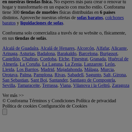
en nuestras tiendas física.
No esperes más para crear o renovar tu
hogar y transformarlo en un espacio con mucho estilo. Conforama
tiene 300
tiendas de muebles
físicas distribuidas en
6 países
distintos. Aproveche nuestras ofertas de
sofas baratos
,
colchones
baratos
y
liquidaciones de sofas
.
Conforama solo comercializa a través de su website o, físicamente,
en sus
tiendas de sofás
.
Alcalá de Guadaíra
,
Alcalá de Henares
,
Alcorcón
,
Alfafar
,
Alicante
,
Arinaga
,
Asturias
,
Badalona
,
Barakaldo
,
Barcelona
,
Burjassot
,
Castellón
,
Chafiras
,
Cordoba
,
Elche
,
Finestrat
,
Granada
,
Huércal de
Almería
,
La Coruña
,
La Laguna
,
La Zenia
,
Lanzarote
,
León
,
Lleida
,
Los Barrios
,
Madrid
,
Majadahonda
,
Málaga
,
Murcia
,
Orotava
,
Palma
,
Pamplona
,
Rivas
,
Sabadell
,
Sagunto
,
Salt, Girona
,
San Sebastian
,
Sant Boi
,
Santander
,
Santiago de Compostela
,
Sevilla
,
Tamaraceite
,
Terrassa
,
Viana
,
Vilanova i la Geltrú
,
Zaragoza
Ver más >>
© Conforama
Términos y Condiciones
Política de privacidad
Política de cookies
Configuración de Cookies