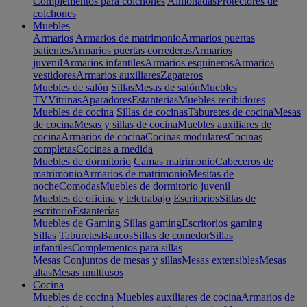
Complementos para colchones
Almohadas
Protectores de
colchones
Muebles
Armarios
Armarios de matrimonio
Armarios puertas
batientes
Armarios puertas correderas
Armarios
juvenil
Armarios infantiles
Armarios esquineros
Armarios
vestidores
Armarios auxiliares
Zapateros
Muebles de salón
Sillas
Mesas de salón
Muebles
TV
Vitrinas
Aparadores
Estanterias
Muebles recibidores
Muebles de cocina
Sillas de cocinas
Taburetes de cocina
Mesas
de cocina
Mesas y sillas de cocina
Muebles auxiliares de
cocina
Armarios de cocina
Cocinas modulares
Cocinas
completas
Cocinas a medida
Muebles de dormitorio
Camas matrimonio
Cabeceros de
matrimonio
Armarios de matrimonio
Mesitas de
noche
Comodas
Muebles de dormitorio juvenil
Muebles de oficina y teletrabajo
Escritorios
Sillas de
escritorio
Estanterías
Muebles de Gaming
Sillas gaming
Escritorios gaming
Sillas
Taburetes
Bancos
Sillas de comedor
Sillas
infantiles
Complementos para sillas
Mesas
Conjuntos de mesas y sillas
Mesas extensibles
Mesas
altas
Mesas multiusos
Cocina
Muebles de cocina
Muebles auxiliares de cocina
Armarios de