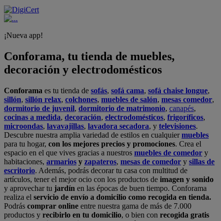
¡Nueva app!
Conforama, tu tienda de muebles,
decoración y electrodomésticos
Conforama
es tu tienda de
sofás
,
sofá cama
,
sofá chaise longue
,
sillón
,
sillón relax
,
colchones
,
muebles de salón
,
mesas comedor
,
dormitorio de juvenil
,
dormitorio de matrimonio
,
canapés
,
cocinas a medida
,
decoración
,
electrodomésticos
,
frigoríficos
,
microondas
,
lavavajillas
,
lavadora secadora
, y
televisiones
.
Descubre nuestra amplia variedad de estilos en cualquier
muebles
para tu hogar,
con los mejores precios y promociones
. Crea el
espacio en el que vives gracias a nuestros
muebles de comedor
y
habitaciones,
armarios
y
zapateros
,
mesas de comedor
y
sillas de
escritorio
. Además, podrás decorar tu casa con multitud de
artículos, tener el mejor ocio con los productos de
imagen y sonido
y aprovechar tu
jardín
en las épocas de buen tiempo. Conforama
realiza el
servicio de envío a domicilio como recogida en tienda.
Podrás
comprar online
entre nuestra gama de más de 7.000
productos y
recibirlo en tu domicilio
, o bien con
recogida gratis