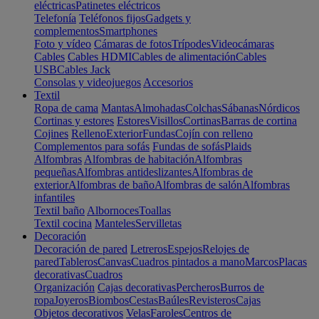
eléctricas
Patinetes eléctricos
Telefonía
Teléfonos fijos
Gadgets y
complementos
Smartphones
Foto y vídeo
Cámaras de fotos
Trípodes
Videocámaras
Cables
Cables HDMI
Cables de alimentación
Cables
USB
Cables Jack
Consolas y videojuegos
Accesorios
Textil
Ropa de cama
Mantas
Almohadas
Colchas
Sábanas
Nórdicos
Cortinas y estores
Estores
Visillos
Cortinas
Barras de cortina
Cojines
Relleno
Exterior
Fundas
Cojín con relleno
Complementos para sofás
Fundas de sofás
Plaids
Alfombras
Alfombras de habitación
Alfombras
pequeñas
Alfombras antideslizantes
Alfombras de
exterior
Alfombras de baño
Alfombras de salón
Alfombras
infantiles
Textil baño
Albornoces
Toallas
Textil cocina
Manteles
Servilletas
Decoración
Decoración de pared
Letreros
Espejos
Relojes de
pared
Tableros
Canvas
Cuadros pintados a mano
Marcos
Placas
decorativas
Cuadros
Organización
Cajas decorativas
Percheros
Burros de
ropa
Joyeros
Biombos
Cestas
Baúles
Revisteros
Cajas
Objetos decorativos
Velas
Faroles
Centros de