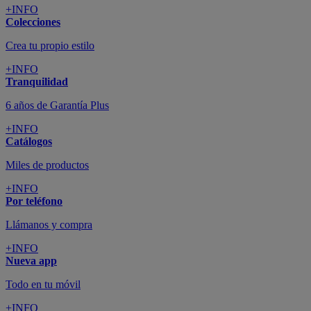
+INFO
Colecciones
Crea tu propio estilo
+INFO
Tranquilidad
6 años de Garantía Plus
+INFO
Catálogos
Miles de productos
+INFO
Por teléfono
Llámanos y compra
+INFO
Nueva app
Todo en tu móvil
+INFO