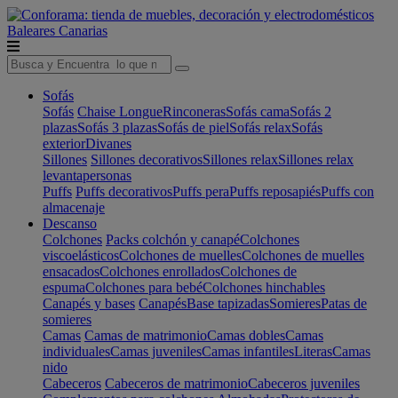
Baleares
Canarias
Sofás
Sofás
Chaise Longue
Rinconeras
Sofás cama
Sofás 2
plazas
Sofás 3 plazas
Sofás de piel
Sofás relax
Sofás
exterior
Divanes
Sillones
Sillones decorativos
Sillones relax
Sillones relax
levantapersonas
Puffs
Puffs decorativos
Puffs pera
Puffs reposapiés
Puffs con
almacenaje
Descanso
Colchones
Packs colchón y canapé
Colchones
viscoelásticos
Colchones de muelles
Colchones de muelles
ensacados
Colchones enrollados
Colchones de
espuma
Colchones para bebé
Colchones hinchables
Canapés y bases
Canapés
Base tapizadas
Somieres
Patas de
somieres
Camas
Camas de matrimonio
Camas dobles
Camas
individuales
Camas juveniles
Camas infantiles
Literas
Camas
nido
Cabeceros
Cabeceros de matrimonio
Cabeceros juveniles