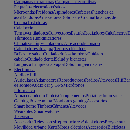
Campanas extractoras
Campanas decorativas
Pequeños electrodomésticos
Microondas
Freidoras
Aspiradores
Cafeteras
Planchas de
asar
Batidoras
Amasadores
Robots de Cocina
Balanzas de
Cocina
Tostadoras
Calefacción
Termoventiladores
Convectores
Estufas
Radiadores
Calefactores
D
Térmicos
Humidificadores
Climatización
Ventiladores
Aire acondicionado
Calentadores de agua
Termos eléctricos
Belleza y salud
Cuidado de los hombres
Cuidado
cabello
Cuidado dental
Salud y bienestar
Limpieza
Limpieza a vapor
Robot limpiacristales
Electrónica
Audio y hifi
Auriculares
Adaptadores
Reproductores
Radios
Altavoces
Hifi
Bar
de sonido
Audio car y GPS
Micrófonos
Informática
Almacenamiento
Tablets
Complementos
Portátiles
Impresoras
Gaming & streaming
Monitores gaming
Accesorios
Smart home
Timbres
Cámaras
Altavoces
Wearables
Smartwatches
Televisión
Accesorios
Televisores
Reproductores
Adaptadores
Proyectores
Movilidad urbana
Karts
Motos eléctricas
Accesorios
Bicicletas