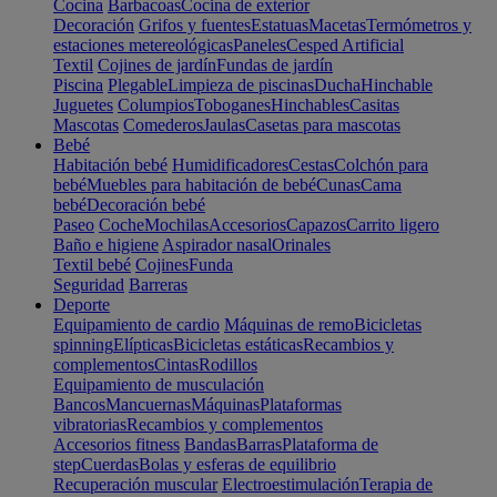
Cocina
Barbacoas
Cocina de exterior
Decoración
Grifos y fuentes
Estatuas
Macetas
Termómetros y
estaciones metereológicas
Paneles
Cesped Artificial
Textil
Cojines de jardín
Fundas de jardín
Piscina
Plegable
Limpieza de piscinas
Ducha
Hinchable
Juguetes
Columpios
Toboganes
Hinchables
Casitas
Mascotas
Comederos
Jaulas
Casetas para mascotas
Bebé
Habitación bebé
Humidificadores
Cestas
Colchón para
bebé
Muebles para habitación de bebé
Cunas
Cama
bebé
Decoración bebé
Paseo
Coche
Mochilas
Accesorios
Capazos
Carrito ligero
Baño e higiene
Aspirador nasal
Orinales
Textil bebé
Cojines
Funda
Seguridad
Barreras
Deporte
Equipamiento de cardio
Máquinas de remo
Bicicletas
spinning
Elípticas
Bicicletas estáticas
Recambios y
complementos
Cintas
Rodillos
Equipamiento de musculación
Bancos
Mancuernas
Máquinas
Plataformas
vibratorias
Recambios y complementos
Accesorios fitness
Bandas
Barras
Plataforma de
step
Cuerdas
Bolas y esferas de equilibrio
Recuperación muscular
Electroestimulación
Terapia de