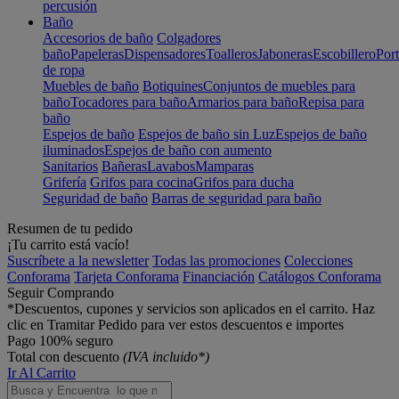
percusión
Baño
Accesorios de baño
Colgadores
baño
Papeleras
Dispensadores
Toalleros
Jaboneras
Escobillero
Port
de ropa
Muebles de baño
Botiquines
Conjuntos de muebles para
baño
Tocadores para baño
Armarios para baño
Repisa para
baño
Espejos de baño
Espejos de baño sin Luz
Espejos de baño
iluminados
Espejos de baño con aumento
Sanitarios
Bañeras
Lavabos
Mamparas
Grifería
Grifos para cocina
Grifos para ducha
Seguridad de baño
Barras de seguridad para baño
Resumen de tu pedido
¡Tu carrito está vacío!
Suscríbete a la newsletter
Todas las promociones
Colecciones
Conforama
Tarjeta Conforama
Financiación
Catálogos Conforama
Seguir Comprando
*Descuentos, cupones y servicios son aplicados en el carrito. Haz
clic en Tramitar Pedido para ver estos descuentos e importes
Pago 100% seguro
Total con descuento
(IVA incluido*)
Ir Al Carrito