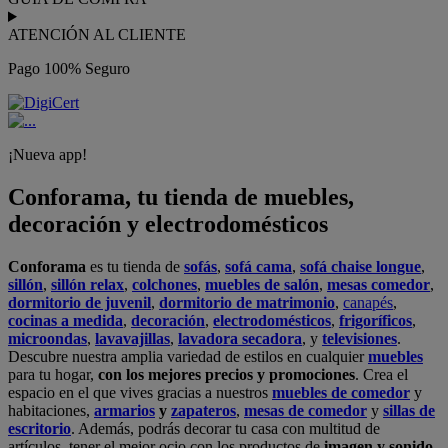
ATENCIÓN AL CLIENTE
Pago 100% Seguro
¡Nueva app!
Conforama, tu tienda de muebles,
decoración y electrodomésticos
Conforama
es tu tienda de
sofás
,
sofá cama
,
sofá chaise longue
,
sillón
,
sillón relax
,
colchones
,
muebles de salón
,
mesas comedor
,
dormitorio de juvenil
,
dormitorio de matrimonio
,
canapés
,
cocinas a medida
,
decoración
,
electrodomésticos
,
frigoríficos
,
microondas
,
lavavajillas
,
lavadora secadora
, y
televisiones
.
Descubre nuestra amplia variedad de estilos en cualquier
muebles
para tu hogar,
con los mejores precios y promociones
. Crea el
espacio en el que vives gracias a nuestros
muebles de comedor
y
habitaciones,
armarios
y
zapateros
,
mesas de comedor
y
sillas de
escritorio
. Además, podrás decorar tu casa con multitud de
artículos, tener el mejor ocio con los productos de
imagen y sonido