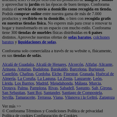
y aprovechar tu
jardín
en las épocas de buen tiempo. Conforama
realiza el
servicio de envío a domicilio como recogida en tienda.
Podrás
comprar online
entre nuestra gama de más de 7.000
productos y
recibirlo en tu domicilio
, o bien con
recogida gratis
en nuestras tiendas física.
No esperes más para crear o renovar tu
hogar y transformarlo en un espacio con mucho estilo. Conforama
tiene 300
tiendas de muebles
físicas distribuidas en
6 países
distintos. Aproveche nuestras ofertas de
sofas baratos
,
colchones
baratos
y
liquidaciones de sofas
.
Conforama solo comercializa a través de su website o, físicamente,
en sus
tiendas de sofás
.
Alcalá de Guadaíra
,
Alcalá de Henares
,
Alcorcón
,
Alfafar
,
Alicante
,
Arinaga
,
Asturias
,
Badalona
,
Barakaldo
,
Barcelona
,
Burjassot
,
Castellón
,
Chafiras
,
Cordoba
,
Elche
,
Finestrat
,
Granada
,
Huércal de
Almería
,
La Coruña
,
La Laguna
,
La Zenia
,
Lanzarote
,
León
,
Lleida
,
Los Barrios
,
Madrid
,
Majadahonda
,
Málaga
,
Murcia
,
Orotava
,
Palma
,
Pamplona
,
Rivas
,
Sabadell
,
Sagunto
,
Salt, Girona
,
San Sebastian
,
Sant Boi
,
Santander
,
Santiago de Compostela
,
Sevilla
,
Tamaraceite
,
Terrassa
,
Viana
,
Vilanova i la Geltrú
,
Zaragoza
Ver más >>
© Conforama
Términos y Condiciones
Política de privacidad
Política de cookies
Configuración de Cookies