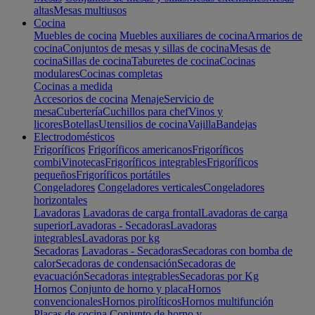
altas
Mesas multiusos
Cocina
Muebles de cocina
Muebles auxiliares de cocina
Armarios de
cocina
Conjuntos de mesas y sillas de cocina
Mesas de
cocina
Sillas de cocina
Taburetes de cocina
Cocinas
modulares
Cocinas completas
Cocinas a medida
Accesorios de cocina
Menaje
Servicio de
mesa
Cubertería
Cuchillos para chef
Vinos y
licores
Botellas
Utensilios de cocina
Vajilla
Bandejas
Electrodomésticos
Frigoríficos
Frigoríficos americanos
Frigoríficos
combi
Vinotecas
Frigoríficos integrables
Frigoríficos
pequeños
Frigoríficos portátiles
Congeladores
Congeladores verticales
Congeladores
horizontales
Lavadoras
Lavadoras de carga frontal
Lavadoras de carga
superior
Lavadoras - Secadoras
Lavadoras
integrables
Lavadoras por kg
Secadoras
Lavadoras - Secadoras
Secadoras con bomba de
calor
Secadoras de condensación
Secadoras de
evacuación
Secadoras integrables
Secadoras por Kg
Hornos
Conjunto de horno y placa
Hornos
convencionales
Hornos pirolíticos
Hornos multifunción
Placas de cocina
Conjunto de horno y