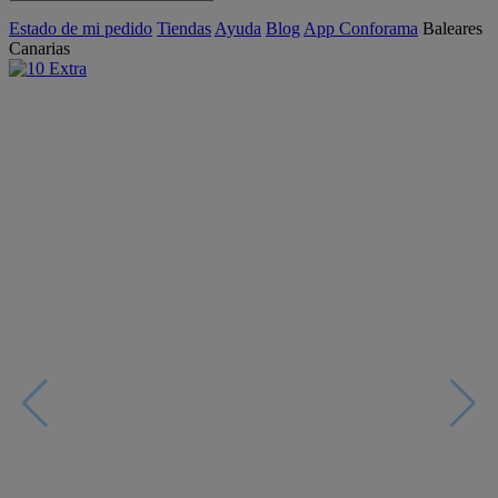
Estado de mi pedido
Tiendas
Ayuda
Blog
App Conforama
Baleares
Canarias