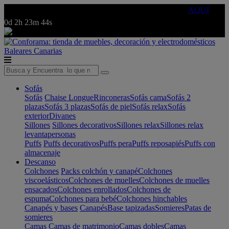
🔵Cambia tu electro con
-10% EXTRA
de descuento ☑️
AQUÍ
0d
2h
23m
44s
Baleares
Canarias
Sofás
Sofás
Chaise Longue
Rinconeras
Sofás cama
Sofás 2
plazas
Sofás 3 plazas
Sofás de piel
Sofás relax
Sofás
exterior
Divanes
Sillones
Sillones decorativos
Sillones relax
Sillones relax
levantapersonas
Puffs
Puffs decorativos
Puffs pera
Puffs reposapiés
Puffs con
almacenaje
Descanso
Colchones
Packs colchón y canapé
Colchones
viscoelásticos
Colchones de muelles
Colchones de muelles
ensacados
Colchones enrollados
Colchones de
espuma
Colchones para bebé
Colchones hinchables
Canapés y bases
Canapés
Base tapizadas
Somieres
Patas de
somieres
Camas
Camas de matrimonio
Camas dobles
Camas