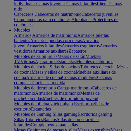
individuales
Camas juveniles
Camas infantiles
Literas
Camas
nido
Cabeceros
Cabeceros de matrimonio
Cabeceros juveniles
Complementos para colchones
Almohadas
Protectores de
colchones
Muebles
Armarios
Armarios de matrimonio
Armarios puertas
batientes
Armarios puertas correderas
Armarios
juvenil
Armarios infantiles
Armarios esquineros
Armarios
vestidores
Armarios auxiliares
Zapateros
Muebles de salón
Sillas
Mesas de salón
Muebles
TV
Vitrinas
Aparadores
Estanterias
Muebles recibidores
Muebles de cocina
Sillas de cocinas
Taburetes de cocina
Mesas
de cocina
Mesas y sillas de cocina
Muebles auxiliares de
cocina
Armarios de cocina
Cocinas modulares
Cocinas
completas
Cocinas a medida
Muebles de dormitorio
Camas matrimonio
Cabeceros de
matrimonio
Armarios de matrimonio
Mesitas de
noche
Comodas
Muebles de dormitorio juvenil
Muebles de oficina y teletrabajo
Escritorios
Sillas de
escritorio
Estanterías
Muebles de Gaming
Sillas gaming
Escritorios gaming
Sillas
Taburetes
Bancos
Sillas de comedor
Sillas
infantiles
Complementos para sillas
Mesas
Conjuntos de mesas y sillas
Mesas extensibles
Mesas