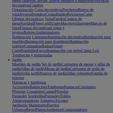
pared
Tableros
Canvas
Cuadros pintados a mano
Marcos
Placas
decorativas
Cuadros
Organización
Cajas decorativas
Percheros
Burros de
ropa
Joyeros
Biombos
Cestas
Baúles
Revisteros
Cajas
Objetos decorativos
Velas
Faroles
Centros de
mesa
Navidad
Flores artificiales
Maceteros
Jarrones
Marcos de
fotos
Figuras decorativas
Cajitas y
joyeros
Relojes
Ambientadores
Iluminación
Lámparas
Iluminación decorativa
Iluminación para
muebles
Iluminación para dormitorio
Iluminación
exterior
Guirnaldas
Balizas
Smart
Light
Bombillas
Focos
Iluminación con rieles
Cintas Led
Tendencias y temporadas
Jardín
Muebles de jardín
Set de jardín
Conjuntos de mesas y sillas de
jardín
Sillas de jardín
Mesas de jardín
Conjuntos de sofás de
jardín
Sofás jardín
Bancos de jardín
Sillas colgantes
Estufas de
exterior
Hamacas y tumbonas
Accesorios
Balancines
Tumbonas
Hamacas
Columpios
Pérgolas
Cenadores
Carpas
Pérgolas
Parasoles
Sombrillas
Parasoles
Toldos
Almacenamiento
Armarios
Arcones
Jardinería
Maquinaria
Huertos
Urbanos
Riego
Plantas
Jardineras
Compostadores