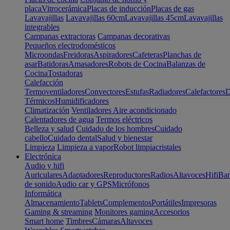
placa
Vitrocerámica
Placas de inducción
Placas de gas
Lavavajillas
Lavavajillas 60cm
Lavavajillas 45cm
Lavavajillas
integrables
Campanas extractoras
Campanas decorativas
Pequeños electrodomésticos
Microondas
Freidoras
Aspiradores
Cafeteras
Planchas de
asar
Batidoras
Amasadores
Robots de Cocina
Balanzas de
Cocina
Tostadoras
Calefacción
Termoventiladores
Convectores
Estufas
Radiadores
Calefactores
D
Térmicos
Humidificadores
Climatización
Ventiladores
Aire acondicionado
Calentadores de agua
Termos eléctricos
Belleza y salud
Cuidado de los hombres
Cuidado
cabello
Cuidado dental
Salud y bienestar
Limpieza
Limpieza a vapor
Robot limpiacristales
Electrónica
Audio y hifi
Auriculares
Adaptadores
Reproductores
Radios
Altavoces
Hifi
Bar
de sonido
Audio car y GPS
Micrófonos
Informática
Almacenamiento
Tablets
Complementos
Portátiles
Impresoras
Gaming & streaming
Monitores gaming
Accesorios
Smart home
Timbres
Cámaras
Altavoces