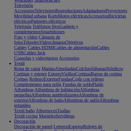
Wearables
Smartwatches
Televisión
Accesorios
Televisores
Reproductores
Adaptadores
Proyectores
Movilidad urbana
Karts
Motos eléctricas
Accesorios
Bicicletas
eléctricas
Patinetes eléctricos
Telefonía
Teléfonos fijos
Gadgets y
complementos
Smartphones
Foto y vídeo
Cámaras de
fotos
Trípodes
Videocámaras
Objetivos
Cables
Cables HDMI
Cables de alimentación
Cables
USB
Cables Jack
Consolas y videojuegos
Accesorios
Textil
Ropa de cama
Mantas
Almohadas
Colchas
Sábanas
Nórdicos
Cortinas y estores
Estores
Visillos
Cortinas
Barras de cortina
Cojines
Relleno
Exterior
Fundas
Cojín con relleno
Complementos para sofás
Fundas de sofás
Plaids
Alfombras
Alfombras de habitación
Alfombras
pequeñas
Alfombras antideslizantes
Alfombras de
exterior
Alfombras de baño
Alfombras de salón
Alfombras
infantiles
Textil baño
Albornoces
Toallas
Textil cocina
Manteles
Servilletas
Decoración
Decoración de pared
Letreros
Espejos
Relojes de