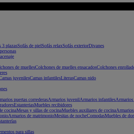
s 3 plazas
Sofás de piel
Sofás relax
Sofás exterior
Divanes
apersonas
macenaje
chones de muelles
Colchones de muelles ensacados
Colchones enrollad
eres
Camas juveniles
Camas infantiles
Literas
Camas nido
ones
marios puertas correderas
Armarios juvenil
Armarios infantiles
Armarios 
radores
Estanterias
Muebles recibidores
e cocina
Mesas y sillas de cocina
Muebles auxiliares de cocina
Armarios
onio
Armarios de matrimonio
Mesitas de noche
Comodas
Muebles de dor
tanterías
entos para sillas