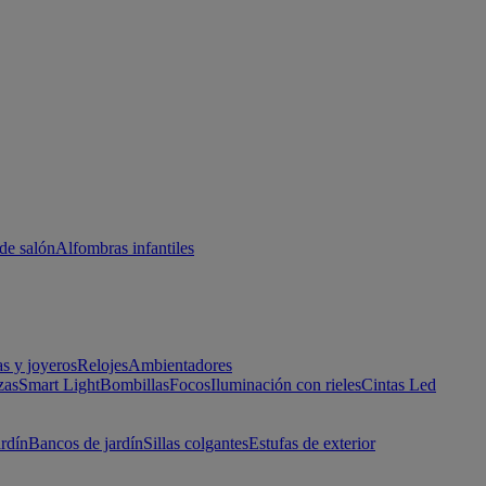
de salón
Alfombras infantiles
as y joyeros
Relojes
Ambientadores
zas
Smart Light
Bombillas
Focos
Iluminación con rieles
Cintas Led
ardín
Bancos de jardín
Sillas colgantes
Estufas de exterior