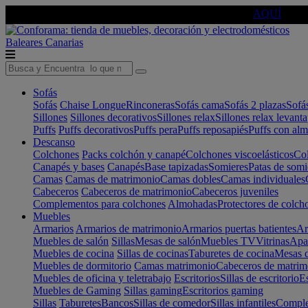
🔵Cambia tu electro con
-10% EXTRA
de descuento ☑️
AQUÍ
Baleares
Canarias
Sofás
Sofás
Chaise Longue
Rinconeras
Sofás cama
Sofás 2 plazas
Sofá
Sillones
Sillones decorativos
Sillones relax
Sillones relax levant
Puffs
Puffs decorativos
Puffs pera
Puffs reposapiés
Puffs con al
Descanso
Colchones
Packs colchón y canapé
Colchones viscoelásticos
Col
Canapés y bases
Canapés
Base tapizadas
Somieres
Patas de somi
Camas
Camas de matrimonio
Camas dobles
Camas individuales
Cabeceros
Cabeceros de matrimonio
Cabeceros juveniles
Complementos para colchones
Almohadas
Protectores de colch
Muebles
Armarios
Armarios de matrimonio
Armarios puertas batientes
Ar
Muebles de salón
Sillas
Mesas de salón
Muebles TV
Vitrinas
Apa
Muebles de cocina
Sillas de cocinas
Taburetes de cocina
Mesas d
Muebles de dormitorio
Camas matrimonio
Cabeceros de matrim
Muebles de oficina y teletrabajo
Escritorios
Sillas de escritorio
Es
Muebles de Gaming
Sillas gaming
Escritorios gaming
Sillas
Taburetes
Bancos
Sillas de comedor
Sillas infantiles
Complem