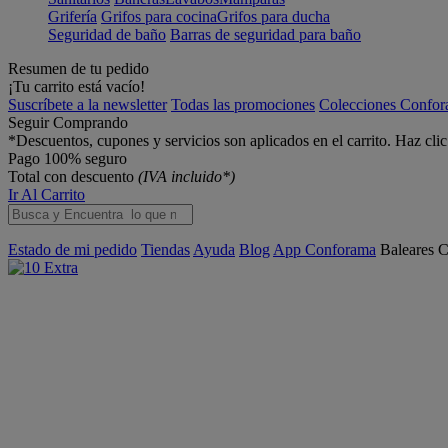
Grifería
Grifos para cocina
Grifos para ducha
Seguridad de baño
Barras de seguridad para baño
Resumen de tu pedido
¡Tu carrito está vacío!
Suscríbete a la newsletter
Todas las promociones
Colecciones Confo
Seguir Comprando
*Descuentos, cupones y servicios son aplicados en el carrito. Haz cli
Pago 100% seguro
Total con descuento
(IVA incluido*)
Ir Al Carrito
Estado de mi pedido
Tiendas
Ayuda
Blog
App Conforama
Baleares
C