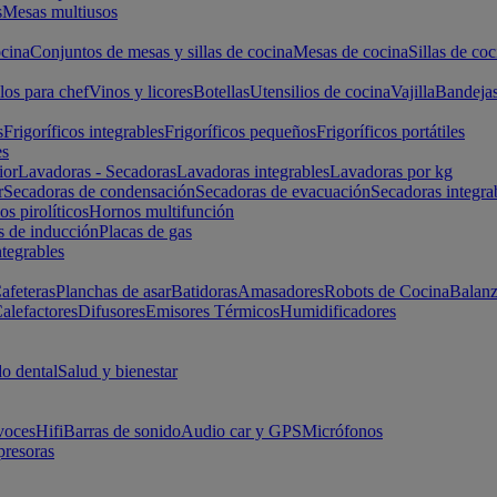
s
Mesas multiusos
cina
Conjuntos de mesas y sillas de cocina
Mesas de cocina
Sillas de coc
los para chef
Vinos y licores
Botellas
Utensilios de cocina
Vajilla
Bandeja
s
Frigoríficos integrables
Frigoríficos pequeños
Frigoríficos portátiles
es
ior
Lavadoras - Secadoras
Lavadoras integrables
Lavadoras por kg
r
Secadoras de condensación
Secadoras de evacuación
Secadoras integra
s pirolíticos
Hornos multifunción
s de inducción
Placas de gas
ntegrables
afeteras
Planchas de asar
Batidoras
Amasadores
Robots de Cocina
Balanz
alefactores
Difusores
Emisores Térmicos
Humidificadores
o dental
Salud y bienestar
voces
Hifi
Barras de sonido
Audio car y GPS
Micrófonos
presoras