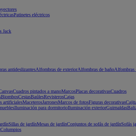
oyectores
éctricas
Patinetes eléctricos
s Jack
ras antideslizantes
Alfombras de exterior
Alfombras de baño
Alfombras 
Canvas
Cuadros pintados a mano
Marcos
Placas decorativas
Cuadros
s
Biombos
Cestas
Baúles
Revisteros
Cajas
s artificiales
Maceteros
Jarrones
Marcos de fotos
Figuras decorativas
Cajit
muebles
Iluminación para dormitorio
Iluminación exterior
Guirnaldas
Bali
ardín
Sillas de jardín
Mesas de jardín
Conjuntos de sofás de jardín
Sofás j
s
Columpios