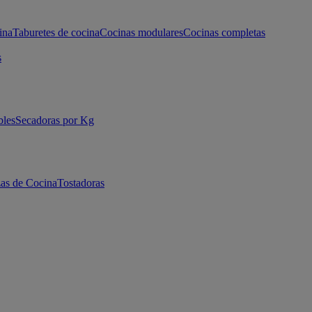
ina
Taburetes de cocina
Cocinas modulares
Cocinas completas
s
bles
Secadoras por Kg
as de Cocina
Tostadoras