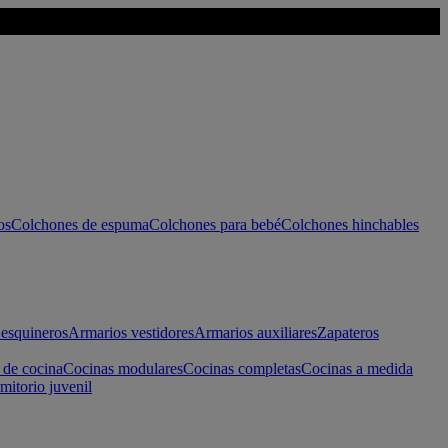
os
Colchones de espuma
Colchones para bebé
Colchones hinchables
esquineros
Armarios vestidores
Armarios auxiliares
Zapateros
 de cocina
Cocinas modulares
Cocinas completas
Cocinas a medida
mitorio juvenil