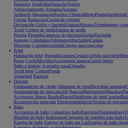
Parasoles
Sombrillas
Parasoles
Toldos
Almacenamiento
Armarios
Arcones
Jardinería
Maquinaria
Huertos Urbanos
Riego
Plantas
Jardineras
C
Cocina
Barbacoas
Cocina de exterior
Decoración
Grifos y fuentes
Estatuas
Macetas
Termómetros y est
Textil
Cojines de jardín
Fundas de jardín
Piscina
Plegable
Limpieza de piscinas
Ducha
Hinchable
Juguetes
Columpios
Toboganes
Hinchables
Casitas
Mascotas
Comederos
Jaulas
Casetas para mascotas
Bebé
Habitación bebé
Humidificadores
Cestas
Colchón para bebé
Mueb
Paseo
Coche
Mochilas
Accesorios
Capazos
Carrito ligero
Baño e higiene
Aspirador nasal
Orinales
Textil bebé
Cojines
Funda
Seguridad
Barreras
Deporte
Equipamiento de cardio
Máquinas de remo
Bicicletas spinning
E
Equipamiento de musculación
Bancos
Mancuernas
Máquinas
Pla
Accesorios fitness
Bandas
Barras
Plataforma de step
Cuerdas
Bola
Recuperación muscular
Electroestimulación
Terapia de percusi
Baño
Accesorios de baño
Colgadores baño
Papeleras
Dispensadores
To
Muebles de baño
Botiquines
Conjuntos de muebles para baño
To
Espejos de baño
Espejos de baño sin Luz
Espejos de baño ilum
Sanitarios
Bañeras
Lavabos
Mamparas