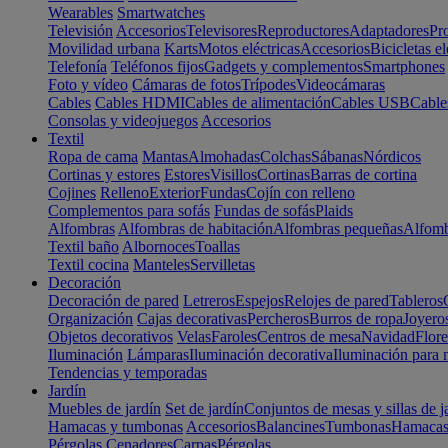
Wearables
Smartwatches
Televisión
Accesorios
Televisores
Reproductores
Adaptadores
Pr
Movilidad urbana
Karts
Motos eléctricas
Accesorios
Bicicletas el
Telefonía
Teléfonos fijos
Gadgets y complementos
Smartphones
Foto y vídeo
Cámaras de fotos
Trípodes
Videocámaras
Cables
Cables HDMI
Cables de alimentación
Cables USB
Cable
Consolas y videojuegos
Accesorios
Textil
Ropa de cama
Mantas
Almohadas
Colchas
Sábanas
Nórdicos
Cortinas y estores
Estores
Visillos
Cortinas
Barras de cortina
Cojines
Relleno
Exterior
Fundas
Cojín con relleno
Complementos para sofás
Fundas de sofás
Plaids
Alfombras
Alfombras de habitación
Alfombras pequeñas
Alfomb
Textil baño
Albornoces
Toallas
Textil cocina
Manteles
Servilletas
Decoración
Decoración de pared
Letreros
Espejos
Relojes de pared
Tableros
Organización
Cajas decorativas
Percheros
Burros de ropa
Joyero
Objetos decorativos
Velas
Faroles
Centros de mesa
Navidad
Flore
Iluminación
Lámparas
Iluminación decorativa
Iluminación para 
Tendencias y temporadas
Jardín
Muebles de jardín
Set de jardín
Conjuntos de mesas y sillas de j
Hamacas y tumbonas
Accesorios
Balancines
Tumbonas
Hamaca
Pérgolas
Cenadores
Carpas
Pérgolas