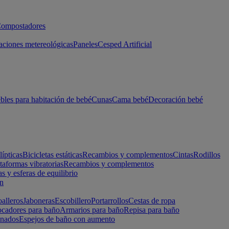
ompostadores
aciones metereológicas
Paneles
Cesped Artificial
les para habitación de bebé
Cunas
Cama bebé
Decoración bebé
lípticas
Bicicletas estáticas
Recambios y complementos
Cintas
Rodillos
taformas vibratorias
Recambios y complementos
s y esferas de equilibrio
ón
alleros
Jaboneras
Escobillero
Portarrollos
Cestas de ropa
cadores para baño
Armarios para baño
Repisa para baño
inados
Espejos de baño con aumento