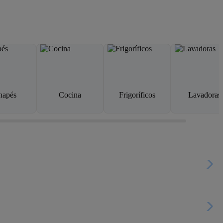
napés
Cocina
Frigoríficos
Lavadoras