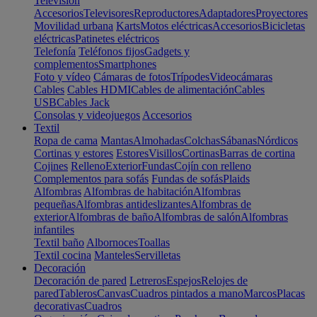
Televisión
Accesorios
Televisores
Reproductores
Adaptadores
Proyectores
Movilidad urbana
Karts
Motos eléctricas
Accesorios
Bicicletas
eléctricas
Patinetes eléctricos
Telefonía
Teléfonos fijos
Gadgets y
complementos
Smartphones
Foto y vídeo
Cámaras de fotos
Trípodes
Videocámaras
Cables
Cables HDMI
Cables de alimentación
Cables
USB
Cables Jack
Consolas y videojuegos
Accesorios
Textil
Ropa de cama
Mantas
Almohadas
Colchas
Sábanas
Nórdicos
Cortinas y estores
Estores
Visillos
Cortinas
Barras de cortina
Cojines
Relleno
Exterior
Fundas
Cojín con relleno
Complementos para sofás
Fundas de sofás
Plaids
Alfombras
Alfombras de habitación
Alfombras
pequeñas
Alfombras antideslizantes
Alfombras de
exterior
Alfombras de baño
Alfombras de salón
Alfombras
infantiles
Textil baño
Albornoces
Toallas
Textil cocina
Manteles
Servilletas
Decoración
Decoración de pared
Letreros
Espejos
Relojes de
pared
Tableros
Canvas
Cuadros pintados a mano
Marcos
Placas
decorativas
Cuadros