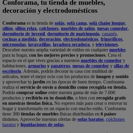
Conforama, tu tienda de muebles,
decoración y electrodomésticos
Conforama
es tu tienda de
sofás
,
sofá cama
,
sofá chaise longue
,
sillón
,
sillón relax
,
colchones
,
muebles de salón
,
mesas comedor
,
dormitorio de juvenil
,
dormitorio de matrimonio
,
canapés
,
cocinas a medida
,
decoración
,
electrodomésticos
,
frigoríficos
,
microondas
,
lavavajillas
,
lavadora secadora
, y
televisiones
.
Descubre nuestra amplia variedad de estilos en cualquier
muebles
para tu hogar,
con los mejores precios y promociones
. Crea el
espacio en el que vives gracias a nuestros
muebles de comedor
y
habitaciones,
armarios
y
zapateros
,
mesas de comedor
y
sillas de
escritorio
. Además, podrás decorar tu casa con multitud de
artículos, tener el mejor ocio con los productos de
imagen y sonido
y aprovechar tu
jardín
en las épocas de buen tiempo. Conforama
realiza el
servicio de envío a domicilio como recogida en tienda.
Podrás
comprar online
entre nuestra gama de más de 7.000
productos y
recibirlo en tu domicilio
, o bien con
recogida gratis
en nuestras tiendas física.
No esperes más para crear o renovar tu
hogar y transformarlo en un espacio con mucho estilo. Conforama
tiene 300
tiendas de muebles
físicas distribuidas en
6 países
distintos. Aproveche nuestras ofertas de
sofas baratos
,
colchones
baratos
y
liquidaciones de sofas
.