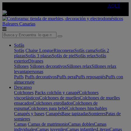
🔵Cambia tu electro con
-10% EXTRA
de descuento ☑️
AQUÍ
Baleares
Canarias
Sofás
Sofás
Chaise Longue
Rinconeras
Sofás cama
Sofás 2
plazas
Sofás 3 plazas
Sofás de piel
Sofás relax
Sofás
exterior
Divanes
Sillones
Sillones decorativos
Sillones relax
Sillones relax
levantapersonas
Puffs
Puffs decorativos
Puffs pera
Puffs reposapiés
Puffs con
almacenaje
Descanso
Colchones
Packs colchón y canapé
Colchones
viscoelásticos
Colchones de muelles
Colchones de muelles
ensacados
Colchones enrollados
Colchones de
espuma
Colchones para bebé
Colchones hinchables
Canapés y bases
Canapés
Base tapizadas
Somieres
Patas de
somieres
Camas
Camas de matrimonio
Camas dobles
Camas
individuales
Camas juveniles
Camas infantiles
Literas
Camas