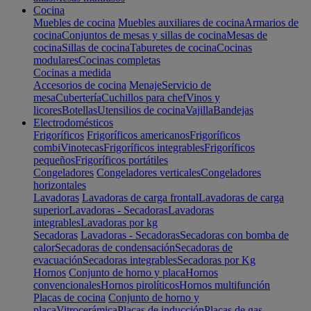
Cocina
Muebles de cocina
Muebles auxiliares de cocina
Armarios de
cocina
Conjuntos de mesas y sillas de cocina
Mesas de
cocina
Sillas de cocina
Taburetes de cocina
Cocinas
modulares
Cocinas completas
Cocinas a medida
Accesorios de cocina
Menaje
Servicio de
mesa
Cubertería
Cuchillos para chef
Vinos y
licores
Botellas
Utensilios de cocina
Vajilla
Bandejas
Electrodomésticos
Frigoríficos
Frigoríficos americanos
Frigoríficos
combi
Vinotecas
Frigoríficos integrables
Frigoríficos
pequeños
Frigoríficos portátiles
Congeladores
Congeladores verticales
Congeladores
horizontales
Lavadoras
Lavadoras de carga frontal
Lavadoras de carga
superior
Lavadoras - Secadoras
Lavadoras
integrables
Lavadoras por kg
Secadoras
Lavadoras - Secadoras
Secadoras con bomba de
calor
Secadoras de condensación
Secadoras de
evacuación
Secadoras integrables
Secadoras por Kg
Hornos
Conjunto de horno y placa
Hornos
convencionales
Hornos pirolíticos
Hornos multifunción
Placas de cocina
Conjunto de horno y
placa
Vitrocerámica
Placas de inducción
Placas de gas