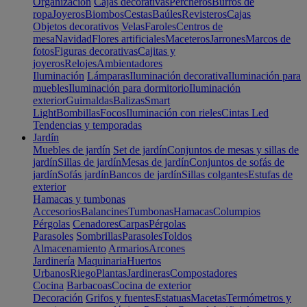
Organización
Cajas decorativas
Percheros
Burros de
ropa
Joyeros
Biombos
Cestas
Baúles
Revisteros
Cajas
Objetos decorativos
Velas
Faroles
Centros de
mesa
Navidad
Flores artificiales
Maceteros
Jarrones
Marcos de
fotos
Figuras decorativas
Cajitas y
joyeros
Relojes
Ambientadores
Iluminación
Lámparas
Iluminación decorativa
Iluminación para
muebles
Iluminación para dormitorio
Iluminación
exterior
Guirnaldas
Balizas
Smart
Light
Bombillas
Focos
Iluminación con rieles
Cintas Led
Tendencias y temporadas
Jardín
Muebles de jardín
Set de jardín
Conjuntos de mesas y sillas de
jardín
Sillas de jardín
Mesas de jardín
Conjuntos de sofás de
jardín
Sofás jardín
Bancos de jardín
Sillas colgantes
Estufas de
exterior
Hamacas y tumbonas
Accesorios
Balancines
Tumbonas
Hamacas
Columpios
Pérgolas
Cenadores
Carpas
Pérgolas
Parasoles
Sombrillas
Parasoles
Toldos
Almacenamiento
Armarios
Arcones
Jardinería
Maquinaria
Huertos
Urbanos
Riego
Plantas
Jardineras
Compostadores
Cocina
Barbacoas
Cocina de exterior
Decoración
Grifos y fuentes
Estatuas
Macetas
Termómetros y