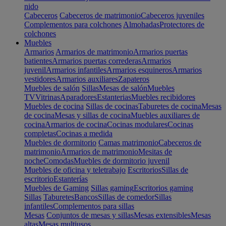
nido
Cabeceros
Cabeceros de matrimonio
Cabeceros juveniles
Complementos para colchones
Almohadas
Protectores de
colchones
Muebles
Armarios
Armarios de matrimonio
Armarios puertas
batientes
Armarios puertas correderas
Armarios
juvenil
Armarios infantiles
Armarios esquineros
Armarios
vestidores
Armarios auxiliares
Zapateros
Muebles de salón
Sillas
Mesas de salón
Muebles
TV
Vitrinas
Aparadores
Estanterias
Muebles recibidores
Muebles de cocina
Sillas de cocinas
Taburetes de cocina
Mesas
de cocina
Mesas y sillas de cocina
Muebles auxiliares de
cocina
Armarios de cocina
Cocinas modulares
Cocinas
completas
Cocinas a medida
Muebles de dormitorio
Camas matrimonio
Cabeceros de
matrimonio
Armarios de matrimonio
Mesitas de
noche
Comodas
Muebles de dormitorio juvenil
Muebles de oficina y teletrabajo
Escritorios
Sillas de
escritorio
Estanterías
Muebles de Gaming
Sillas gaming
Escritorios gaming
Sillas
Taburetes
Bancos
Sillas de comedor
Sillas
infantiles
Complementos para sillas
Mesas
Conjuntos de mesas y sillas
Mesas extensibles
Mesas
altas
Mesas multiusos