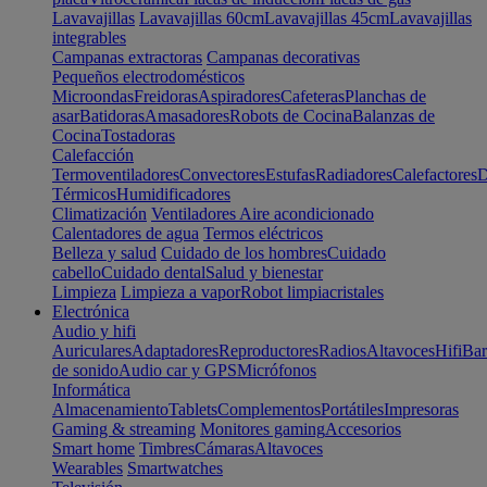
Lavavajillas
Lavavajillas 60cm
Lavavajillas 45cm
Lavavajillas
integrables
Campanas extractoras
Campanas decorativas
Pequeños electrodomésticos
Microondas
Freidoras
Aspiradores
Cafeteras
Planchas de
asar
Batidoras
Amasadores
Robots de Cocina
Balanzas de
Cocina
Tostadoras
Calefacción
Termoventiladores
Convectores
Estufas
Radiadores
Calefactores
D
Térmicos
Humidificadores
Climatización
Ventiladores
Aire acondicionado
Calentadores de agua
Termos eléctricos
Belleza y salud
Cuidado de los hombres
Cuidado
cabello
Cuidado dental
Salud y bienestar
Limpieza
Limpieza a vapor
Robot limpiacristales
Electrónica
Audio y hifi
Auriculares
Adaptadores
Reproductores
Radios
Altavoces
Hifi
Bar
de sonido
Audio car y GPS
Micrófonos
Informática
Almacenamiento
Tablets
Complementos
Portátiles
Impresoras
Gaming & streaming
Monitores gaming
Accesorios
Smart home
Timbres
Cámaras
Altavoces
Wearables
Smartwatches