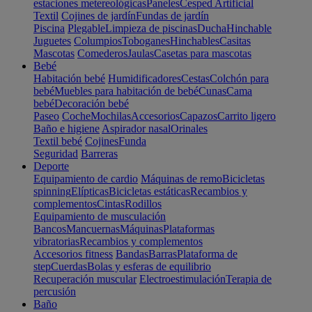
estaciones metereológicas
Paneles
Cesped Artificial
Textil
Cojines de jardín
Fundas de jardín
Piscina
Plegable
Limpieza de piscinas
Ducha
Hinchable
Juguetes
Columpios
Toboganes
Hinchables
Casitas
Mascotas
Comederos
Jaulas
Casetas para mascotas
Bebé
Habitación bebé
Humidificadores
Cestas
Colchón para
bebé
Muebles para habitación de bebé
Cunas
Cama
bebé
Decoración bebé
Paseo
Coche
Mochilas
Accesorios
Capazos
Carrito ligero
Baño e higiene
Aspirador nasal
Orinales
Textil bebé
Cojines
Funda
Seguridad
Barreras
Deporte
Equipamiento de cardio
Máquinas de remo
Bicicletas
spinning
Elípticas
Bicicletas estáticas
Recambios y
complementos
Cintas
Rodillos
Equipamiento de musculación
Bancos
Mancuernas
Máquinas
Plataformas
vibratorias
Recambios y complementos
Accesorios fitness
Bandas
Barras
Plataforma de
step
Cuerdas
Bolas y esferas de equilibrio
Recuperación muscular
Electroestimulación
Terapia de
percusión
Baño