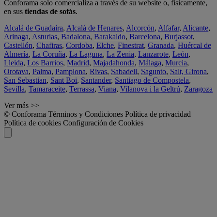
Conforama solo comercializa a través de su website o, físicamente,
en sus
tiendas de sofás
.
Alcalá de Guadaíra
,
Alcalá de Henares
,
Alcorcón
,
Alfafar
,
Alicante
,
Arinaga
,
Asturias
,
Badalona
,
Barakaldo
,
Barcelona
,
Burjassot
,
Castellón
,
Chafiras
,
Cordoba
,
Elche
,
Finestrat
,
Granada
,
Huércal de
Almería
,
La Coruña
,
La Laguna
,
La Zenia
,
Lanzarote
,
León
,
Lleida
,
Los Barrios
,
Madrid
,
Majadahonda
,
Málaga
,
Murcia
,
Orotava
,
Palma
,
Pamplona
,
Rivas
,
Sabadell
,
Sagunto
,
Salt, Girona
,
San Sebastian
,
Sant Boi
,
Santander
,
Santiago de Compostela
,
Sevilla
,
Tamaraceite
,
Terrassa
,
Viana
,
Vilanova i la Geltrú
,
Zaragoza
Ver más >>
© Conforama
Términos y Condiciones
Política de privacidad
Política de cookies
Configuración de Cookies