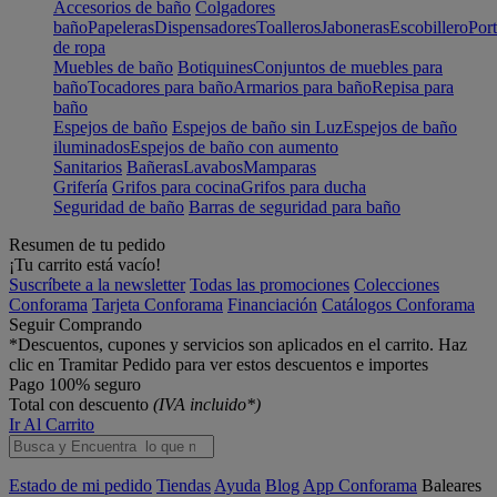
Accesorios de baño
Colgadores
baño
Papeleras
Dispensadores
Toalleros
Jaboneras
Escobillero
Port
de ropa
Muebles de baño
Botiquines
Conjuntos de muebles para
baño
Tocadores para baño
Armarios para baño
Repisa para
baño
Espejos de baño
Espejos de baño sin Luz
Espejos de baño
iluminados
Espejos de baño con aumento
Sanitarios
Bañeras
Lavabos
Mamparas
Grifería
Grifos para cocina
Grifos para ducha
Seguridad de baño
Barras de seguridad para baño
Resumen de tu pedido
¡Tu carrito está vacío!
Suscríbete a la newsletter
Todas las promociones
Colecciones
Conforama
Tarjeta Conforama
Financiación
Catálogos Conforama
Seguir Comprando
*Descuentos, cupones y servicios son aplicados en el carrito. Haz
clic en Tramitar Pedido para ver estos descuentos e importes
Pago 100% seguro
Total con descuento
(IVA incluido*)
Ir Al Carrito
Estado de mi pedido
Tiendas
Ayuda
Blog
App Conforama
Baleares