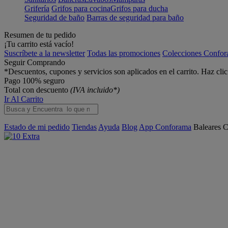
Grifería
Grifos para cocina
Grifos para ducha
Seguridad de baño
Barras de seguridad para baño
Resumen de tu pedido
¡Tu carrito está vacío!
Suscríbete a la newsletter
Todas las promociones
Colecciones Confo
Seguir Comprando
*Descuentos, cupones y servicios son aplicados en el carrito. Haz cli
Pago 100% seguro
Total con descuento
(IVA incluido*)
Ir Al Carrito
Estado de mi pedido
Tiendas
Ayuda
Blog
App Conforama
Baleares
C