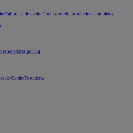
ina
Taburetes de cocina
Cocinas modulares
Cocinas completas
s
bles
Secadoras por Kg
as de Cocina
Tostadoras