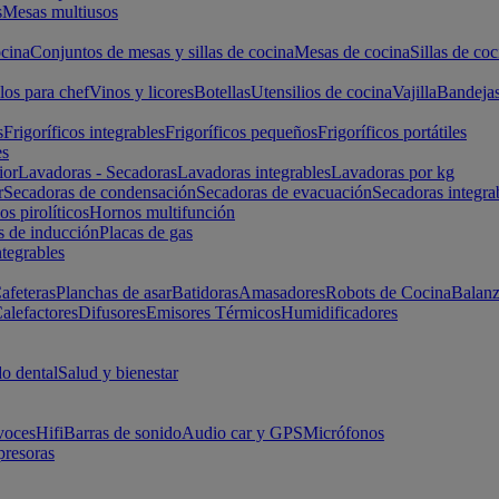
s
Mesas multiusos
cina
Conjuntos de mesas y sillas de cocina
Mesas de cocina
Sillas de coc
los para chef
Vinos y licores
Botellas
Utensilios de cocina
Vajilla
Bandeja
s
Frigoríficos integrables
Frigoríficos pequeños
Frigoríficos portátiles
es
ior
Lavadoras - Secadoras
Lavadoras integrables
Lavadoras por kg
r
Secadoras de condensación
Secadoras de evacuación
Secadoras integra
s pirolíticos
Hornos multifunción
s de inducción
Placas de gas
ntegrables
afeteras
Planchas de asar
Batidoras
Amasadores
Robots de Cocina
Balanz
alefactores
Difusores
Emisores Térmicos
Humidificadores
o dental
Salud y bienestar
voces
Hifi
Barras de sonido
Audio car y GPS
Micrófonos
presoras