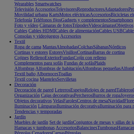
Wearables
Smartwatches
Televisión
Accesorios
Televisores
Reproductores
Adaptadores
Pr
Movilidad urbana
Karts
Motos eléctricas
Accesorios
Bicicletas el
Telefonía
Teléfonos fijos
Gadgets y complementos
Smartphones
Foto y vídeo
Cámaras de fotos
Trípodes
Videocámaras
Objetivos
Cables
Cables HDMI
Cables de alimentación
Cables USB
Cable
Consolas y videojuegos
Accesorios
Textil
Ropa de cama
Mantas
Almohadas
Colchas
Sábanas
Nórdicos
Cortinas y estores
Estores
Visillos
Cortinas
Barras de cortina
Cojines
Relleno
Exterior
Fundas
Cojín con relleno
Complementos para sofás
Fundas de sofás
Plaids
Alfombras
Alfombras de habitación
Alfombras pequeñas
Alfomb
Textil baño
Albornoces
Toallas
Textil cocina
Manteles
Servilletas
Decoración
Decoración de pared
Letreros
Espejos
Relojes de pared
Tableros
Organización
Cajas decorativas
Percheros
Burros de ropa
Joyero
Objetos decorativos
Velas
Faroles
Centros de mesa
Navidad
Flore
Iluminación
Lámparas
Iluminación decorativa
Iluminación para 
Tendencias y temporadas
Jardín
Muebles de jardín
Set de jardín
Conjuntos de mesas y sillas de j
Hamacas y tumbonas
Accesorios
Balancines
Tumbonas
Hamaca
Pérgolas
Cenadores
Carpas
Pérgolas