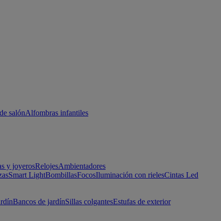
de salón
Alfombras infantiles
as y joyeros
Relojes
Ambientadores
zas
Smart Light
Bombillas
Focos
Iluminación con rieles
Cintas Led
ardín
Bancos de jardín
Sillas colgantes
Estufas de exterior