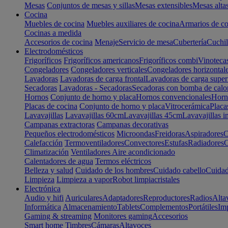
Mesas
Conjuntos de mesas y sillas
Mesas extensibles
Mesas alta
Cocina
Muebles de cocina
Muebles auxiliares de cocina
Armarios de co
Cocinas a medida
Accesorios de cocina
Menaje
Servicio de mesa
Cubertería
Cuchil
Electrodomésticos
Frigoríficos
Frigoríficos americanos
Frigoríficos combi
Vinoteca
Congeladores
Congeladores verticales
Congeladores horizontal
Lavadoras
Lavadoras de carga frontal
Lavadoras de carga super
Secadoras
Lavadoras - Secadoras
Secadoras con bomba de calo
Hornos
Conjunto de horno y placa
Hornos convencionales
Horno
Placas de cocina
Conjunto de horno y placa
Vitrocerámica
Placa
Lavavajillas
Lavavajillas 60cm
Lavavajillas 45cm
Lavavajillas i
Campanas extractoras
Campanas decorativas
Pequeños electrodomésticos
Microondas
Freidoras
Aspiradores
C
Calefacción
Termoventiladores
Convectores
Estufas
Radiadores
C
Climatización
Ventiladores
Aire acondicionado
Calentadores de agua
Termos eléctricos
Belleza y salud
Cuidado de los hombres
Cuidado cabello
Cuidad
Limpieza
Limpieza a vapor
Robot limpiacristales
Electrónica
Audio y hifi
Auriculares
Adaptadores
Reproductores
Radios
Alta
Informática
Almacenamiento
Tablets
Complementos
Portátiles
Im
Gaming & streaming
Monitores gaming
Accesorios
Smart home
Timbres
Cámaras
Altavoces