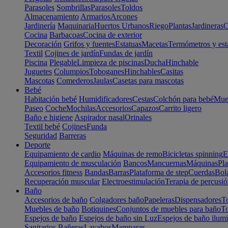
Parasoles
Sombrillas
Parasoles
Toldos
Almacenamiento
Armarios
Arcones
Jardinería
Maquinaria
Huertos Urbanos
Riego
Plantas
Jardineras
C
Cocina
Barbacoas
Cocina de exterior
Decoración
Grifos y fuentes
Estatuas
Macetas
Termómetros y est
Textil
Cojines de jardín
Fundas de jardín
Piscina
Plegable
Limpieza de piscinas
Ducha
Hinchable
Juguetes
Columpios
Toboganes
Hinchables
Casitas
Mascotas
Comederos
Jaulas
Casetas para mascotas
Bebé
Habitación bebé
Humidificadores
Cestas
Colchón para bebé
Mueb
Paseo
Coche
Mochilas
Accesorios
Capazos
Carrito ligero
Baño e higiene
Aspirador nasal
Orinales
Textil bebé
Cojines
Funda
Seguridad
Barreras
Deporte
Equipamiento de cardio
Máquinas de remo
Bicicletas spinning
E
Equipamiento de musculación
Bancos
Mancuernas
Máquinas
Pla
Accesorios fitness
Bandas
Barras
Plataforma de step
Cuerdas
Bola
Recuperación muscular
Electroestimulación
Terapia de percusi
Baño
Accesorios de baño
Colgadores baño
Papeleras
Dispensadores
To
Muebles de baño
Botiquines
Conjuntos de muebles para baño
To
Espejos de baño
Espejos de baño sin Luz
Espejos de baño ilum
Sanitarios
Bañeras
Lavabos
Mamparas