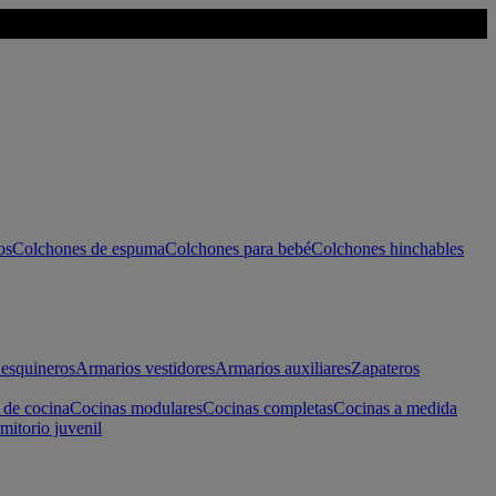
os
Colchones de espuma
Colchones para bebé
Colchones hinchables
esquineros
Armarios vestidores
Armarios auxiliares
Zapateros
 de cocina
Cocinas modulares
Cocinas completas
Cocinas a medida
mitorio juvenil