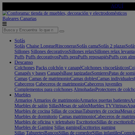
🔵Cambia tu electro con
-10% EXTRA
de descuento ☑️
AQUÍ
Baleares
Canarias
Sofás
Sofás
Chaise Longue
Rinconeras
Sofás cama
Sofás 2 plazas
Sofá
Sillones
Sillones decorativos
Sillones relax
Sillones relax levant
Puffs
Puffs decorativos
Puffs pera
Puffs reposapiés
Puffs con al
Descanso
Colchones
Packs colchón y canapé
Colchones viscoelásticos
Col
Canapés y bases
Canapés
Base tapizadas
Somieres
Patas de somi
Camas
Camas de matrimonio
Camas dobles
Camas individuales
Cabeceros
Cabeceros de matrimonio
Cabeceros juveniles
Complementos para colchones
Almohadas
Protectores de colch
Muebles
Armarios
Armarios de matrimonio
Armarios puertas batientes
Ar
Muebles de salón
Sillas
Mesas de salón
Muebles TV
Vitrinas
Apa
Muebles de cocina
Sillas de cocinas
Taburetes de cocina
Mesas d
Muebles de dormitorio
Camas matrimonio
Cabeceros de matrim
Muebles de oficina y teletrabajo
Escritorios
Sillas de escritorio
Es
Muebles de Gaming
Sillas gaming
Escritorios gaming
Sillas
Taburetes
Bancos
Sillas de comedor
Sillas infantiles
Complem