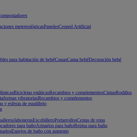
ompostadores
aciones metereológicas
Paneles
Cesped Artificial
les para habitación de bebé
Cunas
Cama bebé
Decoración bebé
lípticas
Bicicletas estáticas
Recambios y complementos
Cintas
Rodillos
taformas vibratorias
Recambios y complementos
s y esferas de equilibrio
ón
alleros
Jaboneras
Escobillero
Portarrollos
Cestas de ropa
cadores para baño
Armarios para baño
Repisa para baño
inados
Espejos de baño con aumento