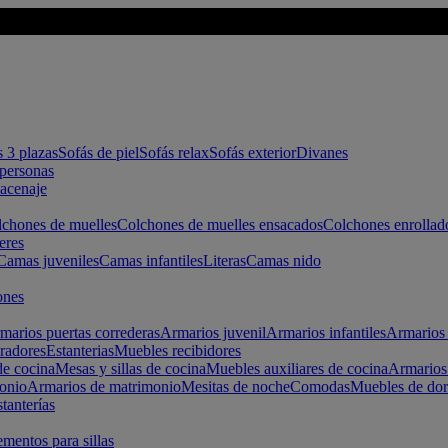
s 3 plazas
Sofás de piel
Sofás relax
Sofás exterior
Divanes
apersonas
macenaje
chones de muelles
Colchones de muelles ensacados
Colchones enrollad
eres
Camas juveniles
Camas infantiles
Literas
Camas nido
ones
marios puertas correderas
Armarios juvenil
Armarios infantiles
Armarios 
radores
Estanterias
Muebles recibidores
e cocina
Mesas y sillas de cocina
Muebles auxiliares de cocina
Armarios
onio
Armarios de matrimonio
Mesitas de noche
Comodas
Muebles de dor
tanterías
entos para sillas