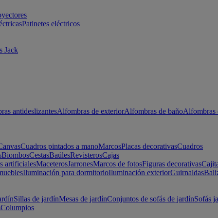
oyectores
éctricas
Patinetes eléctricos
s Jack
ras antideslizantes
Alfombras de exterior
Alfombras de baño
Alfombras 
Canvas
Cuadros pintados a mano
Marcos
Placas decorativas
Cuadros
s
Biombos
Cestas
Baúles
Revisteros
Cajas
s artificiales
Maceteros
Jarrones
Marcos de fotos
Figuras decorativas
Cajit
muebles
Iluminación para dormitorio
Iluminación exterior
Guirnaldas
Bali
ardín
Sillas de jardín
Mesas de jardín
Conjuntos de sofás de jardín
Sofás j
s
Columpios