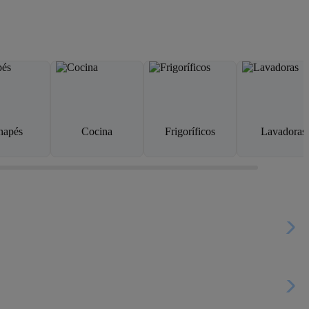
napés
Cocina
Frigoríficos
Lavadoras