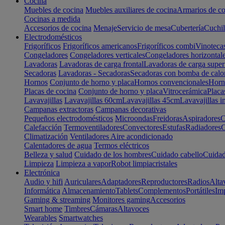
Cocina
Muebles de cocina
Muebles auxiliares de cocina
Armarios de co
Cocinas a medida
Accesorios de cocina
Menaje
Servicio de mesa
Cubertería
Cuchil
Electrodomésticos
Frigoríficos
Frigoríficos americanos
Frigoríficos combi
Vinoteca
Congeladores
Congeladores verticales
Congeladores horizontal
Lavadoras
Lavadoras de carga frontal
Lavadoras de carga super
Secadoras
Lavadoras - Secadoras
Secadoras con bomba de calo
Hornos
Conjunto de horno y placa
Hornos convencionales
Horno
Placas de cocina
Conjunto de horno y placa
Vitrocerámica
Placa
Lavavajillas
Lavavajillas 60cm
Lavavajillas 45cm
Lavavajillas i
Campanas extractoras
Campanas decorativas
Pequeños electrodomésticos
Microondas
Freidoras
Aspiradores
C
Calefacción
Termoventiladores
Convectores
Estufas
Radiadores
C
Climatización
Ventiladores
Aire acondicionado
Calentadores de agua
Termos eléctricos
Belleza y salud
Cuidado de los hombres
Cuidado cabello
Cuidad
Limpieza
Limpieza a vapor
Robot limpiacristales
Electrónica
Audio y hifi
Auriculares
Adaptadores
Reproductores
Radios
Alta
Informática
Almacenamiento
Tablets
Complementos
Portátiles
Im
Gaming & streaming
Monitores gaming
Accesorios
Smart home
Timbres
Cámaras
Altavoces
Wearables
Smartwatches