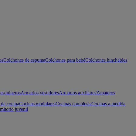
os
Colchones de espuma
Colchones para bebé
Colchones hinchables
esquineros
Armarios vestidores
Armarios auxiliares
Zapateros
 de cocina
Cocinas modulares
Cocinas completas
Cocinas a medida
mitorio juvenil