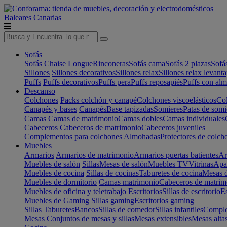
Baleares
Canarias
Sofás
Sofás
Chaise Longue
Rinconeras
Sofás cama
Sofás 2 plazas
Sofá
Sillones
Sillones decorativos
Sillones relax
Sillones relax levant
Puffs
Puffs decorativos
Puffs pera
Puffs reposapiés
Puffs con al
Descanso
Colchones
Packs colchón y canapé
Colchones viscoelásticos
Col
Canapés y bases
Canapés
Base tapizadas
Somieres
Patas de somi
Camas
Camas de matrimonio
Camas dobles
Camas individuales
Cabeceros
Cabeceros de matrimonio
Cabeceros juveniles
Complementos para colchones
Almohadas
Protectores de colch
Muebles
Armarios
Armarios de matrimonio
Armarios puertas batientes
Ar
Muebles de salón
Sillas
Mesas de salón
Muebles TV
Vitrinas
Apa
Muebles de cocina
Sillas de cocinas
Taburetes de cocina
Mesas d
Muebles de dormitorio
Camas matrimonio
Cabeceros de matrim
Muebles de oficina y teletrabajo
Escritorios
Sillas de escritorio
Es
Muebles de Gaming
Sillas gaming
Escritorios gaming
Sillas
Taburetes
Bancos
Sillas de comedor
Sillas infantiles
Complem
Mesas
Conjuntos de mesas y sillas
Mesas extensibles
Mesas alta