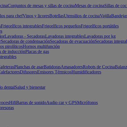
cina
Conjuntos de mesas y sillas de cocina
Mesas de cocina
Sillas de coc
los para chef
Vinos y licores
Botellas
Utensilios de cocina
Vajilla
Bandeja
s
Frigoríficos integrables
Frigoríficos pequeños
Frigoríficos portátiles
es
ior
Lavadoras - Secadoras
Lavadoras integrables
Lavadoras por kg
r
Secadoras de condensación
Secadoras de evacuación
Secadoras integra
s pirolíticos
Hornos multifunción
s de inducción
Placas de gas
ntegrables
afeteras
Planchas de asar
Batidoras
Amasadores
Robots de Cocina
Balanz
alefactores
Difusores
Emisores Térmicos
Humidificadores
o dental
Salud y bienestar
voces
Hifi
Barras de sonido
Audio car y GPS
Micrófonos
presoras