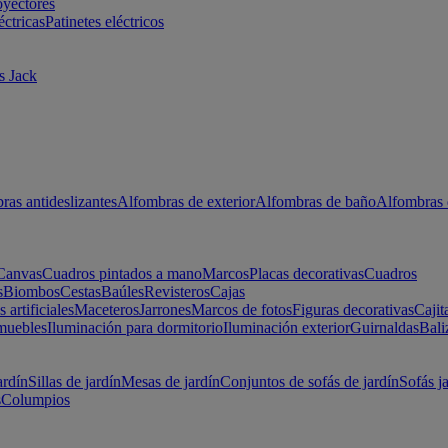
oyectores
éctricas
Patinetes eléctricos
s Jack
ras antideslizantes
Alfombras de exterior
Alfombras de baño
Alfombras 
Canvas
Cuadros pintados a mano
Marcos
Placas decorativas
Cuadros
s
Biombos
Cestas
Baúles
Revisteros
Cajas
s artificiales
Maceteros
Jarrones
Marcos de fotos
Figuras decorativas
Cajit
muebles
Iluminación para dormitorio
Iluminación exterior
Guirnaldas
Bali
ardín
Sillas de jardín
Mesas de jardín
Conjuntos de sofás de jardín
Sofás j
s
Columpios