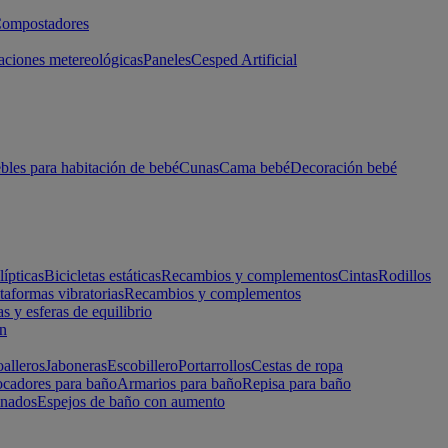
ompostadores
aciones metereológicas
Paneles
Cesped Artificial
les para habitación de bebé
Cunas
Cama bebé
Decoración bebé
lípticas
Bicicletas estáticas
Recambios y complementos
Cintas
Rodillos
taformas vibratorias
Recambios y complementos
s y esferas de equilibrio
ón
alleros
Jaboneras
Escobillero
Portarrollos
Cestas de ropa
cadores para baño
Armarios para baño
Repisa para baño
inados
Espejos de baño con aumento