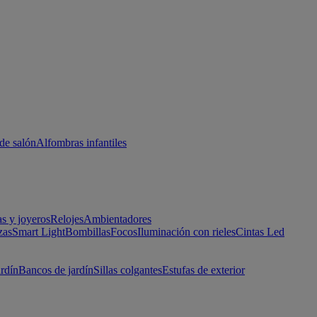
de salón
Alfombras infantiles
as y joyeros
Relojes
Ambientadores
zas
Smart Light
Bombillas
Focos
Iluminación con rieles
Cintas Led
ardín
Bancos de jardín
Sillas colgantes
Estufas de exterior