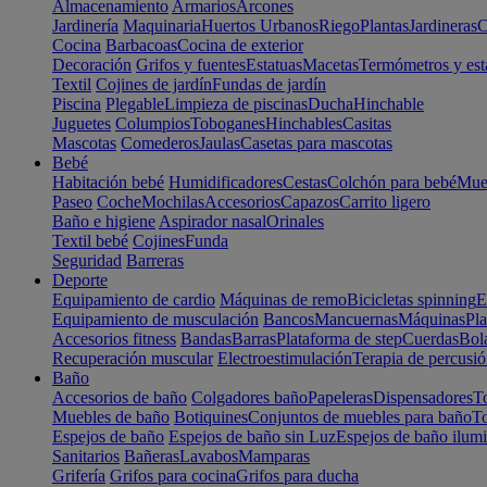
Almacenamiento
Armarios
Arcones
Jardinería
Maquinaria
Huertos Urbanos
Riego
Plantas
Jardineras
C
Cocina
Barbacoas
Cocina de exterior
Decoración
Grifos y fuentes
Estatuas
Macetas
Termómetros y est
Textil
Cojines de jardín
Fundas de jardín
Piscina
Plegable
Limpieza de piscinas
Ducha
Hinchable
Juguetes
Columpios
Toboganes
Hinchables
Casitas
Mascotas
Comederos
Jaulas
Casetas para mascotas
Bebé
Habitación bebé
Humidificadores
Cestas
Colchón para bebé
Mueb
Paseo
Coche
Mochilas
Accesorios
Capazos
Carrito ligero
Baño e higiene
Aspirador nasal
Orinales
Textil bebé
Cojines
Funda
Seguridad
Barreras
Deporte
Equipamiento de cardio
Máquinas de remo
Bicicletas spinning
E
Equipamiento de musculación
Bancos
Mancuernas
Máquinas
Pla
Accesorios fitness
Bandas
Barras
Plataforma de step
Cuerdas
Bola
Recuperación muscular
Electroestimulación
Terapia de percusi
Baño
Accesorios de baño
Colgadores baño
Papeleras
Dispensadores
To
Muebles de baño
Botiquines
Conjuntos de muebles para baño
To
Espejos de baño
Espejos de baño sin Luz
Espejos de baño ilum
Sanitarios
Bañeras
Lavabos
Mamparas
Grifería
Grifos para cocina
Grifos para ducha