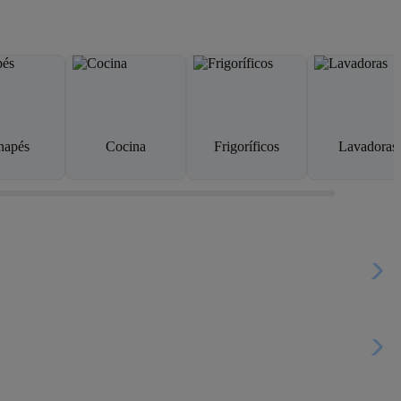
napés
Cocina
Frigoríficos
Lavadoras