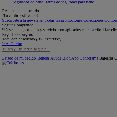
Seguridad de baño
Barras de seguridad para baño
Resumen de tu pedido
¡Tu carrito está vacío!
Suscríbete a la newsletter
Todas las promociones
Colecciones Confo
Seguir Comprando
*Descuentos, cupones y servicios son aplicados en el carrito. Haz cli
Pago 100% seguro
Total con descuento
(IVA incluido*)
Ir Al Carrito
Estado de mi pedido
Tiendas
Ayuda
Blog
App Conforama
Baleares
C