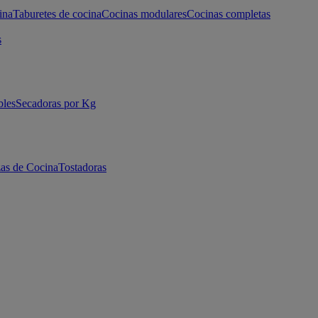
ina
Taburetes de cocina
Cocinas modulares
Cocinas completas
s
bles
Secadoras por Kg
as de Cocina
Tostadoras