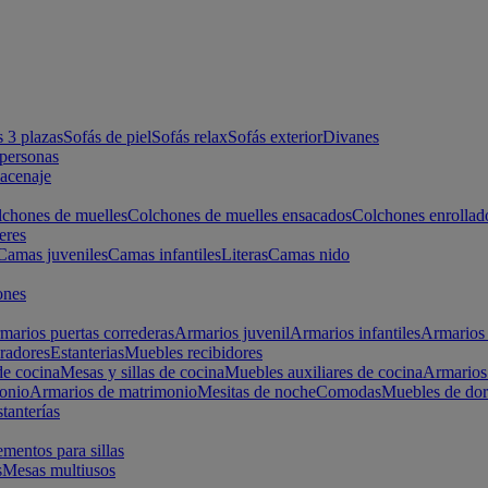
s 3 plazas
Sofás de piel
Sofás relax
Sofás exterior
Divanes
apersonas
macenaje
chones de muelles
Colchones de muelles ensacados
Colchones enrollad
eres
Camas juveniles
Camas infantiles
Literas
Camas nido
ones
marios puertas correderas
Armarios juvenil
Armarios infantiles
Armarios 
radores
Estanterias
Muebles recibidores
e cocina
Mesas y sillas de cocina
Muebles auxiliares de cocina
Armarios
onio
Armarios de matrimonio
Mesitas de noche
Comodas
Muebles de dor
tanterías
entos para sillas
s
Mesas multiusos