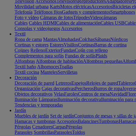
Televisión
Accesorios
Televisores
Reproductores
Adaptadores
Pr
Movilidad urbana
Karts
Motos eléctricas
Accesorios
Bicicletas el
Telefonía
Teléfonos fijos
Gadgets y complementos
Smartphones
Foto y vídeo
Cámaras de fotos
Trípodes
Videocámaras
Cables
Cables HDMI
Cables de alimentación
Cables USB
Cable
Consolas y videojuegos
Accesorios
Textil
Ropa de cama
Mantas
Almohadas
Colchas
Sábanas
Nórdicos
Cortinas y estores
Estores
Visillos
Cortinas
Barras de cortina
Cojines
Relleno
Exterior
Fundas
Cojín con relleno
Complementos para sofás
Fundas de sofás
Plaids
Alfombras
Alfombras de habitación
Alfombras pequeñas
Alfomb
Textil baño
Albornoces
Toallas
Textil cocina
Manteles
Servilletas
Decoración
Decoración de pared
Letreros
Espejos
Relojes de pared
Tableros
Organización
Cajas decorativas
Percheros
Burros de ropa
Joyero
Objetos decorativos
Velas
Faroles
Centros de mesa
Navidad
Flore
Iluminación
Lámparas
Iluminación decorativa
Iluminación para 
Tendencias y temporadas
Jardín
Muebles de jardín
Set de jardín
Conjuntos de mesas y sillas de j
Hamacas y tumbonas
Accesorios
Balancines
Tumbonas
Hamaca
Pérgolas
Cenadores
Carpas
Pérgolas
Parasoles
Sombrillas
Parasoles
Toldos