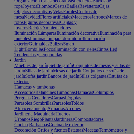
Organización
Cajas decorativas
Percheros
Burros de
ropa
Joyeros
Biombos
Cestas
Baúles
Revisteros
Cajas
Objetos decorativos
Velas
Faroles
Centros de
mesa
Navidad
Flores artificiales
Maceteros
Jarrones
Marcos de
fotos
Figuras decorativas
Cajitas y
joyeros
Relojes
Ambientadores
Iluminación
Lámparas
Iluminación decorativa
Iluminación para
muebles
Iluminación para dormitorio
Iluminación
exterior
Guirnaldas
Balizas
Smart
Light
Bombillas
Focos
Iluminación con rieles
Cintas Led
Tendencias y temporadas
Jardín
Muebles de jardín
Set de jardín
Conjuntos de mesas y sillas de
jardín
Sillas de jardín
Mesas de jardín
Conjuntos de sofás de
jardín
Sofás jardín
Bancos de jardín
Sillas colgantes
Estufas de
exterior
Hamacas y tumbonas
Accesorios
Balancines
Tumbonas
Hamacas
Columpios
Pérgolas
Cenadores
Carpas
Pérgolas
Parasoles
Sombrillas
Parasoles
Toldos
Almacenamiento
Armarios
Arcones
Jardinería
Maquinaria
Huertos
Urbanos
Riego
Plantas
Jardineras
Compostadores
Cocina
Barbacoas
Cocina de exterior
Decoración
Grifos y fuentes
Estatuas
Macetas
Termómetros y