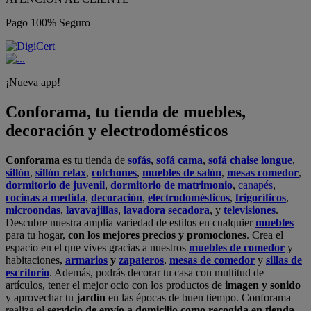
Pago 100% Seguro
¡Nueva app!
Conforama, tu tienda de muebles,
decoración y electrodomésticos
Conforama
es tu tienda de
sofás
,
sofá cama
,
sofá chaise longue
,
sillón
,
sillón relax
,
colchones
,
muebles de salón
,
mesas comedor
,
dormitorio de juvenil
,
dormitorio de matrimonio
,
canapés
,
cocinas a medida
,
decoración
,
electrodomésticos
,
frigoríficos
,
microondas
,
lavavajillas
,
lavadora secadora
, y
televisiones
.
Descubre nuestra amplia variedad de estilos en cualquier
muebles
para tu hogar,
con los mejores precios y promociones
. Crea el
espacio en el que vives gracias a nuestros
muebles de comedor
y
habitaciones,
armarios
y
zapateros
,
mesas de comedor
y
sillas de
escritorio
. Además, podrás decorar tu casa con multitud de
artículos, tener el mejor ocio con los productos de
imagen y sonido
y aprovechar tu
jardín
en las épocas de buen tiempo. Conforama
realiza el
servicio de envío a domicilio como recogida en tienda.