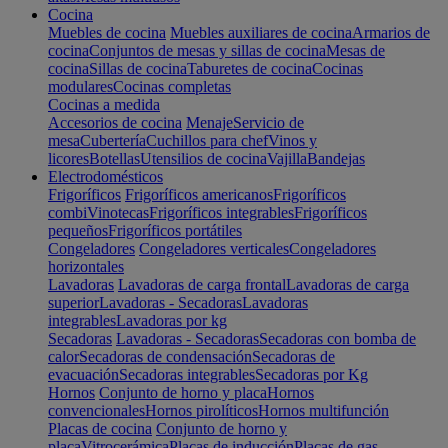
Cocina
Muebles de cocina
Muebles auxiliares de cocina
Armarios de
cocina
Conjuntos de mesas y sillas de cocina
Mesas de
cocina
Sillas de cocina
Taburetes de cocina
Cocinas
modulares
Cocinas completas
Cocinas a medida
Accesorios de cocina
Menaje
Servicio de
mesa
Cubertería
Cuchillos para chef
Vinos y
licores
Botellas
Utensilios de cocina
Vajilla
Bandejas
Electrodomésticos
Frigoríficos
Frigoríficos americanos
Frigoríficos
combi
Vinotecas
Frigoríficos integrables
Frigoríficos
pequeños
Frigoríficos portátiles
Congeladores
Congeladores verticales
Congeladores
horizontales
Lavadoras
Lavadoras de carga frontal
Lavadoras de carga
superior
Lavadoras - Secadoras
Lavadoras
integrables
Lavadoras por kg
Secadoras
Lavadoras - Secadoras
Secadoras con bomba de
calor
Secadoras de condensación
Secadoras de
evacuación
Secadoras integrables
Secadoras por Kg
Hornos
Conjunto de horno y placa
Hornos
convencionales
Hornos pirolíticos
Hornos multifunción
Placas de cocina
Conjunto de horno y
placa
Vitrocerámica
Placas de inducción
Placas de gas