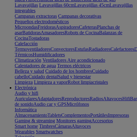
Lavavajillas
Lavavajillas 60cm
Lavavajillas 45cm
Lavavajillas
integrables
Campanas extractoras
Campanas decorativas
Pequeños electrodomésticos
Microondas
Freidoras
Aspiradores
Cafeteras
Planchas de
asar
Batidoras
Amasadores
Robots de Cocina
Balanzas de
Cocina
Tostadoras
Calefacción
Termoventiladores
Convectores
Estufas
Radiadores
Calefactores
D
Térmicos
Humidificadores
Climatización
Ventiladores
Aire acondicionado
Calentadores de agua
Termos eléctricos
Belleza y salud
Cuidado de los hombres
Cuidado
cabello
Cuidado dental
Salud y bienestar
Limpieza
Limpieza a vapor
Robot limpiacristales
Electrónica
Audio y hifi
Auriculares
Adaptadores
Reproductores
Radios
Altavoces
Hifi
Bar
de sonido
Audio car y GPS
Micrófonos
Informática
Almacenamiento
Tablets
Complementos
Portátiles
Impresoras
Gaming & streaming
Monitores gaming
Accesorios
Smart home
Timbres
Cámaras
Altavoces
Wearables
Smartwatches