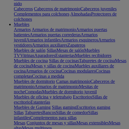
nido
Cabeceros
Cabeceros de matrimonio
Cabeceros juveniles
Complementos para colchones
Almohadas
Protectores de
colchones
Muebles
Armarios
Armarios de matrimonio
Armarios puertas
batientes
Armarios puertas correderas
Armarios
juvenil
Armarios infantiles
Armarios esquineros
Armarios
vestidores
Armarios auxiliares
Zapateros
Muebles de salón
Sillas
Mesas de salón
Muebles
TV
Vitrinas
Aparadores
Estanterias
Muebles recibidores
Muebles de cocina
Sillas de cocinas
Taburetes de cocina
Mesas
de cocina
Mesas y sillas de cocina
Muebles auxiliares de
cocina
Armarios de cocina
Cocinas modulares
Cocinas
completas
Cocinas a medida
Muebles de dormitorio
Camas matrimonio
Cabeceros de
matrimonio
Armarios de matrimonio
Mesitas de
noche
Comodas
Muebles de dormitorio juvenil
Muebles de oficina y teletrabajo
Escritorios
Sillas de
escritorio
Estanterías
Muebles de Gaming
Sillas gaming
Escritorios gaming
Sillas
Taburetes
Bancos
Sillas de comedor
Sillas
infantiles
Complementos para sillas
Mesas
Conjuntos de mesas y sillas
Mesas extensibles
Mesas
altas
Mesas multiusos