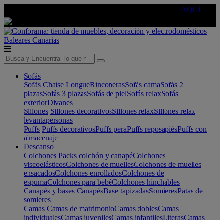
🔵Cambia tu electro con
-10% EXTRA
de descuento ☑️
AQUÍ
Baleares
Canarias
Sofás
Sofás
Chaise Longue
Rinconeras
Sofás cama
Sofás 2
plazas
Sofás 3 plazas
Sofás de piel
Sofás relax
Sofás
exterior
Divanes
Sillones
Sillones decorativos
Sillones relax
Sillones relax
levantapersonas
Puffs
Puffs decorativos
Puffs pera
Puffs reposapiés
Puffs con
almacenaje
Descanso
Colchones
Packs colchón y canapé
Colchones
viscoelásticos
Colchones de muelles
Colchones de muelles
ensacados
Colchones enrollados
Colchones de
espuma
Colchones para bebé
Colchones hinchables
Canapés y bases
Canapés
Base tapizadas
Somieres
Patas de
somieres
Camas
Camas de matrimonio
Camas dobles
Camas
individuales
Camas juveniles
Camas infantiles
Literas
Camas