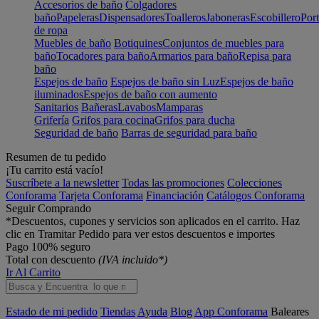
Accesorios de baño
Colgadores
baño
Papeleras
Dispensadores
Toalleros
Jaboneras
Escobillero
Port
de ropa
Muebles de baño
Botiquines
Conjuntos de muebles para
baño
Tocadores para baño
Armarios para baño
Repisa para
baño
Espejos de baño
Espejos de baño sin Luz
Espejos de baño
iluminados
Espejos de baño con aumento
Sanitarios
Bañeras
Lavabos
Mamparas
Grifería
Grifos para cocina
Grifos para ducha
Seguridad de baño
Barras de seguridad para baño
Resumen de tu pedido
¡Tu carrito está vacío!
Suscríbete a la newsletter
Todas las promociones
Colecciones
Conforama
Tarjeta Conforama
Financiación
Catálogos Conforama
Seguir Comprando
*Descuentos, cupones y servicios son aplicados en el carrito. Haz
clic en Tramitar Pedido para ver estos descuentos e importes
Pago 100% seguro
Total con descuento
(IVA incluido*)
Ir Al Carrito
Estado de mi pedido
Tiendas
Ayuda
Blog
App Conforama
Baleares