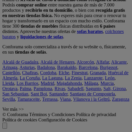
Podrás
comprar online
entre nuestra gama de más de 7.000
productos y
recibirlo en tu domicilio
, o bien con
recogida gratis
en nuestras tiendas física.
No esperes más para crear o renovar tu
hogar y transformarlo en un espacio con mucho estilo. Conforama
tiene 300
tiendas de muebles
físicas distribuidas en
6 países
distintos. Aproveche nuestras ofertas de
sofas baratos
,
colchones
baratos
y
liquidaciones de sofas
.
Conforama solo comercializa a través de su website o, físicamente,
en sus
tiendas de sofás
.
Alcalá de Guadaíra
,
Alcalá de Henares
,
Alcorcón
,
Alfafar
,
Alicante
,
Arinaga
,
Asturias
,
Badalona
,
Barakaldo
,
Barcelona
,
Burjassot
,
Castellón
,
Chafiras
,
Cordoba
,
Elche
,
Finestrat
,
Granada
,
Huércal de
Almería
,
La Coruña
,
La Laguna
,
La Zenia
,
Lanzarote
,
León
,
Lleida
,
Los Barrios
,
Madrid
,
Majadahonda
,
Málaga
,
Murcia
,
Orotava
,
Palma
,
Pamplona
,
Rivas
,
Sabadell
,
Sagunto
,
Salt, Girona
,
San Sebastian
,
Sant Boi
,
Santander
,
Santiago de Compostela
,
Sevilla
,
Tamaraceite
,
Terrassa
,
Viana
,
Vilanova i la Geltrú
,
Zaragoza
Ver más >>
© Conforama
Términos y Condiciones
Política de privacidad
Política de cookies
Configuración de Cookies