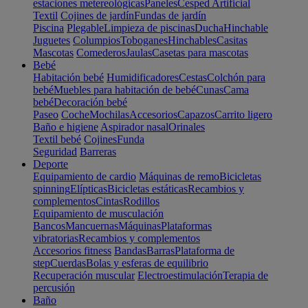
estaciones metereológicas
Paneles
Cesped Artificial
Textil
Cojines de jardín
Fundas de jardín
Piscina
Plegable
Limpieza de piscinas
Ducha
Hinchable
Juguetes
Columpios
Toboganes
Hinchables
Casitas
Mascotas
Comederos
Jaulas
Casetas para mascotas
Bebé
Habitación bebé
Humidificadores
Cestas
Colchón para
bebé
Muebles para habitación de bebé
Cunas
Cama
bebé
Decoración bebé
Paseo
Coche
Mochilas
Accesorios
Capazos
Carrito ligero
Baño e higiene
Aspirador nasal
Orinales
Textil bebé
Cojines
Funda
Seguridad
Barreras
Deporte
Equipamiento de cardio
Máquinas de remo
Bicicletas
spinning
Elípticas
Bicicletas estáticas
Recambios y
complementos
Cintas
Rodillos
Equipamiento de musculación
Bancos
Mancuernas
Máquinas
Plataformas
vibratorias
Recambios y complementos
Accesorios fitness
Bandas
Barras
Plataforma de
step
Cuerdas
Bolas y esferas de equilibrio
Recuperación muscular
Electroestimulación
Terapia de
percusión
Baño