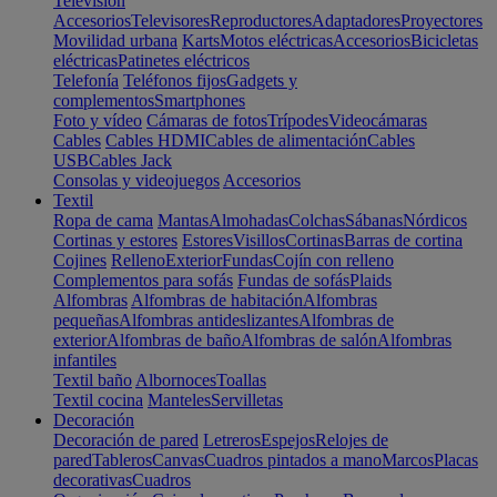
Televisión
Accesorios
Televisores
Reproductores
Adaptadores
Proyectores
Movilidad urbana
Karts
Motos eléctricas
Accesorios
Bicicletas
eléctricas
Patinetes eléctricos
Telefonía
Teléfonos fijos
Gadgets y
complementos
Smartphones
Foto y vídeo
Cámaras de fotos
Trípodes
Videocámaras
Cables
Cables HDMI
Cables de alimentación
Cables
USB
Cables Jack
Consolas y videojuegos
Accesorios
Textil
Ropa de cama
Mantas
Almohadas
Colchas
Sábanas
Nórdicos
Cortinas y estores
Estores
Visillos
Cortinas
Barras de cortina
Cojines
Relleno
Exterior
Fundas
Cojín con relleno
Complementos para sofás
Fundas de sofás
Plaids
Alfombras
Alfombras de habitación
Alfombras
pequeñas
Alfombras antideslizantes
Alfombras de
exterior
Alfombras de baño
Alfombras de salón
Alfombras
infantiles
Textil baño
Albornoces
Toallas
Textil cocina
Manteles
Servilletas
Decoración
Decoración de pared
Letreros
Espejos
Relojes de
pared
Tableros
Canvas
Cuadros pintados a mano
Marcos
Placas
decorativas
Cuadros