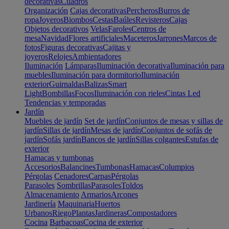
decorativas
Cuadros
Organización
Cajas decorativas
Percheros
Burros de
ropa
Joyeros
Biombos
Cestas
Baúles
Revisteros
Cajas
Objetos decorativos
Velas
Faroles
Centros de
mesa
Navidad
Flores artificiales
Maceteros
Jarrones
Marcos de
fotos
Figuras decorativas
Cajitas y
joyeros
Relojes
Ambientadores
Iluminación
Lámparas
Iluminación decorativa
Iluminación para
muebles
Iluminación para dormitorio
Iluminación
exterior
Guirnaldas
Balizas
Smart
Light
Bombillas
Focos
Iluminación con rieles
Cintas Led
Tendencias y temporadas
Jardín
Muebles de jardín
Set de jardín
Conjuntos de mesas y sillas de
jardín
Sillas de jardín
Mesas de jardín
Conjuntos de sofás de
jardín
Sofás jardín
Bancos de jardín
Sillas colgantes
Estufas de
exterior
Hamacas y tumbonas
Accesorios
Balancines
Tumbonas
Hamacas
Columpios
Pérgolas
Cenadores
Carpas
Pérgolas
Parasoles
Sombrillas
Parasoles
Toldos
Almacenamiento
Armarios
Arcones
Jardinería
Maquinaria
Huertos
Urbanos
Riego
Plantas
Jardineras
Compostadores
Cocina
Barbacoas
Cocina de exterior