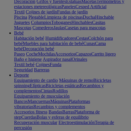
Decoración
Grifos y fuentes
Estatuas
Macetas
Termómetros y
estaciones metereológicas
Paneles
Cesped Artificial
Textil
Cojines de jardín
Fundas de jardín
Piscina
Plegable
Limpieza de piscinas
Ducha
Hinchable
Juguetes
Columpios
Toboganes
Hinchables
Casitas
Mascotas
Comederos
Jaulas
Casetas para mascotas
Bebé
Habitación bebé
Humidificadores
Cestas
Colchón para
bebé
Muebles para habitación de bebé
Cunas
Cama
bebé
Decoración bebé
Paseo
Coche
Mochilas
Accesorios
Capazos
Carrito ligero
Baño e higiene
Aspirador nasal
Orinales
Textil bebé
Cojines
Funda
Seguridad
Barreras
Deporte
Equipamiento de cardio
Máquinas de remo
Bicicletas
spinning
Elípticas
Bicicletas estáticas
Recambios y
complementos
Cintas
Rodillos
Equipamiento de musculación
Bancos
Mancuernas
Máquinas
Plataformas
vibratorias
Recambios y complementos
Accesorios fitness
Bandas
Barras
Plataforma de
step
Cuerdas
Bolas y esferas de equilibrio
Recuperación muscular
Electroestimulación
Terapia de
percusión