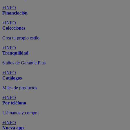
+INFO
Financiación
+INFO
Colecciones
Crea tu propio estilo
+INFO
Tranquilidad
6 años de Garantía Plus
+INFO
Catálogos
Miles de productos
+INFO
Por teléfono
Llámanos y compra
+INFO
Nueva app