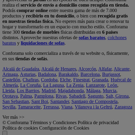
realiza el
servicio de envío a domicilio como recogida en tienda.
Podrás
comprar online
entre nuestra gama de más de 7.000
productos y
recibirlo en tu domicilio
, o bien con
recogida gratis
en nuestras tiendas física.
No esperes más para crear o renovar tu
hogar y transformarlo en un espacio con mucho estilo. Conforama
tiene 300
tiendas de muebles
físicas distribuidas en
6 países
distintos. Aproveche nuestras ofertas de
sofas baratos
,
colchones
baratos
y
liquidaciones de sofas
.
Conforama solo comercializa a través de su website o, físicamente,
en sus
tiendas de sofás
.
Alcalá de Guadaíra
,
Alcalá de Henares
,
Alcorcón
,
Alfafar
,
Alicante
,
Arinaga
,
Asturias
,
Badalona
,
Barakaldo
,
Barcelona
,
Burjassot
,
Castellón
,
Chafiras
,
Cordoba
,
Elche
,
Finestrat
,
Granada
,
Huércal de
Almería
,
La Coruña
,
La Laguna
,
La Zenia
,
Lanzarote
,
León
,
Lleida
,
Los Barrios
,
Madrid
,
Majadahonda
,
Málaga
,
Murcia
,
Orotava
,
Palma
,
Pamplona
,
Rivas
,
Sabadell
,
Sagunto
,
Salt, Girona
,
San Sebastian
,
Sant Boi
,
Santander
,
Santiago de Compostela
,
Sevilla
,
Tamaraceite
,
Terrassa
,
Viana
,
Vilanova i la Geltrú
,
Zaragoza
Ver más >>
© Conforama
Términos y Condiciones
Política de privacidad
Política de cookies
Configuración de Cookies