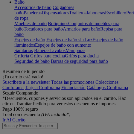
Baño
Accesorios de baño
Colgadores
baño
Papeleras
Dispensadores
Toalleros
Jaboneras
Escobillero
Port
de ropa
Muebles de baño
Botiquines
Conjuntos de muebles para
baño
Tocadores para baño
Armarios para baño
Repisa para
baño
Espejos de baño
Espejos de baño sin Luz
Espejos de baño
iluminados
Espejos de baño con aumento
Sanitarios
Bañeras
Lavabos
Mamparas
Grifería
Grifos para cocina
Grifos para ducha
Seguridad de baño
Barras de seguridad para baño
Resumen de tu pedido
¡Tu carrito está vacío!
Suscríbete a la newsletter
Todas las promociones
Colecciones
Conforama
Tarjeta Conforama
Financiación
Catálogos Conforama
Seguir Comprando
*Descuentos, cupones y servicios son aplicados en el carrito. Haz
clic en Tramitar Pedido para ver estos descuentos e importes
Pago 100% seguro
Total con descuento
(IVA incluido*)
Ir Al Carrito