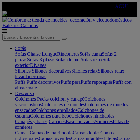
🔵Cambia tu electro con
-10% EXTRA
de descuento ☑️
AQUÍ
Baleares
Canarias
Sofás
Sofás
Chaise Longue
Rinconeras
Sofás cama
Sofás 2
plazas
Sofás 3 plazas
Sofás de piel
Sofás relax
Sofás
exterior
Divanes
Sillones
Sillones decorativos
Sillones relax
Sillones relax
levantapersonas
Puffs
Puffs decorativos
Puffs pera
Puffs reposapiés
Puffs con
almacenaje
Descanso
Colchones
Packs colchón y canapé
Colchones
viscoelásticos
Colchones de muelles
Colchones de muelles
ensacados
Colchones enrollados
Colchones de
espuma
Colchones para bebé
Colchones hinchables
Canapés y bases
Canapés
Base tapizadas
Somieres
Patas de
somieres
Camas
Camas de matrimonio
Camas dobles
Camas
individuales
Camas juveniles
Camas infantiles
Literas
Camas