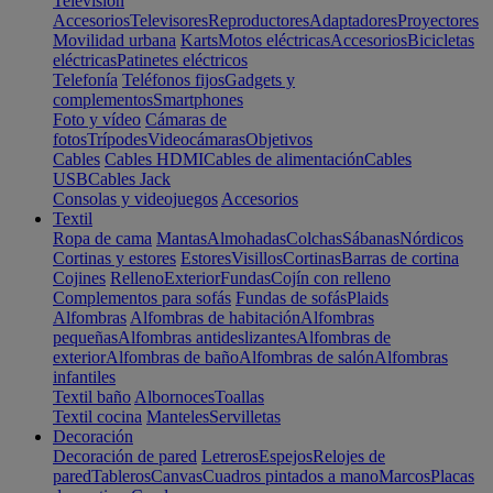
Televisión
Accesorios
Televisores
Reproductores
Adaptadores
Proyectores
Movilidad urbana
Karts
Motos eléctricas
Accesorios
Bicicletas
eléctricas
Patinetes eléctricos
Telefonía
Teléfonos fijos
Gadgets y
complementos
Smartphones
Foto y vídeo
Cámaras de
fotos
Trípodes
Videocámaras
Objetivos
Cables
Cables HDMI
Cables de alimentación
Cables
USB
Cables Jack
Consolas y videojuegos
Accesorios
Textil
Ropa de cama
Mantas
Almohadas
Colchas
Sábanas
Nórdicos
Cortinas y estores
Estores
Visillos
Cortinas
Barras de cortina
Cojines
Relleno
Exterior
Fundas
Cojín con relleno
Complementos para sofás
Fundas de sofás
Plaids
Alfombras
Alfombras de habitación
Alfombras
pequeñas
Alfombras antideslizantes
Alfombras de
exterior
Alfombras de baño
Alfombras de salón
Alfombras
infantiles
Textil baño
Albornoces
Toallas
Textil cocina
Manteles
Servilletas
Decoración
Decoración de pared
Letreros
Espejos
Relojes de
pared
Tableros
Canvas
Cuadros pintados a mano
Marcos
Placas