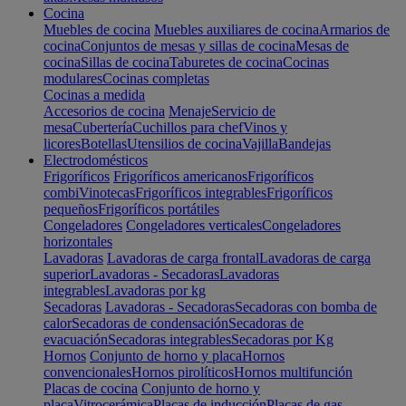
Cocina
Muebles de cocina
Muebles auxiliares de cocina
Armarios de
cocina
Conjuntos de mesas y sillas de cocina
Mesas de
cocina
Sillas de cocina
Taburetes de cocina
Cocinas
modulares
Cocinas completas
Cocinas a medida
Accesorios de cocina
Menaje
Servicio de
mesa
Cubertería
Cuchillos para chef
Vinos y
licores
Botellas
Utensilios de cocina
Vajilla
Bandejas
Electrodomésticos
Frigoríficos
Frigoríficos americanos
Frigoríficos
combi
Vinotecas
Frigoríficos integrables
Frigoríficos
pequeños
Frigoríficos portátiles
Congeladores
Congeladores verticales
Congeladores
horizontales
Lavadoras
Lavadoras de carga frontal
Lavadoras de carga
superior
Lavadoras - Secadoras
Lavadoras
integrables
Lavadoras por kg
Secadoras
Lavadoras - Secadoras
Secadoras con bomba de
calor
Secadoras de condensación
Secadoras de
evacuación
Secadoras integrables
Secadoras por Kg
Hornos
Conjunto de horno y placa
Hornos
convencionales
Hornos pirolíticos
Hornos multifunción
Placas de cocina
Conjunto de horno y
placa
Vitrocerámica
Placas de inducción
Placas de gas