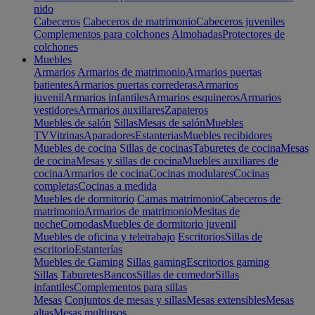
nido
Cabeceros
Cabeceros de matrimonio
Cabeceros juveniles
Complementos para colchones
Almohadas
Protectores de
colchones
Muebles
Armarios
Armarios de matrimonio
Armarios puertas
batientes
Armarios puertas correderas
Armarios
juvenil
Armarios infantiles
Armarios esquineros
Armarios
vestidores
Armarios auxiliares
Zapateros
Muebles de salón
Sillas
Mesas de salón
Muebles
TV
Vitrinas
Aparadores
Estanterias
Muebles recibidores
Muebles de cocina
Sillas de cocinas
Taburetes de cocina
Mesas
de cocina
Mesas y sillas de cocina
Muebles auxiliares de
cocina
Armarios de cocina
Cocinas modulares
Cocinas
completas
Cocinas a medida
Muebles de dormitorio
Camas matrimonio
Cabeceros de
matrimonio
Armarios de matrimonio
Mesitas de
noche
Comodas
Muebles de dormitorio juvenil
Muebles de oficina y teletrabajo
Escritorios
Sillas de
escritorio
Estanterías
Muebles de Gaming
Sillas gaming
Escritorios gaming
Sillas
Taburetes
Bancos
Sillas de comedor
Sillas
infantiles
Complementos para sillas
Mesas
Conjuntos de mesas y sillas
Mesas extensibles
Mesas
altas
Mesas multiusos