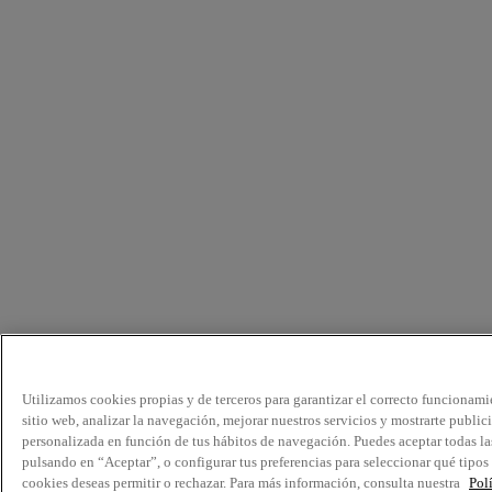
Utilizamos cookies propias y de terceros para garantizar el correcto funcionami
sitio web, analizar la navegación, mejorar nuestros servicios y mostrarte public
personalizada en función de tus hábitos de navegación. Puedes aceptar todas la
pulsando en “Aceptar”, o configurar tus preferencias para seleccionar qué tipos
cookies deseas permitir o rechazar. Para más información, consulta nuestra
Pol