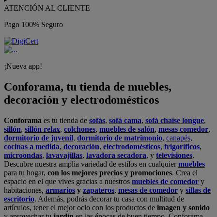
ATENCIÓN AL CLIENTE
Pago 100% Seguro
¡Nueva app!
Conforama, tu tienda de muebles,
decoración y electrodomésticos
Conforama
es tu tienda de
sofás
,
sofá cama
,
sofá chaise longue
,
sillón
,
sillón relax
,
colchones
,
muebles de salón
,
mesas comedor
,
dormitorio de juvenil
,
dormitorio de matrimonio
,
canapés
,
cocinas a medida
,
decoración
,
electrodomésticos
,
frigoríficos
,
microondas
,
lavavajillas
,
lavadora secadora
, y
televisiones
.
Descubre nuestra amplia variedad de estilos en cualquier
muebles
para tu hogar,
con los mejores precios y promociones
. Crea el
espacio en el que vives gracias a nuestros
muebles de comedor
y
habitaciones,
armarios
y
zapateros
,
mesas de comedor
y
sillas de
escritorio
. Además, podrás decorar tu casa con multitud de
artículos, tener el mejor ocio con los productos de
imagen y sonido
y aprovechar tu
jardín
en las épocas de buen tiempo. Conforama