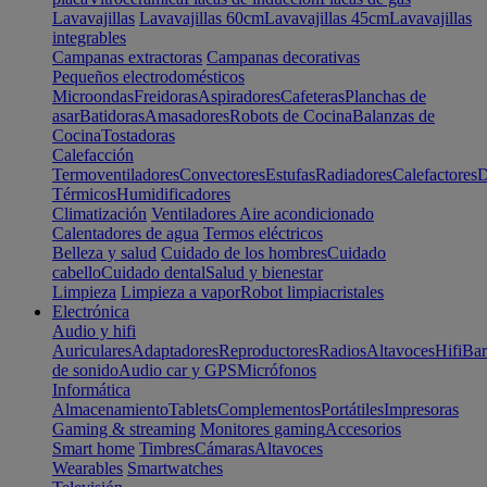
Lavavajillas
Lavavajillas 60cm
Lavavajillas 45cm
Lavavajillas
integrables
Campanas extractoras
Campanas decorativas
Pequeños electrodomésticos
Microondas
Freidoras
Aspiradores
Cafeteras
Planchas de
asar
Batidoras
Amasadores
Robots de Cocina
Balanzas de
Cocina
Tostadoras
Calefacción
Termoventiladores
Convectores
Estufas
Radiadores
Calefactores
D
Térmicos
Humidificadores
Climatización
Ventiladores
Aire acondicionado
Calentadores de agua
Termos eléctricos
Belleza y salud
Cuidado de los hombres
Cuidado
cabello
Cuidado dental
Salud y bienestar
Limpieza
Limpieza a vapor
Robot limpiacristales
Electrónica
Audio y hifi
Auriculares
Adaptadores
Reproductores
Radios
Altavoces
Hifi
Bar
de sonido
Audio car y GPS
Micrófonos
Informática
Almacenamiento
Tablets
Complementos
Portátiles
Impresoras
Gaming & streaming
Monitores gaming
Accesorios
Smart home
Timbres
Cámaras
Altavoces
Wearables
Smartwatches