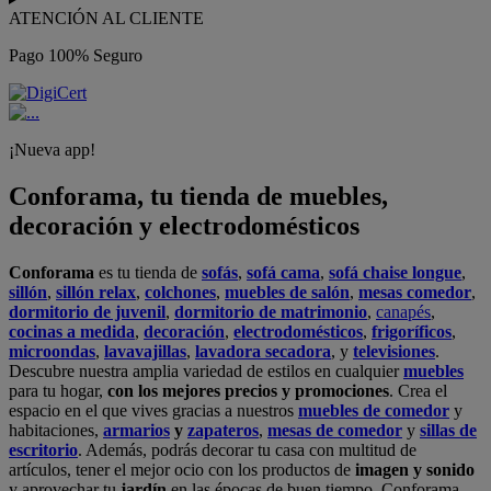
ATENCIÓN AL CLIENTE
Pago 100% Seguro
¡Nueva app!
Conforama, tu tienda de muebles,
decoración y electrodomésticos
Conforama
es tu tienda de
sofás
,
sofá cama
,
sofá chaise longue
,
sillón
,
sillón relax
,
colchones
,
muebles de salón
,
mesas comedor
,
dormitorio de juvenil
,
dormitorio de matrimonio
,
canapés
,
cocinas a medida
,
decoración
,
electrodomésticos
,
frigoríficos
,
microondas
,
lavavajillas
,
lavadora secadora
, y
televisiones
.
Descubre nuestra amplia variedad de estilos en cualquier
muebles
para tu hogar,
con los mejores precios y promociones
. Crea el
espacio en el que vives gracias a nuestros
muebles de comedor
y
habitaciones,
armarios
y
zapateros
,
mesas de comedor
y
sillas de
escritorio
. Además, podrás decorar tu casa con multitud de
artículos, tener el mejor ocio con los productos de
imagen y sonido
y aprovechar tu
jardín
en las épocas de buen tiempo. Conforama