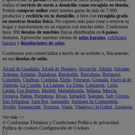
realiza el
servicio de envío a domicilio como recogida en tienda.
Podrás
comprar online
entre nuestra gama de más de 7.000
productos y
recibirlo en tu domicilio
, o bien con
recogida gratis
en nuestras tiendas física.
No esperes más para crear o renovar tu
hogar y transformarlo en un espacio con mucho estilo. Conforama
tiene 300
tiendas de muebles
físicas distribuidas en
6 países
distintos. Aproveche nuestras ofertas de
sofas baratos
,
colchones
baratos
y
liquidaciones de sofas
.
Conforama solo comercializa a través de su website o, físicamente,
en sus
tiendas de sofás
.
Alcalá de Guadaíra
,
Alcalá de Henares
,
Alcorcón
,
Alfafar
,
Alicante
,
Arinaga
,
Asturias
,
Badalona
,
Barakaldo
,
Barcelona
,
Burjassot
,
Castellón
,
Chafiras
,
Cordoba
,
Elche
,
Finestrat
,
Granada
,
Huércal de
Almería
,
La Coruña
,
La Laguna
,
La Zenia
,
Lanzarote
,
León
,
Lleida
,
Los Barrios
,
Madrid
,
Majadahonda
,
Málaga
,
Murcia
,
Orotava
,
Palma
,
Pamplona
,
Rivas
,
Sabadell
,
Sagunto
,
Salt, Girona
,
San Sebastian
,
Sant Boi
,
Santander
,
Santiago de Compostela
,
Sevilla
,
Tamaraceite
,
Terrassa
,
Viana
,
Vilanova i la Geltrú
,
Zaragoza
Ver más >>
© Conforama
Términos y Condiciones
Política de privacidad
Política de cookies
Configuración de Cookies