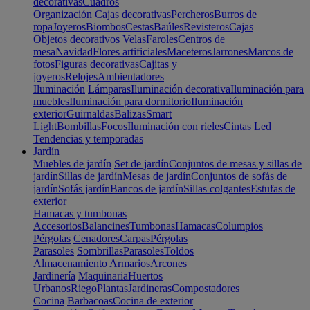
decorativas
Cuadros
Organización
Cajas decorativas
Percheros
Burros de
ropa
Joyeros
Biombos
Cestas
Baúles
Revisteros
Cajas
Objetos decorativos
Velas
Faroles
Centros de
mesa
Navidad
Flores artificiales
Maceteros
Jarrones
Marcos de
fotos
Figuras decorativas
Cajitas y
joyeros
Relojes
Ambientadores
Iluminación
Lámparas
Iluminación decorativa
Iluminación para
muebles
Iluminación para dormitorio
Iluminación
exterior
Guirnaldas
Balizas
Smart
Light
Bombillas
Focos
Iluminación con rieles
Cintas Led
Tendencias y temporadas
Jardín
Muebles de jardín
Set de jardín
Conjuntos de mesas y sillas de
jardín
Sillas de jardín
Mesas de jardín
Conjuntos de sofás de
jardín
Sofás jardín
Bancos de jardín
Sillas colgantes
Estufas de
exterior
Hamacas y tumbonas
Accesorios
Balancines
Tumbonas
Hamacas
Columpios
Pérgolas
Cenadores
Carpas
Pérgolas
Parasoles
Sombrillas
Parasoles
Toldos
Almacenamiento
Armarios
Arcones
Jardinería
Maquinaria
Huertos
Urbanos
Riego
Plantas
Jardineras
Compostadores
Cocina
Barbacoas
Cocina de exterior