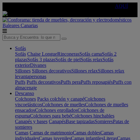
🔵Cambia tu electro con
-10% EXTRA
de descuento ☑️
AQUÍ
Baleares
Canarias
Sofás
Sofás
Chaise Longue
Rinconeras
Sofás cama
Sofás 2
plazas
Sofás 3 plazas
Sofás de piel
Sofás relax
Sofás
exterior
Divanes
Sillones
Sillones decorativos
Sillones relax
Sillones relax
levantapersonas
Puffs
Puffs decorativos
Puffs pera
Puffs reposapiés
Puffs con
almacenaje
Descanso
Colchones
Packs colchón y canapé
Colchones
viscoelásticos
Colchones de muelles
Colchones de muelles
ensacados
Colchones enrollados
Colchones de
espuma
Colchones para bebé
Colchones hinchables
Canapés y bases
Canapés
Base tapizadas
Somieres
Patas de
somieres
Camas
Camas de matrimonio
Camas dobles
Camas
individuales
Camas juveniles
Camas infantiles
Literas
Camas