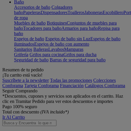
Baño
Accesorios de baño
Colgadores
baño
Papeleras
Dispensadores
Toalleros
Jaboneras
Escobillero
Port
de ropa
Muebles de baño
Botiquines
Conjuntos de muebles para
baño
Tocadores para baño
Armarios para baño
Repisa para
baño
Espejos de baño
Espejos de baño sin Luz
Espejos de baño
iluminados
Espejos de baño con aumento
Sanitarios
Bañeras
Lavabos
Mamparas
Grifería
Grifos para cocina
Grifos para ducha
Seguridad de baño
Barras de seguridad para baño
Resumen de tu pedido
¡Tu carrito está vacío!
Suscríbete a la newsletter
Todas las promociones
Colecciones
Conforama
Tarjeta Conforama
Financiación
Catálogos Conforama
Seguir Comprando
*Descuentos, cupones y servicios son aplicados en el carrito. Haz
clic en Tramitar Pedido para ver estos descuentos e importes
Pago 100% seguro
Total con descuento
(IVA incluido*)
Ir Al Carrito