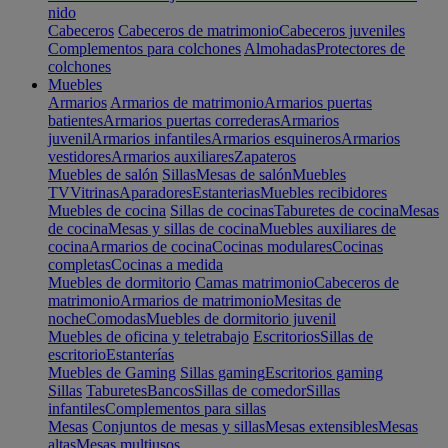
nido
Cabeceros
Cabeceros de matrimonio
Cabeceros juveniles
Complementos para colchones
Almohadas
Protectores de
colchones
Muebles
Armarios
Armarios de matrimonio
Armarios puertas
batientes
Armarios puertas correderas
Armarios
juvenil
Armarios infantiles
Armarios esquineros
Armarios
vestidores
Armarios auxiliares
Zapateros
Muebles de salón
Sillas
Mesas de salón
Muebles
TV
Vitrinas
Aparadores
Estanterias
Muebles recibidores
Muebles de cocina
Sillas de cocinas
Taburetes de cocina
Mesas
de cocina
Mesas y sillas de cocina
Muebles auxiliares de
cocina
Armarios de cocina
Cocinas modulares
Cocinas
completas
Cocinas a medida
Muebles de dormitorio
Camas matrimonio
Cabeceros de
matrimonio
Armarios de matrimonio
Mesitas de
noche
Comodas
Muebles de dormitorio juvenil
Muebles de oficina y teletrabajo
Escritorios
Sillas de
escritorio
Estanterías
Muebles de Gaming
Sillas gaming
Escritorios gaming
Sillas
Taburetes
Bancos
Sillas de comedor
Sillas
infantiles
Complementos para sillas
Mesas
Conjuntos de mesas y sillas
Mesas extensibles
Mesas
altas
Mesas multiusos