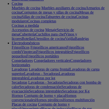
Cocina
Muebles de cocina
Muebles auxiliares de cocina
Armarios de
cocina
Conjuntos de mesas y sillas de cocina
Mesas de
cocina
Sillas de cocina
Taburetes de cocina
Cocinas
modulares
Cocinas completas
Cocinas a medida
Accesorios de cocina
Menaje
Servicio de
mesa
Cubertería
Cuchillos para chef
Vinos y
licores
Botellas
Utensilios de cocina
Vajilla
Bandejas
Electrodomésticos
Frigoríficos
Frigoríficos americanos
Frigoríficos
combi
Vinotecas
Frigoríficos integrables
Frigoríficos
pequeños
Frigoríficos portátiles
Congeladores
Congeladores verticales
Congeladores
horizontales
Lavadoras
Lavadoras de carga frontal
Lavadoras de carga
superior
Lavadoras - Secadoras
Lavadoras
integrables
Lavadoras por kg
Secadoras
Lavadoras - Secadoras
Secadoras con bomba de
calor
Secadoras de condensación
Secadoras de
evacuación
Secadoras integrables
Secadoras por Kg
Hornos
Conjunto de horno y placa
Hornos
convencionales
Hornos pirolíticos
Hornos multifunción
Placas de cocina
Conjunto de horno y
placa
Vitrocerámica
Placas de inducción
Placas de gas