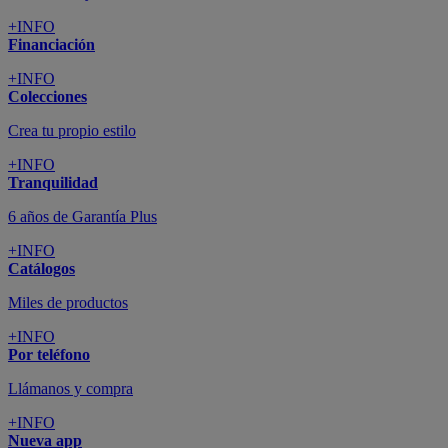
+INFO
Financiación
+INFO
Colecciones
Crea tu propio estilo
+INFO
Tranquilidad
6 años de Garantía Plus
+INFO
Catálogos
Miles de productos
+INFO
Por teléfono
Llámanos y compra
+INFO
Nueva app