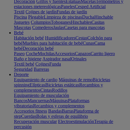
Decoración
Grifos y fuentes
Estatuas
Macetas
Termómetros y
estaciones metereológicas
Paneles
Cesped Artificial
Textil
Cojines de jardín
Fundas de jardín
Piscina
Plegable
Limpieza de piscinas
Ducha
Hinchable
Juguetes
Columpios
Toboganes
Hinchables
Casitas
Mascotas
Comederos
Jaulas
Casetas para mascotas
Bebé
Habitación bebé
Humidificadores
Cestas
Colchón para
bebé
Muebles para habitación de bebé
Cunas
Cama
bebé
Decoración bebé
Paseo
Coche
Mochilas
Accesorios
Capazos
Carrito ligero
Baño e higiene
Aspirador nasal
Orinales
Textil bebé
Cojines
Funda
Seguridad
Barreras
Deporte
Equipamiento de cardio
Máquinas de remo
Bicicletas
spinning
Elípticas
Bicicletas estáticas
Recambios y
complementos
Cintas
Rodillos
Equipamiento de musculación
Bancos
Mancuernas
Máquinas
Plataformas
vibratorias
Recambios y complementos
Accesorios fitness
Bandas
Barras
Plataforma de
step
Cuerdas
Bolas y esferas de equilibrio
Recuperación muscular
Electroestimulación
Terapia de
percusión