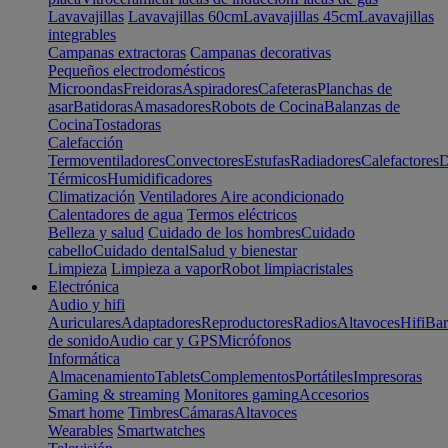
Lavavajillas
Lavavajillas 60cm
Lavavajillas 45cm
Lavavajillas
integrables
Campanas extractoras
Campanas decorativas
Pequeños electrodomésticos
Microondas
Freidoras
Aspiradores
Cafeteras
Planchas de
asar
Batidoras
Amasadores
Robots de Cocina
Balanzas de
Cocina
Tostadoras
Calefacción
Termoventiladores
Convectores
Estufas
Radiadores
Calefactores
D
Térmicos
Humidificadores
Climatización
Ventiladores
Aire acondicionado
Calentadores de agua
Termos eléctricos
Belleza y salud
Cuidado de los hombres
Cuidado
cabello
Cuidado dental
Salud y bienestar
Limpieza
Limpieza a vapor
Robot limpiacristales
Electrónica
Audio y hifi
Auriculares
Adaptadores
Reproductores
Radios
Altavoces
Hifi
Bar
de sonido
Audio car y GPS
Micrófonos
Informática
Almacenamiento
Tablets
Complementos
Portátiles
Impresoras
Gaming & streaming
Monitores gaming
Accesorios
Smart home
Timbres
Cámaras
Altavoces
Wearables
Smartwatches