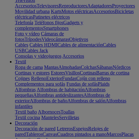
Televisión
Accesorios
Televisores
Reproductores
Adaptadores
Proyectores
Movilidad urbana
Karts
Motos eléctricas
Accesorios
Bicicletas
eléctricas
Patinetes eléctricos
Telefonía
Teléfonos fijos
Gadgets y
complementos
Smartphones
Foto y vídeo
Cámaras de
fotos
Trípodes
Videocámaras
Objetivos
Cables
Cables HDMI
Cables de alimentación
Cables
USB
Cables Jack
Consolas y videojuegos
Accesorios
Textil
Ropa de cama
Mantas
Almohadas
Colchas
Sábanas
Nórdicos
Cortinas y estores
Estores
Visillos
Cortinas
Barras de cortina
Cojines
Relleno
Exterior
Fundas
Cojín con relleno
Complementos para sofás
Fundas de sofás
Plaids
Alfombras
Alfombras de habitación
Alfombras
pequeñas
Alfombras antideslizantes
Alfombras de
exterior
Alfombras de baño
Alfombras de salón
Alfombras
infantiles
Textil baño
Albornoces
Toallas
Textil cocina
Manteles
Servilletas
Decoración
Decoración de pared
Letreros
Espejos
Relojes de
pared
Tableros
Canvas
Cuadros pintados a mano
Marcos
Placas