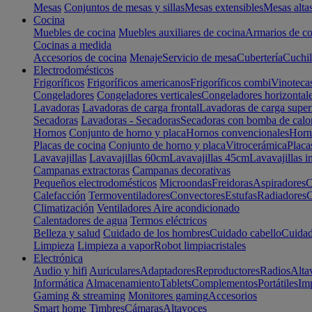
Mesas
Conjuntos de mesas y sillas
Mesas extensibles
Mesas alta
Cocina
Muebles de cocina
Muebles auxiliares de cocina
Armarios de co
Cocinas a medida
Accesorios de cocina
Menaje
Servicio de mesa
Cubertería
Cuchil
Electrodomésticos
Frigoríficos
Frigoríficos americanos
Frigoríficos combi
Vinoteca
Congeladores
Congeladores verticales
Congeladores horizontal
Lavadoras
Lavadoras de carga frontal
Lavadoras de carga super
Secadoras
Lavadoras - Secadoras
Secadoras con bomba de calo
Hornos
Conjunto de horno y placa
Hornos convencionales
Horno
Placas de cocina
Conjunto de horno y placa
Vitrocerámica
Placa
Lavavajillas
Lavavajillas 60cm
Lavavajillas 45cm
Lavavajillas i
Campanas extractoras
Campanas decorativas
Pequeños electrodomésticos
Microondas
Freidoras
Aspiradores
C
Calefacción
Termoventiladores
Convectores
Estufas
Radiadores
C
Climatización
Ventiladores
Aire acondicionado
Calentadores de agua
Termos eléctricos
Belleza y salud
Cuidado de los hombres
Cuidado cabello
Cuidad
Limpieza
Limpieza a vapor
Robot limpiacristales
Electrónica
Audio y hifi
Auriculares
Adaptadores
Reproductores
Radios
Alta
Informática
Almacenamiento
Tablets
Complementos
Portátiles
Im
Gaming & streaming
Monitores gaming
Accesorios
Smart home
Timbres
Cámaras
Altavoces