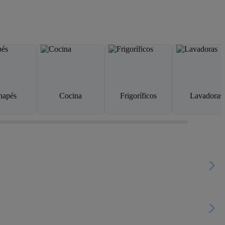
napés
Cocina
Frigoríficos
Lavadoras