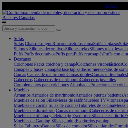
🔵Cambia tu electro con
-10% EXTRA
de descuento ☑️
AQUÍ
Baleares
Canarias
Sofás
Sofás
Chaise Longue
Rinconeras
Sofás cama
Sofás 2 plazas
Sofá
Sillones
Sillones decorativos
Sillones relax
Sillones relax levant
Puffs
Puffs decorativos
Puffs pera
Puffs reposapiés
Puffs con al
Descanso
Colchones
Packs colchón y canapé
Colchones viscoelásticos
Col
Canapés y bases
Canapés
Base tapizadas
Somieres
Patas de somi
Camas
Camas de matrimonio
Camas dobles
Camas individuales
Cabeceros
Cabeceros de matrimonio
Cabeceros juveniles
Complementos para colchones
Almohadas
Protectores de colch
Muebles
Armarios
Armarios de matrimonio
Armarios puertas batientes
Ar
Muebles de salón
Sillas
Mesas de salón
Muebles TV
Vitrinas
Apa
Muebles de cocina
Sillas de cocinas
Taburetes de cocina
Mesas d
Muebles de dormitorio
Camas matrimonio
Cabeceros de matrim
Muebles de oficina y teletrabajo
Escritorios
Sillas de escritorio
Es
Muebles de Gaming
Sillas gaming
Escritorios gaming
Sillas
Taburetes
Bancos
Sillas de comedor
Sillas infantiles
Complem