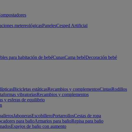
ompostadores
aciones metereológicas
Paneles
Cesped Artificial
les para habitación de bebé
Cunas
Cama bebé
Decoración bebé
lípticas
Bicicletas estáticas
Recambios y complementos
Cintas
Rodillos
taformas vibratorias
Recambios y complementos
s y esferas de equilibrio
ón
alleros
Jaboneras
Escobillero
Portarrollos
Cestas de ropa
cadores para baño
Armarios para baño
Repisa para baño
inados
Espejos de baño con aumento