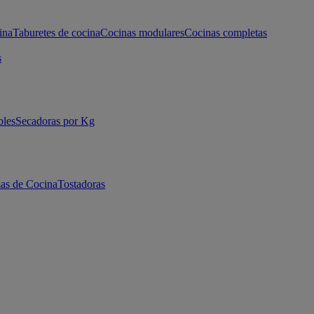
ina
Taburetes de cocina
Cocinas modulares
Cocinas completas
s
bles
Secadoras por Kg
as de Cocina
Tostadoras