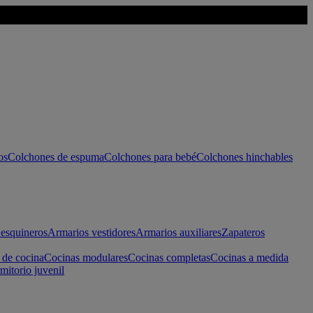
os
Colchones de espuma
Colchones para bebé
Colchones hinchables
esquineros
Armarios vestidores
Armarios auxiliares
Zapateros
 de cocina
Cocinas modulares
Cocinas completas
Cocinas a medida
mitorio juvenil