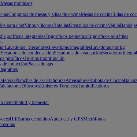
s
Mesas multiusos
cina
Conjuntos de mesas y sillas de cocina
Mesas de cocina
Sillas de coc
los para chef
Vinos y licores
Botellas
Utensilios de cocina
Vajilla
Bandeja
s
Frigoríficos integrables
Frigoríficos pequeños
Frigoríficos portátiles
es
ior
Lavadoras - Secadoras
Lavadoras integrables
Lavadoras por kg
r
Secadoras de condensación
Secadoras de evacuación
Secadoras integra
s pirolíticos
Hornos multifunción
s de inducción
Placas de gas
ntegrables
afeteras
Planchas de asar
Batidoras
Amasadores
Robots de Cocina
Balanz
alefactores
Difusores
Emisores Térmicos
Humidificadores
o dental
Salud y bienestar
voces
Hifi
Barras de sonido
Audio car y GPS
Micrófonos
presoras