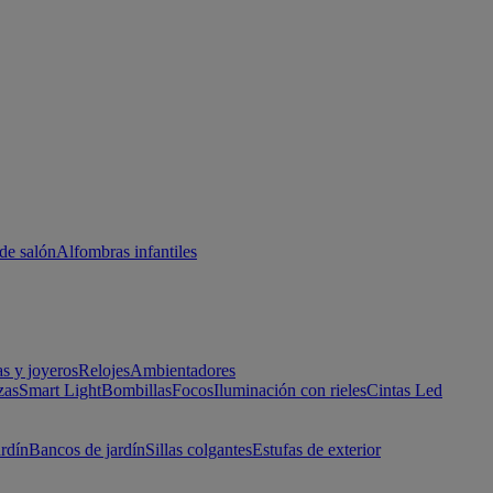
de salón
Alfombras infantiles
as y joyeros
Relojes
Ambientadores
zas
Smart Light
Bombillas
Focos
Iluminación con rieles
Cintas Led
ardín
Bancos de jardín
Sillas colgantes
Estufas de exterior