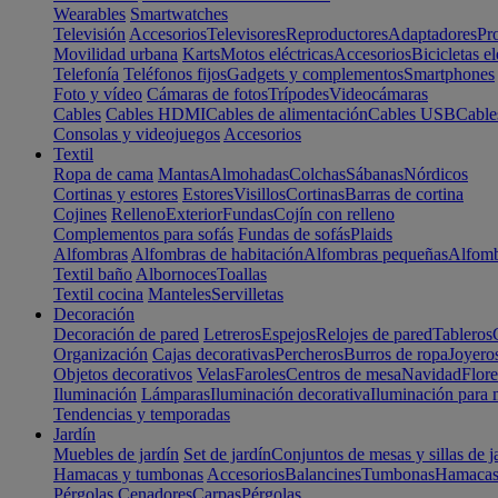
Wearables
Smartwatches
Televisión
Accesorios
Televisores
Reproductores
Adaptadores
Pr
Movilidad urbana
Karts
Motos eléctricas
Accesorios
Bicicletas el
Telefonía
Teléfonos fijos
Gadgets y complementos
Smartphones
Foto y vídeo
Cámaras de fotos
Trípodes
Videocámaras
Cables
Cables HDMI
Cables de alimentación
Cables USB
Cable
Consolas y videojuegos
Accesorios
Textil
Ropa de cama
Mantas
Almohadas
Colchas
Sábanas
Nórdicos
Cortinas y estores
Estores
Visillos
Cortinas
Barras de cortina
Cojines
Relleno
Exterior
Fundas
Cojín con relleno
Complementos para sofás
Fundas de sofás
Plaids
Alfombras
Alfombras de habitación
Alfombras pequeñas
Alfomb
Textil baño
Albornoces
Toallas
Textil cocina
Manteles
Servilletas
Decoración
Decoración de pared
Letreros
Espejos
Relojes de pared
Tableros
Organización
Cajas decorativas
Percheros
Burros de ropa
Joyero
Objetos decorativos
Velas
Faroles
Centros de mesa
Navidad
Flore
Iluminación
Lámparas
Iluminación decorativa
Iluminación para 
Tendencias y temporadas
Jardín
Muebles de jardín
Set de jardín
Conjuntos de mesas y sillas de j
Hamacas y tumbonas
Accesorios
Balancines
Tumbonas
Hamaca
Pérgolas
Cenadores
Carpas
Pérgolas