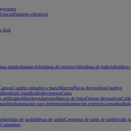
oyectores
éctricas
Patinetes eléctricos
s Jack
ras antideslizantes
Alfombras de exterior
Alfombras de baño
Alfombras 
Canvas
Cuadros pintados a mano
Marcos
Placas decorativas
Cuadros
s
Biombos
Cestas
Baúles
Revisteros
Cajas
s artificiales
Maceteros
Jarrones
Marcos de fotos
Figuras decorativas
Cajit
muebles
Iluminación para dormitorio
Iluminación exterior
Guirnaldas
Bali
ardín
Sillas de jardín
Mesas de jardín
Conjuntos de sofás de jardín
Sofás j
s
Columpios