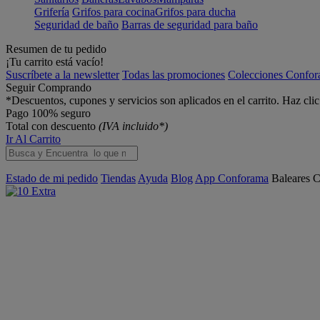
Grifería
Grifos para cocina
Grifos para ducha
Seguridad de baño
Barras de seguridad para baño
Resumen de tu pedido
¡Tu carrito está vacío!
Suscríbete a la newsletter
Todas las promociones
Colecciones Confo
Seguir Comprando
*Descuentos, cupones y servicios son aplicados en el carrito. Haz cli
Pago 100% seguro
Total con descuento
(IVA incluido*)
Ir Al Carrito
Estado de mi pedido
Tiendas
Ayuda
Blog
App Conforama
Baleares
C