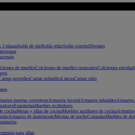
s 3 plazas
Sofás de piel
Sofás relax
Sofás exterior
Divanes
apersonas
macenaje
chones de muelles
Colchones de muelles ensacados
Colchones enrollad
eres
Camas juveniles
Camas infantiles
Literas
Camas nido
ones
marios puertas correderas
Armarios juvenil
Armarios infantiles
Armarios 
radores
Estanterias
Muebles recibidores
e cocina
Mesas y sillas de cocina
Muebles auxiliares de cocina
Armarios
onio
Armarios de matrimonio
Mesitas de noche
Comodas
Muebles de dor
tanterías
entos para sillas