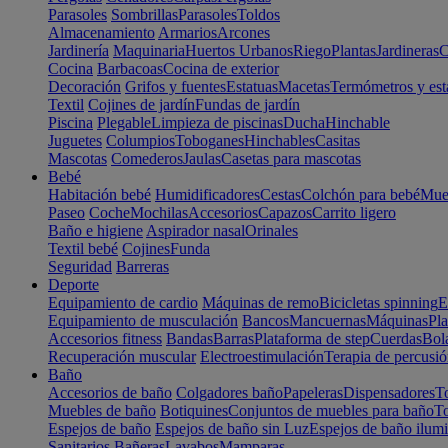
Parasoles
Sombrillas
Parasoles
Toldos
Almacenamiento
Armarios
Arcones
Jardinería
Maquinaria
Huertos Urbanos
Riego
Plantas
Jardineras
C
Cocina
Barbacoas
Cocina de exterior
Decoración
Grifos y fuentes
Estatuas
Macetas
Termómetros y est
Textil
Cojines de jardín
Fundas de jardín
Piscina
Plegable
Limpieza de piscinas
Ducha
Hinchable
Juguetes
Columpios
Toboganes
Hinchables
Casitas
Mascotas
Comederos
Jaulas
Casetas para mascotas
Bebé
Habitación bebé
Humidificadores
Cestas
Colchón para bebé
Mueb
Paseo
Coche
Mochilas
Accesorios
Capazos
Carrito ligero
Baño e higiene
Aspirador nasal
Orinales
Textil bebé
Cojines
Funda
Seguridad
Barreras
Deporte
Equipamiento de cardio
Máquinas de remo
Bicicletas spinning
E
Equipamiento de musculación
Bancos
Mancuernas
Máquinas
Pla
Accesorios fitness
Bandas
Barras
Plataforma de step
Cuerdas
Bola
Recuperación muscular
Electroestimulación
Terapia de percusi
Baño
Accesorios de baño
Colgadores baño
Papeleras
Dispensadores
To
Muebles de baño
Botiquines
Conjuntos de muebles para baño
To
Espejos de baño
Espejos de baño sin Luz
Espejos de baño ilum
Sanitarios
Bañeras
Lavabos
Mamparas