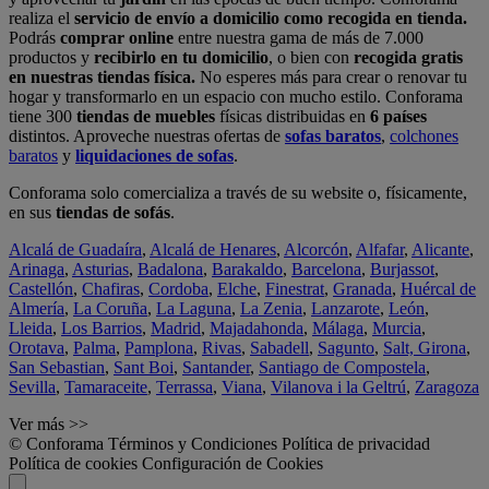
realiza el
servicio de envío a domicilio como recogida en tienda.
Podrás
comprar online
entre nuestra gama de más de 7.000
productos y
recibirlo en tu domicilio
, o bien con
recogida gratis
en nuestras tiendas física.
No esperes más para crear o renovar tu
hogar y transformarlo en un espacio con mucho estilo. Conforama
tiene 300
tiendas de muebles
físicas distribuidas en
6 países
distintos. Aproveche nuestras ofertas de
sofas baratos
,
colchones
baratos
y
liquidaciones de sofas
.
Conforama solo comercializa a través de su website o, físicamente,
en sus
tiendas de sofás
.
Alcalá de Guadaíra
,
Alcalá de Henares
,
Alcorcón
,
Alfafar
,
Alicante
,
Arinaga
,
Asturias
,
Badalona
,
Barakaldo
,
Barcelona
,
Burjassot
,
Castellón
,
Chafiras
,
Cordoba
,
Elche
,
Finestrat
,
Granada
,
Huércal de
Almería
,
La Coruña
,
La Laguna
,
La Zenia
,
Lanzarote
,
León
,
Lleida
,
Los Barrios
,
Madrid
,
Majadahonda
,
Málaga
,
Murcia
,
Orotava
,
Palma
,
Pamplona
,
Rivas
,
Sabadell
,
Sagunto
,
Salt, Girona
,
San Sebastian
,
Sant Boi
,
Santander
,
Santiago de Compostela
,
Sevilla
,
Tamaraceite
,
Terrassa
,
Viana
,
Vilanova i la Geltrú
,
Zaragoza
Ver más >>
© Conforama
Términos y Condiciones
Política de privacidad
Política de cookies
Configuración de Cookies