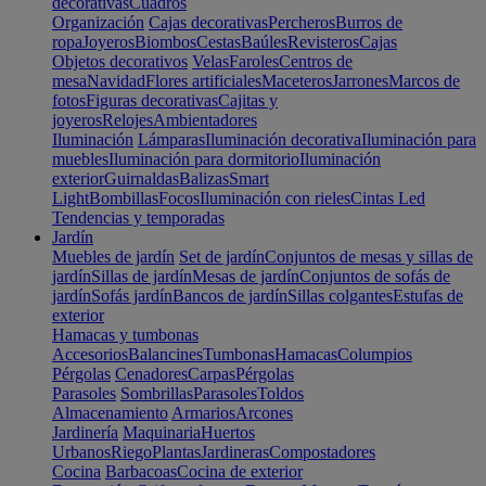
decorativas
Cuadros
Organización
Cajas decorativas
Percheros
Burros de
ropa
Joyeros
Biombos
Cestas
Baúles
Revisteros
Cajas
Objetos decorativos
Velas
Faroles
Centros de
mesa
Navidad
Flores artificiales
Maceteros
Jarrones
Marcos de
fotos
Figuras decorativas
Cajitas y
joyeros
Relojes
Ambientadores
Iluminación
Lámparas
Iluminación decorativa
Iluminación para
muebles
Iluminación para dormitorio
Iluminación
exterior
Guirnaldas
Balizas
Smart
Light
Bombillas
Focos
Iluminación con rieles
Cintas Led
Tendencias y temporadas
Jardín
Muebles de jardín
Set de jardín
Conjuntos de mesas y sillas de
jardín
Sillas de jardín
Mesas de jardín
Conjuntos de sofás de
jardín
Sofás jardín
Bancos de jardín
Sillas colgantes
Estufas de
exterior
Hamacas y tumbonas
Accesorios
Balancines
Tumbonas
Hamacas
Columpios
Pérgolas
Cenadores
Carpas
Pérgolas
Parasoles
Sombrillas
Parasoles
Toldos
Almacenamiento
Armarios
Arcones
Jardinería
Maquinaria
Huertos
Urbanos
Riego
Plantas
Jardineras
Compostadores
Cocina
Barbacoas
Cocina de exterior