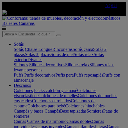
🔵Cambia tu electro con
-10% EXTRA
de descuento ☑️
AQUÍ
Baleares
Canarias
Sofás
Sofás
Chaise Longue
Rinconeras
Sofás cama
Sofás 2
plazas
Sofás 3 plazas
Sofás de piel
Sofás relax
Sofás
exterior
Divanes
Sillones
Sillones decorativos
Sillones relax
Sillones relax
levantapersonas
Puffs
Puffs decorativos
Puffs pera
Puffs reposapiés
Puffs con
almacenaje
Descanso
Colchones
Packs colchón y canapé
Colchones
viscoelásticos
Colchones de muelles
Colchones de muelles
ensacados
Colchones enrollados
Colchones de
espuma
Colchones para bebé
Colchones hinchables
Canapés y bases
Canapés
Base tapizadas
Somieres
Patas de
somieres
Camas
Camas de matrimonio
Camas dobles
Camas
individuales
Camas juveniles
Camas infantiles
Literas
Camas