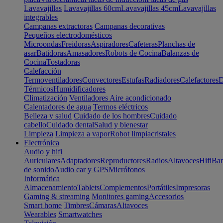
Lavavajillas
Lavavajillas 60cm
Lavavajillas 45cm
Lavavajillas
integrables
Campanas extractoras
Campanas decorativas
Pequeños electrodomésticos
Microondas
Freidoras
Aspiradores
Cafeteras
Planchas de
asar
Batidoras
Amasadores
Robots de Cocina
Balanzas de
Cocina
Tostadoras
Calefacción
Termoventiladores
Convectores
Estufas
Radiadores
Calefactores
D
Térmicos
Humidificadores
Climatización
Ventiladores
Aire acondicionado
Calentadores de agua
Termos eléctricos
Belleza y salud
Cuidado de los hombres
Cuidado
cabello
Cuidado dental
Salud y bienestar
Limpieza
Limpieza a vapor
Robot limpiacristales
Electrónica
Audio y hifi
Auriculares
Adaptadores
Reproductores
Radios
Altavoces
Hifi
Bar
de sonido
Audio car y GPS
Micrófonos
Informática
Almacenamiento
Tablets
Complementos
Portátiles
Impresoras
Gaming & streaming
Monitores gaming
Accesorios
Smart home
Timbres
Cámaras
Altavoces
Wearables
Smartwatches