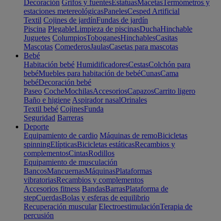
Decoración
Grifos y fuentes
Estatuas
Macetas
Termómetros y
estaciones metereológicas
Paneles
Cesped Artificial
Textil
Cojines de jardín
Fundas de jardín
Piscina
Plegable
Limpieza de piscinas
Ducha
Hinchable
Juguetes
Columpios
Toboganes
Hinchables
Casitas
Mascotas
Comederos
Jaulas
Casetas para mascotas
Bebé
Habitación bebé
Humidificadores
Cestas
Colchón para
bebé
Muebles para habitación de bebé
Cunas
Cama
bebé
Decoración bebé
Paseo
Coche
Mochilas
Accesorios
Capazos
Carrito ligero
Baño e higiene
Aspirador nasal
Orinales
Textil bebé
Cojines
Funda
Seguridad
Barreras
Deporte
Equipamiento de cardio
Máquinas de remo
Bicicletas
spinning
Elípticas
Bicicletas estáticas
Recambios y
complementos
Cintas
Rodillos
Equipamiento de musculación
Bancos
Mancuernas
Máquinas
Plataformas
vibratorias
Recambios y complementos
Accesorios fitness
Bandas
Barras
Plataforma de
step
Cuerdas
Bolas y esferas de equilibrio
Recuperación muscular
Electroestimulación
Terapia de
percusión