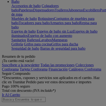
Baño
Accesorios de baño
Colgadores
baño
Papeleras
Dispensadores
Toalleros
Jaboneras
Escobillero
Port
de ropa
Muebles de baño
Botiquines
Conjuntos de muebles para
baño
Tocadores para baño
Armarios para baño
Repisa para
baño
Espejos de baño
Espejos de baño sin Luz
Espejos de baño
iluminados
Espejos de baño con aumento
Sanitarios
Bañeras
Lavabos
Mamparas
Grifería
Grifos para cocina
Grifos para ducha
Seguridad de baño
Barras de seguridad para baño
Resumen de tu pedido
¡Tu carrito está vacío!
Suscríbete a la newsletter
Todas las promociones
Colecciones
Conforama
Tarjeta Conforama
Financiación
Catálogos Conforama
Seguir Comprando
*Descuentos, cupones y servicios son aplicados en el carrito. Haz
clic en Tramitar Pedido para ver estos descuentos e importes
Pago 100% seguro
Total con descuento
(IVA incluido*)
Ir Al Carrito