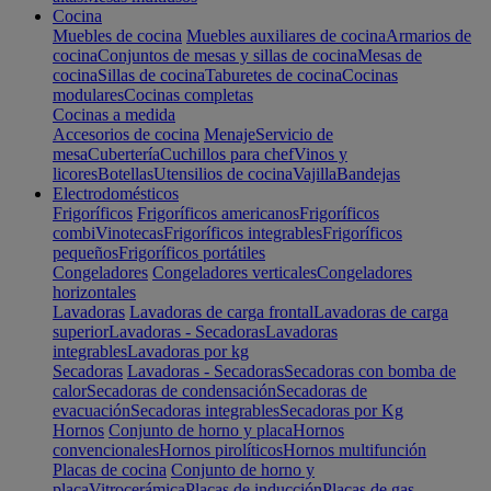
Cocina
Muebles de cocina
Muebles auxiliares de cocina
Armarios de
cocina
Conjuntos de mesas y sillas de cocina
Mesas de
cocina
Sillas de cocina
Taburetes de cocina
Cocinas
modulares
Cocinas completas
Cocinas a medida
Accesorios de cocina
Menaje
Servicio de
mesa
Cubertería
Cuchillos para chef
Vinos y
licores
Botellas
Utensilios de cocina
Vajilla
Bandejas
Electrodomésticos
Frigoríficos
Frigoríficos americanos
Frigoríficos
combi
Vinotecas
Frigoríficos integrables
Frigoríficos
pequeños
Frigoríficos portátiles
Congeladores
Congeladores verticales
Congeladores
horizontales
Lavadoras
Lavadoras de carga frontal
Lavadoras de carga
superior
Lavadoras - Secadoras
Lavadoras
integrables
Lavadoras por kg
Secadoras
Lavadoras - Secadoras
Secadoras con bomba de
calor
Secadoras de condensación
Secadoras de
evacuación
Secadoras integrables
Secadoras por Kg
Hornos
Conjunto de horno y placa
Hornos
convencionales
Hornos pirolíticos
Hornos multifunción
Placas de cocina
Conjunto de horno y
placa
Vitrocerámica
Placas de inducción
Placas de gas