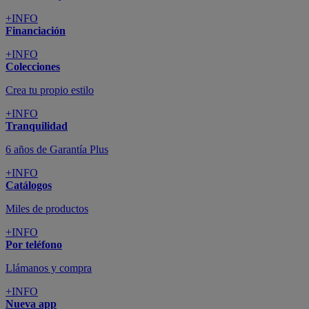
+INFO
Financiación
+INFO
Colecciones
Crea tu propio estilo
+INFO
Tranquilidad
6 años de Garantía Plus
+INFO
Catálogos
Miles de productos
+INFO
Por teléfono
Llámanos y compra
+INFO
Nueva app