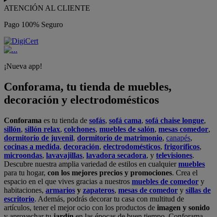
ATENCIÓN AL CLIENTE
Pago 100% Seguro
¡Nueva app!
Conforama, tu tienda de muebles,
decoración y electrodomésticos
Conforama
es tu tienda de
sofás
,
sofá cama
,
sofá chaise longue
,
sillón
,
sillón relax
,
colchones
,
muebles de salón
,
mesas comedor
,
dormitorio de juvenil
,
dormitorio de matrimonio
,
canapés
,
cocinas a medida
,
decoración
,
electrodomésticos
,
frigoríficos
,
microondas
,
lavavajillas
,
lavadora secadora
, y
televisiones
.
Descubre nuestra amplia variedad de estilos en cualquier
muebles
para tu hogar,
con los mejores precios y promociones
. Crea el
espacio en el que vives gracias a nuestros
muebles de comedor
y
habitaciones,
armarios
y
zapateros
,
mesas de comedor
y
sillas de
escritorio
. Además, podrás decorar tu casa con multitud de
artículos, tener el mejor ocio con los productos de
imagen y sonido
y aprovechar tu
jardín
en las épocas de buen tiempo. Conforama