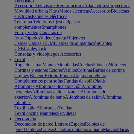
Televisión
Accesorios
Televisores
Reproductores
Adaptadores
Proyectores
Movilidad urbana
Karts
Motos eléctricas
Accesorios
Bicicletas
eléctricas
Patinetes eléctricos
Telefonía
Teléfonos fijos
Gadgets y
complementos
Smartphones
Foto y vídeo
Cámaras de
fotos
Trípodes
Videocámaras
Objetivos
Cables
Cables HDMI
Cables de alimentación
Cables
USB
Cables Jack
Consolas y videojuegos
Accesorios
Textil
Ropa de cama
Mantas
Almohadas
Colchas
Sábanas
Nórdicos
Cortinas y estores
Estores
Visillos
Cortinas
Barras de cortina
Cojines
Relleno
Exterior
Fundas
Cojín con relleno
Complementos para sofás
Fundas de sofás
Plaids
Alfombras
Alfombras de habitación
Alfombras
pequeñas
Alfombras antideslizantes
Alfombras de
exterior
Alfombras de baño
Alfombras de salón
Alfombras
infantiles
Textil baño
Albornoces
Toallas
Textil cocina
Manteles
Servilletas
Decoración
Decoración de pared
Letreros
Espejos
Relojes de
pared
Tableros
Canvas
Cuadros pintados a mano
Marcos
Placas