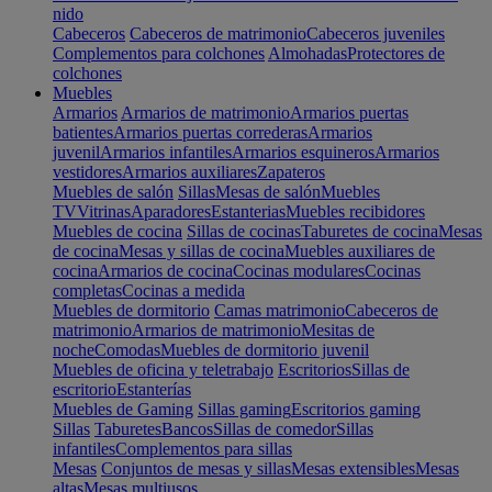
nido
Cabeceros
Cabeceros de matrimonio
Cabeceros juveniles
Complementos para colchones
Almohadas
Protectores de
colchones
Muebles
Armarios
Armarios de matrimonio
Armarios puertas
batientes
Armarios puertas correderas
Armarios
juvenil
Armarios infantiles
Armarios esquineros
Armarios
vestidores
Armarios auxiliares
Zapateros
Muebles de salón
Sillas
Mesas de salón
Muebles
TV
Vitrinas
Aparadores
Estanterias
Muebles recibidores
Muebles de cocina
Sillas de cocinas
Taburetes de cocina
Mesas
de cocina
Mesas y sillas de cocina
Muebles auxiliares de
cocina
Armarios de cocina
Cocinas modulares
Cocinas
completas
Cocinas a medida
Muebles de dormitorio
Camas matrimonio
Cabeceros de
matrimonio
Armarios de matrimonio
Mesitas de
noche
Comodas
Muebles de dormitorio juvenil
Muebles de oficina y teletrabajo
Escritorios
Sillas de
escritorio
Estanterías
Muebles de Gaming
Sillas gaming
Escritorios gaming
Sillas
Taburetes
Bancos
Sillas de comedor
Sillas
infantiles
Complementos para sillas
Mesas
Conjuntos de mesas y sillas
Mesas extensibles
Mesas
altas
Mesas multiusos