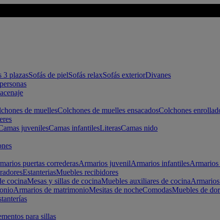
s 3 plazas
Sofás de piel
Sofás relax
Sofás exterior
Divanes
apersonas
macenaje
chones de muelles
Colchones de muelles ensacados
Colchones enrollad
eres
Camas juveniles
Camas infantiles
Literas
Camas nido
ones
marios puertas correderas
Armarios juvenil
Armarios infantiles
Armarios 
radores
Estanterias
Muebles recibidores
e cocina
Mesas y sillas de cocina
Muebles auxiliares de cocina
Armarios
onio
Armarios de matrimonio
Mesitas de noche
Comodas
Muebles de dor
tanterías
entos para sillas