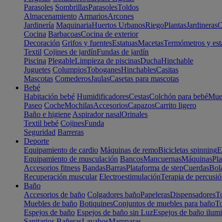
Parasoles
Sombrillas
Parasoles
Toldos
Almacenamiento
Armarios
Arcones
Jardinería
Maquinaria
Huertos Urbanos
Riego
Plantas
Jardineras
C
Cocina
Barbacoas
Cocina de exterior
Decoración
Grifos y fuentes
Estatuas
Macetas
Termómetros y est
Textil
Cojines de jardín
Fundas de jardín
Piscina
Plegable
Limpieza de piscinas
Ducha
Hinchable
Juguetes
Columpios
Toboganes
Hinchables
Casitas
Mascotas
Comederos
Jaulas
Casetas para mascotas
Bebé
Habitación bebé
Humidificadores
Cestas
Colchón para bebé
Mueb
Paseo
Coche
Mochilas
Accesorios
Capazos
Carrito ligero
Baño e higiene
Aspirador nasal
Orinales
Textil bebé
Cojines
Funda
Seguridad
Barreras
Deporte
Equipamiento de cardio
Máquinas de remo
Bicicletas spinning
E
Equipamiento de musculación
Bancos
Mancuernas
Máquinas
Pla
Accesorios fitness
Bandas
Barras
Plataforma de step
Cuerdas
Bola
Recuperación muscular
Electroestimulación
Terapia de percusi
Baño
Accesorios de baño
Colgadores baño
Papeleras
Dispensadores
To
Muebles de baño
Botiquines
Conjuntos de muebles para baño
To
Espejos de baño
Espejos de baño sin Luz
Espejos de baño ilum
Sanitarios
Bañeras
Lavabos
Mamparas