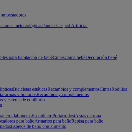
ompostadores
aciones metereológicas
Paneles
Cesped Artificial
les para habitación de bebé
Cunas
Cama bebé
Decoración bebé
lípticas
Bicicletas estáticas
Recambios y complementos
Cintas
Rodillos
taformas vibratorias
Recambios y complementos
s y esferas de equilibrio
ón
alleros
Jaboneras
Escobillero
Portarrollos
Cestas de ropa
cadores para baño
Armarios para baño
Repisa para baño
inados
Espejos de baño con aumento