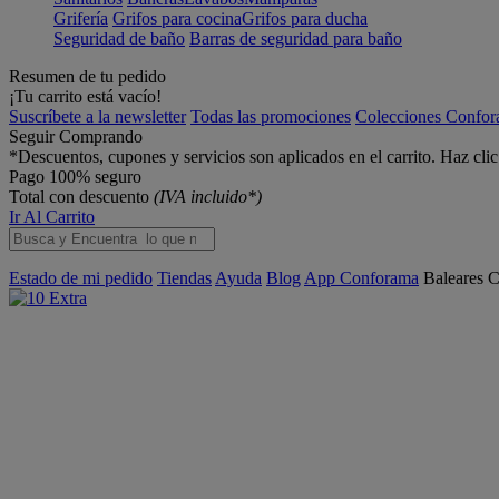
Grifería
Grifos para cocina
Grifos para ducha
Seguridad de baño
Barras de seguridad para baño
Resumen de tu pedido
¡Tu carrito está vacío!
Suscríbete a la newsletter
Todas las promociones
Colecciones Confo
Seguir Comprando
*Descuentos, cupones y servicios son aplicados en el carrito. Haz cli
Pago 100% seguro
Total con descuento
(IVA incluido*)
Ir Al Carrito
Estado de mi pedido
Tiendas
Ayuda
Blog
App Conforama
Baleares
C