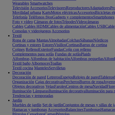
Wearables
Smartwatches
Televisión
Accesorios
Televisores
Reproductores
Adaptadores
Pr
Movilidad urbana
Karts
Motos eléctricas
Accesorios
Bicicletas el
Telefonía
Teléfonos fijos
Gadgets y complementos
Smartphones
Foto y vídeo
Cámaras de fotos
Trípodes
Videocámaras
Cables
Cables HDMI
Cables de alimentación
Cables USB
Cable
Consolas y videojuegos
Accesorios
Textil
Ropa de cama
Mantas
Almohadas
Colchas
Sábanas
Nórdicos
Cortinas y estores
Estores
Visillos
Cortinas
Barras de cortina
Cojines
Relleno
Exterior
Fundas
Cojín con relleno
Complementos para sofás
Fundas de sofás
Plaids
Alfombras
Alfombras de habitación
Alfombras pequeñas
Alfomb
Textil baño
Albornoces
Toallas
Textil cocina
Manteles
Servilletas
Decoración
Decoración de pared
Letreros
Espejos
Relojes de pared
Tableros
Organización
Cajas decorativas
Percheros
Burros de ropa
Joyero
Objetos decorativos
Velas
Faroles
Centros de mesa
Navidad
Flore
Iluminación
Lámparas
Iluminación decorativa
Iluminación para 
Tendencias y temporadas
Jardín
Muebles de jardín
Set de jardín
Conjuntos de mesas y sillas de j
Hamacas y tumbonas
Accesorios
Balancines
Tumbonas
Hamaca
Pérgolas
Cenadores
Carpas
Pérgolas