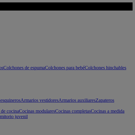
os
Colchones de espuma
Colchones para bebé
Colchones hinchables
esquineros
Armarios vestidores
Armarios auxiliares
Zapateros
 de cocina
Cocinas modulares
Cocinas completas
Cocinas a medida
mitorio juvenil