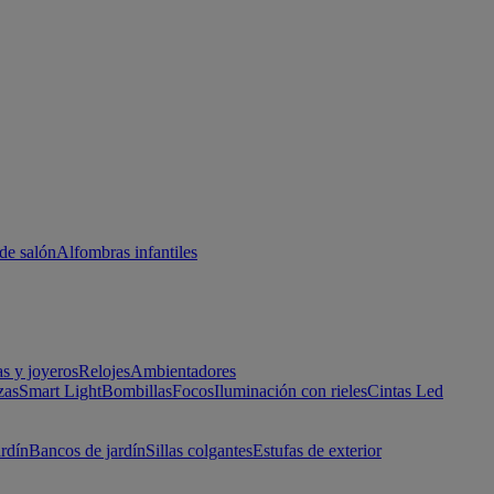
de salón
Alfombras infantiles
as y joyeros
Relojes
Ambientadores
zas
Smart Light
Bombillas
Focos
Iluminación con rieles
Cintas Led
ardín
Bancos de jardín
Sillas colgantes
Estufas de exterior