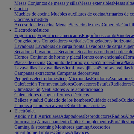
Mesas
Conjuntos de mesas y sillas
Mesas extensibles
Mesas alta
Cocina
Muebles de cocina
Muebles auxiliares de cocina
Armarios de co
Cocinas a medida
Accesorios de cocina
Menaje
Servicio de mesa
Cubertería
Cuchil
Electrodomésticos
Frigoríficos
Frigoríficos americanos
Frigoríficos combi
Vinoteca
Congeladores
Congeladores verticales
Congeladores horizontal
Lavadoras
Lavadoras de carga frontal
Lavadoras de carga super
Secadoras
Lavadoras - Secadoras
Secadoras con bomba de calo
Hornos
Conjunto de horno y placa
Hornos convencionales
Horno
Placas de cocina
Conjunto de horno y placa
Vitrocerámica
Placa
Lavavajillas
Lavavajillas 60cm
Lavavajillas 45cm
Lavavajillas i
Campanas extractoras
Campanas decorativas
Pequeños electrodomésticos
Microondas
Freidoras
Aspiradores
C
Calefacción
Termoventiladores
Convectores
Estufas
Radiadores
C
Climatización
Ventiladores
Aire acondicionado
Calentadores de agua
Termos eléctricos
Belleza y salud
Cuidado de los hombres
Cuidado cabello
Cuidad
Limpieza
Limpieza a vapor
Robot limpiacristales
Electrónica
Audio y hifi
Auriculares
Adaptadores
Reproductores
Radios
Alta
Informática
Almacenamiento
Tablets
Complementos
Portátiles
Im
Gaming & streaming
Monitores gaming
Accesorios
Smart home
Timbres
Cámaras
Altavoces