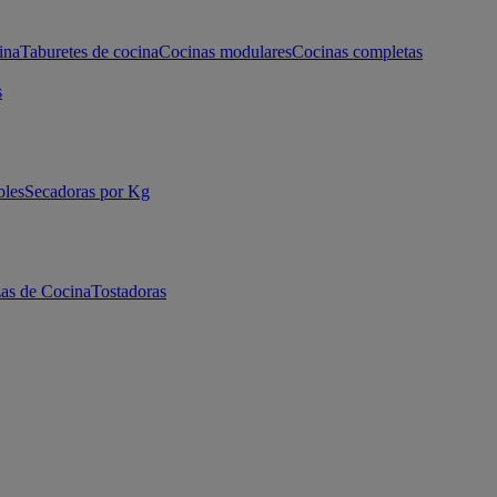
ina
Taburetes de cocina
Cocinas modulares
Cocinas completas
s
bles
Secadoras por Kg
as de Cocina
Tostadoras