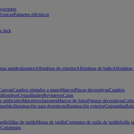
oyectores
éctricas
Patinetes eléctricos
s Jack
ras antideslizantes
Alfombras de exterior
Alfombras de baño
Alfombras 
Canvas
Cuadros pintados a mano
Marcos
Placas decorativas
Cuadros
s
Biombos
Cestas
Baúles
Revisteros
Cajas
s artificiales
Maceteros
Jarrones
Marcos de fotos
Figuras decorativas
Cajit
muebles
Iluminación para dormitorio
Iluminación exterior
Guirnaldas
Bali
ardín
Sillas de jardín
Mesas de jardín
Conjuntos de sofás de jardín
Sofás j
s
Columpios