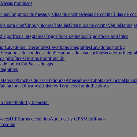
s
Mesas multiusos
cina
Conjuntos de mesas y sillas de cocina
Mesas de cocina
Sillas de coc
los para chef
Vinos y licores
Botellas
Utensilios de cocina
Vajilla
Bandeja
s
Frigoríficos integrables
Frigoríficos pequeños
Frigoríficos portátiles
es
ior
Lavadoras - Secadoras
Lavadoras integrables
Lavadoras por kg
r
Secadoras de condensación
Secadoras de evacuación
Secadoras integra
s pirolíticos
Hornos multifunción
s de inducción
Placas de gas
ntegrables
afeteras
Planchas de asar
Batidoras
Amasadores
Robots de Cocina
Balanz
alefactores
Difusores
Emisores Térmicos
Humidificadores
o dental
Salud y bienestar
voces
Hifi
Barras de sonido
Audio car y GPS
Micrófonos
presoras