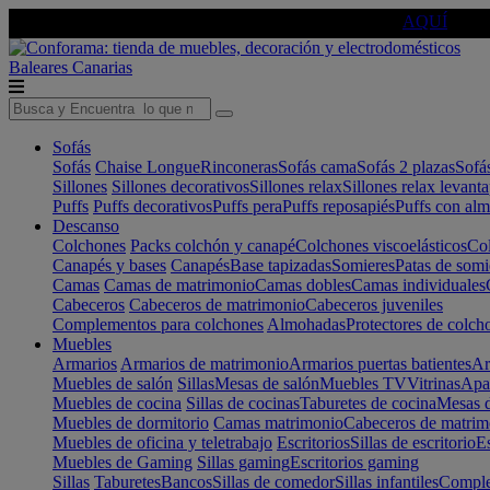
🔵Cambia tu electro con
-10% EXTRA
de descuento ☑️
AQUÍ
Baleares
Canarias
Sofás
Sofás
Chaise Longue
Rinconeras
Sofás cama
Sofás 2 plazas
Sofá
Sillones
Sillones decorativos
Sillones relax
Sillones relax levant
Puffs
Puffs decorativos
Puffs pera
Puffs reposapiés
Puffs con al
Descanso
Colchones
Packs colchón y canapé
Colchones viscoelásticos
Col
Canapés y bases
Canapés
Base tapizadas
Somieres
Patas de somi
Camas
Camas de matrimonio
Camas dobles
Camas individuales
Cabeceros
Cabeceros de matrimonio
Cabeceros juveniles
Complementos para colchones
Almohadas
Protectores de colch
Muebles
Armarios
Armarios de matrimonio
Armarios puertas batientes
Ar
Muebles de salón
Sillas
Mesas de salón
Muebles TV
Vitrinas
Apa
Muebles de cocina
Sillas de cocinas
Taburetes de cocina
Mesas d
Muebles de dormitorio
Camas matrimonio
Cabeceros de matrim
Muebles de oficina y teletrabajo
Escritorios
Sillas de escritorio
Es
Muebles de Gaming
Sillas gaming
Escritorios gaming
Sillas
Taburetes
Bancos
Sillas de comedor
Sillas infantiles
Complem