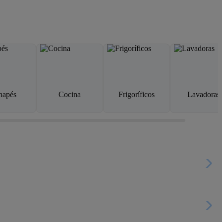
napés
Cocina
Frigoríficos
Lavadoras