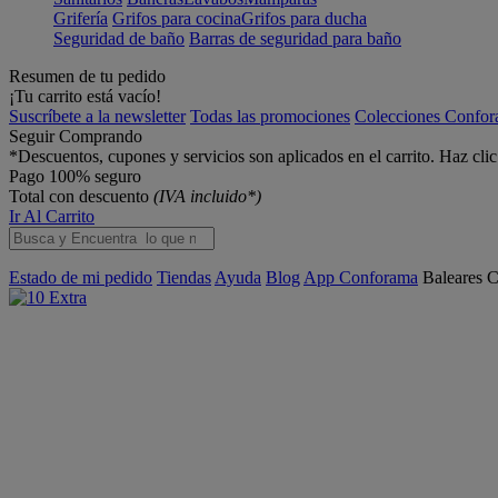
Grifería
Grifos para cocina
Grifos para ducha
Seguridad de baño
Barras de seguridad para baño
Resumen de tu pedido
¡Tu carrito está vacío!
Suscríbete a la newsletter
Todas las promociones
Colecciones Confo
Seguir Comprando
*Descuentos, cupones y servicios son aplicados en el carrito. Haz cli
Pago 100% seguro
Total con descuento
(IVA incluido*)
Ir Al Carrito
Estado de mi pedido
Tiendas
Ayuda
Blog
App Conforama
Baleares
C