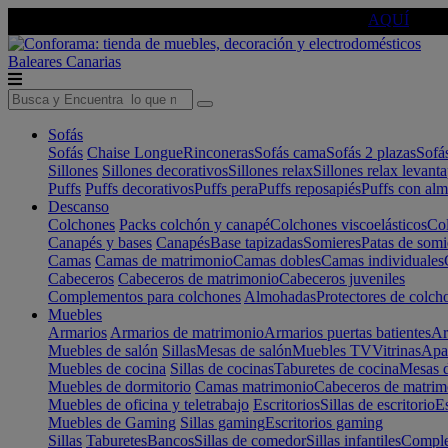
🔵Cambia tu electro con
-10% EXTRA
de descuento ☑️
AQUÍ
Baleares
Canarias
Sofás
Sofás
Chaise Longue
Rinconeras
Sofás cama
Sofás 2 plazas
Sofá
Sillones
Sillones decorativos
Sillones relax
Sillones relax levant
Puffs
Puffs decorativos
Puffs pera
Puffs reposapiés
Puffs con al
Descanso
Colchones
Packs colchón y canapé
Colchones viscoelásticos
Col
Canapés y bases
Canapés
Base tapizadas
Somieres
Patas de somi
Camas
Camas de matrimonio
Camas dobles
Camas individuales
Cabeceros
Cabeceros de matrimonio
Cabeceros juveniles
Complementos para colchones
Almohadas
Protectores de colch
Muebles
Armarios
Armarios de matrimonio
Armarios puertas batientes
Ar
Muebles de salón
Sillas
Mesas de salón
Muebles TV
Vitrinas
Apa
Muebles de cocina
Sillas de cocinas
Taburetes de cocina
Mesas d
Muebles de dormitorio
Camas matrimonio
Cabeceros de matrim
Muebles de oficina y teletrabajo
Escritorios
Sillas de escritorio
Es
Muebles de Gaming
Sillas gaming
Escritorios gaming
Sillas
Taburetes
Bancos
Sillas de comedor
Sillas infantiles
Complem