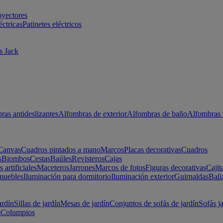
oyectores
éctricas
Patinetes eléctricos
s Jack
ras antideslizantes
Alfombras de exterior
Alfombras de baño
Alfombras 
Canvas
Cuadros pintados a mano
Marcos
Placas decorativas
Cuadros
s
Biombos
Cestas
Baúles
Revisteros
Cajas
s artificiales
Maceteros
Jarrones
Marcos de fotos
Figuras decorativas
Cajit
muebles
Iluminación para dormitorio
Iluminación exterior
Guirnaldas
Bali
ardín
Sillas de jardín
Mesas de jardín
Conjuntos de sofás de jardín
Sofás j
s
Columpios