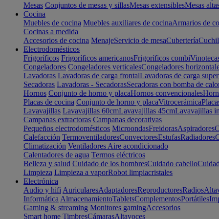
Mesas
Conjuntos de mesas y sillas
Mesas extensibles
Mesas alta
Cocina
Muebles de cocina
Muebles auxiliares de cocina
Armarios de co
Cocinas a medida
Accesorios de cocina
Menaje
Servicio de mesa
Cubertería
Cuchil
Electrodomésticos
Frigoríficos
Frigoríficos americanos
Frigoríficos combi
Vinoteca
Congeladores
Congeladores verticales
Congeladores horizontal
Lavadoras
Lavadoras de carga frontal
Lavadoras de carga super
Secadoras
Lavadoras - Secadoras
Secadoras con bomba de calo
Hornos
Conjunto de horno y placa
Hornos convencionales
Horno
Placas de cocina
Conjunto de horno y placa
Vitrocerámica
Placa
Lavavajillas
Lavavajillas 60cm
Lavavajillas 45cm
Lavavajillas i
Campanas extractoras
Campanas decorativas
Pequeños electrodomésticos
Microondas
Freidoras
Aspiradores
C
Calefacción
Termoventiladores
Convectores
Estufas
Radiadores
C
Climatización
Ventiladores
Aire acondicionado
Calentadores de agua
Termos eléctricos
Belleza y salud
Cuidado de los hombres
Cuidado cabello
Cuidad
Limpieza
Limpieza a vapor
Robot limpiacristales
Electrónica
Audio y hifi
Auriculares
Adaptadores
Reproductores
Radios
Alta
Informática
Almacenamiento
Tablets
Complementos
Portátiles
Im
Gaming & streaming
Monitores gaming
Accesorios
Smart home
Timbres
Cámaras
Altavoces