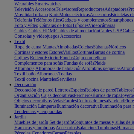
Wearables
Smartwatches
Televisión
Accesorios
Televisores
Reproductores
Adaptadores
Pr
Movilidad urbana
Karts
Motos eléctricas
Accesorios
Bicicletas el
Telefonía
Teléfonos fijos
Gadgets y complementos
Smartphones
Foto y vídeo
Cámaras de fotos
Trípodes
Videocámaras
Cables
Cables HDMI
Cables de alimentación
Cables USB
Cable
Consolas y videojuegos
Accesorios
Textil
Ropa de cama
Mantas
Almohadas
Colchas
Sábanas
Nórdicos
Cortinas y estores
Estores
Visillos
Cortinas
Barras de cortina
Cojines
Relleno
Exterior
Fundas
Cojín con relleno
Complementos para sofás
Fundas de sofás
Plaids
Alfombras
Alfombras de habitación
Alfombras pequeñas
Alfomb
Textil baño
Albornoces
Toallas
Textil cocina
Manteles
Servilletas
Decoración
Decoración de pared
Letreros
Espejos
Relojes de pared
Tableros
Organización
Cajas decorativas
Percheros
Burros de ropa
Joyero
Objetos decorativos
Velas
Faroles
Centros de mesa
Navidad
Flore
Iluminación
Lámparas
Iluminación decorativa
Iluminación para 
Tendencias y temporadas
Jardín
Muebles de jardín
Set de jardín
Conjuntos de mesas y sillas de j
Hamacas y tumbonas
Accesorios
Balancines
Tumbonas
Hamaca
Pérgolas
Cenadores
Carpas
Pérgolas