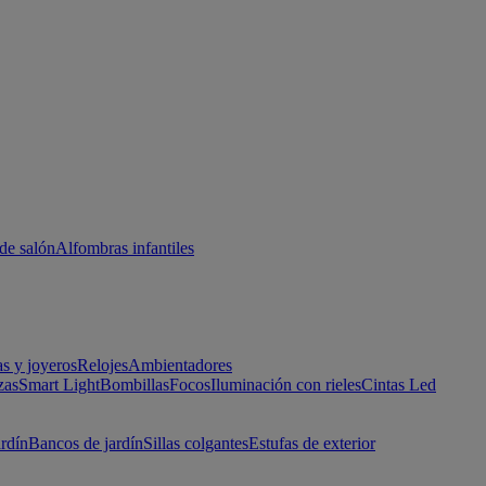
de salón
Alfombras infantiles
as y joyeros
Relojes
Ambientadores
zas
Smart Light
Bombillas
Focos
Iluminación con rieles
Cintas Led
ardín
Bancos de jardín
Sillas colgantes
Estufas de exterior