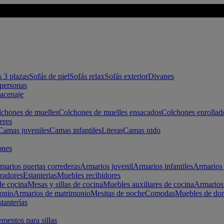
s 3 plazas
Sofás de piel
Sofás relax
Sofás exterior
Divanes
apersonas
macenaje
chones de muelles
Colchones de muelles ensacados
Colchones enrollad
eres
Camas juveniles
Camas infantiles
Literas
Camas nido
ones
marios puertas correderas
Armarios juvenil
Armarios infantiles
Armarios 
radores
Estanterias
Muebles recibidores
e cocina
Mesas y sillas de cocina
Muebles auxiliares de cocina
Armarios
onio
Armarios de matrimonio
Mesitas de noche
Comodas
Muebles de dor
tanterías
entos para sillas