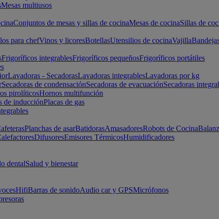
s
Mesas multiusos
cina
Conjuntos de mesas y sillas de cocina
Mesas de cocina
Sillas de coc
los para chef
Vinos y licores
Botellas
Utensilios de cocina
Vajilla
Bandeja
s
Frigoríficos integrables
Frigoríficos pequeños
Frigoríficos portátiles
es
ior
Lavadoras - Secadoras
Lavadoras integrables
Lavadoras por kg
r
Secadoras de condensación
Secadoras de evacuación
Secadoras integra
s pirolíticos
Hornos multifunción
s de inducción
Placas de gas
ntegrables
afeteras
Planchas de asar
Batidoras
Amasadores
Robots de Cocina
Balanz
alefactores
Difusores
Emisores Térmicos
Humidificadores
o dental
Salud y bienestar
voces
Hifi
Barras de sonido
Audio car y GPS
Micrófonos
presoras