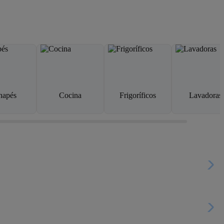
napés
Cocina
Frigoríficos
Lavadoras