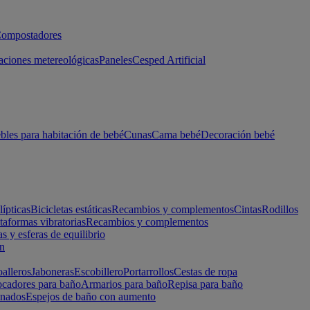
ompostadores
aciones metereológicas
Paneles
Cesped Artificial
les para habitación de bebé
Cunas
Cama bebé
Decoración bebé
lípticas
Bicicletas estáticas
Recambios y complementos
Cintas
Rodillos
taformas vibratorias
Recambios y complementos
s y esferas de equilibrio
ón
alleros
Jaboneras
Escobillero
Portarrollos
Cestas de ropa
cadores para baño
Armarios para baño
Repisa para baño
inados
Espejos de baño con aumento