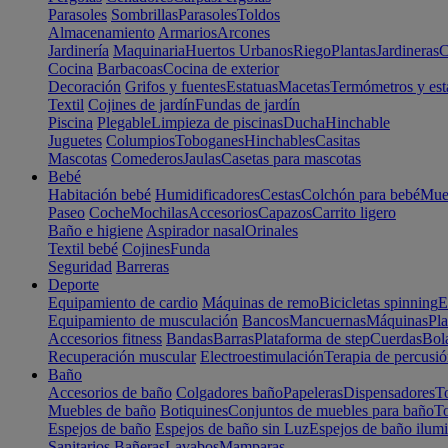
Parasoles
Sombrillas
Parasoles
Toldos
Almacenamiento
Armarios
Arcones
Jardinería
Maquinaria
Huertos Urbanos
Riego
Plantas
Jardineras
C
Cocina
Barbacoas
Cocina de exterior
Decoración
Grifos y fuentes
Estatuas
Macetas
Termómetros y est
Textil
Cojines de jardín
Fundas de jardín
Piscina
Plegable
Limpieza de piscinas
Ducha
Hinchable
Juguetes
Columpios
Toboganes
Hinchables
Casitas
Mascotas
Comederos
Jaulas
Casetas para mascotas
Bebé
Habitación bebé
Humidificadores
Cestas
Colchón para bebé
Mueb
Paseo
Coche
Mochilas
Accesorios
Capazos
Carrito ligero
Baño e higiene
Aspirador nasal
Orinales
Textil bebé
Cojines
Funda
Seguridad
Barreras
Deporte
Equipamiento de cardio
Máquinas de remo
Bicicletas spinning
E
Equipamiento de musculación
Bancos
Mancuernas
Máquinas
Pla
Accesorios fitness
Bandas
Barras
Plataforma de step
Cuerdas
Bola
Recuperación muscular
Electroestimulación
Terapia de percusi
Baño
Accesorios de baño
Colgadores baño
Papeleras
Dispensadores
To
Muebles de baño
Botiquines
Conjuntos de muebles para baño
To
Espejos de baño
Espejos de baño sin Luz
Espejos de baño ilum
Sanitarios
Bañeras
Lavabos
Mamparas