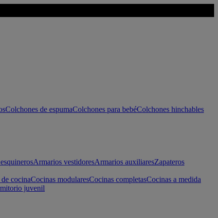
os
Colchones de espuma
Colchones para bebé
Colchones hinchables
esquineros
Armarios vestidores
Armarios auxiliares
Zapateros
 de cocina
Cocinas modulares
Cocinas completas
Cocinas a medida
mitorio juvenil