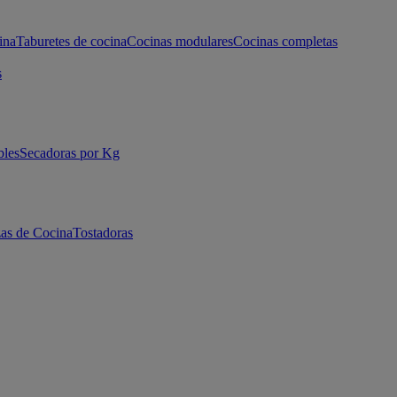
ina
Taburetes de cocina
Cocinas modulares
Cocinas completas
s
bles
Secadoras por Kg
as de Cocina
Tostadoras