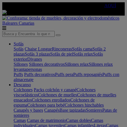
🔵Cambia tu electro con
-10% EXTRA
de descuento ☑️
AQUÍ
Baleares
Canarias
Sofás
Sofás
Chaise Longue
Rinconeras
Sofás cama
Sofás 2
plazas
Sofás 3 plazas
Sofás de piel
Sofás relax
Sofás
exterior
Divanes
Sillones
Sillones decorativos
Sillones relax
Sillones relax
levantapersonas
Puffs
Puffs decorativos
Puffs pera
Puffs reposapiés
Puffs con
almacenaje
Descanso
Colchones
Packs colchón y canapé
Colchones
viscoelásticos
Colchones de muelles
Colchones de muelles
ensacados
Colchones enrollados
Colchones de
espuma
Colchones para bebé
Colchones hinchables
Canapés y bases
Canapés
Base tapizadas
Somieres
Patas de
somieres
Camas
Camas de matrimonio
Camas dobles
Camas
individuales
Camas juveniles
Camas infantiles
Literas
Camas