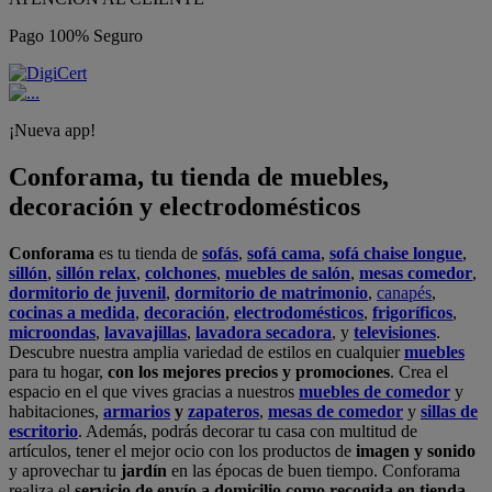
Pago 100% Seguro
¡Nueva app!
Conforama, tu tienda de muebles,
decoración y electrodomésticos
Conforama
es tu tienda de
sofás
,
sofá cama
,
sofá chaise longue
,
sillón
,
sillón relax
,
colchones
,
muebles de salón
,
mesas comedor
,
dormitorio de juvenil
,
dormitorio de matrimonio
,
canapés
,
cocinas a medida
,
decoración
,
electrodomésticos
,
frigoríficos
,
microondas
,
lavavajillas
,
lavadora secadora
, y
televisiones
.
Descubre nuestra amplia variedad de estilos en cualquier
muebles
para tu hogar,
con los mejores precios y promociones
. Crea el
espacio en el que vives gracias a nuestros
muebles de comedor
y
habitaciones,
armarios
y
zapateros
,
mesas de comedor
y
sillas de
escritorio
. Además, podrás decorar tu casa con multitud de
artículos, tener el mejor ocio con los productos de
imagen y sonido
y aprovechar tu
jardín
en las épocas de buen tiempo. Conforama
realiza el
servicio de envío a domicilio como recogida en tienda.