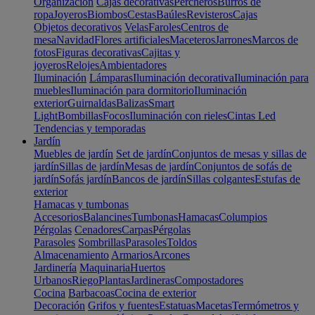
Organización
Cajas decorativas
Percheros
Burros de
ropa
Joyeros
Biombos
Cestas
Baúles
Revisteros
Cajas
Objetos decorativos
Velas
Faroles
Centros de
mesa
Navidad
Flores artificiales
Maceteros
Jarrones
Marcos de
fotos
Figuras decorativas
Cajitas y
joyeros
Relojes
Ambientadores
Iluminación
Lámparas
Iluminación decorativa
Iluminación para
muebles
Iluminación para dormitorio
Iluminación
exterior
Guirnaldas
Balizas
Smart
Light
Bombillas
Focos
Iluminación con rieles
Cintas Led
Tendencias y temporadas
Jardín
Muebles de jardín
Set de jardín
Conjuntos de mesas y sillas de
jardín
Sillas de jardín
Mesas de jardín
Conjuntos de sofás de
jardín
Sofás jardín
Bancos de jardín
Sillas colgantes
Estufas de
exterior
Hamacas y tumbonas
Accesorios
Balancines
Tumbonas
Hamacas
Columpios
Pérgolas
Cenadores
Carpas
Pérgolas
Parasoles
Sombrillas
Parasoles
Toldos
Almacenamiento
Armarios
Arcones
Jardinería
Maquinaria
Huertos
Urbanos
Riego
Plantas
Jardineras
Compostadores
Cocina
Barbacoas
Cocina de exterior
Decoración
Grifos y fuentes
Estatuas
Macetas
Termómetros y