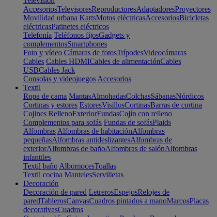
Televisión
Accesorios
Televisores
Reproductores
Adaptadores
Proyectores
Movilidad urbana
Karts
Motos eléctricas
Accesorios
Bicicletas
eléctricas
Patinetes eléctricos
Telefonía
Teléfonos fijos
Gadgets y
complementos
Smartphones
Foto y vídeo
Cámaras de fotos
Trípodes
Videocámaras
Cables
Cables HDMI
Cables de alimentación
Cables
USB
Cables Jack
Consolas y videojuegos
Accesorios
Textil
Ropa de cama
Mantas
Almohadas
Colchas
Sábanas
Nórdicos
Cortinas y estores
Estores
Visillos
Cortinas
Barras de cortina
Cojines
Relleno
Exterior
Fundas
Cojín con relleno
Complementos para sofás
Fundas de sofás
Plaids
Alfombras
Alfombras de habitación
Alfombras
pequeñas
Alfombras antideslizantes
Alfombras de
exterior
Alfombras de baño
Alfombras de salón
Alfombras
infantiles
Textil baño
Albornoces
Toallas
Textil cocina
Manteles
Servilletas
Decoración
Decoración de pared
Letreros
Espejos
Relojes de
pared
Tableros
Canvas
Cuadros pintados a mano
Marcos
Placas
decorativas
Cuadros