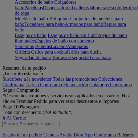
Accesorios de baño
Colgadores
baño
Papeleras
Dispensadores
Toalleros
Jaboneras
Escobillero
Port
de ropa
Muebles de baño
Botiquines
Conjuntos de muebles para
baño
Tocadores para baño
Armarios para baño
Repisa para
baño
Espejos de baño
Espejos de baño sin Luz
Espejos de baño
iluminados
Espejos de baño con aumento
Sanitarios
Bañeras
Lavabos
Mamparas
Grifería
Grifos para cocina
Grifos para ducha
Seguridad de baño
Barras de seguridad para baño
Resumen de tu pedido
¡Tu carrito está vacío!
Suscríbete a la newsletter
Todas las promociones
Colecciones
Conforama
Tarjeta Conforama
Financiación
Catálogos Conforama
Seguir Comprando
*Descuentos, cupones y servicios son aplicados en el carrito. Haz
clic en Tramitar Pedido para ver estos descuentos e importes
Pago 100% seguro
Total con descuento
(IVA incluido*)
Ir Al Carrito
Estado de mi pedido
Tiendas
Ayuda
Blog
App Conforama
Baleares