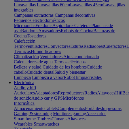
Lavavajillas
Lavavajillas 60cm
Lavavajillas 45cm
Lavavajillas
integrables
Campanas extractoras
Campanas decorativas
Pequeños electrodomésticos
Microondas
Freidoras
Aspiradores
Cafeteras
Planchas de
asar
Batidoras
Amasadores
Robots de Cocina
Balanzas de
Cocina
Tostadoras
Calefacción
Termoventiladores
Convectores
Estufas
Radiadores
Calefactores
D
Térmicos
Humidificadores
Climatización
Ventiladores
Aire acondicionado
Calentadores de agua
Termos eléctricos
Belleza y salud
Cuidado de los hombres
Cuidado
cabello
Cuidado dental
Salud y bienestar
Limpieza
Limpieza a vapor
Robot limpiacristales
Electrónica
Audio y hifi
Auriculares
Adaptadores
Reproductores
Radios
Altavoces
Hifi
Bar
de sonido
Audio car y GPS
Micrófonos
Informática
Almacenamiento
Tablets
Complementos
Portátiles
Impresoras
Gaming & streaming
Monitores gaming
Accesorios
Smart home
Timbres
Cámaras
Altavoces
Wearables
Smartwatches