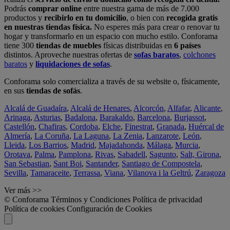
Podrás
comprar online
entre nuestra gama de más de 7.000
productos y
recibirlo en tu domicilio
, o bien con
recogida gratis
en nuestras tiendas física.
No esperes más para crear o renovar tu
hogar y transformarlo en un espacio con mucho estilo. Conforama
tiene 300
tiendas de muebles
físicas distribuidas en
6 países
distintos. Aproveche nuestras ofertas de
sofas baratos
,
colchones
baratos
y
liquidaciones de sofas
.
Conforama solo comercializa a través de su website o, físicamente,
en sus
tiendas de sofás
.
Alcalá de Guadaíra
,
Alcalá de Henares
,
Alcorcón
,
Alfafar
,
Alicante
,
Arinaga
,
Asturias
,
Badalona
,
Barakaldo
,
Barcelona
,
Burjassot
,
Castellón
,
Chafiras
,
Cordoba
,
Elche
,
Finestrat
,
Granada
,
Huércal de
Almería
,
La Coruña
,
La Laguna
,
La Zenia
,
Lanzarote
,
León
,
Lleida
,
Los Barrios
,
Madrid
,
Majadahonda
,
Málaga
,
Murcia
,
Orotava
,
Palma
,
Pamplona
,
Rivas
,
Sabadell
,
Sagunto
,
Salt, Girona
,
San Sebastian
,
Sant Boi
,
Santander
,
Santiago de Compostela
,
Sevilla
,
Tamaraceite
,
Terrassa
,
Viana
,
Vilanova i la Geltrú
,
Zaragoza
Ver más >>
© Conforama
Términos y Condiciones
Política de privacidad
Política de cookies
Configuración de Cookies