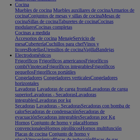
Cocina
Muebles de cocina
Muebles auxiliares de cocina
Armarios de
cocina
Conjuntos de mesas y sillas de cocina
Mesas de
cocina
Sillas de cocina
Taburetes de cocina
Cocinas
modulares
Cocinas completas
Cocinas a medida
Accesorios de cocina
Menaje
Servicio de
mesa
Cubertería
Cuchillos para chef
Vinos y
licores
Botellas
Utensilios de cocina
Vajilla
Bandejas
Electrodomésticos
Frigoríficos
Frigoríficos americanos
Frigoríficos
combi
Vinotecas
Frigoríficos integrables
Frigoríficos
pequeños
Frigoríficos portátiles
Congeladores
Congeladores verticales
Congeladores
horizontales
Lavadoras
Lavadoras de carga frontal
Lavadoras de carga
superior
Lavadoras - Secadoras
Lavadoras
integrables
Lavadoras por kg
Secadoras
Lavadoras - Secadoras
Secadoras con bomba de
calor
Secadoras de condensación
Secadoras de
evacuación
Secadoras integrables
Secadoras por Kg
Hornos
Conjunto de horno y placa
Hornos
convencionales
Hornos pirolíticos
Hornos multifunción
Placas de cocina
Conjunto de horno y
placa
Vitrocerámica
Placas de inducción
Placas de gas