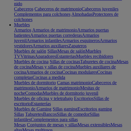
nido
Cabeceros
Cabeceros de matrimonio
Cabeceros juveniles
Complementos para colchones
Almohadas
Protectores de
colchones
Muebles
Armarios
Armarios de matrimonio
Armarios puertas
batientes
Armarios puertas correderas
Armarios
juvenil
Armarios infantiles
Armarios esquineros
Armarios
vestidores
Armarios auxiliares
Zapateros
Muebles de salón
Sillas
Mesas de salón
Muebles
TV
Vitrinas
Aparadores
Estanterias
Muebles recibidores
Muebles de cocina
Sillas de cocinas
Taburetes de cocina
Mesas
de cocina
Mesas y sillas de cocina
Muebles auxiliares de
cocina
Armarios de cocina
Cocinas modulares
Cocinas
completas
Cocinas a medida
Muebles de dormitorio
Camas matrimonio
Cabeceros de
matrimonio
Armarios de matrimonio
Mesitas de
noche
Comodas
Muebles de dormitorio juvenil
Muebles de oficina y teletrabajo
Escritorios
Sillas de
escritorio
Estanterías
Muebles de Gaming
Sillas gaming
Escritorios gaming
Sillas
Taburetes
Bancos
Sillas de comedor
Sillas
infantiles
Complementos para sillas
Mesas
Conjuntos de mesas y sillas
Mesas extensibles
Mesas
altas
Mesas multiusos