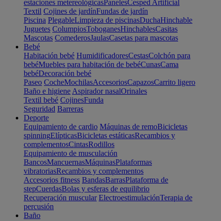
estaciones metereológicas
Paneles
Cesped Artificial
Textil
Cojines de jardín
Fundas de jardín
Piscina
Plegable
Limpieza de piscinas
Ducha
Hinchable
Juguetes
Columpios
Toboganes
Hinchables
Casitas
Mascotas
Comederos
Jaulas
Casetas para mascotas
Bebé
Habitación bebé
Humidificadores
Cestas
Colchón para
bebé
Muebles para habitación de bebé
Cunas
Cama
bebé
Decoración bebé
Paseo
Coche
Mochilas
Accesorios
Capazos
Carrito ligero
Baño e higiene
Aspirador nasal
Orinales
Textil bebé
Cojines
Funda
Seguridad
Barreras
Deporte
Equipamiento de cardio
Máquinas de remo
Bicicletas
spinning
Elípticas
Bicicletas estáticas
Recambios y
complementos
Cintas
Rodillos
Equipamiento de musculación
Bancos
Mancuernas
Máquinas
Plataformas
vibratorias
Recambios y complementos
Accesorios fitness
Bandas
Barras
Plataforma de
step
Cuerdas
Bolas y esferas de equilibrio
Recuperación muscular
Electroestimulación
Terapia de
percusión
Baño