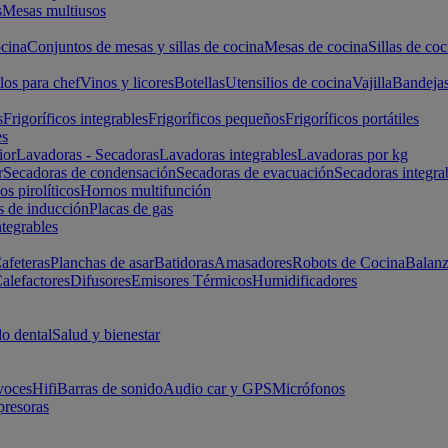
s
Mesas multiusos
cina
Conjuntos de mesas y sillas de cocina
Mesas de cocina
Sillas de coc
los para chef
Vinos y licores
Botellas
Utensilios de cocina
Vajilla
Bandeja
s
Frigoríficos integrables
Frigoríficos pequeños
Frigoríficos portátiles
es
ior
Lavadoras - Secadoras
Lavadoras integrables
Lavadoras por kg
r
Secadoras de condensación
Secadoras de evacuación
Secadoras integra
s pirolíticos
Hornos multifunción
s de inducción
Placas de gas
ntegrables
afeteras
Planchas de asar
Batidoras
Amasadores
Robots de Cocina
Balanz
alefactores
Difusores
Emisores Térmicos
Humidificadores
o dental
Salud y bienestar
voces
Hifi
Barras de sonido
Audio car y GPS
Micrófonos
presoras