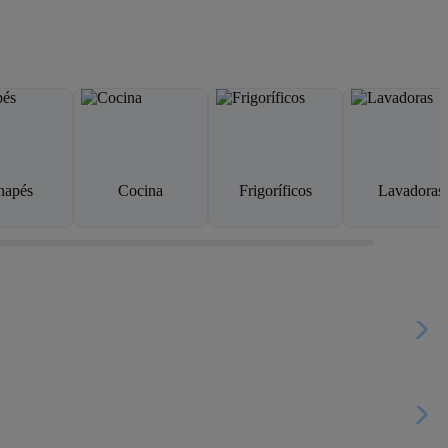
napés
Cocina
Frigoríficos
Lavadoras