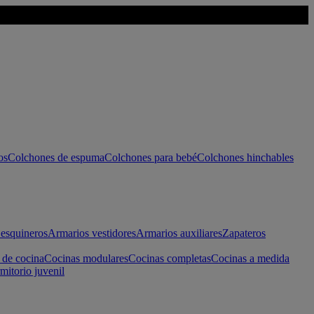
os
Colchones de espuma
Colchones para bebé
Colchones hinchables
esquineros
Armarios vestidores
Armarios auxiliares
Zapateros
 de cocina
Cocinas modulares
Cocinas completas
Cocinas a medida
mitorio juvenil