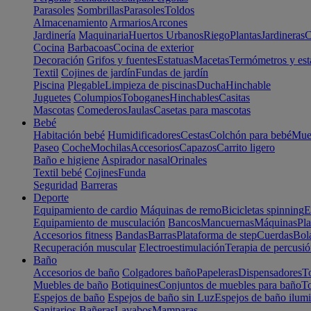
Parasoles
Sombrillas
Parasoles
Toldos
Almacenamiento
Armarios
Arcones
Jardinería
Maquinaria
Huertos Urbanos
Riego
Plantas
Jardineras
C
Cocina
Barbacoas
Cocina de exterior
Decoración
Grifos y fuentes
Estatuas
Macetas
Termómetros y est
Textil
Cojines de jardín
Fundas de jardín
Piscina
Plegable
Limpieza de piscinas
Ducha
Hinchable
Juguetes
Columpios
Toboganes
Hinchables
Casitas
Mascotas
Comederos
Jaulas
Casetas para mascotas
Bebé
Habitación bebé
Humidificadores
Cestas
Colchón para bebé
Mueb
Paseo
Coche
Mochilas
Accesorios
Capazos
Carrito ligero
Baño e higiene
Aspirador nasal
Orinales
Textil bebé
Cojines
Funda
Seguridad
Barreras
Deporte
Equipamiento de cardio
Máquinas de remo
Bicicletas spinning
E
Equipamiento de musculación
Bancos
Mancuernas
Máquinas
Pla
Accesorios fitness
Bandas
Barras
Plataforma de step
Cuerdas
Bola
Recuperación muscular
Electroestimulación
Terapia de percusi
Baño
Accesorios de baño
Colgadores baño
Papeleras
Dispensadores
To
Muebles de baño
Botiquines
Conjuntos de muebles para baño
To
Espejos de baño
Espejos de baño sin Luz
Espejos de baño ilum
Sanitarios
Bañeras
Lavabos
Mamparas