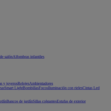
de salón
Alfombras infantiles
as y joyeros
Relojes
Ambientadores
zas
Smart Light
Bombillas
Focos
Iluminación con rieles
Cintas Led
ardín
Bancos de jardín
Sillas colgantes
Estufas de exterior