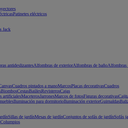
oyectores
éctricas
Patinetes eléctricos
s Jack
ras antideslizantes
Alfombras de exterior
Alfombras de baño
Alfombras 
Canvas
Cuadros pintados a mano
Marcos
Placas decorativas
Cuadros
s
Biombos
Cestas
Baúles
Revisteros
Cajas
s artificiales
Maceteros
Jarrones
Marcos de fotos
Figuras decorativas
Cajit
muebles
Iluminación para dormitorio
Iluminación exterior
Guirnaldas
Bali
ardín
Sillas de jardín
Mesas de jardín
Conjuntos de sofás de jardín
Sofás j
s
Columpios