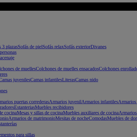
s 3 plazas
Sofás de piel
Sofás relax
Sofás exterior
Divanes
apersonas
macenaje
chones de muelles
Colchones de muelles ensacados
Colchones enrollad
eres
Camas juveniles
Camas infantiles
Literas
Camas nido
ones
marios puertas correderas
Armarios juvenil
Armarios infantiles
Armarios 
radores
Estanterias
Muebles recibidores
e cocina
Mesas y sillas de cocina
Muebles auxiliares de cocina
Armarios
onio
Armarios de matrimonio
Mesitas de noche
Comodas
Muebles de dor
tanterías
entos para sillas