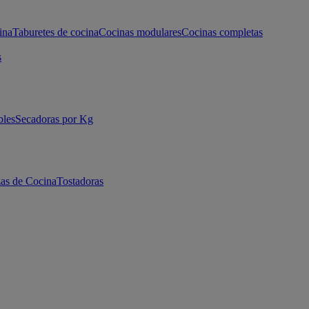
ina
Taburetes de cocina
Cocinas modulares
Cocinas completas
s
bles
Secadoras por Kg
as de Cocina
Tostadoras