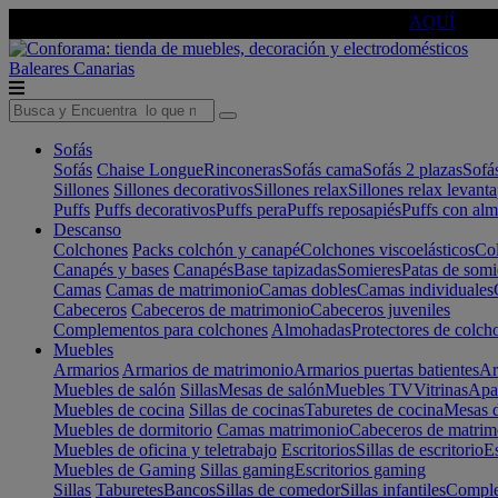
🔵Cambia tu electro con
-10% EXTRA
de descuento ☑️
AQUÍ
Baleares
Canarias
Sofás
Sofás
Chaise Longue
Rinconeras
Sofás cama
Sofás 2 plazas
Sofá
Sillones
Sillones decorativos
Sillones relax
Sillones relax levant
Puffs
Puffs decorativos
Puffs pera
Puffs reposapiés
Puffs con al
Descanso
Colchones
Packs colchón y canapé
Colchones viscoelásticos
Col
Canapés y bases
Canapés
Base tapizadas
Somieres
Patas de somi
Camas
Camas de matrimonio
Camas dobles
Camas individuales
Cabeceros
Cabeceros de matrimonio
Cabeceros juveniles
Complementos para colchones
Almohadas
Protectores de colch
Muebles
Armarios
Armarios de matrimonio
Armarios puertas batientes
Ar
Muebles de salón
Sillas
Mesas de salón
Muebles TV
Vitrinas
Apa
Muebles de cocina
Sillas de cocinas
Taburetes de cocina
Mesas d
Muebles de dormitorio
Camas matrimonio
Cabeceros de matrim
Muebles de oficina y teletrabajo
Escritorios
Sillas de escritorio
Es
Muebles de Gaming
Sillas gaming
Escritorios gaming
Sillas
Taburetes
Bancos
Sillas de comedor
Sillas infantiles
Complem