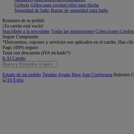
Grifería
Grifos para cocina
Grifos para ducha
Seguridad de baño
Barras de seguridad para baño
Resumen de tu pedido
¡Tu carrito está vacío!
Suscríbete a la newsletter
Todas las promociones
Colecciones Confo
Seguir Comprando
*Descuentos, cupones y servicios son aplicados en el carrito. Haz cli
Pago 100% seguro
Total con descuento
(IVA incluido*)
Ir Al Carrito
Estado de mi pedido
Tiendas
Ayuda
Blog
App Conforama
Baleares
C