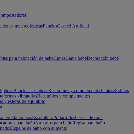
ompostadores
aciones metereológicas
Paneles
Cesped Artificial
les para habitación de bebé
Cunas
Cama bebé
Decoración bebé
lípticas
Bicicletas estáticas
Recambios y complementos
Cintas
Rodillos
taformas vibratorias
Recambios y complementos
s y esferas de equilibrio
ón
alleros
Jaboneras
Escobillero
Portarrollos
Cestas de ropa
cadores para baño
Armarios para baño
Repisa para baño
inados
Espejos de baño con aumento