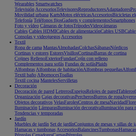
Wearables
Smartwatches
Televisión
Accesorios
Televisores
Reproductores
Adaptadores
Pr
Movilidad urbana
Karts
Motos eléctricas
Accesorios
Bicicletas el
Telefonía
Teléfonos fijos
Gadgets y complementos
Smartphones
Foto y vídeo
Cámaras de fotos
Trípodes
Videocámaras
Cables
Cables HDMI
Cables de alimentación
Cables USB
Cable
Consolas y videojuegos
Accesorios
Textil
Ropa de cama
Mantas
Almohadas
Colchas
Sábanas
Nórdicos
Cortinas y estores
Estores
Visillos
Cortinas
Barras de cortina
Cojines
Relleno
Exterior
Fundas
Cojín con relleno
Complementos para sofás
Fundas de sofás
Plaids
Alfombras
Alfombras de habitación
Alfombras pequeñas
Alfomb
Textil baño
Albornoces
Toallas
Textil cocina
Manteles
Servilletas
Decoración
Decoración de pared
Letreros
Espejos
Relojes de pared
Tableros
Organización
Cajas decorativas
Percheros
Burros de ropa
Joyero
Objetos decorativos
Velas
Faroles
Centros de mesa
Navidad
Flore
Iluminación
Lámparas
Iluminación decorativa
Iluminación para 
Tendencias y temporadas
Jardín
Muebles de jardín
Set de jardín
Conjuntos de mesas y sillas de j
Hamacas y tumbonas
Accesorios
Balancines
Tumbonas
Hamaca
Pérgolas
Cenadores
Carpas
Pérgolas