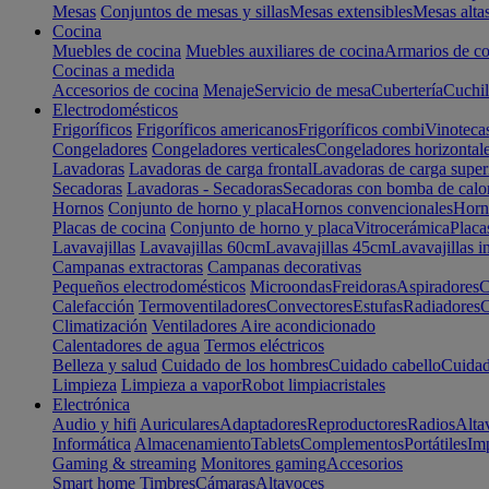
Mesas
Conjuntos de mesas y sillas
Mesas extensibles
Mesas alta
Cocina
Muebles de cocina
Muebles auxiliares de cocina
Armarios de co
Cocinas a medida
Accesorios de cocina
Menaje
Servicio de mesa
Cubertería
Cuchil
Electrodomésticos
Frigoríficos
Frigoríficos americanos
Frigoríficos combi
Vinoteca
Congeladores
Congeladores verticales
Congeladores horizontal
Lavadoras
Lavadoras de carga frontal
Lavadoras de carga super
Secadoras
Lavadoras - Secadoras
Secadoras con bomba de calo
Hornos
Conjunto de horno y placa
Hornos convencionales
Horno
Placas de cocina
Conjunto de horno y placa
Vitrocerámica
Placa
Lavavajillas
Lavavajillas 60cm
Lavavajillas 45cm
Lavavajillas i
Campanas extractoras
Campanas decorativas
Pequeños electrodomésticos
Microondas
Freidoras
Aspiradores
C
Calefacción
Termoventiladores
Convectores
Estufas
Radiadores
C
Climatización
Ventiladores
Aire acondicionado
Calentadores de agua
Termos eléctricos
Belleza y salud
Cuidado de los hombres
Cuidado cabello
Cuidad
Limpieza
Limpieza a vapor
Robot limpiacristales
Electrónica
Audio y hifi
Auriculares
Adaptadores
Reproductores
Radios
Alta
Informática
Almacenamiento
Tablets
Complementos
Portátiles
Im
Gaming & streaming
Monitores gaming
Accesorios
Smart home
Timbres
Cámaras
Altavoces