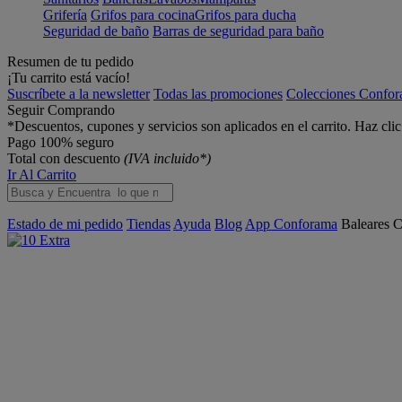
Grifería
Grifos para cocina
Grifos para ducha
Seguridad de baño
Barras de seguridad para baño
Resumen de tu pedido
¡Tu carrito está vacío!
Suscríbete a la newsletter
Todas las promociones
Colecciones Confo
Seguir Comprando
*Descuentos, cupones y servicios son aplicados en el carrito. Haz cli
Pago 100% seguro
Total con descuento
(IVA incluido*)
Ir Al Carrito
Estado de mi pedido
Tiendas
Ayuda
Blog
App Conforama
Baleares
C