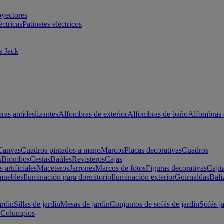
oyectores
éctricas
Patinetes eléctricos
s Jack
ras antideslizantes
Alfombras de exterior
Alfombras de baño
Alfombras 
Canvas
Cuadros pintados a mano
Marcos
Placas decorativas
Cuadros
s
Biombos
Cestas
Baúles
Revisteros
Cajas
s artificiales
Maceteros
Jarrones
Marcos de fotos
Figuras decorativas
Cajit
muebles
Iluminación para dormitorio
Iluminación exterior
Guirnaldas
Bali
ardín
Sillas de jardín
Mesas de jardín
Conjuntos de sofás de jardín
Sofás j
s
Columpios