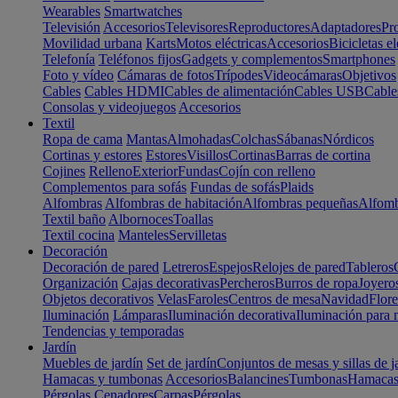
Wearables
Smartwatches
Televisión
Accesorios
Televisores
Reproductores
Adaptadores
Pr
Movilidad urbana
Karts
Motos eléctricas
Accesorios
Bicicletas el
Telefonía
Teléfonos fijos
Gadgets y complementos
Smartphones
Foto y vídeo
Cámaras de fotos
Trípodes
Videocámaras
Objetivos
Cables
Cables HDMI
Cables de alimentación
Cables USB
Cable
Consolas y videojuegos
Accesorios
Textil
Ropa de cama
Mantas
Almohadas
Colchas
Sábanas
Nórdicos
Cortinas y estores
Estores
Visillos
Cortinas
Barras de cortina
Cojines
Relleno
Exterior
Fundas
Cojín con relleno
Complementos para sofás
Fundas de sofás
Plaids
Alfombras
Alfombras de habitación
Alfombras pequeñas
Alfomb
Textil baño
Albornoces
Toallas
Textil cocina
Manteles
Servilletas
Decoración
Decoración de pared
Letreros
Espejos
Relojes de pared
Tableros
Organización
Cajas decorativas
Percheros
Burros de ropa
Joyero
Objetos decorativos
Velas
Faroles
Centros de mesa
Navidad
Flore
Iluminación
Lámparas
Iluminación decorativa
Iluminación para 
Tendencias y temporadas
Jardín
Muebles de jardín
Set de jardín
Conjuntos de mesas y sillas de j
Hamacas y tumbonas
Accesorios
Balancines
Tumbonas
Hamaca
Pérgolas
Cenadores
Carpas
Pérgolas