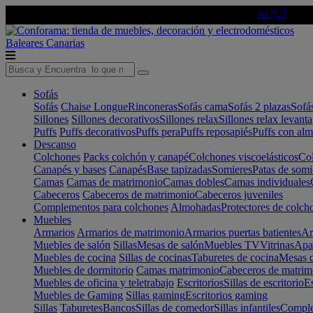
🔵Cambia tu electro con
-10% EXTRA
de descuento ☑️
AQUÍ
Baleares
Canarias
Sofás
Sofás
Chaise Longue
Rinconeras
Sofás cama
Sofás 2 plazas
Sofá
Sillones
Sillones decorativos
Sillones relax
Sillones relax levant
Puffs
Puffs decorativos
Puffs pera
Puffs reposapiés
Puffs con al
Descanso
Colchones
Packs colchón y canapé
Colchones viscoelásticos
Col
Canapés y bases
Canapés
Base tapizadas
Somieres
Patas de somi
Camas
Camas de matrimonio
Camas dobles
Camas individuales
Cabeceros
Cabeceros de matrimonio
Cabeceros juveniles
Complementos para colchones
Almohadas
Protectores de colch
Muebles
Armarios
Armarios de matrimonio
Armarios puertas batientes
Ar
Muebles de salón
Sillas
Mesas de salón
Muebles TV
Vitrinas
Apa
Muebles de cocina
Sillas de cocinas
Taburetes de cocina
Mesas d
Muebles de dormitorio
Camas matrimonio
Cabeceros de matrim
Muebles de oficina y teletrabajo
Escritorios
Sillas de escritorio
Es
Muebles de Gaming
Sillas gaming
Escritorios gaming
Sillas
Taburetes
Bancos
Sillas de comedor
Sillas infantiles
Complem