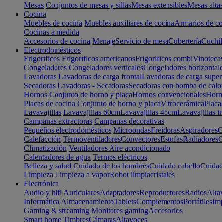
Mesas
Conjuntos de mesas y sillas
Mesas extensibles
Mesas alta
Cocina
Muebles de cocina
Muebles auxiliares de cocina
Armarios de co
Cocinas a medida
Accesorios de cocina
Menaje
Servicio de mesa
Cubertería
Cuchil
Electrodomésticos
Frigoríficos
Frigoríficos americanos
Frigoríficos combi
Vinoteca
Congeladores
Congeladores verticales
Congeladores horizontal
Lavadoras
Lavadoras de carga frontal
Lavadoras de carga super
Secadoras
Lavadoras - Secadoras
Secadoras con bomba de calo
Hornos
Conjunto de horno y placa
Hornos convencionales
Horno
Placas de cocina
Conjunto de horno y placa
Vitrocerámica
Placa
Lavavajillas
Lavavajillas 60cm
Lavavajillas 45cm
Lavavajillas i
Campanas extractoras
Campanas decorativas
Pequeños electrodomésticos
Microondas
Freidoras
Aspiradores
C
Calefacción
Termoventiladores
Convectores
Estufas
Radiadores
C
Climatización
Ventiladores
Aire acondicionado
Calentadores de agua
Termos eléctricos
Belleza y salud
Cuidado de los hombres
Cuidado cabello
Cuidad
Limpieza
Limpieza a vapor
Robot limpiacristales
Electrónica
Audio y hifi
Auriculares
Adaptadores
Reproductores
Radios
Alta
Informática
Almacenamiento
Tablets
Complementos
Portátiles
Im
Gaming & streaming
Monitores gaming
Accesorios
Smart home
Timbres
Cámaras
Altavoces