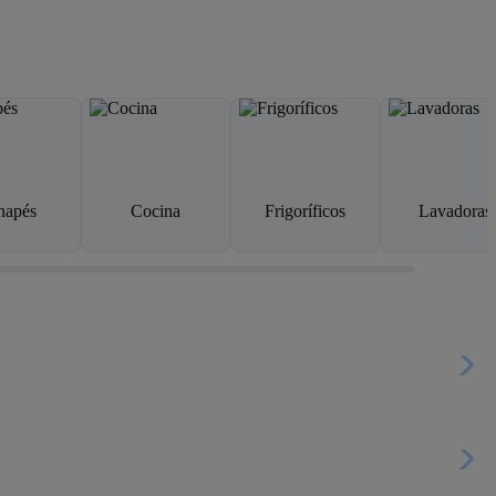
napés
Cocina
Frigoríficos
Lavadoras