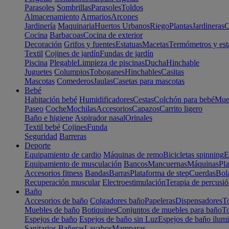
Parasoles
Sombrillas
Parasoles
Toldos
Almacenamiento
Armarios
Arcones
Jardinería
Maquinaria
Huertos Urbanos
Riego
Plantas
Jardineras
C
Cocina
Barbacoas
Cocina de exterior
Decoración
Grifos y fuentes
Estatuas
Macetas
Termómetros y est
Textil
Cojines de jardín
Fundas de jardín
Piscina
Plegable
Limpieza de piscinas
Ducha
Hinchable
Juguetes
Columpios
Toboganes
Hinchables
Casitas
Mascotas
Comederos
Jaulas
Casetas para mascotas
Bebé
Habitación bebé
Humidificadores
Cestas
Colchón para bebé
Mueb
Paseo
Coche
Mochilas
Accesorios
Capazos
Carrito ligero
Baño e higiene
Aspirador nasal
Orinales
Textil bebé
Cojines
Funda
Seguridad
Barreras
Deporte
Equipamiento de cardio
Máquinas de remo
Bicicletas spinning
E
Equipamiento de musculación
Bancos
Mancuernas
Máquinas
Pla
Accesorios fitness
Bandas
Barras
Plataforma de step
Cuerdas
Bola
Recuperación muscular
Electroestimulación
Terapia de percusi
Baño
Accesorios de baño
Colgadores baño
Papeleras
Dispensadores
To
Muebles de baño
Botiquines
Conjuntos de muebles para baño
To
Espejos de baño
Espejos de baño sin Luz
Espejos de baño ilum
Sanitarios
Bañeras
Lavabos
Mamparas