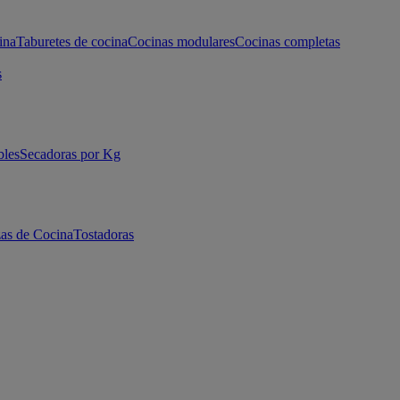
ina
Taburetes de cocina
Cocinas modulares
Cocinas completas
s
bles
Secadoras por Kg
as de Cocina
Tostadoras