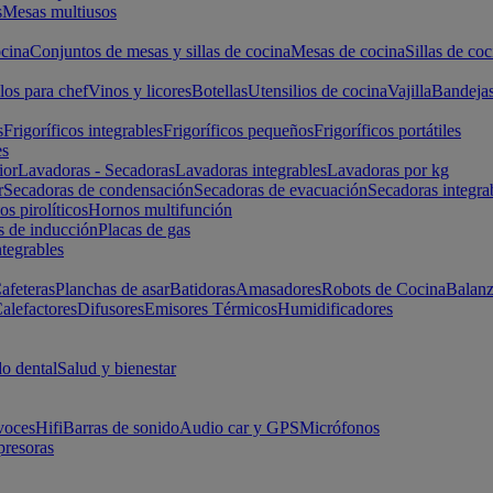
s
Mesas multiusos
cina
Conjuntos de mesas y sillas de cocina
Mesas de cocina
Sillas de coc
los para chef
Vinos y licores
Botellas
Utensilios de cocina
Vajilla
Bandeja
s
Frigoríficos integrables
Frigoríficos pequeños
Frigoríficos portátiles
es
ior
Lavadoras - Secadoras
Lavadoras integrables
Lavadoras por kg
r
Secadoras de condensación
Secadoras de evacuación
Secadoras integra
s pirolíticos
Hornos multifunción
s de inducción
Placas de gas
ntegrables
afeteras
Planchas de asar
Batidoras
Amasadores
Robots de Cocina
Balanz
alefactores
Difusores
Emisores Térmicos
Humidificadores
o dental
Salud y bienestar
voces
Hifi
Barras de sonido
Audio car y GPS
Micrófonos
presoras