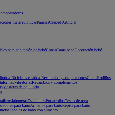
ompostadores
aciones metereológicas
Paneles
Cesped Artificial
les para habitación de bebé
Cunas
Cama bebé
Decoración bebé
lípticas
Bicicletas estáticas
Recambios y complementos
Cintas
Rodillos
taformas vibratorias
Recambios y complementos
s y esferas de equilibrio
ón
alleros
Jaboneras
Escobillero
Portarrollos
Cestas de ropa
cadores para baño
Armarios para baño
Repisa para baño
inados
Espejos de baño con aumento