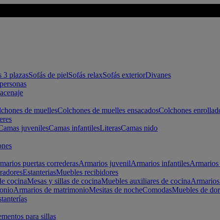
s 3 plazas
Sofás de piel
Sofás relax
Sofás exterior
Divanes
apersonas
macenaje
chones de muelles
Colchones de muelles ensacados
Colchones enrollad
eres
Camas juveniles
Camas infantiles
Literas
Camas nido
ones
marios puertas correderas
Armarios juvenil
Armarios infantiles
Armarios 
radores
Estanterias
Muebles recibidores
e cocina
Mesas y sillas de cocina
Muebles auxiliares de cocina
Armarios
onio
Armarios de matrimonio
Mesitas de noche
Comodas
Muebles de dor
tanterías
entos para sillas