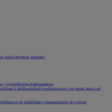
de salón
Alfombras infantiles
as y joyeros
Relojes
Ambientadores
zas
Smart Light
Bombillas
Focos
Iluminación con rieles
Cintas Led
ardín
Bancos de jardín
Sillas colgantes
Estufas de exterior