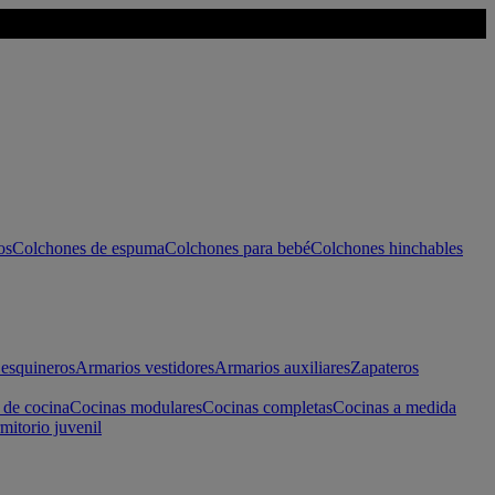
os
Colchones de espuma
Colchones para bebé
Colchones hinchables
esquineros
Armarios vestidores
Armarios auxiliares
Zapateros
 de cocina
Cocinas modulares
Cocinas completas
Cocinas a medida
mitorio juvenil