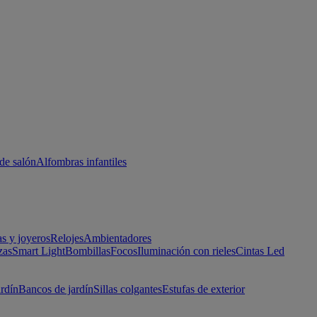
de salón
Alfombras infantiles
as y joyeros
Relojes
Ambientadores
zas
Smart Light
Bombillas
Focos
Iluminación con rieles
Cintas Led
ardín
Bancos de jardín
Sillas colgantes
Estufas de exterior