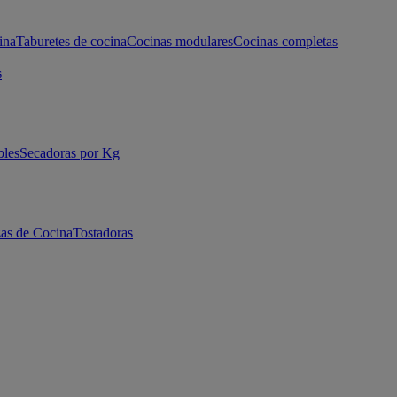
ina
Taburetes de cocina
Cocinas modulares
Cocinas completas
s
bles
Secadoras por Kg
as de Cocina
Tostadoras