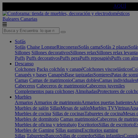
🔵Cambia tu electro con
-10% EXTRA
de descuento ☑️
AQUÍ
Baleares
Canarias
Sofás
Sofás
Chaise Longue
Rinconeras
Sofás cama
Sofás 2 plazas
Sofá
Sillones
Sillones decorativos
Sillones relax
Sillones relax levant
Puffs
Puffs decorativos
Puffs pera
Puffs reposapiés
Puffs con al
Descanso
Colchones
Packs colchón y canapé
Colchones viscoelásticos
Col
Canapés y bases
Canapés
Base tapizadas
Somieres
Patas de somi
Camas
Camas de matrimonio
Camas dobles
Camas individuales
Cabeceros
Cabeceros de matrimonio
Cabeceros juveniles
Complementos para colchones
Almohadas
Protectores de colch
Muebles
Armarios
Armarios de matrimonio
Armarios puertas batientes
Ar
Muebles de salón
Sillas
Mesas de salón
Muebles TV
Vitrinas
Apa
Muebles de cocina
Sillas de cocinas
Taburetes de cocina
Mesas d
Muebles de dormitorio
Camas matrimonio
Cabeceros de matrim
Muebles de oficina y teletrabajo
Escritorios
Sillas de escritorio
Es
Muebles de Gaming
Sillas gaming
Escritorios gaming
Sillas
Taburetes
Bancos
Sillas de comedor
Sillas infantiles
Complem