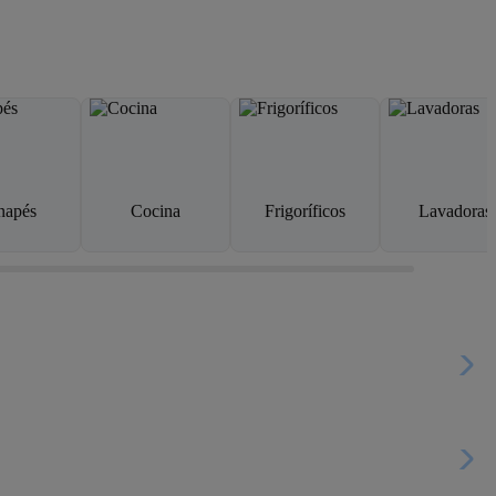
napés
Cocina
Frigoríficos
Lavadoras