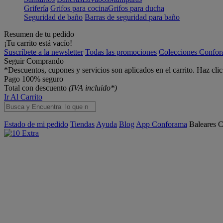
Grifería
Grifos para cocina
Grifos para ducha
Seguridad de baño
Barras de seguridad para baño
Resumen de tu pedido
¡Tu carrito está vacío!
Suscríbete a la newsletter
Todas las promociones
Colecciones Confo
Seguir Comprando
*Descuentos, cupones y servicios son aplicados en el carrito. Haz cli
Pago 100% seguro
Total con descuento
(IVA incluido*)
Ir Al Carrito
Estado de mi pedido
Tiendas
Ayuda
Blog
App Conforama
Baleares
C