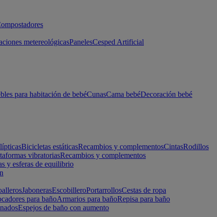
ompostadores
aciones metereológicas
Paneles
Cesped Artificial
les para habitación de bebé
Cunas
Cama bebé
Decoración bebé
lípticas
Bicicletas estáticas
Recambios y complementos
Cintas
Rodillos
taformas vibratorias
Recambios y complementos
s y esferas de equilibrio
ón
alleros
Jaboneras
Escobillero
Portarrollos
Cestas de ropa
cadores para baño
Armarios para baño
Repisa para baño
inados
Espejos de baño con aumento