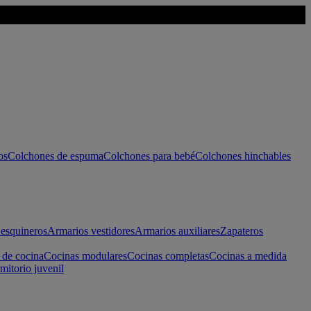
os
Colchones de espuma
Colchones para bebé
Colchones hinchables
esquineros
Armarios vestidores
Armarios auxiliares
Zapateros
 de cocina
Cocinas modulares
Cocinas completas
Cocinas a medida
mitorio juvenil