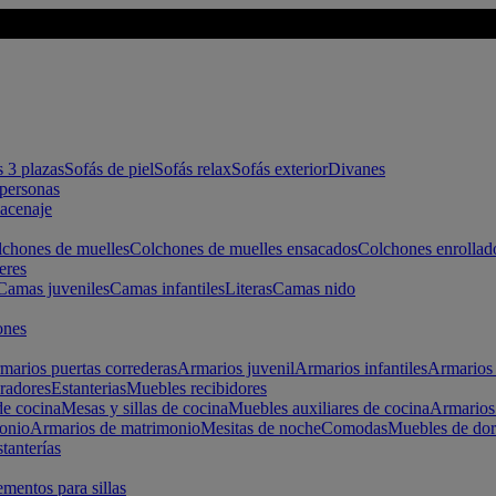
s 3 plazas
Sofás de piel
Sofás relax
Sofás exterior
Divanes
apersonas
macenaje
chones de muelles
Colchones de muelles ensacados
Colchones enrollad
eres
Camas juveniles
Camas infantiles
Literas
Camas nido
ones
marios puertas correderas
Armarios juvenil
Armarios infantiles
Armarios 
radores
Estanterias
Muebles recibidores
e cocina
Mesas y sillas de cocina
Muebles auxiliares de cocina
Armarios
onio
Armarios de matrimonio
Mesitas de noche
Comodas
Muebles de dor
tanterías
entos para sillas