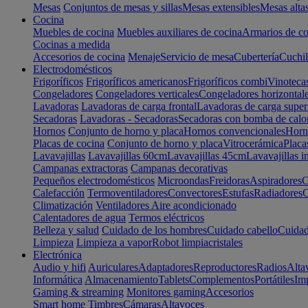
Mesas
Conjuntos de mesas y sillas
Mesas extensibles
Mesas alta
Cocina
Muebles de cocina
Muebles auxiliares de cocina
Armarios de co
Cocinas a medida
Accesorios de cocina
Menaje
Servicio de mesa
Cubertería
Cuchil
Electrodomésticos
Frigoríficos
Frigoríficos americanos
Frigoríficos combi
Vinoteca
Congeladores
Congeladores verticales
Congeladores horizontal
Lavadoras
Lavadoras de carga frontal
Lavadoras de carga super
Secadoras
Lavadoras - Secadoras
Secadoras con bomba de calo
Hornos
Conjunto de horno y placa
Hornos convencionales
Horno
Placas de cocina
Conjunto de horno y placa
Vitrocerámica
Placa
Lavavajillas
Lavavajillas 60cm
Lavavajillas 45cm
Lavavajillas i
Campanas extractoras
Campanas decorativas
Pequeños electrodomésticos
Microondas
Freidoras
Aspiradores
C
Calefacción
Termoventiladores
Convectores
Estufas
Radiadores
C
Climatización
Ventiladores
Aire acondicionado
Calentadores de agua
Termos eléctricos
Belleza y salud
Cuidado de los hombres
Cuidado cabello
Cuidad
Limpieza
Limpieza a vapor
Robot limpiacristales
Electrónica
Audio y hifi
Auriculares
Adaptadores
Reproductores
Radios
Alta
Informática
Almacenamiento
Tablets
Complementos
Portátiles
Im
Gaming & streaming
Monitores gaming
Accesorios
Smart home
Timbres
Cámaras
Altavoces