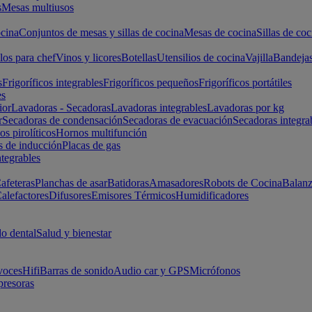
s
Mesas multiusos
cina
Conjuntos de mesas y sillas de cocina
Mesas de cocina
Sillas de coc
los para chef
Vinos y licores
Botellas
Utensilios de cocina
Vajilla
Bandeja
s
Frigoríficos integrables
Frigoríficos pequeños
Frigoríficos portátiles
es
ior
Lavadoras - Secadoras
Lavadoras integrables
Lavadoras por kg
r
Secadoras de condensación
Secadoras de evacuación
Secadoras integra
s pirolíticos
Hornos multifunción
s de inducción
Placas de gas
ntegrables
afeteras
Planchas de asar
Batidoras
Amasadores
Robots de Cocina
Balanz
alefactores
Difusores
Emisores Térmicos
Humidificadores
o dental
Salud y bienestar
voces
Hifi
Barras de sonido
Audio car y GPS
Micrófonos
presoras