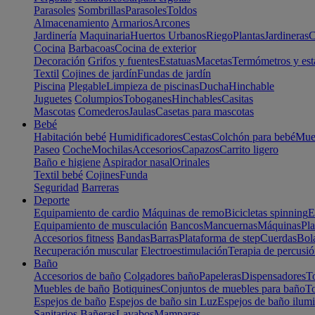
Parasoles
Sombrillas
Parasoles
Toldos
Almacenamiento
Armarios
Arcones
Jardinería
Maquinaria
Huertos Urbanos
Riego
Plantas
Jardineras
C
Cocina
Barbacoas
Cocina de exterior
Decoración
Grifos y fuentes
Estatuas
Macetas
Termómetros y est
Textil
Cojines de jardín
Fundas de jardín
Piscina
Plegable
Limpieza de piscinas
Ducha
Hinchable
Juguetes
Columpios
Toboganes
Hinchables
Casitas
Mascotas
Comederos
Jaulas
Casetas para mascotas
Bebé
Habitación bebé
Humidificadores
Cestas
Colchón para bebé
Mueb
Paseo
Coche
Mochilas
Accesorios
Capazos
Carrito ligero
Baño e higiene
Aspirador nasal
Orinales
Textil bebé
Cojines
Funda
Seguridad
Barreras
Deporte
Equipamiento de cardio
Máquinas de remo
Bicicletas spinning
E
Equipamiento de musculación
Bancos
Mancuernas
Máquinas
Pla
Accesorios fitness
Bandas
Barras
Plataforma de step
Cuerdas
Bola
Recuperación muscular
Electroestimulación
Terapia de percusi
Baño
Accesorios de baño
Colgadores baño
Papeleras
Dispensadores
To
Muebles de baño
Botiquines
Conjuntos de muebles para baño
To
Espejos de baño
Espejos de baño sin Luz
Espejos de baño ilum
Sanitarios
Bañeras
Lavabos
Mamparas