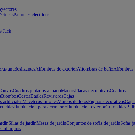
oyectores
éctricas
Patinetes eléctricos
s Jack
ras antideslizantes
Alfombras de exterior
Alfombras de baño
Alfombras 
Canvas
Cuadros pintados a mano
Marcos
Placas decorativas
Cuadros
s
Biombos
Cestas
Baúles
Revisteros
Cajas
s artificiales
Maceteros
Jarrones
Marcos de fotos
Figuras decorativas
Cajit
muebles
Iluminación para dormitorio
Iluminación exterior
Guirnaldas
Bali
ardín
Sillas de jardín
Mesas de jardín
Conjuntos de sofás de jardín
Sofás j
s
Columpios