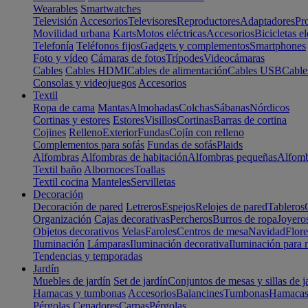
Wearables
Smartwatches
Televisión
Accesorios
Televisores
Reproductores
Adaptadores
Pr
Movilidad urbana
Karts
Motos eléctricas
Accesorios
Bicicletas el
Telefonía
Teléfonos fijos
Gadgets y complementos
Smartphones
Foto y vídeo
Cámaras de fotos
Trípodes
Videocámaras
Cables
Cables HDMI
Cables de alimentación
Cables USB
Cable
Consolas y videojuegos
Accesorios
Textil
Ropa de cama
Mantas
Almohadas
Colchas
Sábanas
Nórdicos
Cortinas y estores
Estores
Visillos
Cortinas
Barras de cortina
Cojines
Relleno
Exterior
Fundas
Cojín con relleno
Complementos para sofás
Fundas de sofás
Plaids
Alfombras
Alfombras de habitación
Alfombras pequeñas
Alfomb
Textil baño
Albornoces
Toallas
Textil cocina
Manteles
Servilletas
Decoración
Decoración de pared
Letreros
Espejos
Relojes de pared
Tableros
Organización
Cajas decorativas
Percheros
Burros de ropa
Joyero
Objetos decorativos
Velas
Faroles
Centros de mesa
Navidad
Flore
Iluminación
Lámparas
Iluminación decorativa
Iluminación para 
Tendencias y temporadas
Jardín
Muebles de jardín
Set de jardín
Conjuntos de mesas y sillas de j
Hamacas y tumbonas
Accesorios
Balancines
Tumbonas
Hamaca
Pérgolas
Cenadores
Carpas
Pérgolas