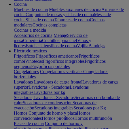
Cocina
Muebles de cocina
Muebles auxiliares de cocina
Armarios de
cocina
Conjuntos de mesas y sillas de cocina
Mesas de
cocina
Sillas de cocina
Taburetes de cocina
Cocinas
modulares
Cocinas completas
Cocinas a medida
Accesorios de cocina
Menaje
Servicio de
mesa
Cubertería
Cuchillos para chef
Vinos y
licores
Botellas
Utensilios de cocina
Vajilla
Bandejas
Electrodomésticos
Frigoríficos
Frigoríficos americanos
Frigoríficos
combi
Vinotecas
Frigoríficos integrables
Frigoríficos
pequeños
Frigoríficos portátiles
Congeladores
Congeladores verticales
Congeladores
horizontales
Lavadoras
Lavadoras de carga frontal
Lavadoras de carga
superior
Lavadoras - Secadoras
Lavadoras
integrables
Lavadoras por kg
Secadoras
Lavadoras - Secadoras
Secadoras con bomba de
calor
Secadoras de condensación
Secadoras de
evacuación
Secadoras integrables
Secadoras por Kg
Hornos
Conjunto de horno y placa
Hornos
convencionales
Hornos pirolíticos
Hornos multifunción
Placas de cocina
Conjunto de horno y
placa
Vitrocerámica
Placas de inducción
Placas de gas