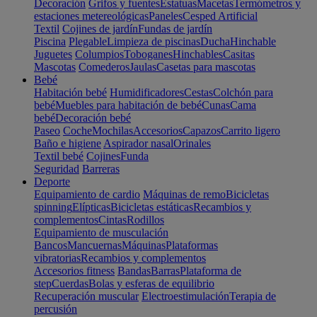
Decoración
Grifos y fuentes
Estatuas
Macetas
Termómetros y
estaciones metereológicas
Paneles
Cesped Artificial
Textil
Cojines de jardín
Fundas de jardín
Piscina
Plegable
Limpieza de piscinas
Ducha
Hinchable
Juguetes
Columpios
Toboganes
Hinchables
Casitas
Mascotas
Comederos
Jaulas
Casetas para mascotas
Bebé
Habitación bebé
Humidificadores
Cestas
Colchón para
bebé
Muebles para habitación de bebé
Cunas
Cama
bebé
Decoración bebé
Paseo
Coche
Mochilas
Accesorios
Capazos
Carrito ligero
Baño e higiene
Aspirador nasal
Orinales
Textil bebé
Cojines
Funda
Seguridad
Barreras
Deporte
Equipamiento de cardio
Máquinas de remo
Bicicletas
spinning
Elípticas
Bicicletas estáticas
Recambios y
complementos
Cintas
Rodillos
Equipamiento de musculación
Bancos
Mancuernas
Máquinas
Plataformas
vibratorias
Recambios y complementos
Accesorios fitness
Bandas
Barras
Plataforma de
step
Cuerdas
Bolas y esferas de equilibrio
Recuperación muscular
Electroestimulación
Terapia de
percusión