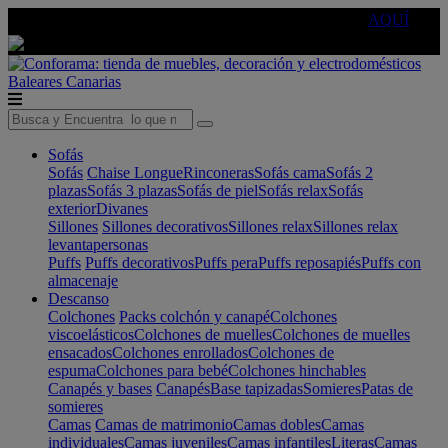
🔵Cambia tu electro con
-10% EXTRA
de descuento ☑️
AQUÍ
Baleares
Canarias
Sofás
Sofás
Chaise Longue
Rinconeras
Sofás cama
Sofás 2
plazas
Sofás 3 plazas
Sofás de piel
Sofás relax
Sofás
exterior
Divanes
Sillones
Sillones decorativos
Sillones relax
Sillones relax
levantapersonas
Puffs
Puffs decorativos
Puffs pera
Puffs reposapiés
Puffs con
almacenaje
Descanso
Colchones
Packs colchón y canapé
Colchones
viscoelásticos
Colchones de muelles
Colchones de muelles
ensacados
Colchones enrollados
Colchones de
espuma
Colchones para bebé
Colchones hinchables
Canapés y bases
Canapés
Base tapizadas
Somieres
Patas de
somieres
Camas
Camas de matrimonio
Camas dobles
Camas
individuales
Camas juveniles
Camas infantiles
Literas
Camas