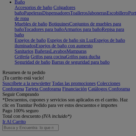
Baño
Accesorios de baño
Colgadores
baño
Papeleras
Dispensadores
Toalleros
Jaboneras
Escobillero
Port
de ropa
Muebles de baño
Botiquines
Conjuntos de muebles para
baño
Tocadores para baño
Armarios para baño
Repisa para
baño
Espejos de baño
Espejos de baño sin Luz
Espejos de baño
iluminados
Espejos de baño con aumento
Sanitarios
Bañeras
Lavabos
Mamparas
Grifería
Grifos para cocina
Grifos para ducha
Seguridad de baño
Barras de seguridad para baño
Resumen de tu pedido
¡Tu carrito está vacío!
Suscríbete a la newsletter
Todas las promociones
Colecciones
Conforama
Tarjeta Conforama
Financiación
Catálogos Conforama
Seguir Comprando
*Descuentos, cupones y servicios son aplicados en el carrito. Haz
clic en Tramitar Pedido para ver estos descuentos e importes
Pago 100% seguro
Total con descuento
(IVA incluido*)
Ir Al Carrito