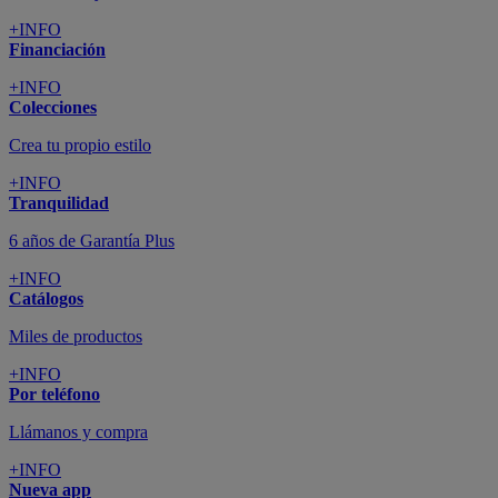
+INFO
Financiación
+INFO
Colecciones
Crea tu propio estilo
+INFO
Tranquilidad
6 años de Garantía Plus
+INFO
Catálogos
Miles de productos
+INFO
Por teléfono
Llámanos y compra
+INFO
Nueva app