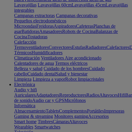
Lavavajillas
Lavavajillas 60cm
Lavavajillas 45cm
Lavavajillas
integrables
Campanas extractoras
Campanas decorativas
Pequeños electrodomésticos
Microondas
Freidoras
Aspiradores
Cafeteras
Planchas de
asar
Batidoras
Amasadores
Robots de Cocina
Balanzas de
Cocina
Tostadoras
Calefacción
Termoventiladores
Convectores
Estufas
Radiadores
Calefactores
D
Térmicos
Humidificadores
Climatización
Ventiladores
Aire acondicionado
Calentadores de agua
Termos eléctricos
Belleza y salud
Cuidado de los hombres
Cuidado
cabello
Cuidado dental
Salud y bienestar
Limpieza
Limpieza a vapor
Robot limpiacristales
Electrónica
Audio y hifi
Auriculares
Adaptadores
Reproductores
Radios
Altavoces
Hifi
Bar
de sonido
Audio car y GPS
Micrófonos
Informática
Almacenamiento
Tablets
Complementos
Portátiles
Impresoras
Gaming & streaming
Monitores gaming
Accesorios
Smart home
Timbres
Cámaras
Altavoces
Wearables
Smartwatches