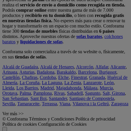
realiza el
servicio de envío a domicilio como recogida en tienda.
Podrás
comprar online
entre nuestra gama de más de 7.000
productos y
recibirlo en tu domicilio
, o bien con
recogida gratis
en nuestras tiendas física.
No esperes más para crear o renovar tu
hogar y transformarlo en un espacio con mucho estilo. Conforama
tiene 300
tiendas de muebles
físicas distribuidas en
6 países
distintos. Aproveche nuestras ofertas de
sofas baratos
,
colchones
baratos
y
liquidaciones de sofas
.
Conforama solo comercializa a través de su website o, físicamente,
en sus
tiendas de sofás
.
Alcalá de Guadaíra
,
Alcalá de Henares
,
Alcorcón
,
Alfafar
,
Alicante
,
Arinaga
,
Asturias
,
Badalona
,
Barakaldo
,
Barcelona
,
Burjassot
,
Castellón
,
Chafiras
,
Cordoba
,
Elche
,
Finestrat
,
Granada
,
Huércal de
Almería
,
La Coruña
,
La Laguna
,
La Zenia
,
Lanzarote
,
León
,
Lleida
,
Los Barrios
,
Madrid
,
Majadahonda
,
Málaga
,
Murcia
,
Orotava
,
Palma
,
Pamplona
,
Rivas
,
Sabadell
,
Sagunto
,
Salt, Girona
,
San Sebastian
,
Sant Boi
,
Santander
,
Santiago de Compostela
,
Sevilla
,
Tamaraceite
,
Terrassa
,
Viana
,
Vilanova i la Geltrú
,
Zaragoza
Ver más >>
© Conforama
Términos y Condiciones
Política de privacidad
Política de cookies
Configuración de Cookies