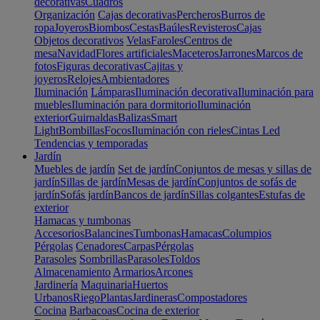
decorativas
Cuadros
Organización
Cajas decorativas
Percheros
Burros de
ropa
Joyeros
Biombos
Cestas
Baúles
Revisteros
Cajas
Objetos decorativos
Velas
Faroles
Centros de
mesa
Navidad
Flores artificiales
Maceteros
Jarrones
Marcos de
fotos
Figuras decorativas
Cajitas y
joyeros
Relojes
Ambientadores
Iluminación
Lámparas
Iluminación decorativa
Iluminación para
muebles
Iluminación para dormitorio
Iluminación
exterior
Guirnaldas
Balizas
Smart
Light
Bombillas
Focos
Iluminación con rieles
Cintas Led
Tendencias y temporadas
Jardín
Muebles de jardín
Set de jardín
Conjuntos de mesas y sillas de
jardín
Sillas de jardín
Mesas de jardín
Conjuntos de sofás de
jardín
Sofás jardín
Bancos de jardín
Sillas colgantes
Estufas de
exterior
Hamacas y tumbonas
Accesorios
Balancines
Tumbonas
Hamacas
Columpios
Pérgolas
Cenadores
Carpas
Pérgolas
Parasoles
Sombrillas
Parasoles
Toldos
Almacenamiento
Armarios
Arcones
Jardinería
Maquinaria
Huertos
Urbanos
Riego
Plantas
Jardineras
Compostadores
Cocina
Barbacoas
Cocina de exterior