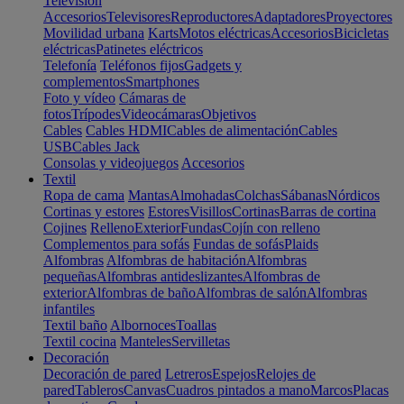
Televisión
Accesorios
Televisores
Reproductores
Adaptadores
Proyectores
Movilidad urbana
Karts
Motos eléctricas
Accesorios
Bicicletas
eléctricas
Patinetes eléctricos
Telefonía
Teléfonos fijos
Gadgets y
complementos
Smartphones
Foto y vídeo
Cámaras de
fotos
Trípodes
Videocámaras
Objetivos
Cables
Cables HDMI
Cables de alimentación
Cables
USB
Cables Jack
Consolas y videojuegos
Accesorios
Textil
Ropa de cama
Mantas
Almohadas
Colchas
Sábanas
Nórdicos
Cortinas y estores
Estores
Visillos
Cortinas
Barras de cortina
Cojines
Relleno
Exterior
Fundas
Cojín con relleno
Complementos para sofás
Fundas de sofás
Plaids
Alfombras
Alfombras de habitación
Alfombras
pequeñas
Alfombras antideslizantes
Alfombras de
exterior
Alfombras de baño
Alfombras de salón
Alfombras
infantiles
Textil baño
Albornoces
Toallas
Textil cocina
Manteles
Servilletas
Decoración
Decoración de pared
Letreros
Espejos
Relojes de
pared
Tableros
Canvas
Cuadros pintados a mano
Marcos
Placas