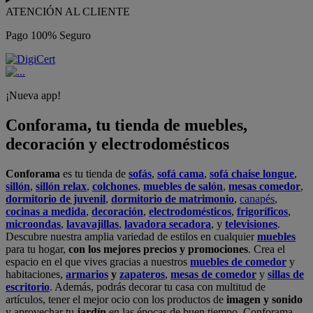
ATENCIÓN AL CLIENTE
Pago 100% Seguro
¡Nueva app!
Conforama, tu tienda de muebles,
decoración y electrodomésticos
Conforama
es tu tienda de
sofás
,
sofá cama
,
sofá chaise longue
,
sillón
,
sillón relax
,
colchones
,
muebles de salón
,
mesas comedor
,
dormitorio de juvenil
,
dormitorio de matrimonio
,
canapés
,
cocinas a medida
,
decoración
,
electrodomésticos
,
frigoríficos
,
microondas
,
lavavajillas
,
lavadora secadora
, y
televisiones
.
Descubre nuestra amplia variedad de estilos en cualquier
muebles
para tu hogar,
con los mejores precios y promociones
. Crea el
espacio en el que vives gracias a nuestros
muebles de comedor
y
habitaciones,
armarios
y
zapateros
,
mesas de comedor
y
sillas de
escritorio
. Además, podrás decorar tu casa con multitud de
artículos, tener el mejor ocio con los productos de
imagen y sonido
y aprovechar tu
jardín
en las épocas de buen tiempo. Conforama