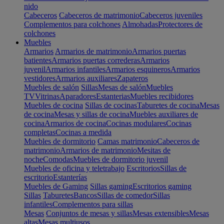
nido
Cabeceros
Cabeceros de matrimonio
Cabeceros juveniles
Complementos para colchones
Almohadas
Protectores de
colchones
Muebles
Armarios
Armarios de matrimonio
Armarios puertas
batientes
Armarios puertas correderas
Armarios
juvenil
Armarios infantiles
Armarios esquineros
Armarios
vestidores
Armarios auxiliares
Zapateros
Muebles de salón
Sillas
Mesas de salón
Muebles
TV
Vitrinas
Aparadores
Estanterias
Muebles recibidores
Muebles de cocina
Sillas de cocinas
Taburetes de cocina
Mesas
de cocina
Mesas y sillas de cocina
Muebles auxiliares de
cocina
Armarios de cocina
Cocinas modulares
Cocinas
completas
Cocinas a medida
Muebles de dormitorio
Camas matrimonio
Cabeceros de
matrimonio
Armarios de matrimonio
Mesitas de
noche
Comodas
Muebles de dormitorio juvenil
Muebles de oficina y teletrabajo
Escritorios
Sillas de
escritorio
Estanterías
Muebles de Gaming
Sillas gaming
Escritorios gaming
Sillas
Taburetes
Bancos
Sillas de comedor
Sillas
infantiles
Complementos para sillas
Mesas
Conjuntos de mesas y sillas
Mesas extensibles
Mesas
altas
Mesas multiusos