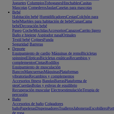
Juguetes
Columpios
Toboganes
Hinchables
Casitas
Mascotas
Comederos
Jaulas
Casetas para mascotas
Bebé
Habitación bebé
Humidificadores
Cestas
Colchón para
bebé
Muebles para habitación de bebé
Cunas
Cama
bebé
Decoración bebé
Paseo
Coche
Mochilas
Accesorios
Capazos
Carrito ligero
Baño e higiene
Aspirador nasal
Orinales
Textil bebé
Cojines
Funda
Seguridad
Barreras
Deporte
Equipamiento de cardio
Máquinas de remo
Bicicletas
spinning
Elípticas
Bicicletas estáticas
Recambios y
complementos
Cintas
Rodillos
Equipamiento de musculación
Bancos
Mancuernas
Máquinas
Plataformas
vibratorias
Recambios y complementos
Accesorios fitness
Bandas
Barras
Plataforma de
step
Cuerdas
Bolas y esferas de equilibrio
Recuperación muscular
Electroestimulación
Terapia de
percusión
Baño
Accesorios de baño
Colgadores
baño
Papeleras
Dispensadores
Toalleros
Jaboneras
Escobillero
Port
de ropa