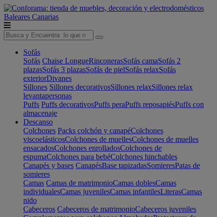
Baleares
Canarias
Sofás
Sofás
Chaise Longue
Rinconeras
Sofás cama
Sofás 2
plazas
Sofás 3 plazas
Sofás de piel
Sofás relax
Sofás
exterior
Divanes
Sillones
Sillones decorativos
Sillones relax
Sillones relax
levantapersonas
Puffs
Puffs decorativos
Puffs pera
Puffs reposapiés
Puffs con
almacenaje
Descanso
Colchones
Packs colchón y canapé
Colchones
viscoelásticos
Colchones de muelles
Colchones de muelles
ensacados
Colchones enrollados
Colchones de
espuma
Colchones para bebé
Colchones hinchables
Canapés y bases
Canapés
Base tapizadas
Somieres
Patas de
somieres
Camas
Camas de matrimonio
Camas dobles
Camas
individuales
Camas juveniles
Camas infantiles
Literas
Camas
nido
Cabeceros
Cabeceros de matrimonio
Cabeceros juveniles