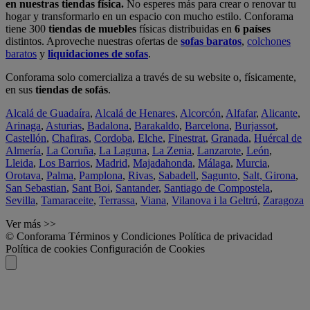
en nuestras tiendas física.
No esperes más para crear o renovar tu
hogar y transformarlo en un espacio con mucho estilo. Conforama
tiene 300
tiendas de muebles
físicas distribuidas en
6 países
distintos. Aproveche nuestras ofertas de
sofas baratos
,
colchones
baratos
y
liquidaciones de sofas
.
Conforama solo comercializa a través de su website o, físicamente,
en sus
tiendas de sofás
.
Alcalá de Guadaíra
,
Alcalá de Henares
,
Alcorcón
,
Alfafar
,
Alicante
,
Arinaga
,
Asturias
,
Badalona
,
Barakaldo
,
Barcelona
,
Burjassot
,
Castellón
,
Chafiras
,
Cordoba
,
Elche
,
Finestrat
,
Granada
,
Huércal de
Almería
,
La Coruña
,
La Laguna
,
La Zenia
,
Lanzarote
,
León
,
Lleida
,
Los Barrios
,
Madrid
,
Majadahonda
,
Málaga
,
Murcia
,
Orotava
,
Palma
,
Pamplona
,
Rivas
,
Sabadell
,
Sagunto
,
Salt, Girona
,
San Sebastian
,
Sant Boi
,
Santander
,
Santiago de Compostela
,
Sevilla
,
Tamaraceite
,
Terrassa
,
Viana
,
Vilanova i la Geltrú
,
Zaragoza
Ver más >>
© Conforama
Términos y Condiciones
Política de privacidad
Política de cookies
Configuración de Cookies