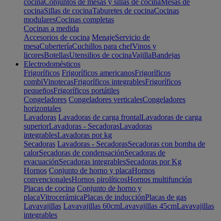
cocina
Conjuntos de mesas y sillas de cocina
Mesas de
cocina
Sillas de cocina
Taburetes de cocina
Cocinas
modulares
Cocinas completas
Cocinas a medida
Accesorios de cocina
Menaje
Servicio de
mesa
Cubertería
Cuchillos para chef
Vinos y
licores
Botellas
Utensilios de cocina
Vajilla
Bandejas
Electrodomésticos
Frigoríficos
Frigoríficos americanos
Frigoríficos
combi
Vinotecas
Frigoríficos integrables
Frigoríficos
pequeños
Frigoríficos portátiles
Congeladores
Congeladores verticales
Congeladores
horizontales
Lavadoras
Lavadoras de carga frontal
Lavadoras de carga
superior
Lavadoras - Secadoras
Lavadoras
integrables
Lavadoras por kg
Secadoras
Lavadoras - Secadoras
Secadoras con bomba de
calor
Secadoras de condensación
Secadoras de
evacuación
Secadoras integrables
Secadoras por Kg
Hornos
Conjunto de horno y placa
Hornos
convencionales
Hornos pirolíticos
Hornos multifunción
Placas de cocina
Conjunto de horno y
placa
Vitrocerámica
Placas de inducción
Placas de gas
Lavavajillas
Lavavajillas 60cm
Lavavajillas 45cm
Lavavajillas
integrables