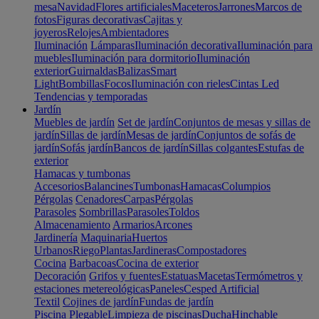
mesa
Navidad
Flores artificiales
Maceteros
Jarrones
Marcos de
fotos
Figuras decorativas
Cajitas y
joyeros
Relojes
Ambientadores
Iluminación
Lámparas
Iluminación decorativa
Iluminación para
muebles
Iluminación para dormitorio
Iluminación
exterior
Guirnaldas
Balizas
Smart
Light
Bombillas
Focos
Iluminación con rieles
Cintas Led
Tendencias y temporadas
Jardín
Muebles de jardín
Set de jardín
Conjuntos de mesas y sillas de
jardín
Sillas de jardín
Mesas de jardín
Conjuntos de sofás de
jardín
Sofás jardín
Bancos de jardín
Sillas colgantes
Estufas de
exterior
Hamacas y tumbonas
Accesorios
Balancines
Tumbonas
Hamacas
Columpios
Pérgolas
Cenadores
Carpas
Pérgolas
Parasoles
Sombrillas
Parasoles
Toldos
Almacenamiento
Armarios
Arcones
Jardinería
Maquinaria
Huertos
Urbanos
Riego
Plantas
Jardineras
Compostadores
Cocina
Barbacoas
Cocina de exterior
Decoración
Grifos y fuentes
Estatuas
Macetas
Termómetros y
estaciones metereológicas
Paneles
Cesped Artificial
Textil
Cojines de jardín
Fundas de jardín
Piscina
Plegable
Limpieza de piscinas
Ducha
Hinchable