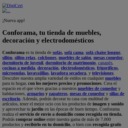
¡Nueva app!
Conforama, tu tienda de muebles,
decoración y electrodomésticos
Conforama
es tu tienda de
sofás
,
sofá cama
,
sofá chaise longue
,
sillón
,
sillón relax
,
colchones
,
muebles de salón
,
mesas comedor
,
dormitorio de juvenil
,
dormitorio de matrimonio
,
canapés
,
cocinas a medida
,
decoración
,
electrodomésticos
,
frigoríficos
,
microondas
,
lavavajillas
,
lavadora secadora
, y
televisiones
.
Descubre nuestra amplia variedad de estilos en cualquier
muebles
para tu hogar,
con los mejores precios y promociones
. Crea el
espacio en el que vives gracias a nuestros
muebles de comedor
y
habitaciones,
armarios
y
zapateros
,
mesas de comedor
y
sillas de
escritorio
. Además, podrás decorar tu casa con multitud de
artículos, tener el mejor ocio con los productos de
imagen y sonido
y aprovechar tu
jardín
en las épocas de buen tiempo. Conforama
realiza el
servicio de envío a domicilio como recogida en tienda.
Podrás
comprar online
entre nuestra gama de más de 7.000
productos y
recibirlo en tu domicilio
, o bien con
recogida gratis