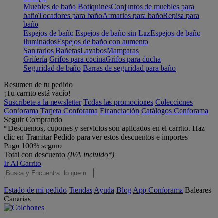
Muebles de baño
Botiquines
Conjuntos de muebles para
baño
Tocadores para baño
Armarios para baño
Repisa para
baño
Espejos de baño
Espejos de baño sin Luz
Espejos de baño
iluminados
Espejos de baño con aumento
Sanitarios
Bañeras
Lavabos
Mamparas
Grifería
Grifos para cocina
Grifos para ducha
Seguridad de baño
Barras de seguridad para baño
Resumen de tu pedido
¡Tu carrito está vacío!
Suscríbete a la newsletter
Todas las promociones
Colecciones
Conforama
Tarjeta Conforama
Financiación
Catálogos Conforama
Seguir Comprando
*Descuentos, cupones y servicios son aplicados en el carrito. Haz
clic en Tramitar Pedido para ver estos descuentos e importes
Pago 100% seguro
Total con descuento
(IVA incluido*)
Ir Al Carrito
Estado de mi pedido
Tiendas
Ayuda
Blog
App Conforama
Baleares
Canarias