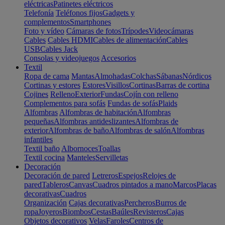
eléctricas
Patinetes eléctricos
Telefonía
Teléfonos fijos
Gadgets y
complementos
Smartphones
Foto y vídeo
Cámaras de fotos
Trípodes
Videocámaras
Cables
Cables HDMI
Cables de alimentación
Cables
USB
Cables Jack
Consolas y videojuegos
Accesorios
Textil
Ropa de cama
Mantas
Almohadas
Colchas
Sábanas
Nórdicos
Cortinas y estores
Estores
Visillos
Cortinas
Barras de cortina
Cojines
Relleno
Exterior
Fundas
Cojín con relleno
Complementos para sofás
Fundas de sofás
Plaids
Alfombras
Alfombras de habitación
Alfombras
pequeñas
Alfombras antideslizantes
Alfombras de
exterior
Alfombras de baño
Alfombras de salón
Alfombras
infantiles
Textil baño
Albornoces
Toallas
Textil cocina
Manteles
Servilletas
Decoración
Decoración de pared
Letreros
Espejos
Relojes de
pared
Tableros
Canvas
Cuadros pintados a mano
Marcos
Placas
decorativas
Cuadros
Organización
Cajas decorativas
Percheros
Burros de
ropa
Joyeros
Biombos
Cestas
Baúles
Revisteros
Cajas
Objetos decorativos
Velas
Faroles
Centros de