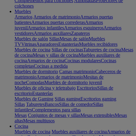
Complementos para colchones
Almohadas
Protectores de
colchones
Muebles
Armarios
Armarios de matrimonio
Armarios puertas
batientes
Armarios puertas correderas
Armarios
juvenil
Armarios infantiles
Armarios esquineros
Armarios
vestidores
Armarios auxiliares
Zapateros
Muebles de salón
Sillas
Mesas de salón
Muebles
TV
Vitrinas
Aparadores
Estanterias
Muebles recibidores
Muebles de cocina
Sillas de cocinas
Taburetes de cocina
Mesas
de cocina
Mesas y sillas de cocina
Muebles auxiliares de
cocina
Armarios de cocina
Cocinas modulares
Cocinas
completas
Cocinas a medida
Muebles de dormitorio
Camas matrimonio
Cabeceros de
matrimonio
Armarios de matrimonio
Mesitas de
noche
Comodas
Muebles de dormitorio juvenil
Muebles de oficina y teletrabajo
Escritorios
Sillas de
escritorio
Estanterías
Muebles de Gaming
Sillas gaming
Escritorios gaming
Sillas
Taburetes
Bancos
Sillas de comedor
Sillas
infantiles
Complementos para sillas
Mesas
Conjuntos de mesas y sillas
Mesas extensibles
Mesas
altas
Mesas multiusos
Cocina
Muebles de cocina
Muebles auxiliares de cocina
Armarios de