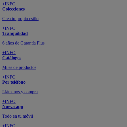
+INFO
Colecciones
Crea tu propio estilo
+INFO
Tranquilidad
6 años de Garantía Plus
+INFO
Catálogos
Miles de productos
+INFO
Por teléfono
Llámanos y compra
+INFO
Nueva app
Todo en tu móvil
+INFO