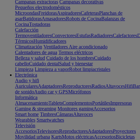
Campanas extractoras
Campanas decorativas
Pequeños electrodomésticos
Microondas
Freidoras
Aspiradores
Cafeteras
Planchas de
asar
Batidoras
Amasadores
Robots de Cocina
Balanzas de
Cocina
Tostadoras
Calefacción
Termoventiladores
Convectores
Estufas
Radiadores
Calefactores
D
Térmicos
Humidificadores
Climatización
Ventiladores
Aire acondicionado
Calentadores de agua
Termos eléctricos
Belleza y salud
Cuidado de los hombres
Cuidado
cabello
Cuidado dental
Salud y bienestar
Limpieza
Limpieza a vapor
Robot limpiacristales
Electrónica
Audio y hifi
Auriculares
Adaptadores
Reproductores
Radios
Altavoces
Hifi
Bar
de sonido
Audio car y GPS
Micrófonos
Informática
Almacenamiento
Tablets
Complementos
Portátiles
Impresoras
Gaming & streaming
Monitores gaming
Accesorios
Smart home
Timbres
Cámaras
Altavoces
Wearables
Smartwatches
Televisión
Accesorios
Televisores
Reproductores
Adaptadores
Proyectores
Movilidad urbana
Karts
Motos eléctricas
Accesorios
Bicicletas