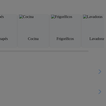
napés
Cocina
Frigoríficos
Lavadoras