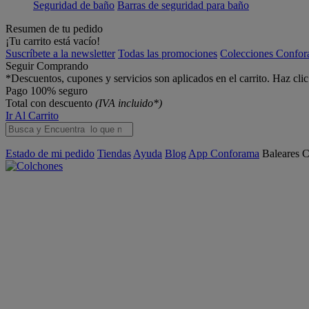
Seguridad de baño
Barras de seguridad para baño
Resumen de tu pedido
¡Tu carrito está vacío!
Suscríbete a la newsletter
Todas las promociones
Colecciones Confo
Seguir Comprando
*Descuentos, cupones y servicios son aplicados en el carrito. Haz cli
Pago 100% seguro
Total con descuento
(IVA incluido*)
Ir Al Carrito
Estado de mi pedido
Tiendas
Ayuda
Blog
App Conforama
Baleares
C