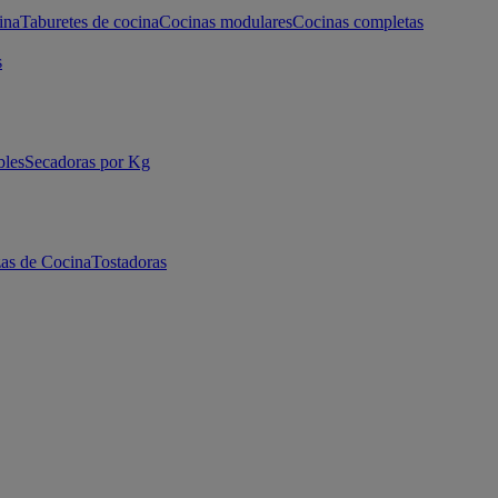
ina
Taburetes de cocina
Cocinas modulares
Cocinas completas
s
bles
Secadoras por Kg
as de Cocina
Tostadoras