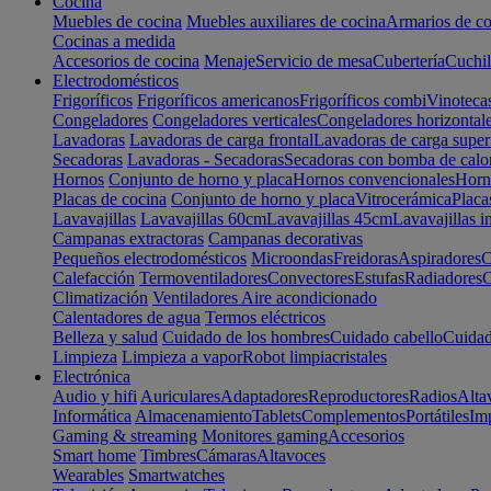
Cocina
Muebles de cocina
Muebles auxiliares de cocina
Armarios de co
Cocinas a medida
Accesorios de cocina
Menaje
Servicio de mesa
Cubertería
Cuchil
Electrodomésticos
Frigoríficos
Frigoríficos americanos
Frigoríficos combi
Vinoteca
Congeladores
Congeladores verticales
Congeladores horizontal
Lavadoras
Lavadoras de carga frontal
Lavadoras de carga super
Secadoras
Lavadoras - Secadoras
Secadoras con bomba de calo
Hornos
Conjunto de horno y placa
Hornos convencionales
Horno
Placas de cocina
Conjunto de horno y placa
Vitrocerámica
Placa
Lavavajillas
Lavavajillas 60cm
Lavavajillas 45cm
Lavavajillas i
Campanas extractoras
Campanas decorativas
Pequeños electrodomésticos
Microondas
Freidoras
Aspiradores
C
Calefacción
Termoventiladores
Convectores
Estufas
Radiadores
C
Climatización
Ventiladores
Aire acondicionado
Calentadores de agua
Termos eléctricos
Belleza y salud
Cuidado de los hombres
Cuidado cabello
Cuidad
Limpieza
Limpieza a vapor
Robot limpiacristales
Electrónica
Audio y hifi
Auriculares
Adaptadores
Reproductores
Radios
Alta
Informática
Almacenamiento
Tablets
Complementos
Portátiles
Im
Gaming & streaming
Monitores gaming
Accesorios
Smart home
Timbres
Cámaras
Altavoces
Wearables
Smartwatches