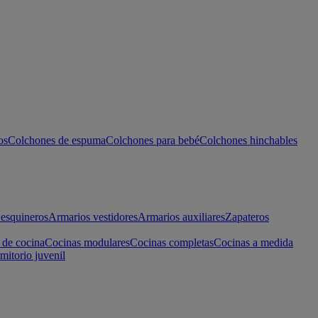
os
Colchones de espuma
Colchones para bebé
Colchones hinchables
esquineros
Armarios vestidores
Armarios auxiliares
Zapateros
 de cocina
Cocinas modulares
Cocinas completas
Cocinas a medida
mitorio juvenil