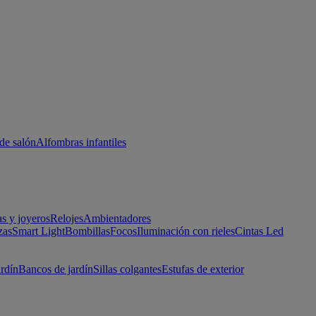
de salón
Alfombras infantiles
as y joyeros
Relojes
Ambientadores
zas
Smart Light
Bombillas
Focos
Iluminación con rieles
Cintas Led
ardín
Bancos de jardín
Sillas colgantes
Estufas de exterior