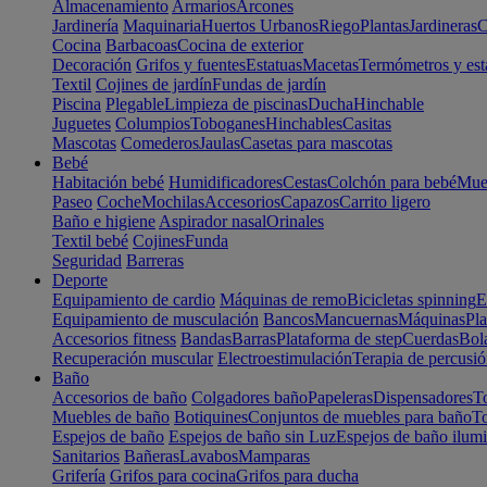
Almacenamiento
Armarios
Arcones
Jardinería
Maquinaria
Huertos Urbanos
Riego
Plantas
Jardineras
C
Cocina
Barbacoas
Cocina de exterior
Decoración
Grifos y fuentes
Estatuas
Macetas
Termómetros y est
Textil
Cojines de jardín
Fundas de jardín
Piscina
Plegable
Limpieza de piscinas
Ducha
Hinchable
Juguetes
Columpios
Toboganes
Hinchables
Casitas
Mascotas
Comederos
Jaulas
Casetas para mascotas
Bebé
Habitación bebé
Humidificadores
Cestas
Colchón para bebé
Mueb
Paseo
Coche
Mochilas
Accesorios
Capazos
Carrito ligero
Baño e higiene
Aspirador nasal
Orinales
Textil bebé
Cojines
Funda
Seguridad
Barreras
Deporte
Equipamiento de cardio
Máquinas de remo
Bicicletas spinning
E
Equipamiento de musculación
Bancos
Mancuernas
Máquinas
Pla
Accesorios fitness
Bandas
Barras
Plataforma de step
Cuerdas
Bola
Recuperación muscular
Electroestimulación
Terapia de percusi
Baño
Accesorios de baño
Colgadores baño
Papeleras
Dispensadores
To
Muebles de baño
Botiquines
Conjuntos de muebles para baño
To
Espejos de baño
Espejos de baño sin Luz
Espejos de baño ilum
Sanitarios
Bañeras
Lavabos
Mamparas
Grifería
Grifos para cocina
Grifos para ducha