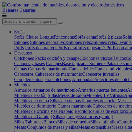
Baleares
Canarias
Sofás
Sofás
Chaise Longue
Rinconeras
Sofás cama
Sofás 2 plazas
Sofá
Sillones
Sillones decorativos
Sillones relax
Sillones relax levant
Puffs
Puffs decorativos
Puffs pera
Puffs reposapiés
Puffs con al
Descanso
Colchones
Packs colchón y canapé
Colchones viscoelásticos
Col
Canapés y bases
Canapés
Base tapizadas
Somieres
Patas de somi
Camas
Camas de matrimonio
Camas dobles
Camas individuales
Cabeceros
Cabeceros de matrimonio
Cabeceros juveniles
Complementos para colchones
Almohadas
Protectores de colch
Muebles
Armarios
Armarios de matrimonio
Armarios puertas batientes
Ar
Muebles de salón
Sillas
Mesas de salón
Muebles TV
Vitrinas
Apa
Muebles de cocina
Sillas de cocinas
Taburetes de cocina
Mesas d
Muebles de dormitorio
Camas matrimonio
Cabeceros de matrim
Muebles de oficina y teletrabajo
Escritorios
Sillas de escritorio
Es
Muebles de Gaming
Sillas gaming
Escritorios gaming
Sillas
Taburetes
Bancos
Sillas de comedor
Sillas infantiles
Complem
Mesas
Conjuntos de mesas y sillas
Mesas extensibles
Mesas alta