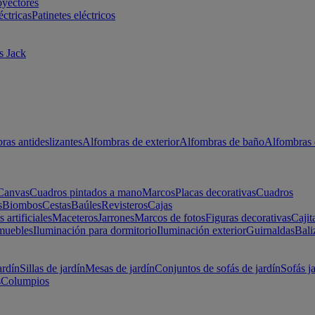
oyectores
éctricas
Patinetes eléctricos
s Jack
ras antideslizantes
Alfombras de exterior
Alfombras de baño
Alfombras 
Canvas
Cuadros pintados a mano
Marcos
Placas decorativas
Cuadros
s
Biombos
Cestas
Baúles
Revisteros
Cajas
s artificiales
Maceteros
Jarrones
Marcos de fotos
Figuras decorativas
Cajit
muebles
Iluminación para dormitorio
Iluminación exterior
Guirnaldas
Bali
ardín
Sillas de jardín
Mesas de jardín
Conjuntos de sofás de jardín
Sofás j
s
Columpios