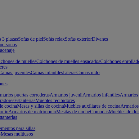
s 3 plazas
Sofás de piel
Sofás relax
Sofás exterior
Divanes
apersonas
macenaje
chones de muelles
Colchones de muelles ensacados
Colchones enrollad
eres
Camas juveniles
Camas infantiles
Literas
Camas nido
ones
marios puertas correderas
Armarios juvenil
Armarios infantiles
Armarios 
radores
Estanterias
Muebles recibidores
e cocina
Mesas y sillas de cocina
Muebles auxiliares de cocina
Armarios
onio
Armarios de matrimonio
Mesitas de noche
Comodas
Muebles de dor
tanterías
entos para sillas
s
Mesas multiusos