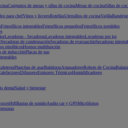
cina
Conjuntos de mesas y sillas de cocina
Mesas de cocina
Sillas de coc
los para chef
Vinos y licores
Botellas
Utensilios de cocina
Vajilla
Bandeja
s
Frigoríficos integrables
Frigoríficos pequeños
Frigoríficos portátiles
es
ior
Lavadoras - Secadoras
Lavadoras integrables
Lavadoras por kg
r
Secadoras de condensación
Secadoras de evacuación
Secadoras integra
s pirolíticos
Hornos multifunción
s de inducción
Placas de gas
ntegrables
afeteras
Planchas de asar
Batidoras
Amasadores
Robots de Cocina
Balanz
alefactores
Difusores
Emisores Térmicos
Humidificadores
o dental
Salud y bienestar
voces
Hifi
Barras de sonido
Audio car y GPS
Micrófonos
presoras