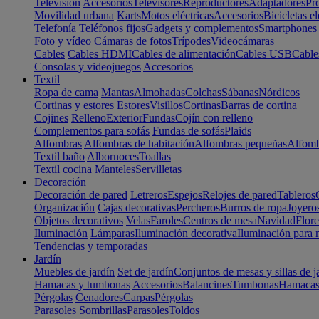
Televisión
Accesorios
Televisores
Reproductores
Adaptadores
Pr
Movilidad urbana
Karts
Motos eléctricas
Accesorios
Bicicletas el
Telefonía
Teléfonos fijos
Gadgets y complementos
Smartphones
Foto y vídeo
Cámaras de fotos
Trípodes
Videocámaras
Cables
Cables HDMI
Cables de alimentación
Cables USB
Cable
Consolas y videojuegos
Accesorios
Textil
Ropa de cama
Mantas
Almohadas
Colchas
Sábanas
Nórdicos
Cortinas y estores
Estores
Visillos
Cortinas
Barras de cortina
Cojines
Relleno
Exterior
Fundas
Cojín con relleno
Complementos para sofás
Fundas de sofás
Plaids
Alfombras
Alfombras de habitación
Alfombras pequeñas
Alfomb
Textil baño
Albornoces
Toallas
Textil cocina
Manteles
Servilletas
Decoración
Decoración de pared
Letreros
Espejos
Relojes de pared
Tableros
Organización
Cajas decorativas
Percheros
Burros de ropa
Joyero
Objetos decorativos
Velas
Faroles
Centros de mesa
Navidad
Flore
Iluminación
Lámparas
Iluminación decorativa
Iluminación para 
Tendencias y temporadas
Jardín
Muebles de jardín
Set de jardín
Conjuntos de mesas y sillas de j
Hamacas y tumbonas
Accesorios
Balancines
Tumbonas
Hamaca
Pérgolas
Cenadores
Carpas
Pérgolas
Parasoles
Sombrillas
Parasoles
Toldos