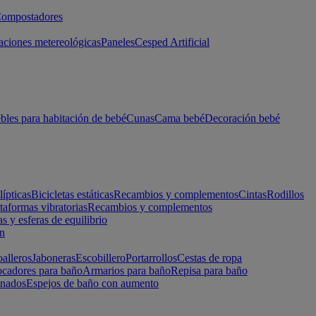
ompostadores
aciones metereológicas
Paneles
Cesped Artificial
les para habitación de bebé
Cunas
Cama bebé
Decoración bebé
lípticas
Bicicletas estáticas
Recambios y complementos
Cintas
Rodillos
taformas vibratorias
Recambios y complementos
s y esferas de equilibrio
ón
alleros
Jaboneras
Escobillero
Portarrollos
Cestas de ropa
cadores para baño
Armarios para baño
Repisa para baño
inados
Espejos de baño con aumento