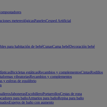
ompostadores
aciones metereológicas
Paneles
Cesped Artificial
les para habitación de bebé
Cunas
Cama bebé
Decoración bebé
lípticas
Bicicletas estáticas
Recambios y complementos
Cintas
Rodillos
taformas vibratorias
Recambios y complementos
s y esferas de equilibrio
ón
alleros
Jaboneras
Escobillero
Portarrollos
Cestas de ropa
cadores para baño
Armarios para baño
Repisa para baño
inados
Espejos de baño con aumento