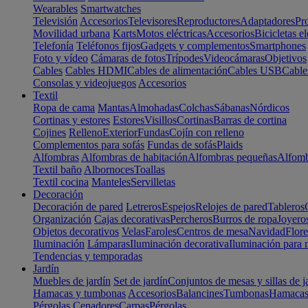
Wearables
Smartwatches
Televisión
Accesorios
Televisores
Reproductores
Adaptadores
Pr
Movilidad urbana
Karts
Motos eléctricas
Accesorios
Bicicletas el
Telefonía
Teléfonos fijos
Gadgets y complementos
Smartphones
Foto y vídeo
Cámaras de fotos
Trípodes
Videocámaras
Objetivos
Cables
Cables HDMI
Cables de alimentación
Cables USB
Cable
Consolas y videojuegos
Accesorios
Textil
Ropa de cama
Mantas
Almohadas
Colchas
Sábanas
Nórdicos
Cortinas y estores
Estores
Visillos
Cortinas
Barras de cortina
Cojines
Relleno
Exterior
Fundas
Cojín con relleno
Complementos para sofás
Fundas de sofás
Plaids
Alfombras
Alfombras de habitación
Alfombras pequeñas
Alfomb
Textil baño
Albornoces
Toallas
Textil cocina
Manteles
Servilletas
Decoración
Decoración de pared
Letreros
Espejos
Relojes de pared
Tableros
Organización
Cajas decorativas
Percheros
Burros de ropa
Joyero
Objetos decorativos
Velas
Faroles
Centros de mesa
Navidad
Flore
Iluminación
Lámparas
Iluminación decorativa
Iluminación para 
Tendencias y temporadas
Jardín
Muebles de jardín
Set de jardín
Conjuntos de mesas y sillas de j
Hamacas y tumbonas
Accesorios
Balancines
Tumbonas
Hamaca
Pérgolas
Cenadores
Carpas
Pérgolas