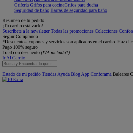
Grifería
Grifos para cocina
Grifos para ducha
Seguridad de baño
Barras de seguridad para baño
Resumen de tu pedido
¡Tu carrito está vacío!
Suscríbete a la newsletter
Todas las promociones
Colecciones Confo
Seguir Comprando
*Descuentos, cupones y servicios son aplicados en el carrito. Haz cli
Pago 100% seguro
Total con descuento
(IVA incluido*)
Ir Al Carrito
Estado de mi pedido
Tiendas
Ayuda
Blog
App Conforama
Baleares
C