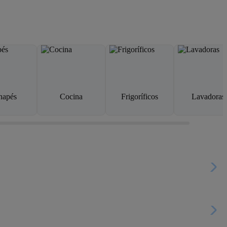
napés
Cocina
Frigoríficos
Lavadoras