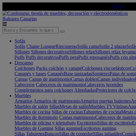
🔵Cambia tu electro con
-10% EXTRA
de descuento ☑️
AQUÍ
Baleares
Canarias
Sofás
Sofás
Chaise Longue
Rinconeras
Sofás cama
Sofás 2 plazas
Sofá
Sillones
Sillones decorativos
Sillones relax
Sillones relax levant
Puffs
Puffs decorativos
Puffs pera
Puffs reposapiés
Puffs con al
Descanso
Colchones
Packs colchón y canapé
Colchones viscoelásticos
Col
Canapés y bases
Canapés
Base tapizadas
Somieres
Patas de somi
Camas
Camas de matrimonio
Camas dobles
Camas individuales
Cabeceros
Cabeceros de matrimonio
Cabeceros juveniles
Complementos para colchones
Almohadas
Protectores de colch
Muebles
Armarios
Armarios de matrimonio
Armarios puertas batientes
Ar
Muebles de salón
Sillas
Mesas de salón
Muebles TV
Vitrinas
Apa
Muebles de cocina
Sillas de cocinas
Taburetes de cocina
Mesas d
Muebles de dormitorio
Camas matrimonio
Cabeceros de matrim
Muebles de oficina y teletrabajo
Escritorios
Sillas de escritorio
Es
Muebles de Gaming
Sillas gaming
Escritorios gaming
Sillas
Taburetes
Bancos
Sillas de comedor
Sillas infantiles
Complem