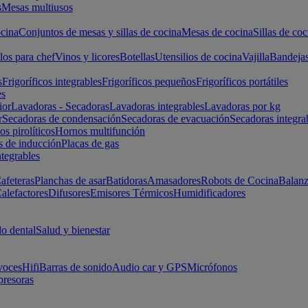
s
Mesas multiusos
cina
Conjuntos de mesas y sillas de cocina
Mesas de cocina
Sillas de coc
los para chef
Vinos y licores
Botellas
Utensilios de cocina
Vajilla
Bandeja
s
Frigoríficos integrables
Frigoríficos pequeños
Frigoríficos portátiles
es
ior
Lavadoras - Secadoras
Lavadoras integrables
Lavadoras por kg
r
Secadoras de condensación
Secadoras de evacuación
Secadoras integra
s pirolíticos
Hornos multifunción
s de inducción
Placas de gas
ntegrables
afeteras
Planchas de asar
Batidoras
Amasadores
Robots de Cocina
Balanz
alefactores
Difusores
Emisores Térmicos
Humidificadores
o dental
Salud y bienestar
voces
Hifi
Barras de sonido
Audio car y GPS
Micrófonos
presoras