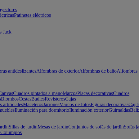
oyectores
éctricas
Patinetes eléctricos
s Jack
ras antideslizantes
Alfombras de exterior
Alfombras de baño
Alfombras 
Canvas
Cuadros pintados a mano
Marcos
Placas decorativas
Cuadros
s
Biombos
Cestas
Baúles
Revisteros
Cajas
s artificiales
Maceteros
Jarrones
Marcos de fotos
Figuras decorativas
Cajit
muebles
Iluminación para dormitorio
Iluminación exterior
Guirnaldas
Bali
ardín
Sillas de jardín
Mesas de jardín
Conjuntos de sofás de jardín
Sofás j
s
Columpios