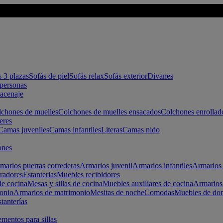
s 3 plazas
Sofás de piel
Sofás relax
Sofás exterior
Divanes
apersonas
macenaje
chones de muelles
Colchones de muelles ensacados
Colchones enrollad
eres
Camas juveniles
Camas infantiles
Literas
Camas nido
ones
marios puertas correderas
Armarios juvenil
Armarios infantiles
Armarios 
radores
Estanterias
Muebles recibidores
e cocina
Mesas y sillas de cocina
Muebles auxiliares de cocina
Armarios
onio
Armarios de matrimonio
Mesitas de noche
Comodas
Muebles de dor
tanterías
entos para sillas