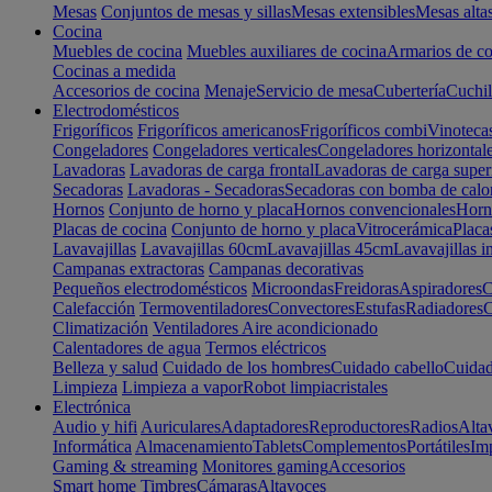
Mesas
Conjuntos de mesas y sillas
Mesas extensibles
Mesas alta
Cocina
Muebles de cocina
Muebles auxiliares de cocina
Armarios de co
Cocinas a medida
Accesorios de cocina
Menaje
Servicio de mesa
Cubertería
Cuchil
Electrodomésticos
Frigoríficos
Frigoríficos americanos
Frigoríficos combi
Vinoteca
Congeladores
Congeladores verticales
Congeladores horizontal
Lavadoras
Lavadoras de carga frontal
Lavadoras de carga super
Secadoras
Lavadoras - Secadoras
Secadoras con bomba de calo
Hornos
Conjunto de horno y placa
Hornos convencionales
Horno
Placas de cocina
Conjunto de horno y placa
Vitrocerámica
Placa
Lavavajillas
Lavavajillas 60cm
Lavavajillas 45cm
Lavavajillas i
Campanas extractoras
Campanas decorativas
Pequeños electrodomésticos
Microondas
Freidoras
Aspiradores
C
Calefacción
Termoventiladores
Convectores
Estufas
Radiadores
C
Climatización
Ventiladores
Aire acondicionado
Calentadores de agua
Termos eléctricos
Belleza y salud
Cuidado de los hombres
Cuidado cabello
Cuidad
Limpieza
Limpieza a vapor
Robot limpiacristales
Electrónica
Audio y hifi
Auriculares
Adaptadores
Reproductores
Radios
Alta
Informática
Almacenamiento
Tablets
Complementos
Portátiles
Im
Gaming & streaming
Monitores gaming
Accesorios
Smart home
Timbres
Cámaras
Altavoces