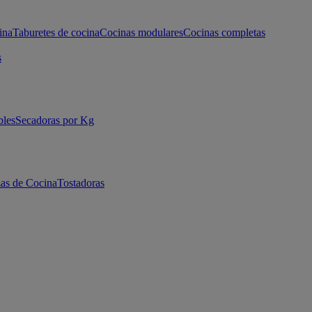
ina
Taburetes de cocina
Cocinas modulares
Cocinas completas
s
bles
Secadoras por Kg
as de Cocina
Tostadoras