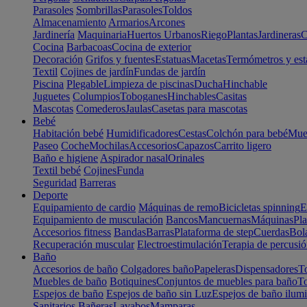
Parasoles
Sombrillas
Parasoles
Toldos
Almacenamiento
Armarios
Arcones
Jardinería
Maquinaria
Huertos Urbanos
Riego
Plantas
Jardineras
C
Cocina
Barbacoas
Cocina de exterior
Decoración
Grifos y fuentes
Estatuas
Macetas
Termómetros y est
Textil
Cojines de jardín
Fundas de jardín
Piscina
Plegable
Limpieza de piscinas
Ducha
Hinchable
Juguetes
Columpios
Toboganes
Hinchables
Casitas
Mascotas
Comederos
Jaulas
Casetas para mascotas
Bebé
Habitación bebé
Humidificadores
Cestas
Colchón para bebé
Mueb
Paseo
Coche
Mochilas
Accesorios
Capazos
Carrito ligero
Baño e higiene
Aspirador nasal
Orinales
Textil bebé
Cojines
Funda
Seguridad
Barreras
Deporte
Equipamiento de cardio
Máquinas de remo
Bicicletas spinning
E
Equipamiento de musculación
Bancos
Mancuernas
Máquinas
Pla
Accesorios fitness
Bandas
Barras
Plataforma de step
Cuerdas
Bola
Recuperación muscular
Electroestimulación
Terapia de percusi
Baño
Accesorios de baño
Colgadores baño
Papeleras
Dispensadores
To
Muebles de baño
Botiquines
Conjuntos de muebles para baño
To
Espejos de baño
Espejos de baño sin Luz
Espejos de baño ilum
Sanitarios
Bañeras
Lavabos
Mamparas