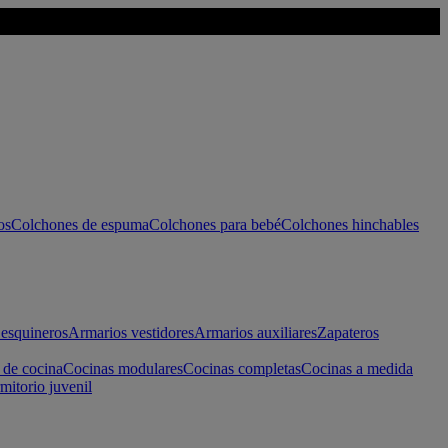
os
Colchones de espuma
Colchones para bebé
Colchones hinchables
esquineros
Armarios vestidores
Armarios auxiliares
Zapateros
 de cocina
Cocinas modulares
Cocinas completas
Cocinas a medida
mitorio juvenil