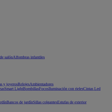
de salón
Alfombras infantiles
as y joyeros
Relojes
Ambientadores
zas
Smart Light
Bombillas
Focos
Iluminación con rieles
Cintas Led
ardín
Bancos de jardín
Sillas colgantes
Estufas de exterior