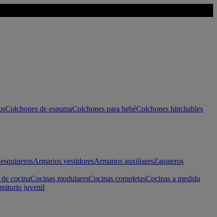
os
Colchones de espuma
Colchones para bebé
Colchones hinchables
esquineros
Armarios vestidores
Armarios auxiliares
Zapateros
 de cocina
Cocinas modulares
Cocinas completas
Cocinas a medida
mitorio juvenil