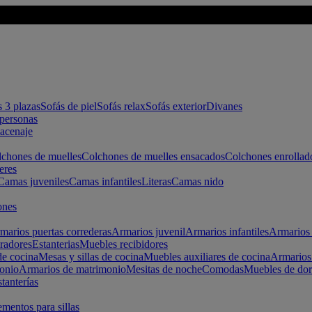
s 3 plazas
Sofás de piel
Sofás relax
Sofás exterior
Divanes
apersonas
macenaje
chones de muelles
Colchones de muelles ensacados
Colchones enrollad
eres
Camas juveniles
Camas infantiles
Literas
Camas nido
ones
marios puertas correderas
Armarios juvenil
Armarios infantiles
Armarios 
radores
Estanterias
Muebles recibidores
e cocina
Mesas y sillas de cocina
Muebles auxiliares de cocina
Armarios
onio
Armarios de matrimonio
Mesitas de noche
Comodas
Muebles de dor
tanterías
entos para sillas