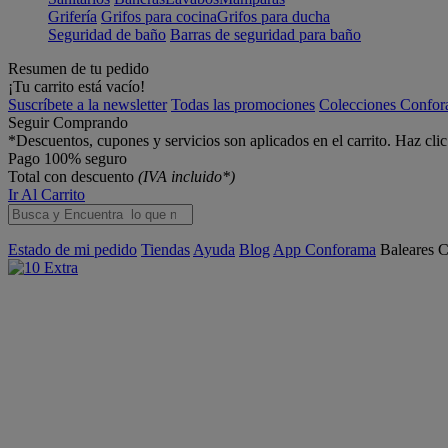
Grifería
Grifos para cocina
Grifos para ducha
Seguridad de baño
Barras de seguridad para baño
Resumen de tu pedido
¡Tu carrito está vacío!
Suscríbete a la newsletter
Todas las promociones
Colecciones Confo
Seguir Comprando
*Descuentos, cupones y servicios son aplicados en el carrito. Haz cli
Pago 100% seguro
Total con descuento
(IVA incluido*)
Ir Al Carrito
Estado de mi pedido
Tiendas
Ayuda
Blog
App Conforama
Baleares
C