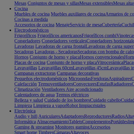
Mesas
Conjuntos de mesas y sillas
Mesas extensibles
Mesas alta
Cocina
Muebles de cocina
Muebles auxiliares de cocina
Armarios de co
Cocinas a medida
Accesorios de cocina
Menaje
Servicio de mesa
Cubertería
Cuchil
Electrodomésticos
Frigoríficos
Frigoríficos americanos
Frigoríficos combi
Vinoteca
Congeladores
Congeladores verticales
Congeladores horizontal
Lavadoras
Lavadoras de carga frontal
Lavadoras de carga super
Secadoras
Lavadoras - Secadoras
Secadoras con bomba de calo
Hornos
Conjunto de horno y placa
Hornos convencionales
Horno
Placas de cocina
Conjunto de horno y placa
Vitrocerámica
Placa
Lavavajillas
Lavavajillas 60cm
Lavavajillas 45cm
Lavavajillas i
Campanas extractoras
Campanas decorativas
Pequeños electrodomésticos
Microondas
Freidoras
Aspiradores
C
Calefacción
Termoventiladores
Convectores
Estufas
Radiadores
C
Climatización
Ventiladores
Aire acondicionado
Calentadores de agua
Termos eléctricos
Belleza y salud
Cuidado de los hombres
Cuidado cabello
Cuidad
Limpieza
Limpieza a vapor
Robot limpiacristales
Electrónica
Audio y hifi
Auriculares
Adaptadores
Reproductores
Radios
Alta
Informática
Almacenamiento
Tablets
Complementos
Portátiles
Im
Gaming & streaming
Monitores gaming
Accesorios
Smart home
Timbres
Cámaras
Altavoces