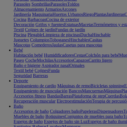
Parasoles
Sombrillas
Parasoles
Toldos
Almacenamiento
Armarios
Arcones
Jardinería
Maquinaria
Huertos Urbanos
Riego
Plantas
Jardineras
C
Cocina
Barbacoas
Cocina de exterior
Decoración
Grifos y fuentes
Estatuas
Macetas
Termómetros y est
Textil
Cojines de jardín
Fundas de jardín
Piscina
Plegable
Limpieza de piscinas
Ducha
Hinchable
Juguetes
Columpios
Toboganes
Hinchables
Casitas
Mascotas
Comederos
Jaulas
Casetas para mascotas
Bebé
Habitación bebé
Humidificadores
Cestas
Colchón para bebé
Mueb
Paseo
Coche
Mochilas
Accesorios
Capazos
Carrito ligero
Baño e higiene
Aspirador nasal
Orinales
Textil bebé
Cojines
Funda
Seguridad
Barreras
Deporte
Equipamiento de cardio
Máquinas de remo
Bicicletas spinning
E
Equipamiento de musculación
Bancos
Mancuernas
Máquinas
Pla
Accesorios fitness
Bandas
Barras
Plataforma de step
Cuerdas
Bola
Recuperación muscular
Electroestimulación
Terapia de percusi
Baño
Accesorios de baño
Colgadores baño
Papeleras
Dispensadores
To
Muebles de baño
Botiquines
Conjuntos de muebles para baño
To
Espejos de baño
Espejos de baño sin Luz
Espejos de baño ilum
Sanitarios
Bañeras
Lavabos
Mamparas