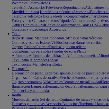
Wearables
Smartwatches
Televisión
Accesorios
Televisores
Reproductores
Adaptadores
Pr
Movilidad urbana
Karts
Motos eléctricas
Accesorios
Bicicletas el
Telefonía
Teléfonos fijos
Gadgets y complementos
Smartphones
Foto y vídeo
Cámaras de fotos
Trípodes
Videocámaras
Objetivos
Cables
Cables HDMI
Cables de alimentación
Cables USB
Cable
Consolas y videojuegos
Accesorios
Textil
Ropa de cama
Mantas
Almohadas
Colchas
Sábanas
Nórdicos
Cortinas y estores
Estores
Visillos
Cortinas
Barras de cortina
Cojines
Relleno
Exterior
Fundas
Cojín con relleno
Complementos para sofás
Fundas de sofás
Plaids
Alfombras
Alfombras de habitación
Alfombras pequeñas
Alfomb
Textil baño
Albornoces
Toallas
Textil cocina
Manteles
Servilletas
Decoración
Decoración de pared
Letreros
Espejos
Relojes de pared
Tableros
Organización
Cajas decorativas
Percheros
Burros de ropa
Joyero
Objetos decorativos
Velas
Faroles
Centros de mesa
Navidad
Flore
Iluminación
Lámparas
Iluminación decorativa
Iluminación para 
Tendencias y temporadas
Jardín
Muebles de jardín
Set de jardín
Conjuntos de mesas y sillas de j
Hamacas y tumbonas
Accesorios
Balancines
Tumbonas
Hamaca
Pérgolas
Cenadores
Carpas
Pérgolas