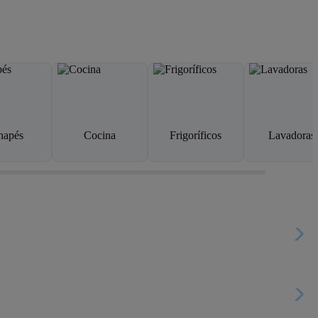
napés
Cocina
Frigoríficos
Lavadoras