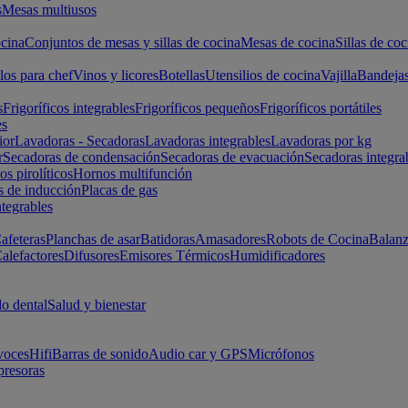
s
Mesas multiusos
cina
Conjuntos de mesas y sillas de cocina
Mesas de cocina
Sillas de coc
los para chef
Vinos y licores
Botellas
Utensilios de cocina
Vajilla
Bandeja
s
Frigoríficos integrables
Frigoríficos pequeños
Frigoríficos portátiles
es
ior
Lavadoras - Secadoras
Lavadoras integrables
Lavadoras por kg
r
Secadoras de condensación
Secadoras de evacuación
Secadoras integra
s pirolíticos
Hornos multifunción
s de inducción
Placas de gas
ntegrables
afeteras
Planchas de asar
Batidoras
Amasadores
Robots de Cocina
Balanz
alefactores
Difusores
Emisores Térmicos
Humidificadores
o dental
Salud y bienestar
voces
Hifi
Barras de sonido
Audio car y GPS
Micrófonos
presoras