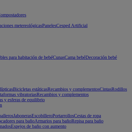
ompostadores
aciones metereológicas
Paneles
Cesped Artificial
les para habitación de bebé
Cunas
Cama bebé
Decoración bebé
lípticas
Bicicletas estáticas
Recambios y complementos
Cintas
Rodillos
taformas vibratorias
Recambios y complementos
s y esferas de equilibrio
ón
alleros
Jaboneras
Escobillero
Portarrollos
Cestas de ropa
cadores para baño
Armarios para baño
Repisa para baño
inados
Espejos de baño con aumento