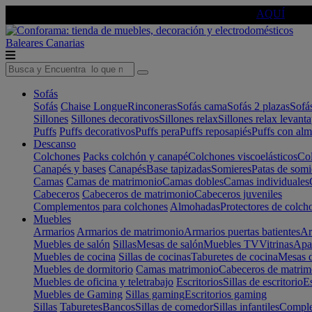
🔵Cambia tu electro con
-10% EXTRA
de descuento ☑️
AQUÍ
Baleares
Canarias
Sofás
Sofás
Chaise Longue
Rinconeras
Sofás cama
Sofás 2 plazas
Sofá
Sillones
Sillones decorativos
Sillones relax
Sillones relax levant
Puffs
Puffs decorativos
Puffs pera
Puffs reposapiés
Puffs con al
Descanso
Colchones
Packs colchón y canapé
Colchones viscoelásticos
Col
Canapés y bases
Canapés
Base tapizadas
Somieres
Patas de somi
Camas
Camas de matrimonio
Camas dobles
Camas individuales
Cabeceros
Cabeceros de matrimonio
Cabeceros juveniles
Complementos para colchones
Almohadas
Protectores de colch
Muebles
Armarios
Armarios de matrimonio
Armarios puertas batientes
Ar
Muebles de salón
Sillas
Mesas de salón
Muebles TV
Vitrinas
Apa
Muebles de cocina
Sillas de cocinas
Taburetes de cocina
Mesas d
Muebles de dormitorio
Camas matrimonio
Cabeceros de matrim
Muebles de oficina y teletrabajo
Escritorios
Sillas de escritorio
Es
Muebles de Gaming
Sillas gaming
Escritorios gaming
Sillas
Taburetes
Bancos
Sillas de comedor
Sillas infantiles
Complem