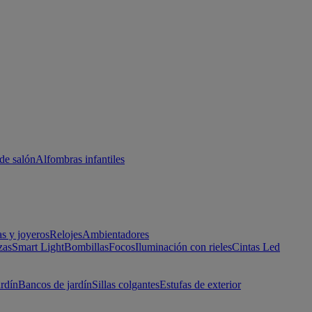
de salón
Alfombras infantiles
as y joyeros
Relojes
Ambientadores
zas
Smart Light
Bombillas
Focos
Iluminación con rieles
Cintas Led
ardín
Bancos de jardín
Sillas colgantes
Estufas de exterior