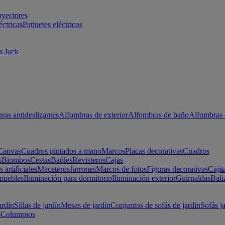
oyectores
éctricas
Patinetes eléctricos
s Jack
ras antideslizantes
Alfombras de exterior
Alfombras de baño
Alfombras 
Canvas
Cuadros pintados a mano
Marcos
Placas decorativas
Cuadros
s
Biombos
Cestas
Baúles
Revisteros
Cajas
s artificiales
Maceteros
Jarrones
Marcos de fotos
Figuras decorativas
Cajit
muebles
Iluminación para dormitorio
Iluminación exterior
Guirnaldas
Bali
ardín
Sillas de jardín
Mesas de jardín
Conjuntos de sofás de jardín
Sofás j
s
Columpios