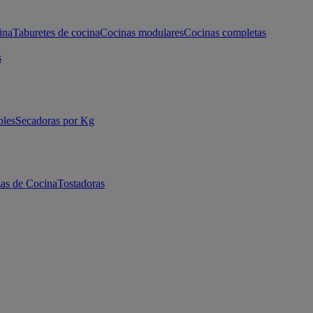
ina
Taburetes de cocina
Cocinas modulares
Cocinas completas
s
bles
Secadoras por Kg
as de Cocina
Tostadoras