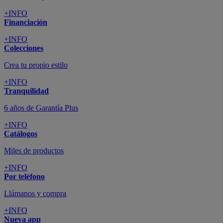
+INFO
Financiación
+INFO
Colecciones
Crea tu propio estilo
+INFO
Tranquilidad
6 años de Garantía Plus
+INFO
Catálogos
Miles de productos
+INFO
Por teléfono
Llámanos y compra
+INFO
Nueva app