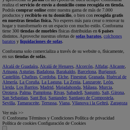
realiza el
servicio de envío a domicilio como recogida en tienda.
Podrás
comprar online
entre nuestra gama de más de 7.000
productos y
recibirlo en tu domicilio
, o bien con
recogida gratis
en nuestras tiendas física.
No esperes más para crear o renovar tu
hogar y transformarlo en un espacio con mucho estilo. Conforama
tiene 300
tiendas de muebles
físicas distribuidas en
6 países
distintos. Aproveche nuestras ofertas de
sofas baratos
,
colchones
baratos
y
liquidaciones de sofas
.
Conforama solo comercializa a través de su website o, físicamente,
en sus
tiendas de sofás
.
Alcalá de Guadaíra
,
Alcalá de Henares
,
Alcorcón
,
Alfafar
,
Alicante
,
Arinaga
,
Asturias
,
Badalona
,
Barakaldo
,
Barcelona
,
Burjassot
,
Castellón
,
Chafiras
,
Cordoba
,
Elche
,
Finestrat
,
Granada
,
Huércal de
Almería
,
La Coruña
,
La Laguna
,
La Zenia
,
Lanzarote
,
León
,
Lleida
,
Los Barrios
,
Madrid
,
Majadahonda
,
Málaga
,
Murcia
,
Orotava
,
Palma
,
Pamplona
,
Rivas
,
Sabadell
,
Sagunto
,
Salt, Girona
,
San Sebastian
,
Sant Boi
,
Santander
,
Santiago de Compostela
,
Sevilla
,
Tamaraceite
,
Terrassa
,
Viana
,
Vilanova i la Geltrú
,
Zaragoza
Ver más >>
© Conforama
Términos y Condiciones
Política de privacidad
Política de cookies
Configuración de Cookies