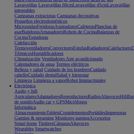
Lavavajillas
Lavavajillas 60cm
Lavavajillas 45cm
Lavavajillas
integrables
Campanas extractoras
Campanas decorativas
Pequeños electrodomésticos
Microondas
Freidoras
Aspiradores
Cafeteras
Planchas de
asar
Batidoras
Amasadores
Robots de Cocina
Balanzas de
Cocina
Tostadoras
Calefacción
Termoventiladores
Convectores
Estufas
Radiadores
Calefactores
D
Térmicos
Humidificadores
Climatización
Ventiladores
Aire acondicionado
Calentadores de agua
Termos eléctricos
Belleza y salud
Cuidado de los hombres
Cuidado
cabello
Cuidado dental
Salud y bienestar
Limpieza
Limpieza a vapor
Robot limpiacristales
Electrónica
Audio y hifi
Auriculares
Adaptadores
Reproductores
Radios
Altavoces
Hifi
Bar
de sonido
Audio car y GPS
Micrófonos
Informática
Almacenamiento
Tablets
Complementos
Portátiles
Impresoras
Gaming & streaming
Monitores gaming
Accesorios
Smart home
Timbres
Cámaras
Altavoces
Wearables
Smartwatches