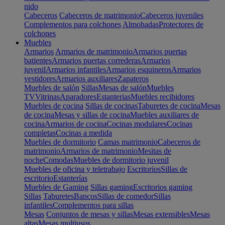
nido
Cabeceros
Cabeceros de matrimonio
Cabeceros juveniles
Complementos para colchones
Almohadas
Protectores de
colchones
Muebles
Armarios
Armarios de matrimonio
Armarios puertas
batientes
Armarios puertas correderas
Armarios
juvenil
Armarios infantiles
Armarios esquineros
Armarios
vestidores
Armarios auxiliares
Zapateros
Muebles de salón
Sillas
Mesas de salón
Muebles
TV
Vitrinas
Aparadores
Estanterias
Muebles recibidores
Muebles de cocina
Sillas de cocinas
Taburetes de cocina
Mesas
de cocina
Mesas y sillas de cocina
Muebles auxiliares de
cocina
Armarios de cocina
Cocinas modulares
Cocinas
completas
Cocinas a medida
Muebles de dormitorio
Camas matrimonio
Cabeceros de
matrimonio
Armarios de matrimonio
Mesitas de
noche
Comodas
Muebles de dormitorio juvenil
Muebles de oficina y teletrabajo
Escritorios
Sillas de
escritorio
Estanterías
Muebles de Gaming
Sillas gaming
Escritorios gaming
Sillas
Taburetes
Bancos
Sillas de comedor
Sillas
infantiles
Complementos para sillas
Mesas
Conjuntos de mesas y sillas
Mesas extensibles
Mesas
altas
Mesas multiusos