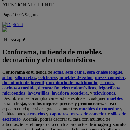
ATENCIÓN AL CLIENTE
Pago 100% Seguro
¡Nueva app!
Conforama, tu tienda de muebles,
decoración y electrodomésticos
Conforama
es tu tienda de
sofás
,
sofá cama
,
sofá chaise longue
,
sillón
,
sillón relax
,
colchones
,
muebles de salón
,
mesas comedor
,
dormitorio de juvenil
,
dormitorio de matrimonio
,
canapés
,
cocinas a medida
,
decoración
,
electrodomésticos
,
frigoríficos
,
microondas
,
lavavajillas
,
lavadora secadora
, y
televisiones
.
Descubre nuestra amplia variedad de estilos en cualquier
muebles
para tu hogar,
con los mejores precios y promociones
. Crea el
espacio en el que vives gracias a nuestros
muebles de comedor
y
habitaciones,
armarios
y
zapateros
,
mesas de comedor
y
sillas de
escritorio
. Además, podrás decorar tu casa con multitud de
artículos, tener el mejor ocio con los productos de
imagen y sonido
y aprovechar tu
jardín
en las épocas de buen tiempo. Conforama