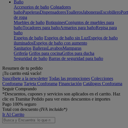
Baño
Accesorios de baño
Colgadores
baño
Papeleras
Dispensadores
Toalleros
Jaboneras
Escobillero
Port
de ropa
Muebles de baño
Botiquines
Conjuntos de muebles para
baño
Tocadores para baño
Armarios para baño
Repisa para
baño
Espejos de baño
Espejos de baño sin Luz
Espejos de baño
iluminados
Espejos de baño con aumento
Sanitarios
Bañeras
Lavabos
Mamparas
Grifería
Grifos para cocina
Grifos para ducha
Seguridad de baño
Barras de seguridad para baño
Resumen de tu pedido
¡Tu carrito está vacío!
Suscríbete a la newsletter
Todas las promociones
Colecciones
Conforama
Tarjeta Conforama
Financiación
Catálogos Conforama
Seguir Comprando
*Descuentos, cupones y servicios son aplicados en el carrito. Haz
clic en Tramitar Pedido para ver estos descuentos e importes
Pago 100% seguro
Total con descuento
(IVA incluido*)
Ir Al Carrito