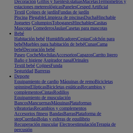
Decoración
Grifos y fuentes
Estatuas
Macetas
Termómetros y
estaciones metereológicas
Paneles
Cesped Artificial
Textil
Cojines de jardín
Fundas de jardín
Piscina
Plegable
Limpieza de piscinas
Ducha
Hinchable
Juguetes
Columpios
Toboganes
Hinchables
Casitas
Mascotas
Comederos
Jaulas
Casetas para mascotas
Bebé
Habitación bebé
Humidificadores
Cestas
Colchón para
bebé
Muebles para habitación de bebé
Cunas
Cama
bebé
Decoración bebé
Paseo
Coche
Mochilas
Accesorios
Capazos
Carrito ligero
Baño e higiene
Aspirador nasal
Orinales
Textil bebé
Cojines
Funda
Seguridad
Barreras
Deporte
Equipamiento de cardio
Máquinas de remo
Bicicletas
spinning
Elípticas
Bicicletas estáticas
Recambios y
complementos
Cintas
Rodillos
Equipamiento de musculación
Bancos
Mancuernas
Máquinas
Plataformas
vibratorias
Recambios y complementos
Accesorios fitness
Bandas
Barras
Plataforma de
step
Cuerdas
Bolas y esferas de equilibrio
Recuperación muscular
Electroestimulación
Terapia de
percusión