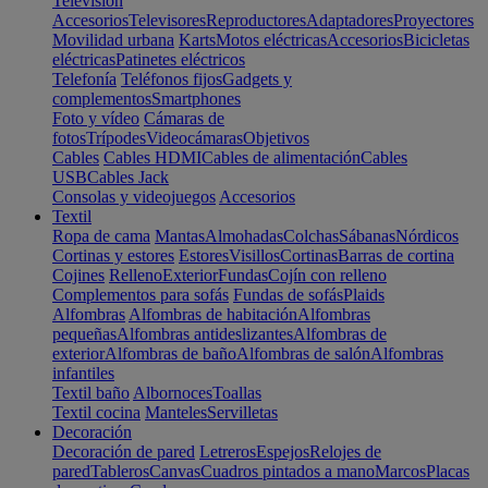
Televisión
Accesorios
Televisores
Reproductores
Adaptadores
Proyectores
Movilidad urbana
Karts
Motos eléctricas
Accesorios
Bicicletas
eléctricas
Patinetes eléctricos
Telefonía
Teléfonos fijos
Gadgets y
complementos
Smartphones
Foto y vídeo
Cámaras de
fotos
Trípodes
Videocámaras
Objetivos
Cables
Cables HDMI
Cables de alimentación
Cables
USB
Cables Jack
Consolas y videojuegos
Accesorios
Textil
Ropa de cama
Mantas
Almohadas
Colchas
Sábanas
Nórdicos
Cortinas y estores
Estores
Visillos
Cortinas
Barras de cortina
Cojines
Relleno
Exterior
Fundas
Cojín con relleno
Complementos para sofás
Fundas de sofás
Plaids
Alfombras
Alfombras de habitación
Alfombras
pequeñas
Alfombras antideslizantes
Alfombras de
exterior
Alfombras de baño
Alfombras de salón
Alfombras
infantiles
Textil baño
Albornoces
Toallas
Textil cocina
Manteles
Servilletas
Decoración
Decoración de pared
Letreros
Espejos
Relojes de
pared
Tableros
Canvas
Cuadros pintados a mano
Marcos
Placas