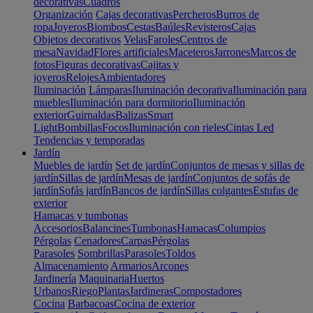
decorativas
Cuadros
Organización
Cajas decorativas
Percheros
Burros de
ropa
Joyeros
Biombos
Cestas
Baúles
Revisteros
Cajas
Objetos decorativos
Velas
Faroles
Centros de
mesa
Navidad
Flores artificiales
Maceteros
Jarrones
Marcos de
fotos
Figuras decorativas
Cajitas y
joyeros
Relojes
Ambientadores
Iluminación
Lámparas
Iluminación decorativa
Iluminación para
muebles
Iluminación para dormitorio
Iluminación
exterior
Guirnaldas
Balizas
Smart
Light
Bombillas
Focos
Iluminación con rieles
Cintas Led
Tendencias y temporadas
Jardín
Muebles de jardín
Set de jardín
Conjuntos de mesas y sillas de
jardín
Sillas de jardín
Mesas de jardín
Conjuntos de sofás de
jardín
Sofás jardín
Bancos de jardín
Sillas colgantes
Estufas de
exterior
Hamacas y tumbonas
Accesorios
Balancines
Tumbonas
Hamacas
Columpios
Pérgolas
Cenadores
Carpas
Pérgolas
Parasoles
Sombrillas
Parasoles
Toldos
Almacenamiento
Armarios
Arcones
Jardinería
Maquinaria
Huertos
Urbanos
Riego
Plantas
Jardineras
Compostadores
Cocina
Barbacoas
Cocina de exterior