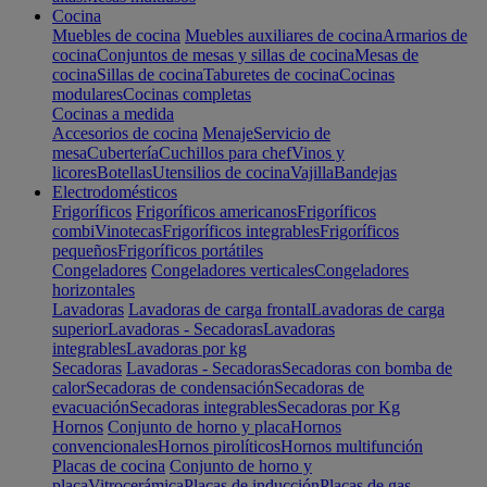
Cocina
Muebles de cocina
Muebles auxiliares de cocina
Armarios de
cocina
Conjuntos de mesas y sillas de cocina
Mesas de
cocina
Sillas de cocina
Taburetes de cocina
Cocinas
modulares
Cocinas completas
Cocinas a medida
Accesorios de cocina
Menaje
Servicio de
mesa
Cubertería
Cuchillos para chef
Vinos y
licores
Botellas
Utensilios de cocina
Vajilla
Bandejas
Electrodomésticos
Frigoríficos
Frigoríficos americanos
Frigoríficos
combi
Vinotecas
Frigoríficos integrables
Frigoríficos
pequeños
Frigoríficos portátiles
Congeladores
Congeladores verticales
Congeladores
horizontales
Lavadoras
Lavadoras de carga frontal
Lavadoras de carga
superior
Lavadoras - Secadoras
Lavadoras
integrables
Lavadoras por kg
Secadoras
Lavadoras - Secadoras
Secadoras con bomba de
calor
Secadoras de condensación
Secadoras de
evacuación
Secadoras integrables
Secadoras por Kg
Hornos
Conjunto de horno y placa
Hornos
convencionales
Hornos pirolíticos
Hornos multifunción
Placas de cocina
Conjunto de horno y
placa
Vitrocerámica
Placas de inducción
Placas de gas