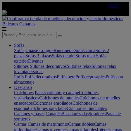
🔵Cambia tu electro con
-10% EXTRA
de descuento ☑️
AQUÍ
Baleares
Canarias
Sofás
Sofás
Chaise Longue
Rinconeras
Sofás cama
Sofás 2
plazas
Sofás 3 plazas
Sofás de piel
Sofás relax
Sofás
exterior
Divanes
Sillones
Sillones decorativos
Sillones relax
Sillones relax
levantapersonas
Puffs
Puffs decorativos
Puffs pera
Puffs reposapiés
Puffs con
almacenaje
Descanso
Colchones
Packs colchón y canapé
Colchones
viscoelásticos
Colchones de muelles
Colchones de muelles
ensacados
Colchones enrollados
Colchones de
espuma
Colchones para bebé
Colchones hinchables
Canapés y bases
Canapés
Base tapizadas
Somieres
Patas de
somieres
Camas
Camas de matrimonio
Camas dobles
Camas
individuales
Camas juveniles
Camas infantiles
Literas
Camas