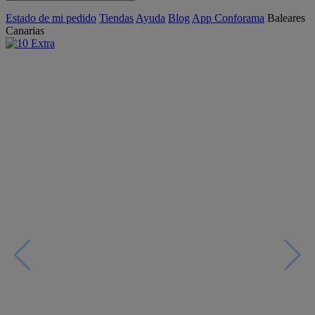
Estado de mi pedido
Tiendas
Ayuda
Blog
App Conforama
Baleares
Canarias