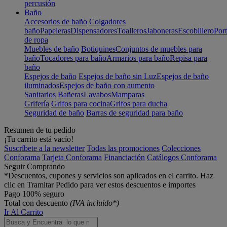
percusión
Baño
Accesorios de baño
Colgadores
baño
Papeleras
Dispensadores
Toalleros
Jaboneras
Escobillero
Port
de ropa
Muebles de baño
Botiquines
Conjuntos de muebles para
baño
Tocadores para baño
Armarios para baño
Repisa para
baño
Espejos de baño
Espejos de baño sin Luz
Espejos de baño
iluminados
Espejos de baño con aumento
Sanitarios
Bañeras
Lavabos
Mamparas
Grifería
Grifos para cocina
Grifos para ducha
Seguridad de baño
Barras de seguridad para baño
Resumen de tu pedido
¡Tu carrito está vacío!
Suscríbete a la newsletter
Todas las promociones
Colecciones
Conforama
Tarjeta Conforama
Financiación
Catálogos Conforama
Seguir Comprando
*Descuentos, cupones y servicios son aplicados en el carrito. Haz
clic en Tramitar Pedido para ver estos descuentos e importes
Pago 100% seguro
Total con descuento
(IVA incluido*)
Ir Al Carrito