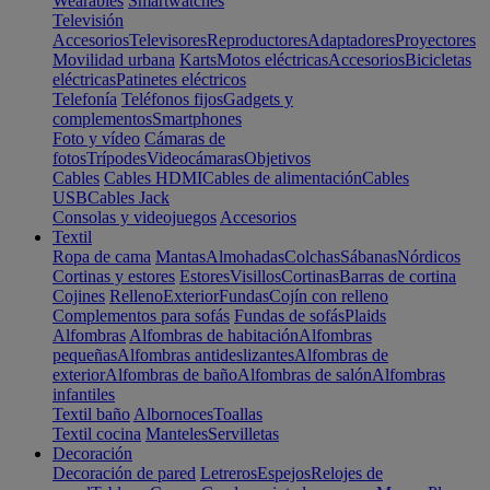
Wearables
Smartwatches
Televisión
Accesorios
Televisores
Reproductores
Adaptadores
Proyectores
Movilidad urbana
Karts
Motos eléctricas
Accesorios
Bicicletas
eléctricas
Patinetes eléctricos
Telefonía
Teléfonos fijos
Gadgets y
complementos
Smartphones
Foto y vídeo
Cámaras de
fotos
Trípodes
Videocámaras
Objetivos
Cables
Cables HDMI
Cables de alimentación
Cables
USB
Cables Jack
Consolas y videojuegos
Accesorios
Textil
Ropa de cama
Mantas
Almohadas
Colchas
Sábanas
Nórdicos
Cortinas y estores
Estores
Visillos
Cortinas
Barras de cortina
Cojines
Relleno
Exterior
Fundas
Cojín con relleno
Complementos para sofás
Fundas de sofás
Plaids
Alfombras
Alfombras de habitación
Alfombras
pequeñas
Alfombras antideslizantes
Alfombras de
exterior
Alfombras de baño
Alfombras de salón
Alfombras
infantiles
Textil baño
Albornoces
Toallas
Textil cocina
Manteles
Servilletas
Decoración
Decoración de pared
Letreros
Espejos
Relojes de