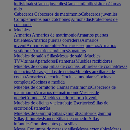
individuales
Camas juveniles
Camas infantiles
Literas
Camas
nido
Cabeceros
Cabeceros de matrimonio
Cabeceros juveniles
Complementos para colchones
Almohadas
Protectores de
colchones
Muebles
Armarios
Armarios de matrimonio
Armarios puertas
batientes
Armarios puertas correderas
Armarios
juvenil
Armarios infantiles
Armarios esquineros
Armarios
vestidores
Armarios auxiliares
Zapateros
Muebles de salón
Sillas
Mesas de salón
Muebles
TV
Vitrinas
Aparadores
Estanterias
Muebles recibidores
Muebles de cocina
Sillas de cocinas
Taburetes de cocina
Mesas
de cocina
Mesas y sillas de cocina
Muebles auxiliares de
cocina
Armarios de cocina
Cocinas modulares
Cocinas
completas
Cocinas a medida
Muebles de dormitorio
Camas matrimonio
Cabeceros de
matrimonio
Armarios de matrimonio
Mesitas de
noche
Comodas
Muebles de dormitorio juvenil
Muebles de oficina y teletrabajo
Escritorios
Sillas de
escritorio
Estanterías
Muebles de Gaming
Sillas gaming
Escritorios gaming
Sillas
Taburetes
Bancos
Sillas de comedor
Sillas
infantiles
Complementos para sillas
Mesas
Conjuntos de mesas y sillas
Mesas extensibles
Mesas