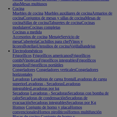
altas
Mesas multiusos
Cocina
Muebles de cocina
Muebles auxiliares de cocina
Armarios de
cocina
Conjuntos de mesas y sillas de cocina
Mesas de
cocina
Sillas de cocina
Taburetes de cocina
Cocinas
modulares
Cocinas completas
Cocinas a medida
Accesorios de cocina
Menaje
Servicio de
mesa
Cubertería
Cuchillos para chef
Vinos y
licores
Botellas
Utensilios de cocina
Vajilla
Bandejas
Electrodomésticos
Frigoríficos
Frigoríficos americanos
Frigoríficos
combi
Vinotecas
Frigoríficos integrables
Frigoríficos
pequeños
Frigoríficos portátiles
Congeladores
Congeladores verticales
Congeladores
horizontales
Lavadoras
Lavadoras de carga frontal
Lavadoras de carga
superior
Lavadoras - Secadoras
Lavadoras
integrables
Lavadoras por kg
Secadoras
Lavadoras - Secadoras
Secadoras con bomba de
calor
Secadoras de condensación
Secadoras de
evacuación
Secadoras integrables
Secadoras por Kg
Hornos
Conjunto de horno y placa
Hornos
convencionales
Hornos pirolíticos
Hornos multifunción
Placas de cocina
Conjunto de horno y