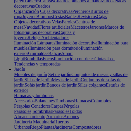
pared
Tableros
Canvas
Cuadros pintados a mano
Marcos
Placas
decorativas
Cuadros
Organización
Cajas decorativas
Percheros
Burros de
ropa
Joyeros
Biombos
Cestas
Baúles
Revisteros
Cajas
Objetos decorativos
Velas
Faroles
Centros de
mesa
Navidad
Flores artificiales
Maceteros
Jarrones
Marcos de
fotos
Figuras decorativas
Cajitas y
joyeros
Relojes
Ambientadores
Iluminación
Lámparas
Iluminación decorativa
Iluminación para
muebles
Iluminación para dormitorio
Iluminación
exterior
Guirnaldas
Balizas
Smart
Light
Bombillas
Focos
Iluminación con rieles
Cintas Led
Tendencias y temporadas
Jardín
Muebles de jardín
Set de jardín
Conjuntos de mesas y sillas de
jardín
Sillas de jardín
Mesas de jardín
Conjuntos de sofás de
jardín
Sofás jardín
Bancos de jardín
Sillas colgantes
Estufas de
exterior
Hamacas y tumbonas
Accesorios
Balancines
Tumbonas
Hamacas
Columpios
Pérgolas
Cenadores
Carpas
Pérgolas
Parasoles
Sombrillas
Parasoles
Toldos
Almacenamiento
Armarios
Arcones
Jardinería
Maquinaria
Huertos
Urbanos
Riego
Plantas
Jardineras
Compostadores