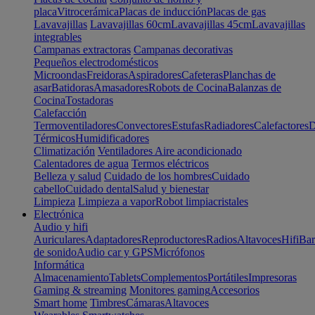
placa
Vitrocerámica
Placas de inducción
Placas de gas
Lavavajillas
Lavavajillas 60cm
Lavavajillas 45cm
Lavavajillas
integrables
Campanas extractoras
Campanas decorativas
Pequeños electrodomésticos
Microondas
Freidoras
Aspiradores
Cafeteras
Planchas de
asar
Batidoras
Amasadores
Robots de Cocina
Balanzas de
Cocina
Tostadoras
Calefacción
Termoventiladores
Convectores
Estufas
Radiadores
Calefactores
D
Térmicos
Humidificadores
Climatización
Ventiladores
Aire acondicionado
Calentadores de agua
Termos eléctricos
Belleza y salud
Cuidado de los hombres
Cuidado
cabello
Cuidado dental
Salud y bienestar
Limpieza
Limpieza a vapor
Robot limpiacristales
Electrónica
Audio y hifi
Auriculares
Adaptadores
Reproductores
Radios
Altavoces
Hifi
Bar
de sonido
Audio car y GPS
Micrófonos
Informática
Almacenamiento
Tablets
Complementos
Portátiles
Impresoras
Gaming & streaming
Monitores gaming
Accesorios
Smart home
Timbres
Cámaras
Altavoces