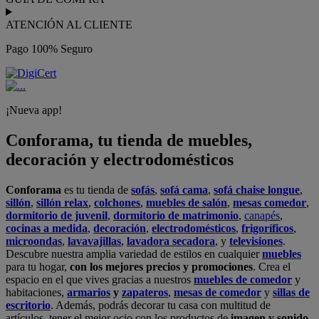
ATENCIÓN AL CLIENTE
Pago 100% Seguro
¡Nueva app!
Conforama, tu tienda de muebles,
decoración y electrodomésticos
Conforama
es tu tienda de
sofás
,
sofá cama
,
sofá chaise longue
,
sillón
,
sillón relax
,
colchones
,
muebles de salón
,
mesas comedor
,
dormitorio de juvenil
,
dormitorio de matrimonio
,
canapés
,
cocinas a medida
,
decoración
,
electrodomésticos
,
frigoríficos
,
microondas
,
lavavajillas
,
lavadora secadora
, y
televisiones
.
Descubre nuestra amplia variedad de estilos en cualquier
muebles
para tu hogar,
con los mejores precios y promociones
. Crea el
espacio en el que vives gracias a nuestros
muebles de comedor
y
habitaciones,
armarios
y
zapateros
,
mesas de comedor
y
sillas de
escritorio
. Además, podrás decorar tu casa con multitud de
artículos, tener el mejor ocio con los productos de
imagen y sonido