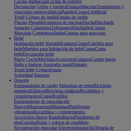
Cocina
Barbacoas
Cocina de exterior
Decoración
Grifos y fuentes
Estatuas
Macetas
Termómetros y
estaciones metereológicas
Paneles
Cesped Artificial
Textil
Cojines de jardín
Fundas de jardín
Piscina
Plegable
Limpieza de piscinas
Ducha
Hinchable
Juguetes
Columpios
Toboganes
Hinchables
Casitas
Mascotas
Comederos
Jaulas
Casetas para mascotas
Bebé
Habitación bebé
Humidificadores
Cestas
Colchón para
bebé
Muebles para habitación de bebé
Cunas
Cama
bebé
Decoración bebé
Paseo
Coche
Mochilas
Accesorios
Capazos
Carrito ligero
Baño e higiene
Aspirador nasal
Orinales
Textil bebé
Cojines
Funda
Seguridad
Barreras
Deporte
Equipamiento de cardio
Máquinas de remo
Bicicletas
spinning
Elípticas
Bicicletas estáticas
Recambios y
complementos
Cintas
Rodillos
Equipamiento de musculación
Bancos
Mancuernas
Máquinas
Plataformas
vibratorias
Recambios y complementos
Accesorios fitness
Bandas
Barras
Plataforma de
step
Cuerdas
Bolas y esferas de equilibrio
Recuperación muscular
Electroestimulación
Terapia de