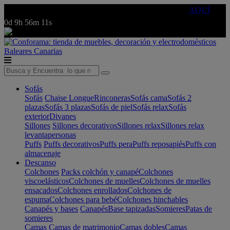
🔵Cambia tu electro con
-10% EXTRA
de descuento ☑️
AQUÍ
0d
9h
56m
11s
Baleares
Canarias
Sofás
Sofás
Chaise Longue
Rinconeras
Sofás cama
Sofás 2
plazas
Sofás 3 plazas
Sofás de piel
Sofás relax
Sofás
exterior
Divanes
Sillones
Sillones decorativos
Sillones relax
Sillones relax
levantapersonas
Puffs
Puffs decorativos
Puffs pera
Puffs reposapiés
Puffs con
almacenaje
Descanso
Colchones
Packs colchón y canapé
Colchones
viscoelásticos
Colchones de muelles
Colchones de muelles
ensacados
Colchones enrollados
Colchones de
espuma
Colchones para bebé
Colchones hinchables
Canapés y bases
Canapés
Base tapizadas
Somieres
Patas de
somieres
Camas
Camas de matrimonio
Camas dobles
Camas