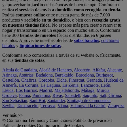
y aprovechar tu
jardín
en las épocas de buen tiempo. Conforama
realiza el
servicio de envío a domicilio como recogida en tienda.
Podrás
comprar online
entre nuestra gama de más de 7.000
productos y
recibirlo en tu domicilio
, o bien con
recogida gratis
en nuestras tiendas física.
No esperes más para crear o renovar tu
hogar y transformarlo en un espacio con mucho estilo. Conforama
tiene 300
tiendas de muebles
físicas distribuidas en
6 países
distintos. Aproveche nuestras ofertas de
sofas baratos
,
colchones
baratos
y
liquidaciones de sofas
.
Conforama solo comercializa a través de su website o, físicamente,
en sus
tiendas de sofás
.
Alcalá de Guadaíra
,
Alcalá de Henares
,
Alcorcón
,
Alfafar
,
Alicante
,
Arinaga
,
Asturias
,
Badalona
,
Barakaldo
,
Barcelona
,
Burjassot
,
Castellón
,
Chafiras
,
Cordoba
,
Elche
,
Finestrat
,
Granada
,
Huércal de
Almería
,
La Coruña
,
La Laguna
,
La Zenia
,
Lanzarote
,
León
,
Lleida
,
Los Barrios
,
Madrid
,
Majadahonda
,
Málaga
,
Murcia
,
Orotava
,
Palma
,
Pamplona
,
Rivas
,
Sabadell
,
Sagunto
,
Salt, Girona
,
San Sebastian
,
Sant Boi
,
Santander
,
Santiago de Compostela
,
Sevilla
,
Tamaraceite
,
Terrassa
,
Viana
,
Vilanova i la Geltrú
,
Zaragoza
Ver más >>
© Conforama
Términos y Condiciones
Política de privacidad
Política de cookies
Configuración de Cookies