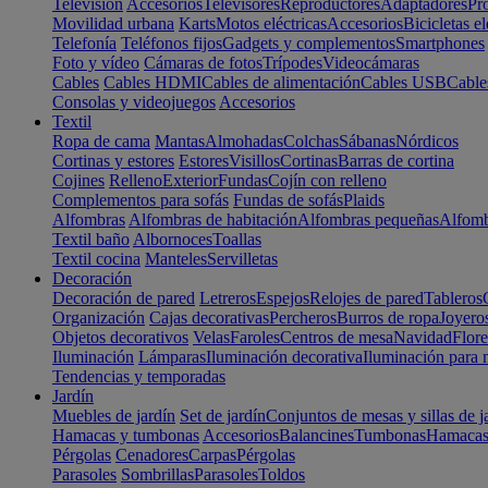
Televisión
Accesorios
Televisores
Reproductores
Adaptadores
Pr
Movilidad urbana
Karts
Motos eléctricas
Accesorios
Bicicletas el
Telefonía
Teléfonos fijos
Gadgets y complementos
Smartphones
Foto y vídeo
Cámaras de fotos
Trípodes
Videocámaras
Cables
Cables HDMI
Cables de alimentación
Cables USB
Cable
Consolas y videojuegos
Accesorios
Textil
Ropa de cama
Mantas
Almohadas
Colchas
Sábanas
Nórdicos
Cortinas y estores
Estores
Visillos
Cortinas
Barras de cortina
Cojines
Relleno
Exterior
Fundas
Cojín con relleno
Complementos para sofás
Fundas de sofás
Plaids
Alfombras
Alfombras de habitación
Alfombras pequeñas
Alfomb
Textil baño
Albornoces
Toallas
Textil cocina
Manteles
Servilletas
Decoración
Decoración de pared
Letreros
Espejos
Relojes de pared
Tableros
Organización
Cajas decorativas
Percheros
Burros de ropa
Joyero
Objetos decorativos
Velas
Faroles
Centros de mesa
Navidad
Flore
Iluminación
Lámparas
Iluminación decorativa
Iluminación para 
Tendencias y temporadas
Jardín
Muebles de jardín
Set de jardín
Conjuntos de mesas y sillas de j
Hamacas y tumbonas
Accesorios
Balancines
Tumbonas
Hamaca
Pérgolas
Cenadores
Carpas
Pérgolas
Parasoles
Sombrillas
Parasoles
Toldos