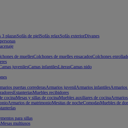
s 3 plazas
Sofás de piel
Sofás relax
Sofás exterior
Divanes
apersonas
macenaje
chones de muelles
Colchones de muelles ensacados
Colchones enrollad
eres
Camas juveniles
Camas infantiles
Literas
Camas nido
ones
marios puertas correderas
Armarios juvenil
Armarios infantiles
Armarios 
radores
Estanterias
Muebles recibidores
e cocina
Mesas y sillas de cocina
Muebles auxiliares de cocina
Armarios
onio
Armarios de matrimonio
Mesitas de noche
Comodas
Muebles de dor
tanterías
entos para sillas
s
Mesas multiusos