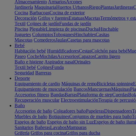
Almacenamiento
Armarios
Arcones
Jardinería
Maquinaria
Huertos Urbanos
Riego
Plantas
Jardineras
C
Cocina
Barbacoas
Cocina de exterior
Decoración
Grifos y fuentes
Estatuas
Macetas
Termómetros y est
Textil
Cojines de jardín
Fundas de jardín
Piscina
Plegable
Limpieza de piscinas
Ducha
Hinchable
Juguetes
Columpios
Toboganes
Hinchables
Casitas
Mascotas
Comederos
Jaulas
Casetas para mascotas
Bebé
Habitación bebé
Humidificadores
Cestas
Colchón para bebé
Mueb
Paseo
Coche
Mochilas
Accesorios
Capazos
Carrito ligero
Baño e higiene
Aspirador nasal
Orinales
Textil bebé
Cojines
Funda
Seguridad
Barreras
Deporte
Equipamiento de cardio
Máquinas de remo
Bicicletas spinning
E
Equipamiento de musculación
Bancos
Mancuernas
Máquinas
Pla
Accesorios fitness
Bandas
Barras
Plataforma de step
Cuerdas
Bola
Recuperación muscular
Electroestimulación
Terapia de percusi
Baño
Accesorios de baño
Colgadores baño
Papeleras
Dispensadores
To
Muebles de baño
Botiquines
Conjuntos de muebles para baño
To
Espejos de baño
Espejos de baño sin Luz
Espejos de baño ilum
Sanitarios
Bañeras
Lavabos
Mamparas
Grifería
Grifos para cocina
Grifos para ducha