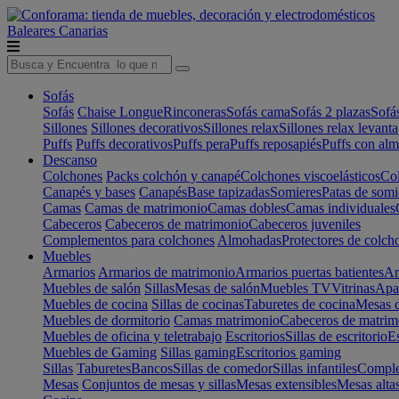
Baleares
Canarias
Sofás
Sofás
Chaise Longue
Rinconeras
Sofás cama
Sofás 2 plazas
Sofá
Sillones
Sillones decorativos
Sillones relax
Sillones relax levant
Puffs
Puffs decorativos
Puffs pera
Puffs reposapiés
Puffs con al
Descanso
Colchones
Packs colchón y canapé
Colchones viscoelásticos
Col
Canapés y bases
Canapés
Base tapizadas
Somieres
Patas de somi
Camas
Camas de matrimonio
Camas dobles
Camas individuales
Cabeceros
Cabeceros de matrimonio
Cabeceros juveniles
Complementos para colchones
Almohadas
Protectores de colch
Muebles
Armarios
Armarios de matrimonio
Armarios puertas batientes
Ar
Muebles de salón
Sillas
Mesas de salón
Muebles TV
Vitrinas
Apa
Muebles de cocina
Sillas de cocinas
Taburetes de cocina
Mesas d
Muebles de dormitorio
Camas matrimonio
Cabeceros de matrim
Muebles de oficina y teletrabajo
Escritorios
Sillas de escritorio
Es
Muebles de Gaming
Sillas gaming
Escritorios gaming
Sillas
Taburetes
Bancos
Sillas de comedor
Sillas infantiles
Complem
Mesas
Conjuntos de mesas y sillas
Mesas extensibles
Mesas alta