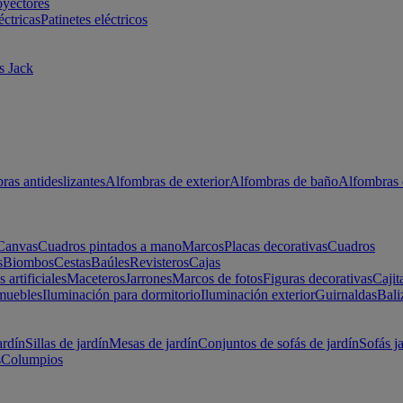
oyectores
éctricas
Patinetes eléctricos
s Jack
ras antideslizantes
Alfombras de exterior
Alfombras de baño
Alfombras 
Canvas
Cuadros pintados a mano
Marcos
Placas decorativas
Cuadros
s
Biombos
Cestas
Baúles
Revisteros
Cajas
s artificiales
Maceteros
Jarrones
Marcos de fotos
Figuras decorativas
Cajit
muebles
Iluminación para dormitorio
Iluminación exterior
Guirnaldas
Bali
ardín
Sillas de jardín
Mesas de jardín
Conjuntos de sofás de jardín
Sofás j
s
Columpios