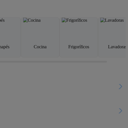
napés
Cocina
Frigoríficos
Lavadoras