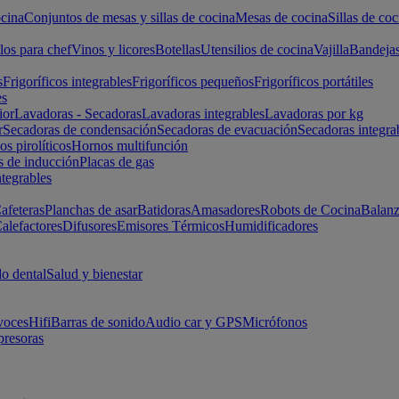
cina
Conjuntos de mesas y sillas de cocina
Mesas de cocina
Sillas de coc
los para chef
Vinos y licores
Botellas
Utensilios de cocina
Vajilla
Bandeja
s
Frigoríficos integrables
Frigoríficos pequeños
Frigoríficos portátiles
es
ior
Lavadoras - Secadoras
Lavadoras integrables
Lavadoras por kg
r
Secadoras de condensación
Secadoras de evacuación
Secadoras integra
s pirolíticos
Hornos multifunción
s de inducción
Placas de gas
ntegrables
afeteras
Planchas de asar
Batidoras
Amasadores
Robots de Cocina
Balanz
alefactores
Difusores
Emisores Térmicos
Humidificadores
o dental
Salud y bienestar
voces
Hifi
Barras de sonido
Audio car y GPS
Micrófonos
presoras