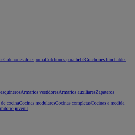
os
Colchones de espuma
Colchones para bebé
Colchones hinchables
esquineros
Armarios vestidores
Armarios auxiliares
Zapateros
 de cocina
Cocinas modulares
Cocinas completas
Cocinas a medida
mitorio juvenil