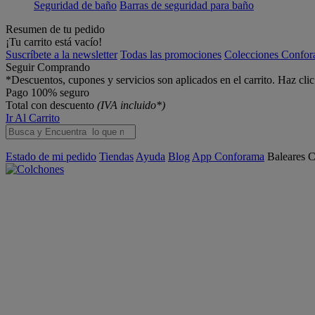
Seguridad de baño
Barras de seguridad para baño
Resumen de tu pedido
¡Tu carrito está vacío!
Suscríbete a la newsletter
Todas las promociones
Colecciones Confo
Seguir Comprando
*Descuentos, cupones y servicios son aplicados en el carrito. Haz cli
Pago 100% seguro
Total con descuento
(IVA incluido*)
Ir Al Carrito
Estado de mi pedido
Tiendas
Ayuda
Blog
App Conforama
Baleares
C