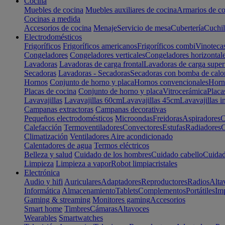
Cocina
Muebles de cocina
Muebles auxiliares de cocina
Armarios de co
Cocinas a medida
Accesorios de cocina
Menaje
Servicio de mesa
Cubertería
Cuchil
Electrodomésticos
Frigoríficos
Frigoríficos americanos
Frigoríficos combi
Vinoteca
Congeladores
Congeladores verticales
Congeladores horizontal
Lavadoras
Lavadoras de carga frontal
Lavadoras de carga super
Secadoras
Lavadoras - Secadoras
Secadoras con bomba de calo
Hornos
Conjunto de horno y placa
Hornos convencionales
Horno
Placas de cocina
Conjunto de horno y placa
Vitrocerámica
Placa
Lavavajillas
Lavavajillas 60cm
Lavavajillas 45cm
Lavavajillas i
Campanas extractoras
Campanas decorativas
Pequeños electrodomésticos
Microondas
Freidoras
Aspiradores
C
Calefacción
Termoventiladores
Convectores
Estufas
Radiadores
C
Climatización
Ventiladores
Aire acondicionado
Calentadores de agua
Termos eléctricos
Belleza y salud
Cuidado de los hombres
Cuidado cabello
Cuidad
Limpieza
Limpieza a vapor
Robot limpiacristales
Electrónica
Audio y hifi
Auriculares
Adaptadores
Reproductores
Radios
Alta
Informática
Almacenamiento
Tablets
Complementos
Portátiles
Im
Gaming & streaming
Monitores gaming
Accesorios
Smart home
Timbres
Cámaras
Altavoces
Wearables
Smartwatches