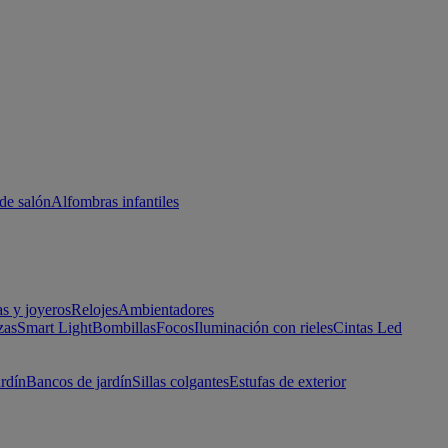
de salón
Alfombras infantiles
as y joyeros
Relojes
Ambientadores
zas
Smart Light
Bombillas
Focos
Iluminación con rieles
Cintas Led
ardín
Bancos de jardín
Sillas colgantes
Estufas de exterior