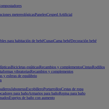
ompostadores
aciones metereológicas
Paneles
Cesped Artificial
les para habitación de bebé
Cunas
Cama bebé
Decoración bebé
lípticas
Bicicletas estáticas
Recambios y complementos
Cintas
Rodillos
taformas vibratorias
Recambios y complementos
s y esferas de equilibrio
ón
alleros
Jaboneras
Escobillero
Portarrollos
Cestas de ropa
cadores para baño
Armarios para baño
Repisa para baño
inados
Espejos de baño con aumento