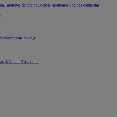
ina
Taburetes de cocina
Cocinas modulares
Cocinas completas
s
bles
Secadoras por Kg
as de Cocina
Tostadoras