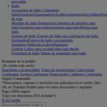
percusión
Baño
Accesorios de baño
Colgadores
baño
Papeleras
Dispensadores
Toalleros
Jaboneras
Escobillero
Port
de ropa
Muebles de baño
Botiquines
Conjuntos de muebles para
baño
Tocadores para baño
Armarios para baño
Repisa para
baño
Espejos de baño
Espejos de baño sin Luz
Espejos de baño
iluminados
Espejos de baño con aumento
Sanitarios
Bañeras
Lavabos
Mamparas
Grifería
Grifos para cocina
Grifos para ducha
Seguridad de baño
Barras de seguridad para baño
Resumen de tu pedido
¡Tu carrito está vacío!
Suscríbete a la newsletter
Todas las promociones
Colecciones
Conforama
Tarjeta Conforama
Financiación
Catálogos Conforama
Seguir Comprando
*Descuentos, cupones y servicios son aplicados en el carrito. Haz
clic en Tramitar Pedido para ver estos descuentos e importes
Pago 100% seguro
Total con descuento
(IVA incluido*)
Ir Al Carrito