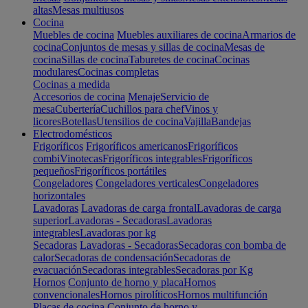
altas
Mesas multiusos
Cocina
Muebles de cocina
Muebles auxiliares de cocina
Armarios de
cocina
Conjuntos de mesas y sillas de cocina
Mesas de
cocina
Sillas de cocina
Taburetes de cocina
Cocinas
modulares
Cocinas completas
Cocinas a medida
Accesorios de cocina
Menaje
Servicio de
mesa
Cubertería
Cuchillos para chef
Vinos y
licores
Botellas
Utensilios de cocina
Vajilla
Bandejas
Electrodomésticos
Frigoríficos
Frigoríficos americanos
Frigoríficos
combi
Vinotecas
Frigoríficos integrables
Frigoríficos
pequeños
Frigoríficos portátiles
Congeladores
Congeladores verticales
Congeladores
horizontales
Lavadoras
Lavadoras de carga frontal
Lavadoras de carga
superior
Lavadoras - Secadoras
Lavadoras
integrables
Lavadoras por kg
Secadoras
Lavadoras - Secadoras
Secadoras con bomba de
calor
Secadoras de condensación
Secadoras de
evacuación
Secadoras integrables
Secadoras por Kg
Hornos
Conjunto de horno y placa
Hornos
convencionales
Hornos pirolíticos
Hornos multifunción
Placas de cocina
Conjunto de horno y