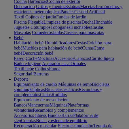
Cocina
Barbacoas
Cocina de exterior
Decoración
Grifos y fuentes
Estatuas
Macetas
Termómetros y
estaciones metereológicas
Paneles
Cesped Artificial
Textil
Cojines de jardín
Fundas de jardín
Piscina
Plegable
Limpieza de piscinas
Ducha
Hinchable
Juguetes
Columpios
Toboganes
Hinchables
Casitas
Mascotas
Comederos
Jaulas
Casetas para mascotas
Bebé
Habitación bebé
Humidificadores
Cestas
Colchón para
bebé
Muebles para habitación de bebé
Cunas
Cama
bebé
Decoración bebé
Paseo
Coche
Mochilas
Accesorios
Capazos
Carrito ligero
Baño e higiene
Aspirador nasal
Orinales
Textil bebé
Cojines
Funda
Seguridad
Barreras
Deporte
Equipamiento de cardio
Máquinas de remo
Bicicletas
spinning
Elípticas
Bicicletas estáticas
Recambios y
complementos
Cintas
Rodillos
Equipamiento de musculación
Bancos
Mancuernas
Máquinas
Plataformas
vibratorias
Recambios y complementos
Accesorios fitness
Bandas
Barras
Plataforma de
step
Cuerdas
Bolas y esferas de equilibrio
Recuperación muscular
Electroestimulación
Terapia de