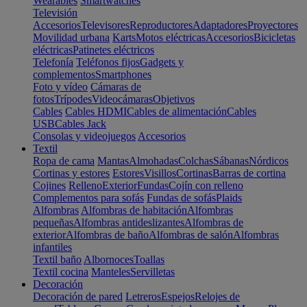
Wearables
Smartwatches
Televisión
Accesorios
Televisores
Reproductores
Adaptadores
Proyectores
Movilidad urbana
Karts
Motos eléctricas
Accesorios
Bicicletas
eléctricas
Patinetes eléctricos
Telefonía
Teléfonos fijos
Gadgets y
complementos
Smartphones
Foto y vídeo
Cámaras de
fotos
Trípodes
Videocámaras
Objetivos
Cables
Cables HDMI
Cables de alimentación
Cables
USB
Cables Jack
Consolas y videojuegos
Accesorios
Textil
Ropa de cama
Mantas
Almohadas
Colchas
Sábanas
Nórdicos
Cortinas y estores
Estores
Visillos
Cortinas
Barras de cortina
Cojines
Relleno
Exterior
Fundas
Cojín con relleno
Complementos para sofás
Fundas de sofás
Plaids
Alfombras
Alfombras de habitación
Alfombras
pequeñas
Alfombras antideslizantes
Alfombras de
exterior
Alfombras de baño
Alfombras de salón
Alfombras
infantiles
Textil baño
Albornoces
Toallas
Textil cocina
Manteles
Servilletas
Decoración
Decoración de pared
Letreros
Espejos
Relojes de