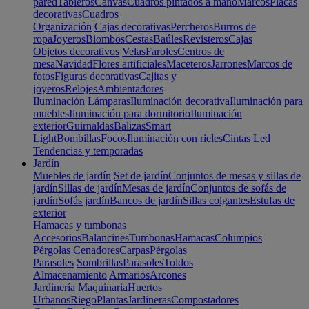
pared
Tableros
Canvas
Cuadros pintados a mano
Marcos
Placas
decorativas
Cuadros
Organización
Cajas decorativas
Percheros
Burros de
ropa
Joyeros
Biombos
Cestas
Baúles
Revisteros
Cajas
Objetos decorativos
Velas
Faroles
Centros de
mesa
Navidad
Flores artificiales
Maceteros
Jarrones
Marcos de
fotos
Figuras decorativas
Cajitas y
joyeros
Relojes
Ambientadores
Iluminación
Lámparas
Iluminación decorativa
Iluminación para
muebles
Iluminación para dormitorio
Iluminación
exterior
Guirnaldas
Balizas
Smart
Light
Bombillas
Focos
Iluminación con rieles
Cintas Led
Tendencias y temporadas
Jardín
Muebles de jardín
Set de jardín
Conjuntos de mesas y sillas de
jardín
Sillas de jardín
Mesas de jardín
Conjuntos de sofás de
jardín
Sofás jardín
Bancos de jardín
Sillas colgantes
Estufas de
exterior
Hamacas y tumbonas
Accesorios
Balancines
Tumbonas
Hamacas
Columpios
Pérgolas
Cenadores
Carpas
Pérgolas
Parasoles
Sombrillas
Parasoles
Toldos
Almacenamiento
Armarios
Arcones
Jardinería
Maquinaria
Huertos
Urbanos
Riego
Plantas
Jardineras
Compostadores