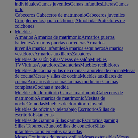
individuales
Camas juveniles
Camas infantiles
Literas
Camas
nido
Cabeceros
Cabeceros de matrimonio
Cabeceros juveniles
Complementos para colchones
Almohadas
Protectores de
colchones
Muebles
Armarios
Armarios de matrimonio
Armarios puertas
batientes
Armarios puertas correderas
Armarios
juvenil
Armarios infantiles
Armarios esquineros
Armarios
vestidores
Armarios auxiliares
Zapateros
Muebles de salón
Sillas
Mesas de salón
Muebles
TV
Vitrinas
Aparadores
Estanterias
Muebles recibidores
Muebles de cocina
Sillas de cocinas
Taburetes de cocina
Mesas
de cocina
Mesas y sillas de cocina
Muebles auxiliares de
cocina
Armarios de cocina
Cocinas modulares
Cocinas
completas
Cocinas a medida
Muebles de dormitorio
Camas matrimonio
Cabeceros de
matrimonio
Armarios de matrimonio
Mesitas de
noche
Comodas
Muebles de dormitorio juvenil
Muebles de oficina y teletrabajo
Escritorios
Sillas de
escritorio
Estanterías
Muebles de Gaming
Sillas gaming
Escritorios gaming
Sillas
Taburetes
Bancos
Sillas de comedor
Sillas
infantiles
Complementos para sillas
Mesas
Conjuntos de mesas y sillas
Mesas extensibles
Mesas