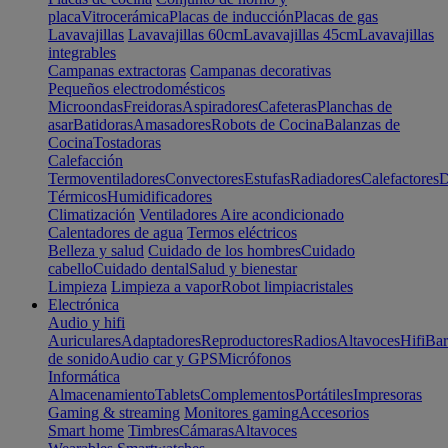
placa
Vitrocerámica
Placas de inducción
Placas de gas
Lavavajillas
Lavavajillas 60cm
Lavavajillas 45cm
Lavavajillas
integrables
Campanas extractoras
Campanas decorativas
Pequeños electrodomésticos
Microondas
Freidoras
Aspiradores
Cafeteras
Planchas de
asar
Batidoras
Amasadores
Robots de Cocina
Balanzas de
Cocina
Tostadoras
Calefacción
Termoventiladores
Convectores
Estufas
Radiadores
Calefactores
D
Térmicos
Humidificadores
Climatización
Ventiladores
Aire acondicionado
Calentadores de agua
Termos eléctricos
Belleza y salud
Cuidado de los hombres
Cuidado
cabello
Cuidado dental
Salud y bienestar
Limpieza
Limpieza a vapor
Robot limpiacristales
Electrónica
Audio y hifi
Auriculares
Adaptadores
Reproductores
Radios
Altavoces
Hifi
Bar
de sonido
Audio car y GPS
Micrófonos
Informática
Almacenamiento
Tablets
Complementos
Portátiles
Impresoras
Gaming & streaming
Monitores gaming
Accesorios
Smart home
Timbres
Cámaras
Altavoces