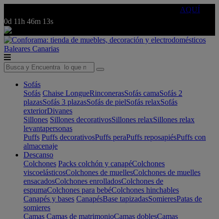
🔵Cambia tu electro con
-10% EXTRA
de descuento ☑️
AQUÍ
0d
11h
46m
13s
Baleares
Canarias
Sofás
Sofás
Chaise Longue
Rinconeras
Sofás cama
Sofás 2
plazas
Sofás 3 plazas
Sofás de piel
Sofás relax
Sofás
exterior
Divanes
Sillones
Sillones decorativos
Sillones relax
Sillones relax
levantapersonas
Puffs
Puffs decorativos
Puffs pera
Puffs reposapiés
Puffs con
almacenaje
Descanso
Colchones
Packs colchón y canapé
Colchones
viscoelásticos
Colchones de muelles
Colchones de muelles
ensacados
Colchones enrollados
Colchones de
espuma
Colchones para bebé
Colchones hinchables
Canapés y bases
Canapés
Base tapizadas
Somieres
Patas de
somieres
Camas
Camas de matrimonio
Camas dobles
Camas