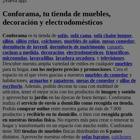
¡Nueva app!
Conforama, tu tienda de muebles,
decoración y electrodomésticos
Conforama
es tu tienda de
sofás
,
sofá cama
,
sofá chaise longue
,
sillón
,
sillón relax
,
colchones
,
muebles de salón
,
mesas comedor
,
dormitorio de juvenil
,
dormitorio de matrimonio
,
canapés
,
cocinas a medida
,
decoración
,
electrodomésticos
,
frigoríficos
,
microondas
,
lavavajillas
,
lavadora secadora
, y
televisiones
.
Descubre nuestra amplia variedad de estilos en cualquier
muebles
para tu hogar,
con los mejores precios y promociones
. Crea el
espacio en el que vives gracias a nuestros
muebles de comedor
y
habitaciones,
armarios
y
zapateros
,
mesas de comedor
y
sillas de
escritorio
. Además, podrás decorar tu casa con multitud de
artículos, tener el mejor ocio con los productos de
imagen y sonido
y aprovechar tu
jardín
en las épocas de buen tiempo. Conforama
realiza el
servicio de envío a domicilio como recogida en tienda.
Podrás
comprar online
entre nuestra gama de más de 7.000
productos y
recibirlo en tu domicilio
, o bien con
recogida gratis
en nuestras tiendas física.
No esperes más para crear o renovar tu
hogar y transformarlo en un espacio con mucho estilo. Conforama
tiene 300
tiendas de muebles
físicas distribuidas en
6 países
distintos. Aproveche nuestras ofertas de
sofas baratos
,
colchones