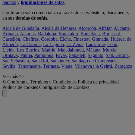
baratos
y
liquidaciones de sofas
.
Conforama solo comercializa a través de su website o, físicamente,
en sus
tiendas de sofás
.
Alcalá de Guadaíra
,
Alcalá de Henares
,
Alcorcón
,
Alfafar
,
Alicante
,
Arinaga
,
Asturias
,
Badalona
,
Barakaldo
,
Barcelona
,
Burjassot
,
Castellón
,
Chafiras
,
Cordoba
,
Elche
,
Finestrat
,
Granada
,
Huércal de
Almería
,
La Coruña
,
La Laguna
,
La Zenia
,
Lanzarote
,
León
,
Lleida
,
Los Barrios
,
Madrid
,
Majadahonda
,
Málaga
,
Murcia
,
Orotava
,
Palma
,
Pamplona
,
Rivas
,
Sabadell
,
Sagunto
,
Salt, Girona
,
San Sebastian
,
Sant Boi
,
Santander
,
Santiago de Compostela
,
Sevilla
,
Tamaraceite
,
Terrassa
,
Viana
,
Vilanova i la Geltrú
,
Zaragoza
Ver más >>
© Conforama
Términos y Condiciones
Política de privacidad
Política de cookies
Configuración de Cookies