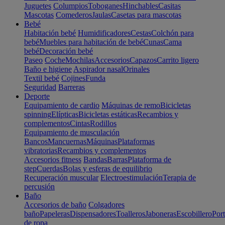
Juguetes
Columpios
Toboganes
Hinchables
Casitas
Mascotas
Comederos
Jaulas
Casetas para mascotas
Bebé
Habitación bebé
Humidificadores
Cestas
Colchón para
bebé
Muebles para habitación de bebé
Cunas
Cama
bebé
Decoración bebé
Paseo
Coche
Mochilas
Accesorios
Capazos
Carrito ligero
Baño e higiene
Aspirador nasal
Orinales
Textil bebé
Cojines
Funda
Seguridad
Barreras
Deporte
Equipamiento de cardio
Máquinas de remo
Bicicletas
spinning
Elípticas
Bicicletas estáticas
Recambios y
complementos
Cintas
Rodillos
Equipamiento de musculación
Bancos
Mancuernas
Máquinas
Plataformas
vibratorias
Recambios y complementos
Accesorios fitness
Bandas
Barras
Plataforma de
step
Cuerdas
Bolas y esferas de equilibrio
Recuperación muscular
Electroestimulación
Terapia de
percusión
Baño
Accesorios de baño
Colgadores
baño
Papeleras
Dispensadores
Toalleros
Jaboneras
Escobillero
Port
de ropa