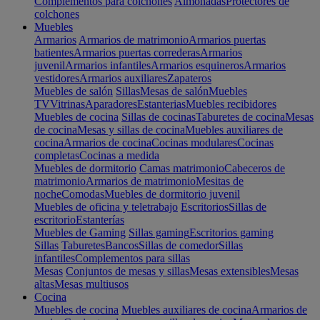
Complementos para colchones
Almohadas
Protectores de
colchones
Muebles
Armarios
Armarios de matrimonio
Armarios puertas
batientes
Armarios puertas correderas
Armarios
juvenil
Armarios infantiles
Armarios esquineros
Armarios
vestidores
Armarios auxiliares
Zapateros
Muebles de salón
Sillas
Mesas de salón
Muebles
TV
Vitrinas
Aparadores
Estanterias
Muebles recibidores
Muebles de cocina
Sillas de cocinas
Taburetes de cocina
Mesas
de cocina
Mesas y sillas de cocina
Muebles auxiliares de
cocina
Armarios de cocina
Cocinas modulares
Cocinas
completas
Cocinas a medida
Muebles de dormitorio
Camas matrimonio
Cabeceros de
matrimonio
Armarios de matrimonio
Mesitas de
noche
Comodas
Muebles de dormitorio juvenil
Muebles de oficina y teletrabajo
Escritorios
Sillas de
escritorio
Estanterías
Muebles de Gaming
Sillas gaming
Escritorios gaming
Sillas
Taburetes
Bancos
Sillas de comedor
Sillas
infantiles
Complementos para sillas
Mesas
Conjuntos de mesas y sillas
Mesas extensibles
Mesas
altas
Mesas multiusos
Cocina
Muebles de cocina
Muebles auxiliares de cocina
Armarios de