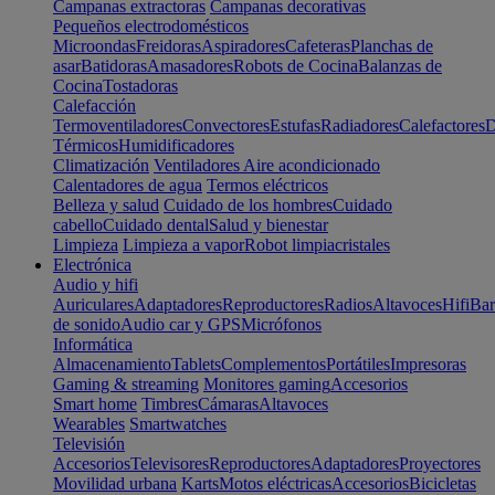
Campanas extractoras
Campanas decorativas
Pequeños electrodomésticos
Microondas
Freidoras
Aspiradores
Cafeteras
Planchas de
asar
Batidoras
Amasadores
Robots de Cocina
Balanzas de
Cocina
Tostadoras
Calefacción
Termoventiladores
Convectores
Estufas
Radiadores
Calefactores
D
Térmicos
Humidificadores
Climatización
Ventiladores
Aire acondicionado
Calentadores de agua
Termos eléctricos
Belleza y salud
Cuidado de los hombres
Cuidado
cabello
Cuidado dental
Salud y bienestar
Limpieza
Limpieza a vapor
Robot limpiacristales
Electrónica
Audio y hifi
Auriculares
Adaptadores
Reproductores
Radios
Altavoces
Hifi
Bar
de sonido
Audio car y GPS
Micrófonos
Informática
Almacenamiento
Tablets
Complementos
Portátiles
Impresoras
Gaming & streaming
Monitores gaming
Accesorios
Smart home
Timbres
Cámaras
Altavoces
Wearables
Smartwatches
Televisión
Accesorios
Televisores
Reproductores
Adaptadores
Proyectores
Movilidad urbana
Karts
Motos eléctricas
Accesorios
Bicicletas