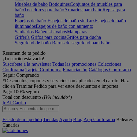
Muebles de baño
Botiquines
Conjuntos de muebles para
baño
Tocadores para baño
Armarios para baño
Repisa para
baño
Espejos de baño
Espejos de baño sin Luz
Espejos de baño
iluminados
Espejos de baño con aumento
Sanitarios
Bañeras
Lavabos
Mamparas
Grifería
Grifos para cocina
Grifos para ducha
Seguridad de baño
Barras de seguridad para baño
Resumen de tu pedido
¡Tu carrito está vacío!
Suscríbete a la newsletter
Todas las promociones
Colecciones
Conforama
Tarjeta Conforama
Financiación
Catálogos Conforama
Seguir Comprando
*Descuentos, cupones y servicios son aplicados en el carrito. Haz
clic en Tramitar Pedido para ver estos descuentos e importes
Pago 100% seguro
Total con descuento
(IVA incluido*)
Ir Al Carrito
Estado de mi pedido
Tiendas
Ayuda
Blog
App Conforama
Baleares
Canarias