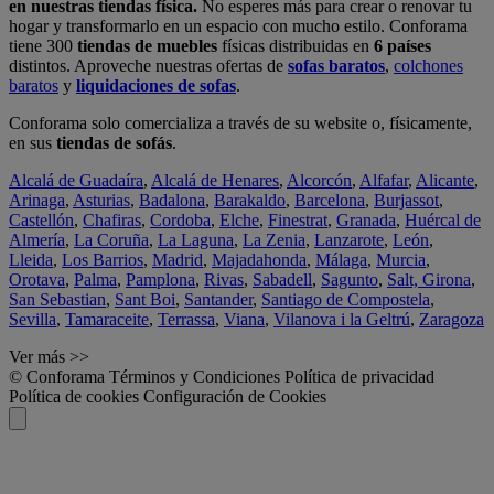
en nuestras tiendas física.
No esperes más para crear o renovar tu
hogar y transformarlo en un espacio con mucho estilo. Conforama
tiene 300
tiendas de muebles
físicas distribuidas en
6 países
distintos. Aproveche nuestras ofertas de
sofas baratos
,
colchones
baratos
y
liquidaciones de sofas
.
Conforama solo comercializa a través de su website o, físicamente,
en sus
tiendas de sofás
.
Alcalá de Guadaíra
,
Alcalá de Henares
,
Alcorcón
,
Alfafar
,
Alicante
,
Arinaga
,
Asturias
,
Badalona
,
Barakaldo
,
Barcelona
,
Burjassot
,
Castellón
,
Chafiras
,
Cordoba
,
Elche
,
Finestrat
,
Granada
,
Huércal de
Almería
,
La Coruña
,
La Laguna
,
La Zenia
,
Lanzarote
,
León
,
Lleida
,
Los Barrios
,
Madrid
,
Majadahonda
,
Málaga
,
Murcia
,
Orotava
,
Palma
,
Pamplona
,
Rivas
,
Sabadell
,
Sagunto
,
Salt, Girona
,
San Sebastian
,
Sant Boi
,
Santander
,
Santiago de Compostela
,
Sevilla
,
Tamaraceite
,
Terrassa
,
Viana
,
Vilanova i la Geltrú
,
Zaragoza
Ver más >>
© Conforama
Términos y Condiciones
Política de privacidad
Política de cookies
Configuración de Cookies