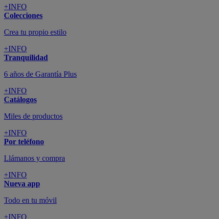
+INFO
Colecciones
Crea tu propio estilo
+INFO
Tranquilidad
6 años de Garantía Plus
+INFO
Catálogos
Miles de productos
+INFO
Por teléfono
Llámanos y compra
+INFO
Nueva app
Todo en tu móvil
+INFO