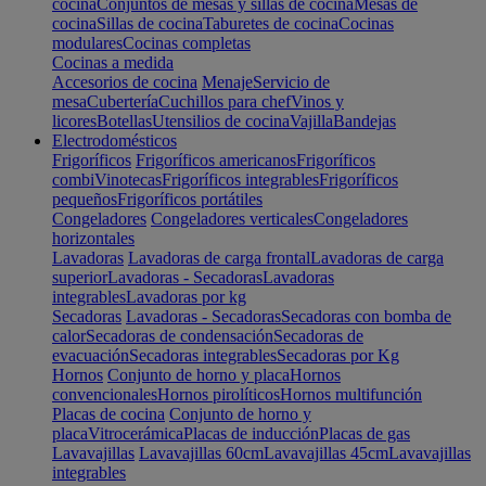
cocina
Conjuntos de mesas y sillas de cocina
Mesas de
cocina
Sillas de cocina
Taburetes de cocina
Cocinas
modulares
Cocinas completas
Cocinas a medida
Accesorios de cocina
Menaje
Servicio de
mesa
Cubertería
Cuchillos para chef
Vinos y
licores
Botellas
Utensilios de cocina
Vajilla
Bandejas
Electrodomésticos
Frigoríficos
Frigoríficos americanos
Frigoríficos
combi
Vinotecas
Frigoríficos integrables
Frigoríficos
pequeños
Frigoríficos portátiles
Congeladores
Congeladores verticales
Congeladores
horizontales
Lavadoras
Lavadoras de carga frontal
Lavadoras de carga
superior
Lavadoras - Secadoras
Lavadoras
integrables
Lavadoras por kg
Secadoras
Lavadoras - Secadoras
Secadoras con bomba de
calor
Secadoras de condensación
Secadoras de
evacuación
Secadoras integrables
Secadoras por Kg
Hornos
Conjunto de horno y placa
Hornos
convencionales
Hornos pirolíticos
Hornos multifunción
Placas de cocina
Conjunto de horno y
placa
Vitrocerámica
Placas de inducción
Placas de gas
Lavavajillas
Lavavajillas 60cm
Lavavajillas 45cm
Lavavajillas
integrables