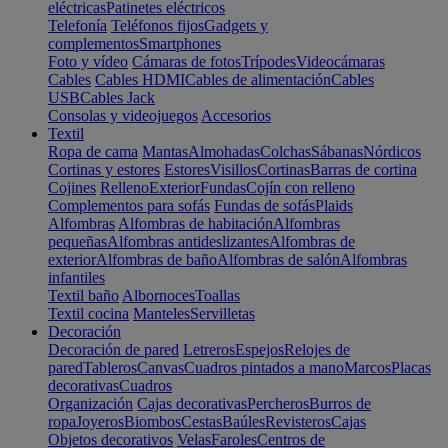
eléctricas
Patinetes eléctricos
Telefonía
Teléfonos fijos
Gadgets y
complementos
Smartphones
Foto y vídeo
Cámaras de fotos
Trípodes
Videocámaras
Cables
Cables HDMI
Cables de alimentación
Cables
USB
Cables Jack
Consolas y videojuegos
Accesorios
Textil
Ropa de cama
Mantas
Almohadas
Colchas
Sábanas
Nórdicos
Cortinas y estores
Estores
Visillos
Cortinas
Barras de cortina
Cojines
Relleno
Exterior
Fundas
Cojín con relleno
Complementos para sofás
Fundas de sofás
Plaids
Alfombras
Alfombras de habitación
Alfombras
pequeñas
Alfombras antideslizantes
Alfombras de
exterior
Alfombras de baño
Alfombras de salón
Alfombras
infantiles
Textil baño
Albornoces
Toallas
Textil cocina
Manteles
Servilletas
Decoración
Decoración de pared
Letreros
Espejos
Relojes de
pared
Tableros
Canvas
Cuadros pintados a mano
Marcos
Placas
decorativas
Cuadros
Organización
Cajas decorativas
Percheros
Burros de
ropa
Joyeros
Biombos
Cestas
Baúles
Revisteros
Cajas
Objetos decorativos
Velas
Faroles
Centros de