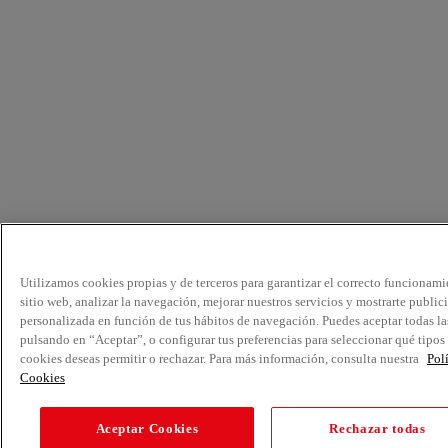
Utilizamos cookies propias y de terceros para garantizar el correcto funcionami
sitio web, analizar la navegación, mejorar nuestros servicios y mostrarte public
personalizada en función de tus hábitos de navegación. Puedes aceptar todas la
pulsando en “Aceptar”, o configurar tus preferencias para seleccionar qué tipos
cookies deseas permitir o rechazar. Para más información, consulta nuestra
Pol
Cookies
Aceptar Cookies
Rechazar todas