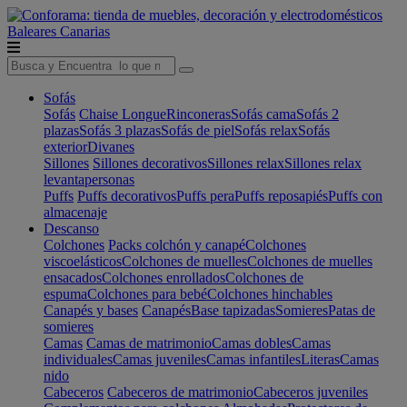
Baleares
Canarias
Sofás
Sofás
Chaise Longue
Rinconeras
Sofás cama
Sofás 2
plazas
Sofás 3 plazas
Sofás de piel
Sofás relax
Sofás
exterior
Divanes
Sillones
Sillones decorativos
Sillones relax
Sillones relax
levantapersonas
Puffs
Puffs decorativos
Puffs pera
Puffs reposapiés
Puffs con
almacenaje
Descanso
Colchones
Packs colchón y canapé
Colchones
viscoelásticos
Colchones de muelles
Colchones de muelles
ensacados
Colchones enrollados
Colchones de
espuma
Colchones para bebé
Colchones hinchables
Canapés y bases
Canapés
Base tapizadas
Somieres
Patas de
somieres
Camas
Camas de matrimonio
Camas dobles
Camas
individuales
Camas juveniles
Camas infantiles
Literas
Camas
nido
Cabeceros
Cabeceros de matrimonio
Cabeceros juveniles