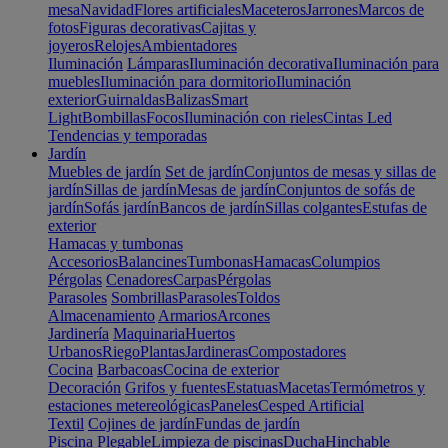
mesa
Navidad
Flores artificiales
Maceteros
Jarrones
Marcos de
fotos
Figuras decorativas
Cajitas y
joyeros
Relojes
Ambientadores
Iluminación
Lámparas
Iluminación decorativa
Iluminación para
muebles
Iluminación para dormitorio
Iluminación
exterior
Guirnaldas
Balizas
Smart
Light
Bombillas
Focos
Iluminación con rieles
Cintas Led
Tendencias y temporadas
Jardín
Muebles de jardín
Set de jardín
Conjuntos de mesas y sillas de
jardín
Sillas de jardín
Mesas de jardín
Conjuntos de sofás de
jardín
Sofás jardín
Bancos de jardín
Sillas colgantes
Estufas de
exterior
Hamacas y tumbonas
Accesorios
Balancines
Tumbonas
Hamacas
Columpios
Pérgolas
Cenadores
Carpas
Pérgolas
Parasoles
Sombrillas
Parasoles
Toldos
Almacenamiento
Armarios
Arcones
Jardinería
Maquinaria
Huertos
Urbanos
Riego
Plantas
Jardineras
Compostadores
Cocina
Barbacoas
Cocina de exterior
Decoración
Grifos y fuentes
Estatuas
Macetas
Termómetros y
estaciones metereológicas
Paneles
Cesped Artificial
Textil
Cojines de jardín
Fundas de jardín
Piscina
Plegable
Limpieza de piscinas
Ducha
Hinchable