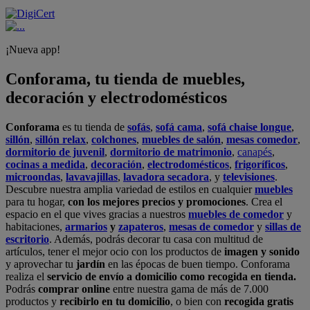
¡Nueva app!
Conforama, tu tienda de muebles,
decoración y electrodomésticos
Conforama
es tu tienda de
sofás
,
sofá cama
,
sofá chaise longue
,
sillón
,
sillón relax
,
colchones
,
muebles de salón
,
mesas comedor
,
dormitorio de juvenil
,
dormitorio de matrimonio
,
canapés
,
cocinas a medida
,
decoración
,
electrodomésticos
,
frigoríficos
,
microondas
,
lavavajillas
,
lavadora secadora
, y
televisiones
.
Descubre nuestra amplia variedad de estilos en cualquier
muebles
para tu hogar,
con los mejores precios y promociones
. Crea el
espacio en el que vives gracias a nuestros
muebles de comedor
y
habitaciones,
armarios
y
zapateros
,
mesas de comedor
y
sillas de
escritorio
. Además, podrás decorar tu casa con multitud de
artículos, tener el mejor ocio con los productos de
imagen y sonido
y aprovechar tu
jardín
en las épocas de buen tiempo. Conforama
realiza el
servicio de envío a domicilio como recogida en tienda.
Podrás
comprar online
entre nuestra gama de más de 7.000
productos y
recibirlo en tu domicilio
, o bien con
recogida gratis