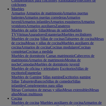
Complementos para colchones
Almohadas
Protectores de
colchones
Muebles
Armarios
Armarios de matrimonio
Armarios puertas
batientes
Armarios puertas correderas
Armarios
juvenil
Armarios infantiles
Armarios esquineros
Armarios
vestidores
Armarios auxiliares
Zapateros
Muebles de salón
Sillas
Mesas de salón
Muebles
TV
Vitrinas
Aparadores
Estanterias
Muebles recibidores
Muebles de cocina
Sillas de cocinas
Taburetes de cocina
Mesas
de cocina
Mesas y sillas de cocina
Muebles auxiliares de
cocina
Armarios de cocina
Cocinas modulares
Cocinas
completas
Cocinas a medida
Muebles de dormitorio
Camas matrimonio
Cabeceros de
matrimonio
Armarios de matrimonio
Mesitas de
noche
Comodas
Muebles de dormitorio juvenil
Muebles de oficina y teletrabajo
Escritorios
Sillas de
escritorio
Estanterías
Muebles de Gaming
Sillas gaming
Escritorios gaming
Sillas
Taburetes
Bancos
Sillas de comedor
Sillas
infantiles
Complementos para sillas
Mesas
Conjuntos de mesas y sillas
Mesas extensibles
Mesas
altas
Mesas multiusos
Cocina
Muebles de cocina
Muebles auxiliares de cocina
Armarios de