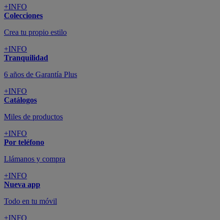
+INFO
Colecciones
Crea tu propio estilo
+INFO
Tranquilidad
6 años de Garantía Plus
+INFO
Catálogos
Miles de productos
+INFO
Por teléfono
Llámanos y compra
+INFO
Nueva app
Todo en tu móvil
+INFO