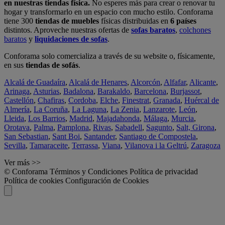
en nuestras tiendas física.
No esperes más para crear o renovar tu
hogar y transformarlo en un espacio con mucho estilo. Conforama
tiene 300
tiendas de muebles
físicas distribuidas en
6 países
distintos. Aproveche nuestras ofertas de
sofas baratos
,
colchones
baratos
y
liquidaciones de sofas
.
Conforama solo comercializa a través de su website o, físicamente,
en sus
tiendas de sofás
.
Alcalá de Guadaíra
,
Alcalá de Henares
,
Alcorcón
,
Alfafar
,
Alicante
,
Arinaga
,
Asturias
,
Badalona
,
Barakaldo
,
Barcelona
,
Burjassot
,
Castellón
,
Chafiras
,
Cordoba
,
Elche
,
Finestrat
,
Granada
,
Huércal de
Almería
,
La Coruña
,
La Laguna
,
La Zenia
,
Lanzarote
,
León
,
Lleida
,
Los Barrios
,
Madrid
,
Majadahonda
,
Málaga
,
Murcia
,
Orotava
,
Palma
,
Pamplona
,
Rivas
,
Sabadell
,
Sagunto
,
Salt, Girona
,
San Sebastian
,
Sant Boi
,
Santander
,
Santiago de Compostela
,
Sevilla
,
Tamaraceite
,
Terrassa
,
Viana
,
Vilanova i la Geltrú
,
Zaragoza
Ver más >>
© Conforama
Términos y Condiciones
Política de privacidad
Política de cookies
Configuración de Cookies