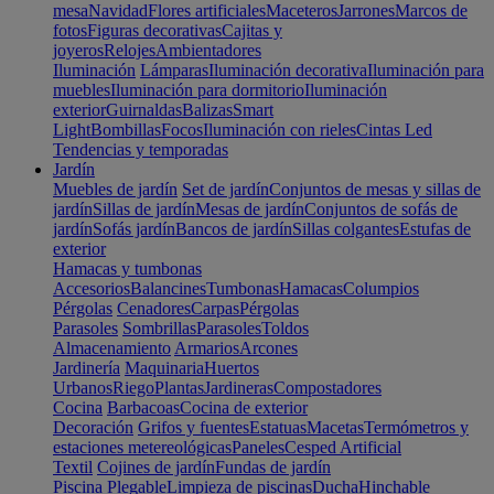
mesa
Navidad
Flores artificiales
Maceteros
Jarrones
Marcos de
fotos
Figuras decorativas
Cajitas y
joyeros
Relojes
Ambientadores
Iluminación
Lámparas
Iluminación decorativa
Iluminación para
muebles
Iluminación para dormitorio
Iluminación
exterior
Guirnaldas
Balizas
Smart
Light
Bombillas
Focos
Iluminación con rieles
Cintas Led
Tendencias y temporadas
Jardín
Muebles de jardín
Set de jardín
Conjuntos de mesas y sillas de
jardín
Sillas de jardín
Mesas de jardín
Conjuntos de sofás de
jardín
Sofás jardín
Bancos de jardín
Sillas colgantes
Estufas de
exterior
Hamacas y tumbonas
Accesorios
Balancines
Tumbonas
Hamacas
Columpios
Pérgolas
Cenadores
Carpas
Pérgolas
Parasoles
Sombrillas
Parasoles
Toldos
Almacenamiento
Armarios
Arcones
Jardinería
Maquinaria
Huertos
Urbanos
Riego
Plantas
Jardineras
Compostadores
Cocina
Barbacoas
Cocina de exterior
Decoración
Grifos y fuentes
Estatuas
Macetas
Termómetros y
estaciones metereológicas
Paneles
Cesped Artificial
Textil
Cojines de jardín
Fundas de jardín
Piscina
Plegable
Limpieza de piscinas
Ducha
Hinchable