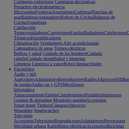
Campanas extractoras
Campanas decorativas
Pequeños electrodomésticos
Microondas
Freidoras
Aspiradores
Cafeteras
Planchas de
asar
Batidoras
Amasadores
Robots de Cocina
Balanzas de
Cocina
Tostadoras
Calefacción
Termoventiladores
Convectores
Estufas
Radiadores
Calefactores
D
Térmicos
Humidificadores
Climatización
Ventiladores
Aire acondicionado
Calentadores de agua
Termos eléctricos
Belleza y salud
Cuidado de los hombres
Cuidado
cabello
Cuidado dental
Salud y bienestar
Limpieza
Limpieza a vapor
Robot limpiacristales
Electrónica
Audio y hifi
Auriculares
Adaptadores
Reproductores
Radios
Altavoces
Hifi
Bar
de sonido
Audio car y GPS
Micrófonos
Informática
Almacenamiento
Tablets
Complementos
Portátiles
Impresoras
Gaming & streaming
Monitores gaming
Accesorios
Smart home
Timbres
Cámaras
Altavoces
Wearables
Smartwatches
Televisión
Accesorios
Televisores
Reproductores
Adaptadores
Proyectores
Movilidad urbana
Karts
Motos eléctricas
Accesorios
Bicicletas