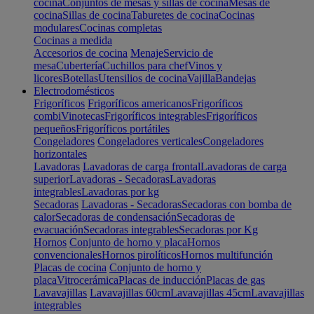
cocina
Conjuntos de mesas y sillas de cocina
Mesas de
cocina
Sillas de cocina
Taburetes de cocina
Cocinas
modulares
Cocinas completas
Cocinas a medida
Accesorios de cocina
Menaje
Servicio de
mesa
Cubertería
Cuchillos para chef
Vinos y
licores
Botellas
Utensilios de cocina
Vajilla
Bandejas
Electrodomésticos
Frigoríficos
Frigoríficos americanos
Frigoríficos
combi
Vinotecas
Frigoríficos integrables
Frigoríficos
pequeños
Frigoríficos portátiles
Congeladores
Congeladores verticales
Congeladores
horizontales
Lavadoras
Lavadoras de carga frontal
Lavadoras de carga
superior
Lavadoras - Secadoras
Lavadoras
integrables
Lavadoras por kg
Secadoras
Lavadoras - Secadoras
Secadoras con bomba de
calor
Secadoras de condensación
Secadoras de
evacuación
Secadoras integrables
Secadoras por Kg
Hornos
Conjunto de horno y placa
Hornos
convencionales
Hornos pirolíticos
Hornos multifunción
Placas de cocina
Conjunto de horno y
placa
Vitrocerámica
Placas de inducción
Placas de gas
Lavavajillas
Lavavajillas 60cm
Lavavajillas 45cm
Lavavajillas
integrables