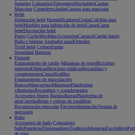
Juguetes
Columpios
Toboganes
Hinchables
Casitas
Mascotas
Comederos
Jaulas
Casetas para mascotas
Bebé
Habitación bebé
Humidificadores
Cestas
Colchón para
bebé
Muebles para habitación de bebé
Cunas
Cama
bebé
Decoración bebé
Paseo
Coche
Mochilas
Accesorios
Capazos
Carrito ligero
Baño e higiene
Aspirador nasal
Orinales
Textil bebé
Cojines
Funda
Seguridad
Barreras
Deporte
Equipamiento de cardio
Máquinas de remo
Bicicletas
spinning
Elípticas
Bicicletas estáticas
Recambios y
complementos
Cintas
Rodillos
Equipamiento de musculación
Bancos
Mancuernas
Máquinas
Plataformas
vibratorias
Recambios y complementos
Accesorios fitness
Bandas
Barras
Plataforma de
step
Cuerdas
Bolas y esferas de equilibrio
Recuperación muscular
Electroestimulación
Terapia de
percusión
Baño
Accesorios de baño
Colgadores
baño
Papeleras
Dispensadores
Toalleros
Jaboneras
Escobillero
Port
de ropa