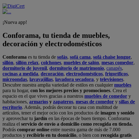
¡Nueva app!
Conforama, tu tienda de muebles,
decoración y electrodomésticos
Conforama
es tu tienda de
sofás
,
sofá cama
,
sofá chaise longue
,
sillón
,
sillón relax
,
colchones
,
muebles de salón
,
mesas comedor
,
dormitorio de juvenil
,
dormitorio de matrimonio
,
canapés
,
cocinas a medida
,
decoración
,
electrodomésticos
,
frigoríficos
,
microondas
,
lavavajillas
,
lavadora secadora
, y
televisiones
.
Descubre nuestra amplia variedad de estilos en cualquier
muebles
para tu hogar,
con los mejores precios y promociones
. Crea el
espacio en el que vives gracias a nuestros
muebles de comedor
y
habitaciones,
armarios
y
zapateros
,
mesas de comedor
y
sillas de
escritorio
. Además, podrás decorar tu casa con multitud de
artículos, tener el mejor ocio con los productos de
imagen y sonido
y aprovechar tu
jardín
en las épocas de buen tiempo. Conforama
realiza el
servicio de envío a domicilio como recogida en tienda.
Podrás
comprar online
entre nuestra gama de más de 7.000
productos y
recibirlo en tu domicilio
, o bien con
recogida gratis