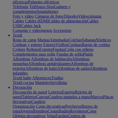
eléctricas
Patinetes eléctricos
Telefonía
Teléfonos fijos
Gadgets y
complementos
Smartphones
Foto y vídeo
Cámaras de fotos
Trípodes
Videocámaras
Cables
Cables HDMI
Cables de alimentación
Cables
USB
Cables Jack
Consolas y videojuegos
Accesorios
Textil
Ropa de cama
Mantas
Almohadas
Colchas
Sábanas
Nórdicos
Cortinas y estores
Estores
Visillos
Cortinas
Barras de cortina
Cojines
Relleno
Exterior
Fundas
Cojín con relleno
Complementos para sofás
Fundas de sofás
Plaids
Alfombras
Alfombras de habitación
Alfombras
pequeñas
Alfombras antideslizantes
Alfombras de
exterior
Alfombras de baño
Alfombras de salón
Alfombras
infantiles
Textil baño
Albornoces
Toallas
Textil cocina
Manteles
Servilletas
Decoración
Decoración de pared
Letreros
Espejos
Relojes de
pared
Tableros
Canvas
Cuadros pintados a mano
Marcos
Placas
decorativas
Cuadros
Organización
Cajas decorativas
Percheros
Burros de
ropa
Joyeros
Biombos
Cestas
Baúles
Revisteros
Cajas
Objetos decorativos
Velas
Faroles
Centros de