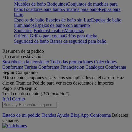
Muebles de baño
Botiquines
Conjuntos de muebles para
baño
Tocadores para baño
Armarios para baño
Repisa para
baño
Espejos de baño
Espejos de baño sin Luz
Espejos de baño
iluminados
Espejos de baño con aumento
Sanitarios
Bañeras
Lavabos
Mamparas
Grifería
Grifos para cocina
Grifos para ducha
Seguridad de baño
Barras de seguridad para baño
Resumen de tu pedido
¡Tu carrito está vacío!
Suscríbete a la newsletter
Todas las promociones
Colecciones
Conforama
Tarjeta Conforama
Financiación
Catálogos Conforama
Seguir Comprando
*Descuentos, cupones y servicios son aplicados en el carrito. Haz
clic en Tramitar Pedido para ver estos descuentos e importes
Pago 100% seguro
Total con descuento
(IVA incluido*)
Ir Al Carrito
Estado de mi pedido
Tiendas
Ayuda
Blog
App Conforama
Baleares
Canarias