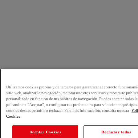
Utilizamos cookies propias y de terceros para garantizar el correcto funcionami
sitio web, analizar la navegación, mejorar nuestros servicios y mostrarte public
personalizada en función de tus hábitos de navegación. Puedes aceptar todas la
pulsando en “Aceptar”, o configurar tus preferencias para seleccionar qué tipos
cookies deseas permitir o rechazar. Para más información, consulta nuestra
Pol
Cookies
Aceptar Cookies
Rechazar todas