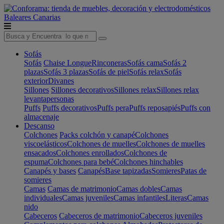
Baleares
Canarias
Sofás
Sofás
Chaise Longue
Rinconeras
Sofás cama
Sofás 2
plazas
Sofás 3 plazas
Sofás de piel
Sofás relax
Sofás
exterior
Divanes
Sillones
Sillones decorativos
Sillones relax
Sillones relax
levantapersonas
Puffs
Puffs decorativos
Puffs pera
Puffs reposapiés
Puffs con
almacenaje
Descanso
Colchones
Packs colchón y canapé
Colchones
viscoelásticos
Colchones de muelles
Colchones de muelles
ensacados
Colchones enrollados
Colchones de
espuma
Colchones para bebé
Colchones hinchables
Canapés y bases
Canapés
Base tapizadas
Somieres
Patas de
somieres
Camas
Camas de matrimonio
Camas dobles
Camas
individuales
Camas juveniles
Camas infantiles
Literas
Camas
nido
Cabeceros
Cabeceros de matrimonio
Cabeceros juveniles