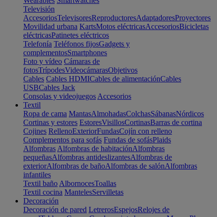
Wearables
Smartwatches
Televisión
Accesorios
Televisores
Reproductores
Adaptadores
Proyectores
Movilidad urbana
Karts
Motos eléctricas
Accesorios
Bicicletas
eléctricas
Patinetes eléctricos
Telefonía
Teléfonos fijos
Gadgets y
complementos
Smartphones
Foto y vídeo
Cámaras de
fotos
Trípodes
Videocámaras
Objetivos
Cables
Cables HDMI
Cables de alimentación
Cables
USB
Cables Jack
Consolas y videojuegos
Accesorios
Textil
Ropa de cama
Mantas
Almohadas
Colchas
Sábanas
Nórdicos
Cortinas y estores
Estores
Visillos
Cortinas
Barras de cortina
Cojines
Relleno
Exterior
Fundas
Cojín con relleno
Complementos para sofás
Fundas de sofás
Plaids
Alfombras
Alfombras de habitación
Alfombras
pequeñas
Alfombras antideslizantes
Alfombras de
exterior
Alfombras de baño
Alfombras de salón
Alfombras
infantiles
Textil baño
Albornoces
Toallas
Textil cocina
Manteles
Servilletas
Decoración
Decoración de pared
Letreros
Espejos
Relojes de