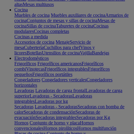
altas
Mesas multiusos
Cocina
Muebles de cocina
Muebles auxiliares de cocina
Armarios de
cocina
Conjuntos de mesas y sillas de cocina
Mesas de
cocina
Sillas de cocina
Taburetes de cocina
Cocinas
modulares
Cocinas completas
Cocinas a medida
Accesorios de cocina
Menaje
Servicio de
mesa
Cubertería
Cuchillos para chef
Vinos y
licores
Botellas
Utensilios de cocina
Vajilla
Bandejas
Electrodomésticos
Frigoríficos
Frigoríficos americanos
Frigoríficos
combi
Vinotecas
Frigoríficos integrables
Frigoríficos
pequeños
Frigoríficos portátiles
Congeladores
Congeladores verticales
Congeladores
horizontales
Lavadoras
Lavadoras de carga frontal
Lavadoras de carga
superior
Lavadoras - Secadoras
Lavadoras
integrables
Lavadoras por kg
Secadoras
Lavadoras - Secadoras
Secadoras con bomba de
calor
Secadoras de condensación
Secadoras de
evacuación
Secadoras integrables
Secadoras por Kg
Hornos
Conjunto de horno y placa
Hornos
convencionales
Hornos pirolíticos
Hornos multifunción
Placas de cocina
Conjunto de horno y