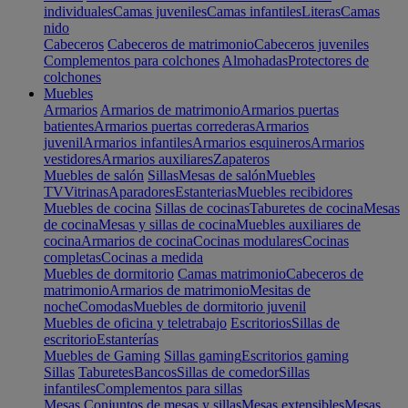
individuales
Camas juveniles
Camas infantiles
Literas
Camas
nido
Cabeceros
Cabeceros de matrimonio
Cabeceros juveniles
Complementos para colchones
Almohadas
Protectores de
colchones
Muebles
Armarios
Armarios de matrimonio
Armarios puertas
batientes
Armarios puertas correderas
Armarios
juvenil
Armarios infantiles
Armarios esquineros
Armarios
vestidores
Armarios auxiliares
Zapateros
Muebles de salón
Sillas
Mesas de salón
Muebles
TV
Vitrinas
Aparadores
Estanterias
Muebles recibidores
Muebles de cocina
Sillas de cocinas
Taburetes de cocina
Mesas
de cocina
Mesas y sillas de cocina
Muebles auxiliares de
cocina
Armarios de cocina
Cocinas modulares
Cocinas
completas
Cocinas a medida
Muebles de dormitorio
Camas matrimonio
Cabeceros de
matrimonio
Armarios de matrimonio
Mesitas de
noche
Comodas
Muebles de dormitorio juvenil
Muebles de oficina y teletrabajo
Escritorios
Sillas de
escritorio
Estanterías
Muebles de Gaming
Sillas gaming
Escritorios gaming
Sillas
Taburetes
Bancos
Sillas de comedor
Sillas
infantiles
Complementos para sillas
Mesas
Conjuntos de mesas y sillas
Mesas extensibles
Mesas