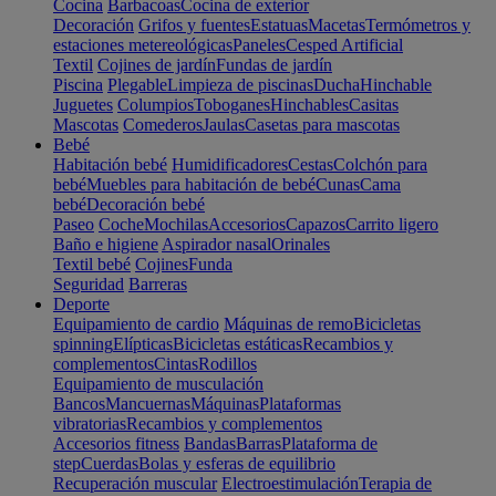
Cocina
Barbacoas
Cocina de exterior
Decoración
Grifos y fuentes
Estatuas
Macetas
Termómetros y
estaciones metereológicas
Paneles
Cesped Artificial
Textil
Cojines de jardín
Fundas de jardín
Piscina
Plegable
Limpieza de piscinas
Ducha
Hinchable
Juguetes
Columpios
Toboganes
Hinchables
Casitas
Mascotas
Comederos
Jaulas
Casetas para mascotas
Bebé
Habitación bebé
Humidificadores
Cestas
Colchón para
bebé
Muebles para habitación de bebé
Cunas
Cama
bebé
Decoración bebé
Paseo
Coche
Mochilas
Accesorios
Capazos
Carrito ligero
Baño e higiene
Aspirador nasal
Orinales
Textil bebé
Cojines
Funda
Seguridad
Barreras
Deporte
Equipamiento de cardio
Máquinas de remo
Bicicletas
spinning
Elípticas
Bicicletas estáticas
Recambios y
complementos
Cintas
Rodillos
Equipamiento de musculación
Bancos
Mancuernas
Máquinas
Plataformas
vibratorias
Recambios y complementos
Accesorios fitness
Bandas
Barras
Plataforma de
step
Cuerdas
Bolas y esferas de equilibrio
Recuperación muscular
Electroestimulación
Terapia de