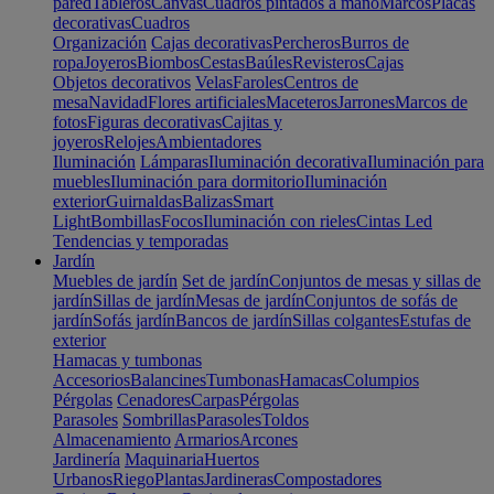
pared
Tableros
Canvas
Cuadros pintados a mano
Marcos
Placas
decorativas
Cuadros
Organización
Cajas decorativas
Percheros
Burros de
ropa
Joyeros
Biombos
Cestas
Baúles
Revisteros
Cajas
Objetos decorativos
Velas
Faroles
Centros de
mesa
Navidad
Flores artificiales
Maceteros
Jarrones
Marcos de
fotos
Figuras decorativas
Cajitas y
joyeros
Relojes
Ambientadores
Iluminación
Lámparas
Iluminación decorativa
Iluminación para
muebles
Iluminación para dormitorio
Iluminación
exterior
Guirnaldas
Balizas
Smart
Light
Bombillas
Focos
Iluminación con rieles
Cintas Led
Tendencias y temporadas
Jardín
Muebles de jardín
Set de jardín
Conjuntos de mesas y sillas de
jardín
Sillas de jardín
Mesas de jardín
Conjuntos de sofás de
jardín
Sofás jardín
Bancos de jardín
Sillas colgantes
Estufas de
exterior
Hamacas y tumbonas
Accesorios
Balancines
Tumbonas
Hamacas
Columpios
Pérgolas
Cenadores
Carpas
Pérgolas
Parasoles
Sombrillas
Parasoles
Toldos
Almacenamiento
Armarios
Arcones
Jardinería
Maquinaria
Huertos
Urbanos
Riego
Plantas
Jardineras
Compostadores