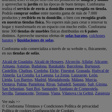
y aprovechar tu
jardín
en las épocas de buen tiempo. Conforama
realiza el
servicio de envío a domicilio como recogida en tienda.
Podrás
comprar online
entre nuestra gama de más de 7.000
productos y
recibirlo en tu domicilio
, o bien con
recogida gratis
en nuestras tiendas física.
No esperes más para crear o renovar tu
hogar y transformarlo en un espacio con mucho estilo. Conforama
tiene 300
tiendas de muebles
físicas distribuidas en
6 países
distintos. Aproveche nuestras ofertas de
sofas baratos
,
colchones
baratos
y
liquidaciones de sofas
.
Conforama solo comercializa a través de su website o, físicamente,
en sus
tiendas de sofás
.
Alcalá de Guadaíra
,
Alcalá de Henares
,
Alcorcón
,
Alfafar
,
Alicante
,
Arinaga
,
Asturias
,
Badalona
,
Barakaldo
,
Barcelona
,
Burjassot
,
Castellón
,
Chafiras
,
Cordoba
,
Elche
,
Finestrat
,
Granada
,
Huércal de
Almería
,
La Coruña
,
La Laguna
,
La Zenia
,
Lanzarote
,
León
,
Lleida
,
Los Barrios
,
Madrid
,
Majadahonda
,
Málaga
,
Murcia
,
Orotava
,
Palma
,
Pamplona
,
Rivas
,
Sabadell
,
Sagunto
,
Salt, Girona
,
San Sebastian
,
Sant Boi
,
Santander
,
Santiago de Compostela
,
Sevilla
,
Tamaraceite
,
Terrassa
,
Viana
,
Vilanova i la Geltrú
,
Zaragoza
Ver más >>
© Conforama
Términos y Condiciones
Política de privacidad
Política de cookies
Configuración de Cookies