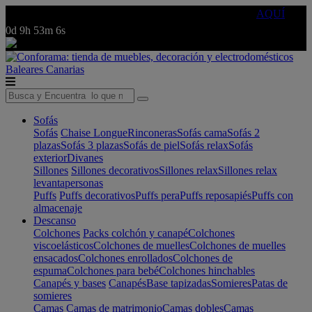
🔵Cambia tu electro con
-10% EXTRA
de descuento ☑️
AQUÍ
0d
9h
53m
6s
Baleares
Canarias
Sofás
Sofás
Chaise Longue
Rinconeras
Sofás cama
Sofás 2
plazas
Sofás 3 plazas
Sofás de piel
Sofás relax
Sofás
exterior
Divanes
Sillones
Sillones decorativos
Sillones relax
Sillones relax
levantapersonas
Puffs
Puffs decorativos
Puffs pera
Puffs reposapiés
Puffs con
almacenaje
Descanso
Colchones
Packs colchón y canapé
Colchones
viscoelásticos
Colchones de muelles
Colchones de muelles
ensacados
Colchones enrollados
Colchones de
espuma
Colchones para bebé
Colchones hinchables
Canapés y bases
Canapés
Base tapizadas
Somieres
Patas de
somieres
Camas
Camas de matrimonio
Camas dobles
Camas