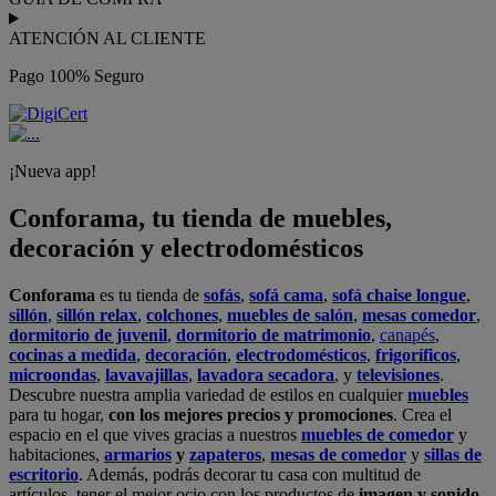
ATENCIÓN AL CLIENTE
Pago 100% Seguro
¡Nueva app!
Conforama, tu tienda de muebles,
decoración y electrodomésticos
Conforama
es tu tienda de
sofás
,
sofá cama
,
sofá chaise longue
,
sillón
,
sillón relax
,
colchones
,
muebles de salón
,
mesas comedor
,
dormitorio de juvenil
,
dormitorio de matrimonio
,
canapés
,
cocinas a medida
,
decoración
,
electrodomésticos
,
frigoríficos
,
microondas
,
lavavajillas
,
lavadora secadora
, y
televisiones
.
Descubre nuestra amplia variedad de estilos en cualquier
muebles
para tu hogar,
con los mejores precios y promociones
. Crea el
espacio en el que vives gracias a nuestros
muebles de comedor
y
habitaciones,
armarios
y
zapateros
,
mesas de comedor
y
sillas de
escritorio
. Además, podrás decorar tu casa con multitud de
artículos, tener el mejor ocio con los productos de
imagen y sonido