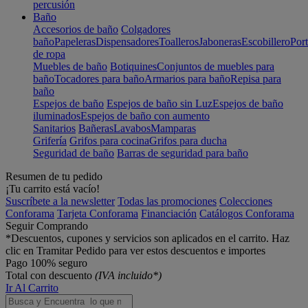
percusión
Baño
Accesorios de baño
Colgadores
baño
Papeleras
Dispensadores
Toalleros
Jaboneras
Escobillero
Port
de ropa
Muebles de baño
Botiquines
Conjuntos de muebles para
baño
Tocadores para baño
Armarios para baño
Repisa para
baño
Espejos de baño
Espejos de baño sin Luz
Espejos de baño
iluminados
Espejos de baño con aumento
Sanitarios
Bañeras
Lavabos
Mamparas
Grifería
Grifos para cocina
Grifos para ducha
Seguridad de baño
Barras de seguridad para baño
Resumen de tu pedido
¡Tu carrito está vacío!
Suscríbete a la newsletter
Todas las promociones
Colecciones
Conforama
Tarjeta Conforama
Financiación
Catálogos Conforama
Seguir Comprando
*Descuentos, cupones y servicios son aplicados en el carrito. Haz
clic en Tramitar Pedido para ver estos descuentos e importes
Pago 100% seguro
Total con descuento
(IVA incluido*)
Ir Al Carrito