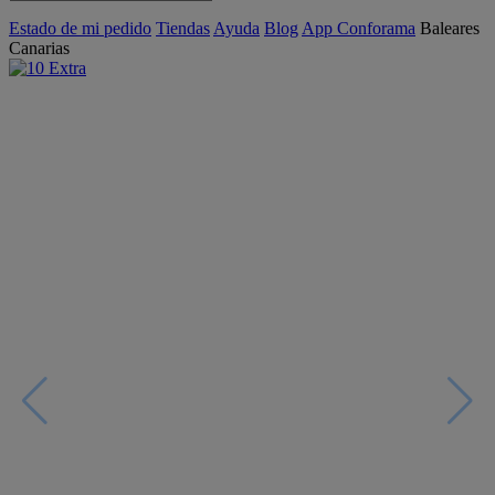
Estado de mi pedido
Tiendas
Ayuda
Blog
App Conforama
Baleares
Canarias