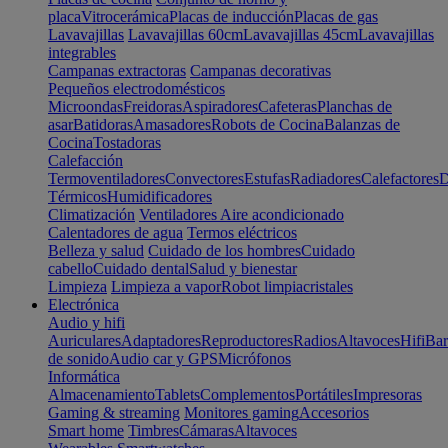
placa
Vitrocerámica
Placas de inducción
Placas de gas
Lavavajillas
Lavavajillas 60cm
Lavavajillas 45cm
Lavavajillas
integrables
Campanas extractoras
Campanas decorativas
Pequeños electrodomésticos
Microondas
Freidoras
Aspiradores
Cafeteras
Planchas de
asar
Batidoras
Amasadores
Robots de Cocina
Balanzas de
Cocina
Tostadoras
Calefacción
Termoventiladores
Convectores
Estufas
Radiadores
Calefactores
D
Térmicos
Humidificadores
Climatización
Ventiladores
Aire acondicionado
Calentadores de agua
Termos eléctricos
Belleza y salud
Cuidado de los hombres
Cuidado
cabello
Cuidado dental
Salud y bienestar
Limpieza
Limpieza a vapor
Robot limpiacristales
Electrónica
Audio y hifi
Auriculares
Adaptadores
Reproductores
Radios
Altavoces
Hifi
Bar
de sonido
Audio car y GPS
Micrófonos
Informática
Almacenamiento
Tablets
Complementos
Portátiles
Impresoras
Gaming & streaming
Monitores gaming
Accesorios
Smart home
Timbres
Cámaras
Altavoces