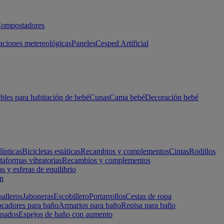
ompostadores
aciones metereológicas
Paneles
Cesped Artificial
les para habitación de bebé
Cunas
Cama bebé
Decoración bebé
lípticas
Bicicletas estáticas
Recambios y complementos
Cintas
Rodillos
taformas vibratorias
Recambios y complementos
s y esferas de equilibrio
ón
alleros
Jaboneras
Escobillero
Portarrollos
Cestas de ropa
cadores para baño
Armarios para baño
Repisa para baño
inados
Espejos de baño con aumento