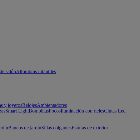
de salón
Alfombras infantiles
as y joyeros
Relojes
Ambientadores
zas
Smart Light
Bombillas
Focos
Iluminación con rieles
Cintas Led
ardín
Bancos de jardín
Sillas colgantes
Estufas de exterior