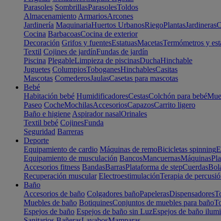
Parasoles
Sombrillas
Parasoles
Toldos
Almacenamiento
Armarios
Arcones
Jardinería
Maquinaria
Huertos Urbanos
Riego
Plantas
Jardineras
C
Cocina
Barbacoas
Cocina de exterior
Decoración
Grifos y fuentes
Estatuas
Macetas
Termómetros y est
Textil
Cojines de jardín
Fundas de jardín
Piscina
Plegable
Limpieza de piscinas
Ducha
Hinchable
Juguetes
Columpios
Toboganes
Hinchables
Casitas
Mascotas
Comederos
Jaulas
Casetas para mascotas
Bebé
Habitación bebé
Humidificadores
Cestas
Colchón para bebé
Mueb
Paseo
Coche
Mochilas
Accesorios
Capazos
Carrito ligero
Baño e higiene
Aspirador nasal
Orinales
Textil bebé
Cojines
Funda
Seguridad
Barreras
Deporte
Equipamiento de cardio
Máquinas de remo
Bicicletas spinning
E
Equipamiento de musculación
Bancos
Mancuernas
Máquinas
Pla
Accesorios fitness
Bandas
Barras
Plataforma de step
Cuerdas
Bola
Recuperación muscular
Electroestimulación
Terapia de percusi
Baño
Accesorios de baño
Colgadores baño
Papeleras
Dispensadores
To
Muebles de baño
Botiquines
Conjuntos de muebles para baño
To
Espejos de baño
Espejos de baño sin Luz
Espejos de baño ilum
Sanitarios
Bañeras
Lavabos
Mamparas