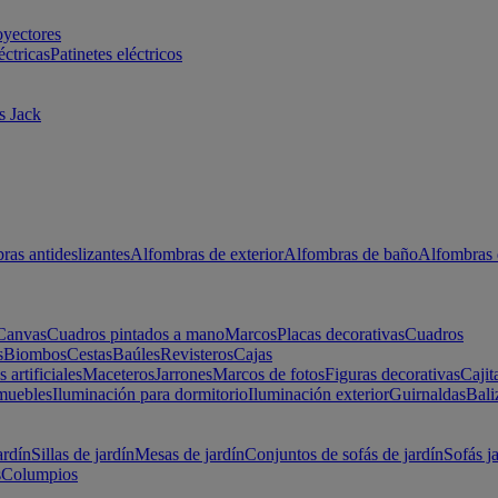
oyectores
éctricas
Patinetes eléctricos
s Jack
ras antideslizantes
Alfombras de exterior
Alfombras de baño
Alfombras 
Canvas
Cuadros pintados a mano
Marcos
Placas decorativas
Cuadros
s
Biombos
Cestas
Baúles
Revisteros
Cajas
s artificiales
Maceteros
Jarrones
Marcos de fotos
Figuras decorativas
Cajit
muebles
Iluminación para dormitorio
Iluminación exterior
Guirnaldas
Bali
ardín
Sillas de jardín
Mesas de jardín
Conjuntos de sofás de jardín
Sofás j
s
Columpios