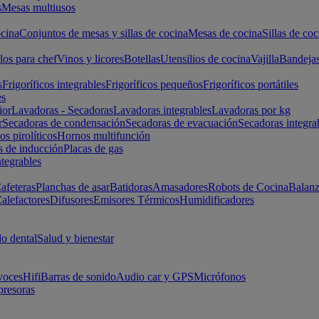
s
Mesas multiusos
cina
Conjuntos de mesas y sillas de cocina
Mesas de cocina
Sillas de coc
los para chef
Vinos y licores
Botellas
Utensilios de cocina
Vajilla
Bandeja
s
Frigoríficos integrables
Frigoríficos pequeños
Frigoríficos portátiles
es
ior
Lavadoras - Secadoras
Lavadoras integrables
Lavadoras por kg
r
Secadoras de condensación
Secadoras de evacuación
Secadoras integra
s pirolíticos
Hornos multifunción
s de inducción
Placas de gas
ntegrables
afeteras
Planchas de asar
Batidoras
Amasadores
Robots de Cocina
Balanz
alefactores
Difusores
Emisores Térmicos
Humidificadores
o dental
Salud y bienestar
voces
Hifi
Barras de sonido
Audio car y GPS
Micrófonos
presoras