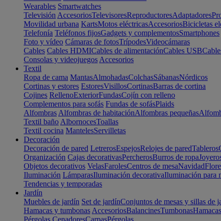
Wearables
Smartwatches
Televisión
Accesorios
Televisores
Reproductores
Adaptadores
Pr
Movilidad urbana
Karts
Motos eléctricas
Accesorios
Bicicletas el
Telefonía
Teléfonos fijos
Gadgets y complementos
Smartphones
Foto y vídeo
Cámaras de fotos
Trípodes
Videocámaras
Cables
Cables HDMI
Cables de alimentación
Cables USB
Cable
Consolas y videojuegos
Accesorios
Textil
Ropa de cama
Mantas
Almohadas
Colchas
Sábanas
Nórdicos
Cortinas y estores
Estores
Visillos
Cortinas
Barras de cortina
Cojines
Relleno
Exterior
Fundas
Cojín con relleno
Complementos para sofás
Fundas de sofás
Plaids
Alfombras
Alfombras de habitación
Alfombras pequeñas
Alfomb
Textil baño
Albornoces
Toallas
Textil cocina
Manteles
Servilletas
Decoración
Decoración de pared
Letreros
Espejos
Relojes de pared
Tableros
Organización
Cajas decorativas
Percheros
Burros de ropa
Joyero
Objetos decorativos
Velas
Faroles
Centros de mesa
Navidad
Flore
Iluminación
Lámparas
Iluminación decorativa
Iluminación para 
Tendencias y temporadas
Jardín
Muebles de jardín
Set de jardín
Conjuntos de mesas y sillas de j
Hamacas y tumbonas
Accesorios
Balancines
Tumbonas
Hamaca
Pérgolas
Cenadores
Carpas
Pérgolas