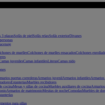
s 3 plazas
Sofás de piel
Sofás relax
Sofás exterior
Divanes
apersonas
macenaje
chones de muelles
Colchones de muelles ensacados
Colchones enrollad
eres
Camas juveniles
Camas infantiles
Literas
Camas nido
ones
marios puertas correderas
Armarios juvenil
Armarios infantiles
Armarios 
radores
Estanterias
Muebles recibidores
e cocina
Mesas y sillas de cocina
Muebles auxiliares de cocina
Armarios
onio
Armarios de matrimonio
Mesitas de noche
Comodas
Muebles de dor
tanterías
entos para sillas