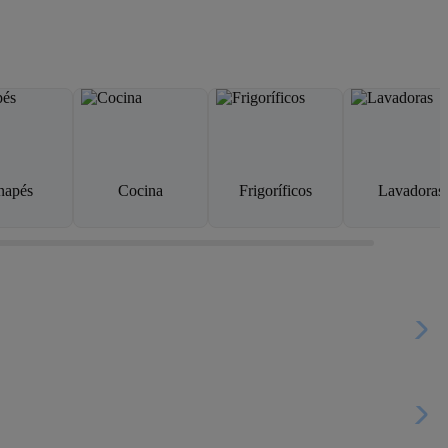
napés
Cocina
Frigoríficos
Lavadoras