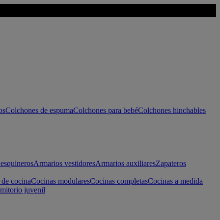
os
Colchones de espuma
Colchones para bebé
Colchones hinchables
esquineros
Armarios vestidores
Armarios auxiliares
Zapateros
 de cocina
Cocinas modulares
Cocinas completas
Cocinas a medida
mitorio juvenil