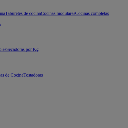
ina
Taburetes de cocina
Cocinas modulares
Cocinas completas
s
bles
Secadoras por Kg
as de Cocina
Tostadoras