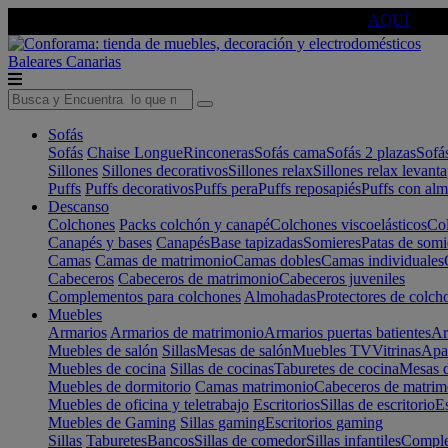
🔵Cambia tu electro con
-10% EXTRA
de descuento ☑️
AQUÍ
Baleares
Canarias
Sofás
Sofás
Chaise Longue
Rinconeras
Sofás cama
Sofás 2 plazas
Sofá
Sillones
Sillones decorativos
Sillones relax
Sillones relax levant
Puffs
Puffs decorativos
Puffs pera
Puffs reposapiés
Puffs con al
Descanso
Colchones
Packs colchón y canapé
Colchones viscoelásticos
Col
Canapés y bases
Canapés
Base tapizadas
Somieres
Patas de somi
Camas
Camas de matrimonio
Camas dobles
Camas individuales
Cabeceros
Cabeceros de matrimonio
Cabeceros juveniles
Complementos para colchones
Almohadas
Protectores de colch
Muebles
Armarios
Armarios de matrimonio
Armarios puertas batientes
Ar
Muebles de salón
Sillas
Mesas de salón
Muebles TV
Vitrinas
Apa
Muebles de cocina
Sillas de cocinas
Taburetes de cocina
Mesas d
Muebles de dormitorio
Camas matrimonio
Cabeceros de matrim
Muebles de oficina y teletrabajo
Escritorios
Sillas de escritorio
Es
Muebles de Gaming
Sillas gaming
Escritorios gaming
Sillas
Taburetes
Bancos
Sillas de comedor
Sillas infantiles
Complem