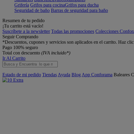
Grifería
Grifos para cocina
Grifos para ducha
Seguridad de baño
Barras de seguridad para baño
Resumen de tu pedido
¡Tu carrito está vacío!
Suscríbete a la newsletter
Todas las promociones
Colecciones Confo
Seguir Comprando
*Descuentos, cupones y servicios son aplicados en el carrito. Haz cli
Pago 100% seguro
Total con descuento
(IVA incluido*)
Ir Al Carrito
Estado de mi pedido
Tiendas
Ayuda
Blog
App Conforama
Baleares
C