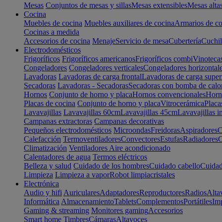
Mesas
Conjuntos de mesas y sillas
Mesas extensibles
Mesas alta
Cocina
Muebles de cocina
Muebles auxiliares de cocina
Armarios de co
Cocinas a medida
Accesorios de cocina
Menaje
Servicio de mesa
Cubertería
Cuchil
Electrodomésticos
Frigoríficos
Frigoríficos americanos
Frigoríficos combi
Vinoteca
Congeladores
Congeladores verticales
Congeladores horizontal
Lavadoras
Lavadoras de carga frontal
Lavadoras de carga super
Secadoras
Lavadoras - Secadoras
Secadoras con bomba de calo
Hornos
Conjunto de horno y placa
Hornos convencionales
Horno
Placas de cocina
Conjunto de horno y placa
Vitrocerámica
Placa
Lavavajillas
Lavavajillas 60cm
Lavavajillas 45cm
Lavavajillas i
Campanas extractoras
Campanas decorativas
Pequeños electrodomésticos
Microondas
Freidoras
Aspiradores
C
Calefacción
Termoventiladores
Convectores
Estufas
Radiadores
C
Climatización
Ventiladores
Aire acondicionado
Calentadores de agua
Termos eléctricos
Belleza y salud
Cuidado de los hombres
Cuidado cabello
Cuidad
Limpieza
Limpieza a vapor
Robot limpiacristales
Electrónica
Audio y hifi
Auriculares
Adaptadores
Reproductores
Radios
Alta
Informática
Almacenamiento
Tablets
Complementos
Portátiles
Im
Gaming & streaming
Monitores gaming
Accesorios
Smart home
Timbres
Cámaras
Altavoces