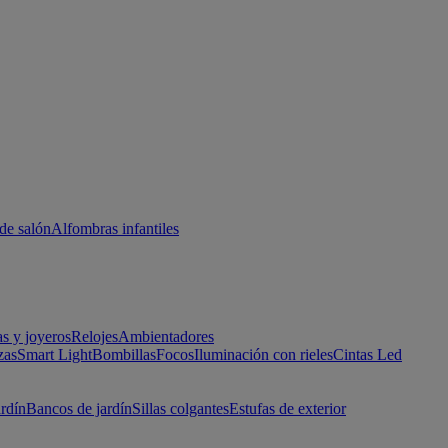
de salón
Alfombras infantiles
as y joyeros
Relojes
Ambientadores
zas
Smart Light
Bombillas
Focos
Iluminación con rieles
Cintas Led
ardín
Bancos de jardín
Sillas colgantes
Estufas de exterior