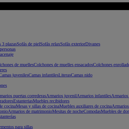
s 3 plazas
Sofás de piel
Sofás relax
Sofás exterior
Divanes
apersonas
macenaje
chones de muelles
Colchones de muelles ensacados
Colchones enrollad
eres
Camas juveniles
Camas infantiles
Literas
Camas nido
ones
marios puertas correderas
Armarios juvenil
Armarios infantiles
Armarios 
radores
Estanterias
Muebles recibidores
e cocina
Mesas y sillas de cocina
Muebles auxiliares de cocina
Armarios
onio
Armarios de matrimonio
Mesitas de noche
Comodas
Muebles de dor
tanterías
entos para sillas