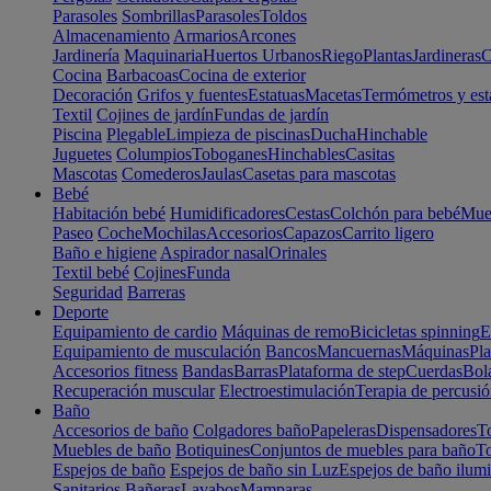
Parasoles
Sombrillas
Parasoles
Toldos
Almacenamiento
Armarios
Arcones
Jardinería
Maquinaria
Huertos Urbanos
Riego
Plantas
Jardineras
C
Cocina
Barbacoas
Cocina de exterior
Decoración
Grifos y fuentes
Estatuas
Macetas
Termómetros y est
Textil
Cojines de jardín
Fundas de jardín
Piscina
Plegable
Limpieza de piscinas
Ducha
Hinchable
Juguetes
Columpios
Toboganes
Hinchables
Casitas
Mascotas
Comederos
Jaulas
Casetas para mascotas
Bebé
Habitación bebé
Humidificadores
Cestas
Colchón para bebé
Mueb
Paseo
Coche
Mochilas
Accesorios
Capazos
Carrito ligero
Baño e higiene
Aspirador nasal
Orinales
Textil bebé
Cojines
Funda
Seguridad
Barreras
Deporte
Equipamiento de cardio
Máquinas de remo
Bicicletas spinning
E
Equipamiento de musculación
Bancos
Mancuernas
Máquinas
Pla
Accesorios fitness
Bandas
Barras
Plataforma de step
Cuerdas
Bola
Recuperación muscular
Electroestimulación
Terapia de percusi
Baño
Accesorios de baño
Colgadores baño
Papeleras
Dispensadores
To
Muebles de baño
Botiquines
Conjuntos de muebles para baño
To
Espejos de baño
Espejos de baño sin Luz
Espejos de baño ilum
Sanitarios
Bañeras
Lavabos
Mamparas