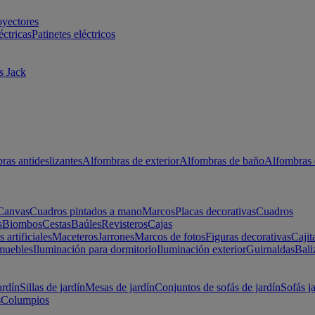
oyectores
éctricas
Patinetes eléctricos
s Jack
ras antideslizantes
Alfombras de exterior
Alfombras de baño
Alfombras 
Canvas
Cuadros pintados a mano
Marcos
Placas decorativas
Cuadros
s
Biombos
Cestas
Baúles
Revisteros
Cajas
s artificiales
Maceteros
Jarrones
Marcos de fotos
Figuras decorativas
Cajit
muebles
Iluminación para dormitorio
Iluminación exterior
Guirnaldas
Bali
ardín
Sillas de jardín
Mesas de jardín
Conjuntos de sofás de jardín
Sofás j
s
Columpios