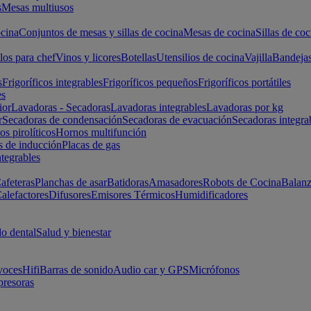
s
Mesas multiusos
cina
Conjuntos de mesas y sillas de cocina
Mesas de cocina
Sillas de coc
los para chef
Vinos y licores
Botellas
Utensilios de cocina
Vajilla
Bandeja
s
Frigoríficos integrables
Frigoríficos pequeños
Frigoríficos portátiles
es
ior
Lavadoras - Secadoras
Lavadoras integrables
Lavadoras por kg
r
Secadoras de condensación
Secadoras de evacuación
Secadoras integra
s pirolíticos
Hornos multifunción
s de inducción
Placas de gas
ntegrables
afeteras
Planchas de asar
Batidoras
Amasadores
Robots de Cocina
Balanz
alefactores
Difusores
Emisores Térmicos
Humidificadores
o dental
Salud y bienestar
voces
Hifi
Barras de sonido
Audio car y GPS
Micrófonos
presoras