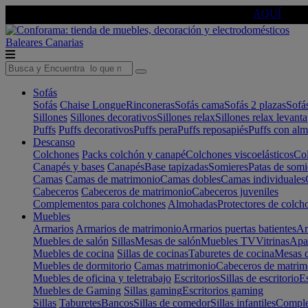
🔵Cambia tu electro con
-10% EXTRA
de descuento ☑️
AQUÍ
Baleares
Canarias
Sofás
Sofás
Chaise Longue
Rinconeras
Sofás cama
Sofás 2 plazas
Sofá
Sillones
Sillones decorativos
Sillones relax
Sillones relax levant
Puffs
Puffs decorativos
Puffs pera
Puffs reposapiés
Puffs con al
Descanso
Colchones
Packs colchón y canapé
Colchones viscoelásticos
Col
Canapés y bases
Canapés
Base tapizadas
Somieres
Patas de somi
Camas
Camas de matrimonio
Camas dobles
Camas individuales
Cabeceros
Cabeceros de matrimonio
Cabeceros juveniles
Complementos para colchones
Almohadas
Protectores de colch
Muebles
Armarios
Armarios de matrimonio
Armarios puertas batientes
Ar
Muebles de salón
Sillas
Mesas de salón
Muebles TV
Vitrinas
Apa
Muebles de cocina
Sillas de cocinas
Taburetes de cocina
Mesas d
Muebles de dormitorio
Camas matrimonio
Cabeceros de matrim
Muebles de oficina y teletrabajo
Escritorios
Sillas de escritorio
Es
Muebles de Gaming
Sillas gaming
Escritorios gaming
Sillas
Taburetes
Bancos
Sillas de comedor
Sillas infantiles
Complem