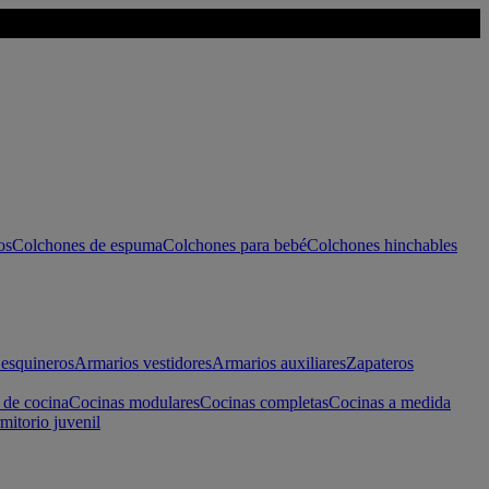
os
Colchones de espuma
Colchones para bebé
Colchones hinchables
esquineros
Armarios vestidores
Armarios auxiliares
Zapateros
 de cocina
Cocinas modulares
Cocinas completas
Cocinas a medida
mitorio juvenil