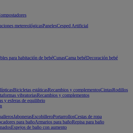
ompostadores
aciones metereológicas
Paneles
Cesped Artificial
les para habitación de bebé
Cunas
Cama bebé
Decoración bebé
lípticas
Bicicletas estáticas
Recambios y complementos
Cintas
Rodillos
taformas vibratorias
Recambios y complementos
s y esferas de equilibrio
ón
alleros
Jaboneras
Escobillero
Portarrollos
Cestas de ropa
cadores para baño
Armarios para baño
Repisa para baño
inados
Espejos de baño con aumento