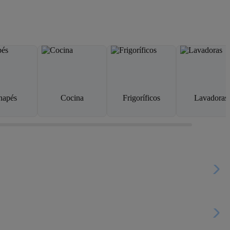
napés
Cocina
Frigoríficos
Lavadoras