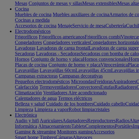
Mesas
Conjuntos de mesas y sillas
Mesas extensibles
Mesas alta
Cocina
Muebles de cocina
Muebles auxiliares de cocina
Armarios de co
Cocinas a medida
Accesorios de cocina
Menaje
Servicio de mesa
Cubertería
Cuchil
Electrodomésticos
Frigoríficos
Frigoríficos americanos
Frigoríficos combi
Vinoteca
Congeladores
Congeladores verticales
Congeladores horizontal
Lavadoras
Lavadoras de carga frontal
Lavadoras de carga super
Secadoras
Lavadoras - Secadoras
Secadoras con bomba de calo
Hornos
Conjunto de horno y placa
Hornos convencionales
Horno
Placas de cocina
Conjunto de horno y placa
Vitrocerámica
Placa
Lavavajillas
Lavavajillas 60cm
Lavavajillas 45cm
Lavavajillas i
Campanas extractoras
Campanas decorativas
Pequeños electrodomésticos
Microondas
Freidoras
Aspiradores
C
Calefacción
Termoventiladores
Convectores
Estufas
Radiadores
C
Climatización
Ventiladores
Aire acondicionado
Calentadores de agua
Termos eléctricos
Belleza y salud
Cuidado de los hombres
Cuidado cabello
Cuidad
Limpieza
Limpieza a vapor
Robot limpiacristales
Electrónica
Audio y hifi
Auriculares
Adaptadores
Reproductores
Radios
Alta
Informática
Almacenamiento
Tablets
Complementos
Portátiles
Im
Gaming & streaming
Monitores gaming
Accesorios
Smart home
Timbres
Cámaras
Altavoces