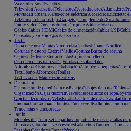
Wearables
Smartwatches
Televisión
Accesorios
Televisores
Reproductores
Adaptadores
Pr
Movilidad urbana
Karts
Motos eléctricas
Accesorios
Bicicletas el
Telefonía
Teléfonos fijos
Gadgets y complementos
Smartphones
Foto y vídeo
Cámaras de fotos
Trípodes
Videocámaras
Cables
Cables HDMI
Cables de alimentación
Cables USB
Cable
Consolas y videojuegos
Accesorios
Textil
Ropa de cama
Mantas
Almohadas
Colchas
Sábanas
Nórdicos
Cortinas y estores
Estores
Visillos
Cortinas
Barras de cortina
Cojines
Relleno
Exterior
Fundas
Cojín con relleno
Complementos para sofás
Fundas de sofás
Plaids
Alfombras
Alfombras de habitación
Alfombras pequeñas
Alfomb
Textil baño
Albornoces
Toallas
Textil cocina
Manteles
Servilletas
Decoración
Decoración de pared
Letreros
Espejos
Relojes de pared
Tableros
Organización
Cajas decorativas
Percheros
Burros de ropa
Joyero
Objetos decorativos
Velas
Faroles
Centros de mesa
Navidad
Flore
Iluminación
Lámparas
Iluminación decorativa
Iluminación para 
Tendencias y temporadas
Jardín
Muebles de jardín
Set de jardín
Conjuntos de mesas y sillas de j
Hamacas y tumbonas
Accesorios
Balancines
Tumbonas
Hamaca
Pérgolas
Cenadores
Carpas
Pérgolas