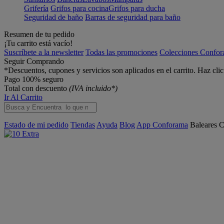
Grifería
Grifos para cocina
Grifos para ducha
Seguridad de baño
Barras de seguridad para baño
Resumen de tu pedido
¡Tu carrito está vacío!
Suscríbete a la newsletter
Todas las promociones
Colecciones Confo
Seguir Comprando
*Descuentos, cupones y servicios son aplicados en el carrito. Haz cli
Pago 100% seguro
Total con descuento
(IVA incluido*)
Ir Al Carrito
Estado de mi pedido
Tiendas
Ayuda
Blog
App Conforama
Baleares
C