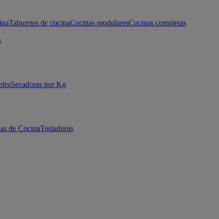
ina
Taburetes de cocina
Cocinas modulares
Cocinas completas
s
bles
Secadoras por Kg
as de Cocina
Tostadoras