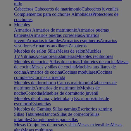
nido
Cabeceros
Cabeceros de matrimonio
Cabeceros juveniles
Complementos para colchones
Almohadas
Protectores de
colchones
Muebles
Armarios
Armarios de matrimonio
Armarios puertas
batientes
Armarios puertas correderas
Armarios
juvenil
Armarios infantiles
Armarios esquineros
Armarios
vestidores
Armarios auxiliares
Zapateros
Muebles de salón
Sillas
Mesas de salón
Muebles
TV
Vitrinas
Aparadores
Estanterias
Muebles recibidores
Muebles de cocina
Sillas de cocinas
Taburetes de cocina
Mesas
de cocina
Mesas y sillas de cocina
Muebles auxiliares de
cocina
Armarios de cocina
Cocinas modulares
Cocinas
completas
Cocinas a medida
Muebles de dormitorio
Camas matrimonio
Cabeceros de
matrimonio
Armarios de matrimonio
Mesitas de
noche
Comodas
Muebles de dormitorio juvenil
Muebles de oficina y teletrabajo
Escritorios
Sillas de
escritorio
Estanterías
Muebles de Gaming
Sillas gaming
Escritorios gaming
Sillas
Taburetes
Bancos
Sillas de comedor
Sillas
infantiles
Complementos para sillas
Mesas
Conjuntos de mesas y sillas
Mesas extensibles
Mesas
altas
Mesas multiusos