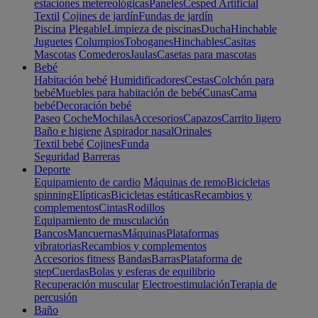
estaciones metereológicas
Paneles
Cesped Artificial
Textil
Cojines de jardín
Fundas de jardín
Piscina
Plegable
Limpieza de piscinas
Ducha
Hinchable
Juguetes
Columpios
Toboganes
Hinchables
Casitas
Mascotas
Comederos
Jaulas
Casetas para mascotas
Bebé
Habitación bebé
Humidificadores
Cestas
Colchón para
bebé
Muebles para habitación de bebé
Cunas
Cama
bebé
Decoración bebé
Paseo
Coche
Mochilas
Accesorios
Capazos
Carrito ligero
Baño e higiene
Aspirador nasal
Orinales
Textil bebé
Cojines
Funda
Seguridad
Barreras
Deporte
Equipamiento de cardio
Máquinas de remo
Bicicletas
spinning
Elípticas
Bicicletas estáticas
Recambios y
complementos
Cintas
Rodillos
Equipamiento de musculación
Bancos
Mancuernas
Máquinas
Plataformas
vibratorias
Recambios y complementos
Accesorios fitness
Bandas
Barras
Plataforma de
step
Cuerdas
Bolas y esferas de equilibrio
Recuperación muscular
Electroestimulación
Terapia de
percusión
Baño