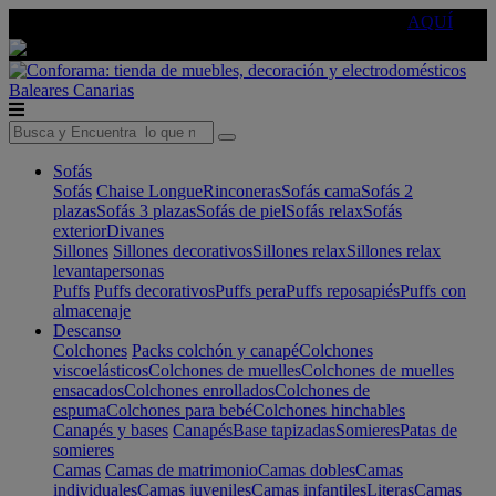
🔵Cambia tu electro con
-10% EXTRA
de descuento ☑️
AQUÍ
Baleares
Canarias
Sofás
Sofás
Chaise Longue
Rinconeras
Sofás cama
Sofás 2
plazas
Sofás 3 plazas
Sofás de piel
Sofás relax
Sofás
exterior
Divanes
Sillones
Sillones decorativos
Sillones relax
Sillones relax
levantapersonas
Puffs
Puffs decorativos
Puffs pera
Puffs reposapiés
Puffs con
almacenaje
Descanso
Colchones
Packs colchón y canapé
Colchones
viscoelásticos
Colchones de muelles
Colchones de muelles
ensacados
Colchones enrollados
Colchones de
espuma
Colchones para bebé
Colchones hinchables
Canapés y bases
Canapés
Base tapizadas
Somieres
Patas de
somieres
Camas
Camas de matrimonio
Camas dobles
Camas
individuales
Camas juveniles
Camas infantiles
Literas
Camas