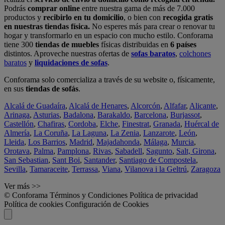
Podrás
comprar online
entre nuestra gama de más de 7.000
productos y
recibirlo en tu domicilio
, o bien con
recogida gratis
en nuestras tiendas física.
No esperes más para crear o renovar tu
hogar y transformarlo en un espacio con mucho estilo. Conforama
tiene 300
tiendas de muebles
físicas distribuidas en
6 países
distintos. Aproveche nuestras ofertas de
sofas baratos
,
colchones
baratos
y
liquidaciones de sofas
.
Conforama solo comercializa a través de su website o, físicamente,
en sus
tiendas de sofás
.
Alcalá de Guadaíra
,
Alcalá de Henares
,
Alcorcón
,
Alfafar
,
Alicante
,
Arinaga
,
Asturias
,
Badalona
,
Barakaldo
,
Barcelona
,
Burjassot
,
Castellón
,
Chafiras
,
Cordoba
,
Elche
,
Finestrat
,
Granada
,
Huércal de
Almería
,
La Coruña
,
La Laguna
,
La Zenia
,
Lanzarote
,
León
,
Lleida
,
Los Barrios
,
Madrid
,
Majadahonda
,
Málaga
,
Murcia
,
Orotava
,
Palma
,
Pamplona
,
Rivas
,
Sabadell
,
Sagunto
,
Salt, Girona
,
San Sebastian
,
Sant Boi
,
Santander
,
Santiago de Compostela
,
Sevilla
,
Tamaraceite
,
Terrassa
,
Viana
,
Vilanova i la Geltrú
,
Zaragoza
Ver más >>
© Conforama
Términos y Condiciones
Política de privacidad
Política de cookies
Configuración de Cookies