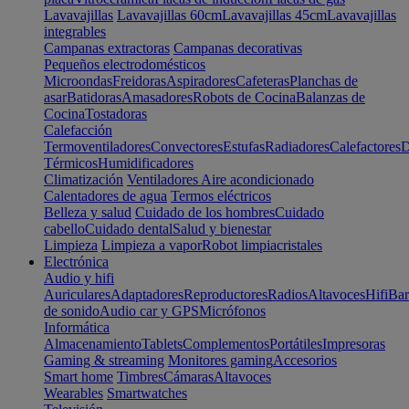
Lavavajillas
Lavavajillas 60cm
Lavavajillas 45cm
Lavavajillas
integrables
Campanas extractoras
Campanas decorativas
Pequeños electrodomésticos
Microondas
Freidoras
Aspiradores
Cafeteras
Planchas de
asar
Batidoras
Amasadores
Robots de Cocina
Balanzas de
Cocina
Tostadoras
Calefacción
Termoventiladores
Convectores
Estufas
Radiadores
Calefactores
D
Térmicos
Humidificadores
Climatización
Ventiladores
Aire acondicionado
Calentadores de agua
Termos eléctricos
Belleza y salud
Cuidado de los hombres
Cuidado
cabello
Cuidado dental
Salud y bienestar
Limpieza
Limpieza a vapor
Robot limpiacristales
Electrónica
Audio y hifi
Auriculares
Adaptadores
Reproductores
Radios
Altavoces
Hifi
Bar
de sonido
Audio car y GPS
Micrófonos
Informática
Almacenamiento
Tablets
Complementos
Portátiles
Impresoras
Gaming & streaming
Monitores gaming
Accesorios
Smart home
Timbres
Cámaras
Altavoces
Wearables
Smartwatches