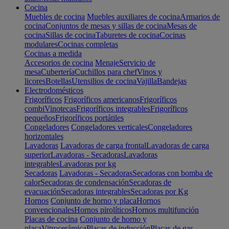
Cocina
Muebles de cocina
Muebles auxiliares de cocina
Armarios de
cocina
Conjuntos de mesas y sillas de cocina
Mesas de
cocina
Sillas de cocina
Taburetes de cocina
Cocinas
modulares
Cocinas completas
Cocinas a medida
Accesorios de cocina
Menaje
Servicio de
mesa
Cubertería
Cuchillos para chef
Vinos y
licores
Botellas
Utensilios de cocina
Vajilla
Bandejas
Electrodomésticos
Frigoríficos
Frigoríficos americanos
Frigoríficos
combi
Vinotecas
Frigoríficos integrables
Frigoríficos
pequeños
Frigoríficos portátiles
Congeladores
Congeladores verticales
Congeladores
horizontales
Lavadoras
Lavadoras de carga frontal
Lavadoras de carga
superior
Lavadoras - Secadoras
Lavadoras
integrables
Lavadoras por kg
Secadoras
Lavadoras - Secadoras
Secadoras con bomba de
calor
Secadoras de condensación
Secadoras de
evacuación
Secadoras integrables
Secadoras por Kg
Hornos
Conjunto de horno y placa
Hornos
convencionales
Hornos pirolíticos
Hornos multifunción
Placas de cocina
Conjunto de horno y
placa
Vitrocerámica
Placas de inducción
Placas de gas