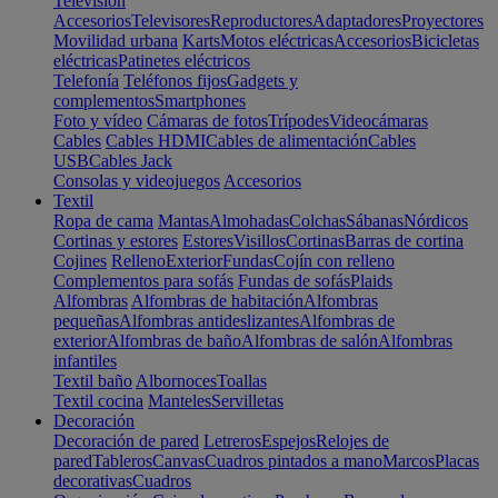
Televisión
Accesorios
Televisores
Reproductores
Adaptadores
Proyectores
Movilidad urbana
Karts
Motos eléctricas
Accesorios
Bicicletas
eléctricas
Patinetes eléctricos
Telefonía
Teléfonos fijos
Gadgets y
complementos
Smartphones
Foto y vídeo
Cámaras de fotos
Trípodes
Videocámaras
Cables
Cables HDMI
Cables de alimentación
Cables
USB
Cables Jack
Consolas y videojuegos
Accesorios
Textil
Ropa de cama
Mantas
Almohadas
Colchas
Sábanas
Nórdicos
Cortinas y estores
Estores
Visillos
Cortinas
Barras de cortina
Cojines
Relleno
Exterior
Fundas
Cojín con relleno
Complementos para sofás
Fundas de sofás
Plaids
Alfombras
Alfombras de habitación
Alfombras
pequeñas
Alfombras antideslizantes
Alfombras de
exterior
Alfombras de baño
Alfombras de salón
Alfombras
infantiles
Textil baño
Albornoces
Toallas
Textil cocina
Manteles
Servilletas
Decoración
Decoración de pared
Letreros
Espejos
Relojes de
pared
Tableros
Canvas
Cuadros pintados a mano
Marcos
Placas
decorativas
Cuadros