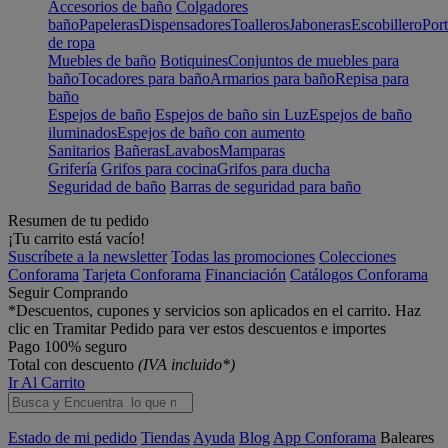
Accesorios de baño
Colgadores
baño
Papeleras
Dispensadores
Toalleros
Jaboneras
Escobillero
Port
de ropa
Muebles de baño
Botiquines
Conjuntos de muebles para
baño
Tocadores para baño
Armarios para baño
Repisa para
baño
Espejos de baño
Espejos de baño sin Luz
Espejos de baño
iluminados
Espejos de baño con aumento
Sanitarios
Bañeras
Lavabos
Mamparas
Grifería
Grifos para cocina
Grifos para ducha
Seguridad de baño
Barras de seguridad para baño
Resumen de tu pedido
¡Tu carrito está vacío!
Suscríbete a la newsletter
Todas las promociones
Colecciones
Conforama
Tarjeta Conforama
Financiación
Catálogos Conforama
Seguir Comprando
*Descuentos, cupones y servicios son aplicados en el carrito. Haz
clic en Tramitar Pedido para ver estos descuentos e importes
Pago 100% seguro
Total con descuento
(IVA incluido*)
Ir Al Carrito
Estado de mi pedido
Tiendas
Ayuda
Blog
App Conforama
Baleares