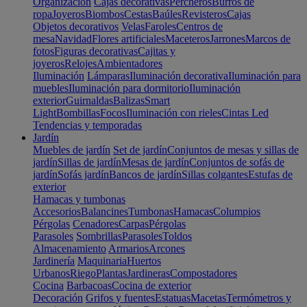
Organización
Cajas decorativas
Percheros
Burros de
ropa
Joyeros
Biombos
Cestas
Baúles
Revisteros
Cajas
Objetos decorativos
Velas
Faroles
Centros de
mesa
Navidad
Flores artificiales
Maceteros
Jarrones
Marcos de
fotos
Figuras decorativas
Cajitas y
joyeros
Relojes
Ambientadores
Iluminación
Lámparas
Iluminación decorativa
Iluminación para
muebles
Iluminación para dormitorio
Iluminación
exterior
Guirnaldas
Balizas
Smart
Light
Bombillas
Focos
Iluminación con rieles
Cintas Led
Tendencias y temporadas
Jardín
Muebles de jardín
Set de jardín
Conjuntos de mesas y sillas de
jardín
Sillas de jardín
Mesas de jardín
Conjuntos de sofás de
jardín
Sofás jardín
Bancos de jardín
Sillas colgantes
Estufas de
exterior
Hamacas y tumbonas
Accesorios
Balancines
Tumbonas
Hamacas
Columpios
Pérgolas
Cenadores
Carpas
Pérgolas
Parasoles
Sombrillas
Parasoles
Toldos
Almacenamiento
Armarios
Arcones
Jardinería
Maquinaria
Huertos
Urbanos
Riego
Plantas
Jardineras
Compostadores
Cocina
Barbacoas
Cocina de exterior
Decoración
Grifos y fuentes
Estatuas
Macetas
Termómetros y