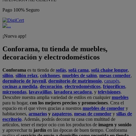
Pago 100% Seguro
¡Nueva app!
Conforama, tu tienda de muebles,
decoración y electrodomésticos
Conforama
es tu tienda de
sofás
,
sofá cama
,
sofá chaise longue
,
sillón
,
sillón relax
,
colchones
,
muebles de salón
,
mesas comedor
,
dormitorio de juvenil
,
dormitorio de matrimonio
,
canapés
,
cocinas a medida
,
decoración
,
electrodomésticos
,
frigoríficos
,
microondas
,
lavavajillas
,
lavadora secadora
, y
televisiones
.
Descubre nuestra amplia variedad de estilos en cualquier
muebles
para tu hogar,
con los mejores precios y promociones
. Crea el
espacio en el que vives gracias a nuestros
muebles de comedor
y
habitaciones,
armarios
y
zapateros
,
mesas de comedor
y
sillas de
escritorio
. Además, podrás decorar tu casa con multitud de
artículos, tener el mejor ocio con los productos de
imagen y sonido
y aprovechar tu
jardín
en las épocas de buen tiempo. Conforama
realiza el
servicio de envío a domicilio como recogida en tienda.