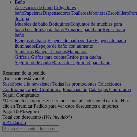
Baño
Accesorios de baño
Colgadores
baño
Papeleras
Dispensadores
Toalleros
Jaboneras
Escobillero
Port
de ropa
Muebles de baño
Botiquines
Conjuntos de muebles para
baño
Tocadores para baño
Armarios para baño
Repisa para
baño
Espejos de baño
Espejos de baño sin Luz
Espejos de baño
iluminados
Espejos de baño con aumento
Sanitarios
Bañeras
Lavabos
Mamparas
Grifería
Grifos para cocina
Grifos para ducha
Seguridad de baño
Barras de seguridad para baño
Resumen de tu pedido
¡Tu carrito está vacío!
Suscríbete a la newsletter
Todas las promociones
Colecciones
Conforama
Tarjeta Conforama
Financiación
Catálogos Conforama
Seguir Comprando
*Descuentos, cupones y servicios son aplicados en el carrito. Haz
clic en Tramitar Pedido para ver estos descuentos e importes
Pago 100% seguro
Total con descuento
(IVA incluido*)
Ir Al Carrito