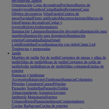
decorativas
Cuadros
Organización
Cajas decorativas
Percheros
Burros de
ropa
Joyeros
Biombos
Cestas
Baúles
Revisteros
Cajas
Objetos decorativos
Velas
Faroles
Centros de
mesa
Navidad
Flores artificiales
Maceteros
Jarrones
Marcos de
fotos
Figuras decorativas
Cajitas y
joyeros
Relojes
Ambientadores
Iluminación
Lámparas
Iluminación decorativa
Iluminación para
muebles
Iluminación para dormitorio
Iluminación
exterior
Guirnaldas
Balizas
Smart
Light
Bombillas
Focos
Iluminación con rieles
Cintas Led
Tendencias y temporadas
Jardín
Muebles de jardín
Set de jardín
Conjuntos de mesas y sillas de
jardín
Sillas de jardín
Mesas de jardín
Conjuntos de sofás de
jardín
Sofás jardín
Bancos de jardín
Sillas colgantes
Estufas de
exterior
Hamacas y tumbonas
Accesorios
Balancines
Tumbonas
Hamacas
Columpios
Pérgolas
Cenadores
Carpas
Pérgolas
Parasoles
Sombrillas
Parasoles
Toldos
Almacenamiento
Armarios
Arcones
Jardinería
Maquinaria
Huertos
Urbanos
Riego
Plantas
Jardineras
Compostadores
Cocina
Barbacoas
Cocina de exterior