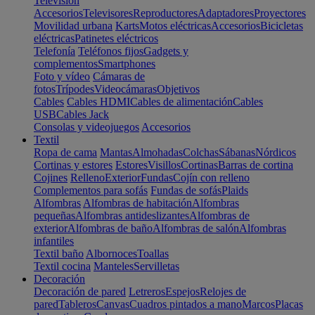
Televisión
Accesorios
Televisores
Reproductores
Adaptadores
Proyectores
Movilidad urbana
Karts
Motos eléctricas
Accesorios
Bicicletas
eléctricas
Patinetes eléctricos
Telefonía
Teléfonos fijos
Gadgets y
complementos
Smartphones
Foto y vídeo
Cámaras de
fotos
Trípodes
Videocámaras
Objetivos
Cables
Cables HDMI
Cables de alimentación
Cables
USB
Cables Jack
Consolas y videojuegos
Accesorios
Textil
Ropa de cama
Mantas
Almohadas
Colchas
Sábanas
Nórdicos
Cortinas y estores
Estores
Visillos
Cortinas
Barras de cortina
Cojines
Relleno
Exterior
Fundas
Cojín con relleno
Complementos para sofás
Fundas de sofás
Plaids
Alfombras
Alfombras de habitación
Alfombras
pequeñas
Alfombras antideslizantes
Alfombras de
exterior
Alfombras de baño
Alfombras de salón
Alfombras
infantiles
Textil baño
Albornoces
Toallas
Textil cocina
Manteles
Servilletas
Decoración
Decoración de pared
Letreros
Espejos
Relojes de
pared
Tableros
Canvas
Cuadros pintados a mano
Marcos
Placas