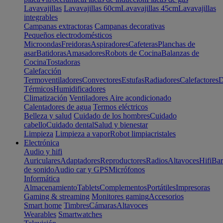
Lavavajillas
Lavavajillas 60cm
Lavavajillas 45cm
Lavavajillas
integrables
Campanas extractoras
Campanas decorativas
Pequeños electrodomésticos
Microondas
Freidoras
Aspiradores
Cafeteras
Planchas de
asar
Batidoras
Amasadores
Robots de Cocina
Balanzas de
Cocina
Tostadoras
Calefacción
Termoventiladores
Convectores
Estufas
Radiadores
Calefactores
D
Térmicos
Humidificadores
Climatización
Ventiladores
Aire acondicionado
Calentadores de agua
Termos eléctricos
Belleza y salud
Cuidado de los hombres
Cuidado
cabello
Cuidado dental
Salud y bienestar
Limpieza
Limpieza a vapor
Robot limpiacristales
Electrónica
Audio y hifi
Auriculares
Adaptadores
Reproductores
Radios
Altavoces
Hifi
Bar
de sonido
Audio car y GPS
Micrófonos
Informática
Almacenamiento
Tablets
Complementos
Portátiles
Impresoras
Gaming & streaming
Monitores gaming
Accesorios
Smart home
Timbres
Cámaras
Altavoces
Wearables
Smartwatches