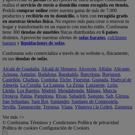
realiza el
servicio de envío a domicilio como recogida en tienda.
Podrás
comprar online
entre nuestra gama de más de 7.000
productos y
recibirlo en tu domicilio
, o bien con
recogida gratis
en nuestras tiendas física.
No esperes más para crear o renovar tu
hogar y transformarlo en un espacio con mucho estilo. Conforama
tiene 300
tiendas de muebles
físicas distribuidas en
6 países
distintos. Aproveche nuestras ofertas de
sofas baratos
,
colchones
baratos
y
liquidaciones de sofas
.
Conforama solo comercializa a través de su website o, físicamente,
en sus
tiendas de sofás
.
Alcalá de Guadaíra
,
Alcalá de Henares
,
Alcorcón
,
Alfafar
,
Alicante
,
Arinaga
,
Asturias
,
Badalona
,
Barakaldo
,
Barcelona
,
Burjassot
,
Castellón
,
Chafiras
,
Cordoba
,
Elche
,
Finestrat
,
Granada
,
Huércal de
Almería
,
La Coruña
,
La Laguna
,
La Zenia
,
Lanzarote
,
León
,
Lleida
,
Los Barrios
,
Madrid
,
Majadahonda
,
Málaga
,
Murcia
,
Orotava
,
Palma
,
Pamplona
,
Rivas
,
Sabadell
,
Sagunto
,
Salt, Girona
,
San Sebastian
,
Sant Boi
,
Santander
,
Santiago de Compostela
,
Sevilla
,
Tamaraceite
,
Terrassa
,
Viana
,
Vilanova i la Geltrú
,
Zaragoza
Ver más >>
© Conforama
Términos y Condiciones
Política de privacidad
Política de cookies
Configuración de Cookies