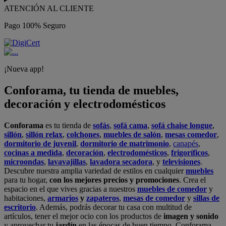
ATENCIÓN AL CLIENTE
Pago 100% Seguro
¡Nueva app!
Conforama, tu tienda de muebles,
decoración y electrodomésticos
Conforama
es tu tienda de
sofás
,
sofá cama
,
sofá chaise longue
,
sillón
,
sillón relax
,
colchones
,
muebles de salón
,
mesas comedor
,
dormitorio de juvenil
,
dormitorio de matrimonio
,
canapés
,
cocinas a medida
,
decoración
,
electrodomésticos
,
frigoríficos
,
microondas
,
lavavajillas
,
lavadora secadora
, y
televisiones
.
Descubre nuestra amplia variedad de estilos en cualquier
muebles
para tu hogar,
con los mejores precios y promociones
. Crea el
espacio en el que vives gracias a nuestros
muebles de comedor
y
habitaciones,
armarios
y
zapateros
,
mesas de comedor
y
sillas de
escritorio
. Además, podrás decorar tu casa con multitud de
artículos, tener el mejor ocio con los productos de
imagen y sonido
y aprovechar tu
jardín
en las épocas de buen tiempo. Conforama