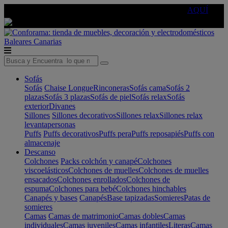
🔵Cambia tu electro con
-10% EXTRA
de descuento ☑️
AQUÍ
Baleares
Canarias
Sofás
Sofás
Chaise Longue
Rinconeras
Sofás cama
Sofás 2
plazas
Sofás 3 plazas
Sofás de piel
Sofás relax
Sofás
exterior
Divanes
Sillones
Sillones decorativos
Sillones relax
Sillones relax
levantapersonas
Puffs
Puffs decorativos
Puffs pera
Puffs reposapiés
Puffs con
almacenaje
Descanso
Colchones
Packs colchón y canapé
Colchones
viscoelásticos
Colchones de muelles
Colchones de muelles
ensacados
Colchones enrollados
Colchones de
espuma
Colchones para bebé
Colchones hinchables
Canapés y bases
Canapés
Base tapizadas
Somieres
Patas de
somieres
Camas
Camas de matrimonio
Camas dobles
Camas
individuales
Camas juveniles
Camas infantiles
Literas
Camas