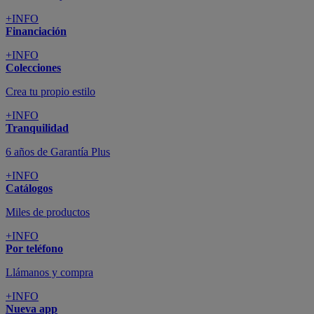
+INFO
Financiación
+INFO
Colecciones
Crea tu propio estilo
+INFO
Tranquilidad
6 años de Garantía Plus
+INFO
Catálogos
Miles de productos
+INFO
Por teléfono
Llámanos y compra
+INFO
Nueva app