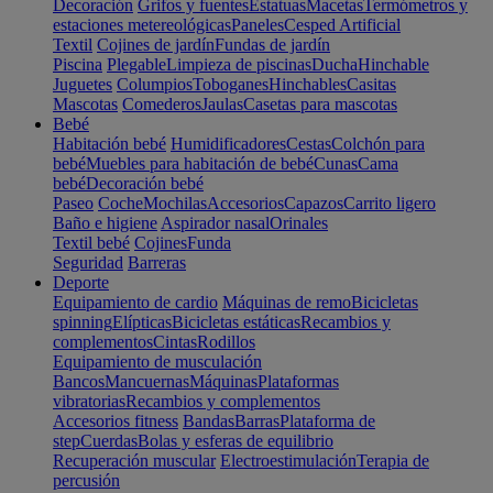
Decoración
Grifos y fuentes
Estatuas
Macetas
Termómetros y
estaciones metereológicas
Paneles
Cesped Artificial
Textil
Cojines de jardín
Fundas de jardín
Piscina
Plegable
Limpieza de piscinas
Ducha
Hinchable
Juguetes
Columpios
Toboganes
Hinchables
Casitas
Mascotas
Comederos
Jaulas
Casetas para mascotas
Bebé
Habitación bebé
Humidificadores
Cestas
Colchón para
bebé
Muebles para habitación de bebé
Cunas
Cama
bebé
Decoración bebé
Paseo
Coche
Mochilas
Accesorios
Capazos
Carrito ligero
Baño e higiene
Aspirador nasal
Orinales
Textil bebé
Cojines
Funda
Seguridad
Barreras
Deporte
Equipamiento de cardio
Máquinas de remo
Bicicletas
spinning
Elípticas
Bicicletas estáticas
Recambios y
complementos
Cintas
Rodillos
Equipamiento de musculación
Bancos
Mancuernas
Máquinas
Plataformas
vibratorias
Recambios y complementos
Accesorios fitness
Bandas
Barras
Plataforma de
step
Cuerdas
Bolas y esferas de equilibrio
Recuperación muscular
Electroestimulación
Terapia de
percusión