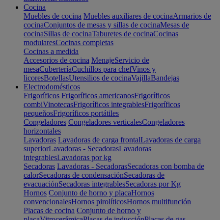
Cocina
Muebles de cocina
Muebles auxiliares de cocina
Armarios de
cocina
Conjuntos de mesas y sillas de cocina
Mesas de
cocina
Sillas de cocina
Taburetes de cocina
Cocinas
modulares
Cocinas completas
Cocinas a medida
Accesorios de cocina
Menaje
Servicio de
mesa
Cubertería
Cuchillos para chef
Vinos y
licores
Botellas
Utensilios de cocina
Vajilla
Bandejas
Electrodomésticos
Frigoríficos
Frigoríficos americanos
Frigoríficos
combi
Vinotecas
Frigoríficos integrables
Frigoríficos
pequeños
Frigoríficos portátiles
Congeladores
Congeladores verticales
Congeladores
horizontales
Lavadoras
Lavadoras de carga frontal
Lavadoras de carga
superior
Lavadoras - Secadoras
Lavadoras
integrables
Lavadoras por kg
Secadoras
Lavadoras - Secadoras
Secadoras con bomba de
calor
Secadoras de condensación
Secadoras de
evacuación
Secadoras integrables
Secadoras por Kg
Hornos
Conjunto de horno y placa
Hornos
convencionales
Hornos pirolíticos
Hornos multifunción
Placas de cocina
Conjunto de horno y
placa
Vitrocerámica
Placas de inducción
Placas de gas