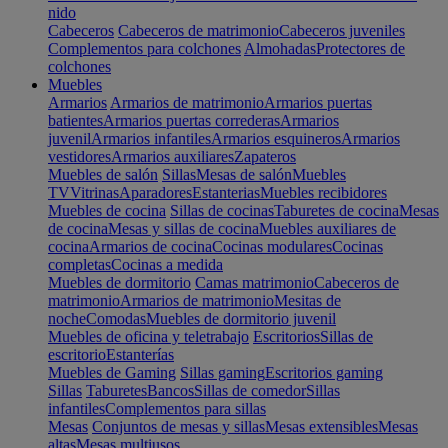
nido
Cabeceros
Cabeceros de matrimonio
Cabeceros juveniles
Complementos para colchones
Almohadas
Protectores de
colchones
Muebles
Armarios
Armarios de matrimonio
Armarios puertas
batientes
Armarios puertas correderas
Armarios
juvenil
Armarios infantiles
Armarios esquineros
Armarios
vestidores
Armarios auxiliares
Zapateros
Muebles de salón
Sillas
Mesas de salón
Muebles
TV
Vitrinas
Aparadores
Estanterias
Muebles recibidores
Muebles de cocina
Sillas de cocinas
Taburetes de cocina
Mesas
de cocina
Mesas y sillas de cocina
Muebles auxiliares de
cocina
Armarios de cocina
Cocinas modulares
Cocinas
completas
Cocinas a medida
Muebles de dormitorio
Camas matrimonio
Cabeceros de
matrimonio
Armarios de matrimonio
Mesitas de
noche
Comodas
Muebles de dormitorio juvenil
Muebles de oficina y teletrabajo
Escritorios
Sillas de
escritorio
Estanterías
Muebles de Gaming
Sillas gaming
Escritorios gaming
Sillas
Taburetes
Bancos
Sillas de comedor
Sillas
infantiles
Complementos para sillas
Mesas
Conjuntos de mesas y sillas
Mesas extensibles
Mesas
altas
Mesas multiusos