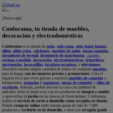
¡Nueva app!
Conforama, tu tienda de muebles,
decoración y electrodomésticos
Conforama
es tu tienda de
sofás
,
sofá cama
,
sofá chaise longue
,
sillón
,
sillón relax
,
colchones
,
muebles de salón
,
mesas comedor
,
dormitorio de juvenil
,
dormitorio de matrimonio
,
canapés
,
cocinas a medida
,
decoración
,
electrodomésticos
,
frigoríficos
,
microondas
,
lavavajillas
,
lavadora secadora
, y
televisiones
.
Descubre nuestra amplia variedad de estilos en cualquier
muebles
para tu hogar,
con los mejores precios y promociones
. Crea el
espacio en el que vives gracias a nuestros
muebles de comedor
y
habitaciones,
armarios
y
zapateros
,
mesas de comedor
y
sillas de
escritorio
. Además, podrás decorar tu casa con multitud de
artículos, tener el mejor ocio con los productos de
imagen y sonido
y aprovechar tu
jardín
en las épocas de buen tiempo. Conforama
realiza el
servicio de envío a domicilio como recogida en tienda.
Podrás
comprar online
entre nuestra gama de más de 7.000
productos y
recibirlo en tu domicilio
, o bien con
recogida gratis