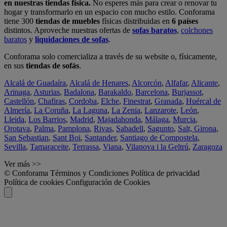
en nuestras tiendas física.
No esperes más para crear o renovar tu
hogar y transformarlo en un espacio con mucho estilo. Conforama
tiene 300
tiendas de muebles
físicas distribuidas en
6 países
distintos. Aproveche nuestras ofertas de
sofas baratos
,
colchones
baratos
y
liquidaciones de sofas
.
Conforama solo comercializa a través de su website o, físicamente,
en sus
tiendas de sofás
.
Alcalá de Guadaíra
,
Alcalá de Henares
,
Alcorcón
,
Alfafar
,
Alicante
,
Arinaga
,
Asturias
,
Badalona
,
Barakaldo
,
Barcelona
,
Burjassot
,
Castellón
,
Chafiras
,
Cordoba
,
Elche
,
Finestrat
,
Granada
,
Huércal de
Almería
,
La Coruña
,
La Laguna
,
La Zenia
,
Lanzarote
,
León
,
Lleida
,
Los Barrios
,
Madrid
,
Majadahonda
,
Málaga
,
Murcia
,
Orotava
,
Palma
,
Pamplona
,
Rivas
,
Sabadell
,
Sagunto
,
Salt, Girona
,
San Sebastian
,
Sant Boi
,
Santander
,
Santiago de Compostela
,
Sevilla
,
Tamaraceite
,
Terrassa
,
Viana
,
Vilanova i la Geltrú
,
Zaragoza
Ver más >>
© Conforama
Términos y Condiciones
Política de privacidad
Política de cookies
Configuración de Cookies