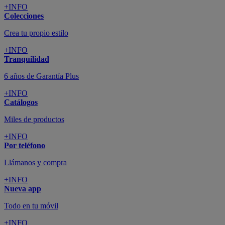
+INFO
Colecciones
Crea tu propio estilo
+INFO
Tranquilidad
6 años de Garantía Plus
+INFO
Catálogos
Miles de productos
+INFO
Por teléfono
Llámanos y compra
+INFO
Nueva app
Todo en tu móvil
+INFO