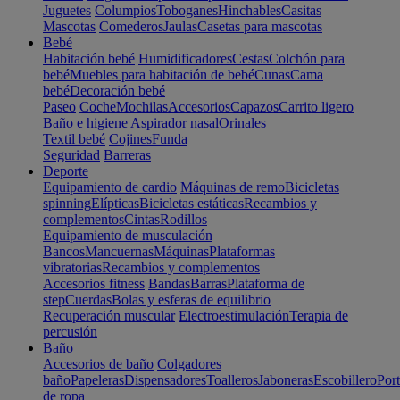
Juguetes
Columpios
Toboganes
Hinchables
Casitas
Mascotas
Comederos
Jaulas
Casetas para mascotas
Bebé
Habitación bebé
Humidificadores
Cestas
Colchón para
bebé
Muebles para habitación de bebé
Cunas
Cama
bebé
Decoración bebé
Paseo
Coche
Mochilas
Accesorios
Capazos
Carrito ligero
Baño e higiene
Aspirador nasal
Orinales
Textil bebé
Cojines
Funda
Seguridad
Barreras
Deporte
Equipamiento de cardio
Máquinas de remo
Bicicletas
spinning
Elípticas
Bicicletas estáticas
Recambios y
complementos
Cintas
Rodillos
Equipamiento de musculación
Bancos
Mancuernas
Máquinas
Plataformas
vibratorias
Recambios y complementos
Accesorios fitness
Bandas
Barras
Plataforma de
step
Cuerdas
Bolas y esferas de equilibrio
Recuperación muscular
Electroestimulación
Terapia de
percusión
Baño
Accesorios de baño
Colgadores
baño
Papeleras
Dispensadores
Toalleros
Jaboneras
Escobillero
Port
de ropa