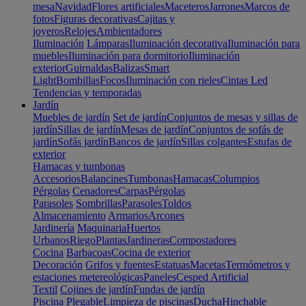
mesa
Navidad
Flores artificiales
Maceteros
Jarrones
Marcos de
fotos
Figuras decorativas
Cajitas y
joyeros
Relojes
Ambientadores
Iluminación
Lámparas
Iluminación decorativa
Iluminación para
muebles
Iluminación para dormitorio
Iluminación
exterior
Guirnaldas
Balizas
Smart
Light
Bombillas
Focos
Iluminación con rieles
Cintas Led
Tendencias y temporadas
Jardín
Muebles de jardín
Set de jardín
Conjuntos de mesas y sillas de
jardín
Sillas de jardín
Mesas de jardín
Conjuntos de sofás de
jardín
Sofás jardín
Bancos de jardín
Sillas colgantes
Estufas de
exterior
Hamacas y tumbonas
Accesorios
Balancines
Tumbonas
Hamacas
Columpios
Pérgolas
Cenadores
Carpas
Pérgolas
Parasoles
Sombrillas
Parasoles
Toldos
Almacenamiento
Armarios
Arcones
Jardinería
Maquinaria
Huertos
Urbanos
Riego
Plantas
Jardineras
Compostadores
Cocina
Barbacoas
Cocina de exterior
Decoración
Grifos y fuentes
Estatuas
Macetas
Termómetros y
estaciones metereológicas
Paneles
Cesped Artificial
Textil
Cojines de jardín
Fundas de jardín
Piscina
Plegable
Limpieza de piscinas
Ducha
Hinchable