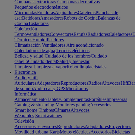
Campanas extractoras
Campanas decorativas
Pequeños electrodomésticos
Microondas
Freidoras
Aspiradores
Cafeteras
Planchas de
asar
Batidoras
Amasadores
Robots de Cocina
Balanzas de
Cocina
Tostadoras
Calefacción
Termoventiladores
Convectores
Estufas
Radiadores
Calefactores
D
Térmicos
Humidificadores
Climatización
Ventiladores
Aire acondicionado
Calentadores de agua
Termos eléctricos
Belleza y salud
Cuidado de los hombres
Cuidado
cabello
Cuidado dental
Salud y bienestar
Limpieza
Limpieza a vapor
Robot limpiacristales
Electrónica
Audio y hifi
Auriculares
Adaptadores
Reproductores
Radios
Altavoces
Hifi
Bar
de sonido
Audio car y GPS
Micrófonos
Informática
Almacenamiento
Tablets
Complementos
Portátiles
Impresoras
Gaming & streaming
Monitores gaming
Accesorios
Smart home
Timbres
Cámaras
Altavoces
Wearables
Smartwatches
Televisión
Accesorios
Televisores
Reproductores
Adaptadores
Proyectores
Movilidad urbana
Karts
Motos eléctricas
Accesorios
Bicicletas