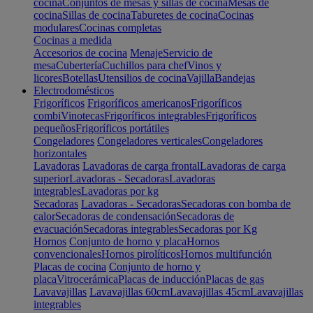
cocina
Conjuntos de mesas y sillas de cocina
Mesas de
cocina
Sillas de cocina
Taburetes de cocina
Cocinas
modulares
Cocinas completas
Cocinas a medida
Accesorios de cocina
Menaje
Servicio de
mesa
Cubertería
Cuchillos para chef
Vinos y
licores
Botellas
Utensilios de cocina
Vajilla
Bandejas
Electrodomésticos
Frigoríficos
Frigoríficos americanos
Frigoríficos
combi
Vinotecas
Frigoríficos integrables
Frigoríficos
pequeños
Frigoríficos portátiles
Congeladores
Congeladores verticales
Congeladores
horizontales
Lavadoras
Lavadoras de carga frontal
Lavadoras de carga
superior
Lavadoras - Secadoras
Lavadoras
integrables
Lavadoras por kg
Secadoras
Lavadoras - Secadoras
Secadoras con bomba de
calor
Secadoras de condensación
Secadoras de
evacuación
Secadoras integrables
Secadoras por Kg
Hornos
Conjunto de horno y placa
Hornos
convencionales
Hornos pirolíticos
Hornos multifunción
Placas de cocina
Conjunto de horno y
placa
Vitrocerámica
Placas de inducción
Placas de gas
Lavavajillas
Lavavajillas 60cm
Lavavajillas 45cm
Lavavajillas
integrables