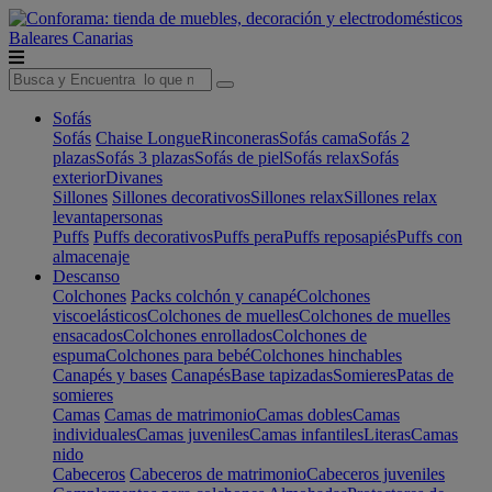
Baleares
Canarias
Sofás
Sofás
Chaise Longue
Rinconeras
Sofás cama
Sofás 2
plazas
Sofás 3 plazas
Sofás de piel
Sofás relax
Sofás
exterior
Divanes
Sillones
Sillones decorativos
Sillones relax
Sillones relax
levantapersonas
Puffs
Puffs decorativos
Puffs pera
Puffs reposapiés
Puffs con
almacenaje
Descanso
Colchones
Packs colchón y canapé
Colchones
viscoelásticos
Colchones de muelles
Colchones de muelles
ensacados
Colchones enrollados
Colchones de
espuma
Colchones para bebé
Colchones hinchables
Canapés y bases
Canapés
Base tapizadas
Somieres
Patas de
somieres
Camas
Camas de matrimonio
Camas dobles
Camas
individuales
Camas juveniles
Camas infantiles
Literas
Camas
nido
Cabeceros
Cabeceros de matrimonio
Cabeceros juveniles