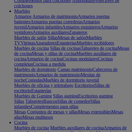
Complementos para colchones
Almohadas
Protectores de
colchones
Muebles
Armarios
Armarios de matrimonio
Armarios puertas
batientes
Armarios puertas correderas
Armarios
juvenil
Armarios infantiles
Armarios esquineros
Armarios
vestidores
Armarios auxiliares
Zapateros
Muebles de salón
Sillas
Mesas de salón
Muebles
TV
Vitrinas
Aparadores
Estanterias
Muebles recibidores
Muebles de cocina
Sillas de cocinas
Taburetes de cocina
Mesas
de cocina
Mesas y sillas de cocina
Muebles auxiliares de
cocina
Armarios de cocina
Cocinas modulares
Cocinas
completas
Cocinas a medida
Muebles de dormitorio
Camas matrimonio
Cabeceros de
matrimonio
Armarios de matrimonio
Mesitas de
noche
Comodas
Muebles de dormitorio juvenil
Muebles de oficina y teletrabajo
Escritorios
Sillas de
escritorio
Estanterías
Muebles de Gaming
Sillas gaming
Escritorios gaming
Sillas
Taburetes
Bancos
Sillas de comedor
Sillas
infantiles
Complementos para sillas
Mesas
Conjuntos de mesas y sillas
Mesas extensibles
Mesas
altas
Mesas multiusos
Cocina
Muebles de cocina
Muebles auxiliares de cocina
Armarios de