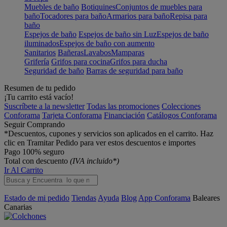
Muebles de baño
Botiquines
Conjuntos de muebles para
baño
Tocadores para baño
Armarios para baño
Repisa para
baño
Espejos de baño
Espejos de baño sin Luz
Espejos de baño
iluminados
Espejos de baño con aumento
Sanitarios
Bañeras
Lavabos
Mamparas
Grifería
Grifos para cocina
Grifos para ducha
Seguridad de baño
Barras de seguridad para baño
Resumen de tu pedido
¡Tu carrito está vacío!
Suscríbete a la newsletter
Todas las promociones
Colecciones
Conforama
Tarjeta Conforama
Financiación
Catálogos Conforama
Seguir Comprando
*Descuentos, cupones y servicios son aplicados en el carrito. Haz
clic en Tramitar Pedido para ver estos descuentos e importes
Pago 100% seguro
Total con descuento
(IVA incluido*)
Ir Al Carrito
Estado de mi pedido
Tiendas
Ayuda
Blog
App Conforama
Baleares
Canarias