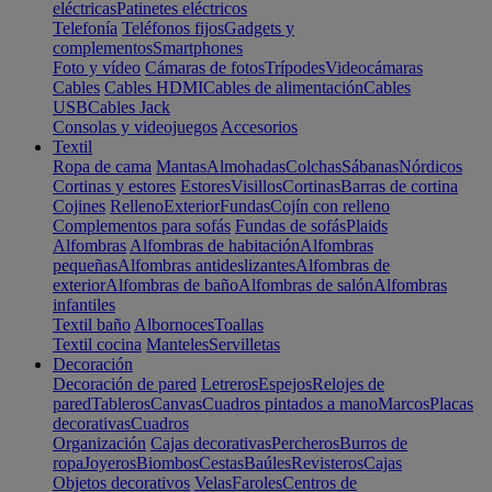
eléctricas
Patinetes eléctricos
Telefonía
Teléfonos fijos
Gadgets y
complementos
Smartphones
Foto y vídeo
Cámaras de fotos
Trípodes
Videocámaras
Cables
Cables HDMI
Cables de alimentación
Cables
USB
Cables Jack
Consolas y videojuegos
Accesorios
Textil
Ropa de cama
Mantas
Almohadas
Colchas
Sábanas
Nórdicos
Cortinas y estores
Estores
Visillos
Cortinas
Barras de cortina
Cojines
Relleno
Exterior
Fundas
Cojín con relleno
Complementos para sofás
Fundas de sofás
Plaids
Alfombras
Alfombras de habitación
Alfombras
pequeñas
Alfombras antideslizantes
Alfombras de
exterior
Alfombras de baño
Alfombras de salón
Alfombras
infantiles
Textil baño
Albornoces
Toallas
Textil cocina
Manteles
Servilletas
Decoración
Decoración de pared
Letreros
Espejos
Relojes de
pared
Tableros
Canvas
Cuadros pintados a mano
Marcos
Placas
decorativas
Cuadros
Organización
Cajas decorativas
Percheros
Burros de
ropa
Joyeros
Biombos
Cestas
Baúles
Revisteros
Cajas
Objetos decorativos
Velas
Faroles
Centros de