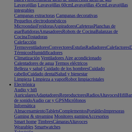
Lavavajillas
Lavavajillas 60cm
Lavavajillas 45cm
Lavavajillas
integrables
Campanas extractoras
Campanas decorativas
Pequeños electrodomésticos
Microondas
Freidoras
Aspiradores
Cafeteras
Planchas de
asar
Batidoras
Amasadores
Robots de Cocina
Balanzas de
Cocina
Tostadoras
Calefacción
Termoventiladores
Convectores
Estufas
Radiadores
Calefactores
D
Térmicos
Humidificadores
Climatización
Ventiladores
Aire acondicionado
Calentadores de agua
Termos eléctricos
Belleza y salud
Cuidado de los hombres
Cuidado
cabello
Cuidado dental
Salud y bienestar
Limpieza
Limpieza a vapor
Robot limpiacristales
Electrónica
Audio y hifi
Auriculares
Adaptadores
Reproductores
Radios
Altavoces
Hifi
Bar
de sonido
Audio car y GPS
Micrófonos
Informática
Almacenamiento
Tablets
Complementos
Portátiles
Impresoras
Gaming & streaming
Monitores gaming
Accesorios
Smart home
Timbres
Cámaras
Altavoces
Wearables
Smartwatches