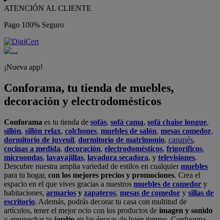
ATENCIÓN AL CLIENTE
Pago 100% Seguro
¡Nueva app!
Conforama, tu tienda de muebles,
decoración y electrodomésticos
Conforama
es tu tienda de
sofás
,
sofá cama
,
sofá chaise longue
,
sillón
,
sillón relax
,
colchones
,
muebles de salón
,
mesas comedor
,
dormitorio de juvenil
,
dormitorio de matrimonio
,
canapés
,
cocinas a medida
,
decoración
,
electrodomésticos
,
frigoríficos
,
microondas
,
lavavajillas
,
lavadora secadora
, y
televisiones
.
Descubre nuestra amplia variedad de estilos en cualquier
muebles
para tu hogar,
con los mejores precios y promociones
. Crea el
espacio en el que vives gracias a nuestros
muebles de comedor
y
habitaciones,
armarios
y
zapateros
,
mesas de comedor
y
sillas de
escritorio
. Además, podrás decorar tu casa con multitud de
artículos, tener el mejor ocio con los productos de
imagen y sonido
y aprovechar tu
jardín
en las épocas de buen tiempo. Conforama