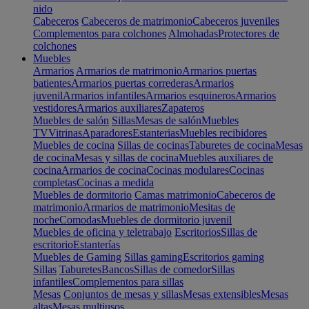
nido
Cabeceros
Cabeceros de matrimonio
Cabeceros juveniles
Complementos para colchones
Almohadas
Protectores de
colchones
Muebles
Armarios
Armarios de matrimonio
Armarios puertas
batientes
Armarios puertas correderas
Armarios
juvenil
Armarios infantiles
Armarios esquineros
Armarios
vestidores
Armarios auxiliares
Zapateros
Muebles de salón
Sillas
Mesas de salón
Muebles
TV
Vitrinas
Aparadores
Estanterias
Muebles recibidores
Muebles de cocina
Sillas de cocinas
Taburetes de cocina
Mesas
de cocina
Mesas y sillas de cocina
Muebles auxiliares de
cocina
Armarios de cocina
Cocinas modulares
Cocinas
completas
Cocinas a medida
Muebles de dormitorio
Camas matrimonio
Cabeceros de
matrimonio
Armarios de matrimonio
Mesitas de
noche
Comodas
Muebles de dormitorio juvenil
Muebles de oficina y teletrabajo
Escritorios
Sillas de
escritorio
Estanterías
Muebles de Gaming
Sillas gaming
Escritorios gaming
Sillas
Taburetes
Bancos
Sillas de comedor
Sillas
infantiles
Complementos para sillas
Mesas
Conjuntos de mesas y sillas
Mesas extensibles
Mesas
altas
Mesas multiusos