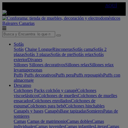
🔵Cambia tu electro con
-10% EXTRA
de descuento ☑️
AQUÍ
Baleares
Canarias
Sofás
Sofás
Chaise Longue
Rinconeras
Sofás cama
Sofás 2
plazas
Sofás 3 plazas
Sofás de piel
Sofás relax
Sofás
exterior
Divanes
Sillones
Sillones decorativos
Sillones relax
Sillones relax
levantapersonas
Puffs
Puffs decorativos
Puffs pera
Puffs reposapiés
Puffs con
almacenaje
Descanso
Colchones
Packs colchón y canapé
Colchones
viscoelásticos
Colchones de muelles
Colchones de muelles
ensacados
Colchones enrollados
Colchones de
espuma
Colchones para bebé
Colchones hinchables
Canapés y bases
Canapés
Base tapizadas
Somieres
Patas de
somieres
Camas
Camas de matrimonio
Camas dobles
Camas
individuales
Camas juveniles
Camas infantiles
Literas
Camas