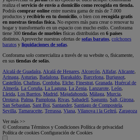
realiza el
servicio de envío a domicilio como recogida en tienda.
Podrás
comprar online
entre nuestra gama de más de 7.000
productos y
recibirlo en tu domicilio
, o bien con
recogida gratis
en nuestras tiendas física.
No esperes más para crear o renovar tu
hogar y transformarlo en un espacio con mucho estilo. Conforama
tiene 300
tiendas de muebles
físicas distribuidas en
6 países
distintos. Aproveche nuestras ofertas de
sofas baratos
,
colchones
baratos
y
liquidaciones de sofas
.
Conforama solo comercializa a través de su website o, físicamente,
en sus
tiendas de sofás
.
Alcalá de Guadaíra
,
Alcalá de Henares
,
Alcorcón
,
Alfafar
,
Alicante
,
Arinaga
,
Asturias
,
Badalona
,
Barakaldo
,
Barcelona
,
Burjassot
,
Castellón
,
Chafiras
,
Cordoba
,
Elche
,
Finestrat
,
Granada
,
Huércal de
Almería
,
La Coruña
,
La Laguna
,
La Zenia
,
Lanzarote
,
León
,
Lleida
,
Los Barrios
,
Madrid
,
Majadahonda
,
Málaga
,
Murcia
,
Orotava
,
Palma
,
Pamplona
,
Rivas
,
Sabadell
,
Sagunto
,
Salt, Girona
,
San Sebastian
,
Sant Boi
,
Santander
,
Santiago de Compostela
,
Sevilla
,
Tamaraceite
,
Terrassa
,
Viana
,
Vilanova i la Geltrú
,
Zaragoza
Ver más >>
© Conforama
Términos y Condiciones
Política de privacidad
Política de cookies
Configuración de Cookies