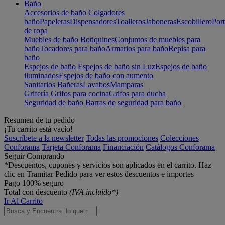
Baño
Accesorios de baño
Colgadores
baño
Papeleras
Dispensadores
Toalleros
Jaboneras
Escobillero
Port
de ropa
Muebles de baño
Botiquines
Conjuntos de muebles para
baño
Tocadores para baño
Armarios para baño
Repisa para
baño
Espejos de baño
Espejos de baño sin Luz
Espejos de baño
iluminados
Espejos de baño con aumento
Sanitarios
Bañeras
Lavabos
Mamparas
Grifería
Grifos para cocina
Grifos para ducha
Seguridad de baño
Barras de seguridad para baño
Resumen de tu pedido
¡Tu carrito está vacío!
Suscríbete a la newsletter
Todas las promociones
Colecciones
Conforama
Tarjeta Conforama
Financiación
Catálogos Conforama
Seguir Comprando
*Descuentos, cupones y servicios son aplicados en el carrito. Haz
clic en Tramitar Pedido para ver estos descuentos e importes
Pago 100% seguro
Total con descuento
(IVA incluido*)
Ir Al Carrito