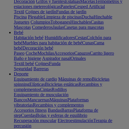
Decoración
Grifos y fuentes
Estatuas
Macetas
Termómetros y
estaciones metereológicas
Paneles
Cesped Artificial
Textil
Cojines de jardín
Fundas de jardín
Piscina
Plegable
Limpieza de piscinas
Ducha
Hinchable
Juguetes
Columpios
Toboganes
Hinchables
Casitas
Mascotas
Comederos
Jaulas
Casetas para mascotas
Bebé
Habitación bebé
Humidificadores
Cestas
Colchón para
bebé
Muebles para habitación de bebé
Cunas
Cama
bebé
Decoración bebé
Paseo
Coche
Mochilas
Accesorios
Capazos
Carrito ligero
Baño e higiene
Aspirador nasal
Orinales
Textil bebé
Cojines
Funda
Seguridad
Barreras
Deporte
Equipamiento de cardio
Máquinas de remo
Bicicletas
spinning
Elípticas
Bicicletas estáticas
Recambios y
complementos
Cintas
Rodillos
Equipamiento de musculación
Bancos
Mancuernas
Máquinas
Plataformas
vibratorias
Recambios y complementos
Accesorios fitness
Bandas
Barras
Plataforma de
step
Cuerdas
Bolas y esferas de equilibrio
Recuperación muscular
Electroestimulación
Terapia de
percusión