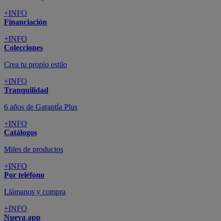
+INFO
Financiación
+INFO
Colecciones
Crea tu propio estilo
+INFO
Tranquilidad
6 años de Garantía Plus
+INFO
Catálogos
Miles de productos
+INFO
Por teléfono
Llámanos y compra
+INFO
Nueva app