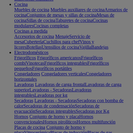
Cocina
Muebles de cocina
Muebles auxiliares de cocina
Armarios de
cocina
Conjuntos de mesas y sillas de cocina
Mesas de
cocina
Sillas de cocina
Taburetes de cocina
Cocinas
modulares
Cocinas completas
Cocinas a medida
Accesorios de cocina
Menaje
Servicio de
mesa
Cubertería
Cuchillos para chef
Vinos y
licores
Botellas
Utensilios de cocina
Vajilla
Bandejas
Electrodomésticos
Frigoríficos
Frigoríficos americanos
Frigoríficos
combi
Vinotecas
Frigoríficos integrables
Frigoríficos
pequeños
Frigoríficos portátiles
Congeladores
Congeladores verticales
Congeladores
horizontales
Lavadoras
Lavadoras de carga frontal
Lavadoras de carga
superior
Lavadoras - Secadoras
Lavadoras
integrables
Lavadoras por kg
Secadoras
Lavadoras - Secadoras
Secadoras con bomba de
calor
Secadoras de condensación
Secadoras de
evacuación
Secadoras integrables
Secadoras por Kg
Hornos
Conjunto de horno y placa
Hornos
convencionales
Hornos pirolíticos
Hornos multifunción
Placas de cocina
Conjunto de horno y
placa
Vitrocerámica
Placas de inducción
Placas de gas