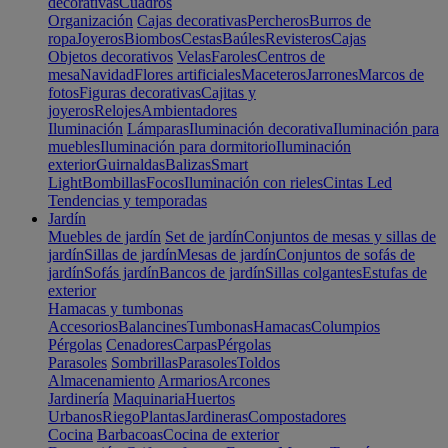
decorativas
Cuadros
Organización
Cajas decorativas
Percheros
Burros de
ropa
Joyeros
Biombos
Cestas
Baúles
Revisteros
Cajas
Objetos decorativos
Velas
Faroles
Centros de
mesa
Navidad
Flores artificiales
Maceteros
Jarrones
Marcos de
fotos
Figuras decorativas
Cajitas y
joyeros
Relojes
Ambientadores
Iluminación
Lámparas
Iluminación decorativa
Iluminación para
muebles
Iluminación para dormitorio
Iluminación
exterior
Guirnaldas
Balizas
Smart
Light
Bombillas
Focos
Iluminación con rieles
Cintas Led
Tendencias y temporadas
Jardín
Muebles de jardín
Set de jardín
Conjuntos de mesas y sillas de
jardín
Sillas de jardín
Mesas de jardín
Conjuntos de sofás de
jardín
Sofás jardín
Bancos de jardín
Sillas colgantes
Estufas de
exterior
Hamacas y tumbonas
Accesorios
Balancines
Tumbonas
Hamacas
Columpios
Pérgolas
Cenadores
Carpas
Pérgolas
Parasoles
Sombrillas
Parasoles
Toldos
Almacenamiento
Armarios
Arcones
Jardinería
Maquinaria
Huertos
Urbanos
Riego
Plantas
Jardineras
Compostadores
Cocina
Barbacoas
Cocina de exterior