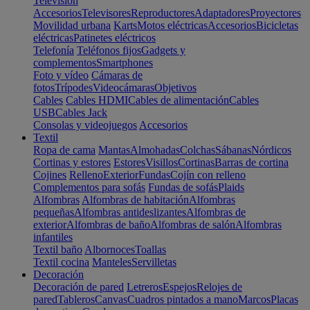
Televisión
Accesorios
Televisores
Reproductores
Adaptadores
Proyectores
Movilidad urbana
Karts
Motos eléctricas
Accesorios
Bicicletas
eléctricas
Patinetes eléctricos
Telefonía
Teléfonos fijos
Gadgets y
complementos
Smartphones
Foto y vídeo
Cámaras de
fotos
Trípodes
Videocámaras
Objetivos
Cables
Cables HDMI
Cables de alimentación
Cables
USB
Cables Jack
Consolas y videojuegos
Accesorios
Textil
Ropa de cama
Mantas
Almohadas
Colchas
Sábanas
Nórdicos
Cortinas y estores
Estores
Visillos
Cortinas
Barras de cortina
Cojines
Relleno
Exterior
Fundas
Cojín con relleno
Complementos para sofás
Fundas de sofás
Plaids
Alfombras
Alfombras de habitación
Alfombras
pequeñas
Alfombras antideslizantes
Alfombras de
exterior
Alfombras de baño
Alfombras de salón
Alfombras
infantiles
Textil baño
Albornoces
Toallas
Textil cocina
Manteles
Servilletas
Decoración
Decoración de pared
Letreros
Espejos
Relojes de
pared
Tableros
Canvas
Cuadros pintados a mano
Marcos
Placas