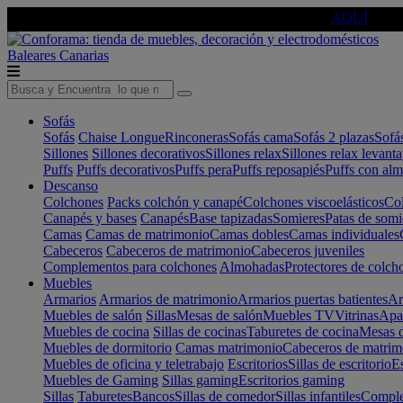
🔵Cambia tu electro con
-10% EXTRA
de descuento ☑️
AQUÍ
Baleares
Canarias
Sofás
Sofás
Chaise Longue
Rinconeras
Sofás cama
Sofás 2 plazas
Sofá
Sillones
Sillones decorativos
Sillones relax
Sillones relax levant
Puffs
Puffs decorativos
Puffs pera
Puffs reposapiés
Puffs con al
Descanso
Colchones
Packs colchón y canapé
Colchones viscoelásticos
Col
Canapés y bases
Canapés
Base tapizadas
Somieres
Patas de somi
Camas
Camas de matrimonio
Camas dobles
Camas individuales
Cabeceros
Cabeceros de matrimonio
Cabeceros juveniles
Complementos para colchones
Almohadas
Protectores de colch
Muebles
Armarios
Armarios de matrimonio
Armarios puertas batientes
Ar
Muebles de salón
Sillas
Mesas de salón
Muebles TV
Vitrinas
Apa
Muebles de cocina
Sillas de cocinas
Taburetes de cocina
Mesas d
Muebles de dormitorio
Camas matrimonio
Cabeceros de matrim
Muebles de oficina y teletrabajo
Escritorios
Sillas de escritorio
Es
Muebles de Gaming
Sillas gaming
Escritorios gaming
Sillas
Taburetes
Bancos
Sillas de comedor
Sillas infantiles
Complem