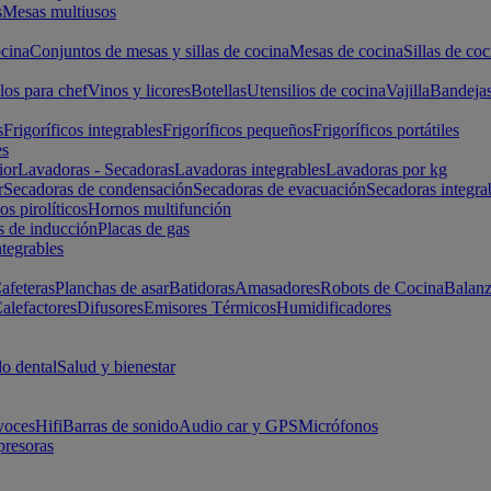
s
Mesas multiusos
cina
Conjuntos de mesas y sillas de cocina
Mesas de cocina
Sillas de coc
los para chef
Vinos y licores
Botellas
Utensilios de cocina
Vajilla
Bandeja
s
Frigoríficos integrables
Frigoríficos pequeños
Frigoríficos portátiles
es
ior
Lavadoras - Secadoras
Lavadoras integrables
Lavadoras por kg
r
Secadoras de condensación
Secadoras de evacuación
Secadoras integra
s pirolíticos
Hornos multifunción
s de inducción
Placas de gas
ntegrables
afeteras
Planchas de asar
Batidoras
Amasadores
Robots de Cocina
Balanz
alefactores
Difusores
Emisores Térmicos
Humidificadores
o dental
Salud y bienestar
voces
Hifi
Barras de sonido
Audio car y GPS
Micrófonos
presoras