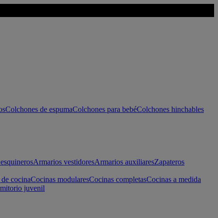
os
Colchones de espuma
Colchones para bebé
Colchones hinchables
esquineros
Armarios vestidores
Armarios auxiliares
Zapateros
 de cocina
Cocinas modulares
Cocinas completas
Cocinas a medida
mitorio juvenil