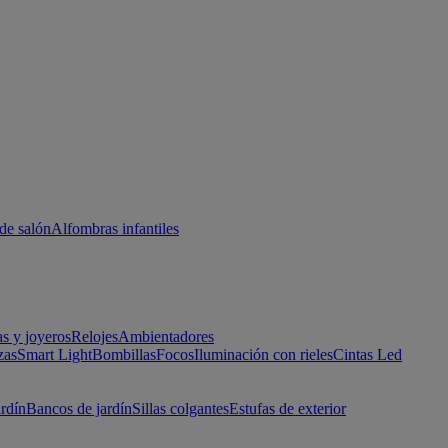
de salón
Alfombras infantiles
as y joyeros
Relojes
Ambientadores
zas
Smart Light
Bombillas
Focos
Iluminación con rieles
Cintas Led
ardín
Bancos de jardín
Sillas colgantes
Estufas de exterior