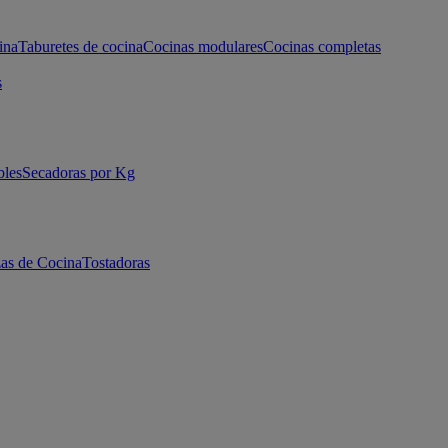
ina
Taburetes de cocina
Cocinas modulares
Cocinas completas
s
bles
Secadoras por Kg
as de Cocina
Tostadoras