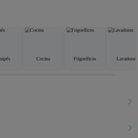
napés
Cocina
Frigoríficos
Lavadoras