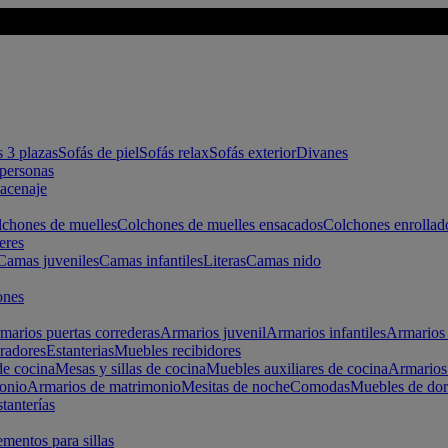
s 3 plazas
Sofás de piel
Sofás relax
Sofás exterior
Divanes
apersonas
macenaje
chones de muelles
Colchones de muelles ensacados
Colchones enrollad
eres
Camas juveniles
Camas infantiles
Literas
Camas nido
ones
marios puertas correderas
Armarios juvenil
Armarios infantiles
Armarios 
radores
Estanterias
Muebles recibidores
e cocina
Mesas y sillas de cocina
Muebles auxiliares de cocina
Armarios
onio
Armarios de matrimonio
Mesitas de noche
Comodas
Muebles de dor
tanterías
entos para sillas