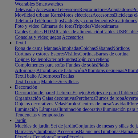
Wearables
Smartwatches
Televisión
Accesorios
Televisores
Reproductores
Adaptadores
Pr
Movilidad urbana
Karts
Motos eléctricas
Accesorios
Bicicletas el
Telefonía
Teléfonos fijos
Gadgets y complementos
Smartphones
Foto y vídeo
Cámaras de fotos
Trípodes
Videocámaras
Cables
Cables HDMI
Cables de alimentación
Cables USB
Cable
Consolas y videojuegos
Accesorios
Textil
Ropa de cama
Mantas
Almohadas
Colchas
Sábanas
Nórdicos
Cortinas y estores
Estores
Visillos
Cortinas
Barras de cortina
Cojines
Relleno
Exterior
Fundas
Cojín con relleno
Complementos para sofás
Fundas de sofás
Plaids
Alfombras
Alfombras de habitación
Alfombras pequeñas
Alfomb
Textil baño
Albornoces
Toallas
Textil cocina
Manteles
Servilletas
Decoración
Decoración de pared
Letreros
Espejos
Relojes de pared
Tableros
Organización
Cajas decorativas
Percheros
Burros de ropa
Joyero
Objetos decorativos
Velas
Faroles
Centros de mesa
Navidad
Flore
Iluminación
Lámparas
Iluminación decorativa
Iluminación para 
Tendencias y temporadas
Jardín
Muebles de jardín
Set de jardín
Conjuntos de mesas y sillas de j
Hamacas y tumbonas
Accesorios
Balancines
Tumbonas
Hamaca
Pérgolas
Cenadores
Carpas
Pérgolas