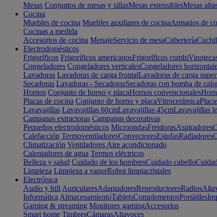
Mesas
Conjuntos de mesas y sillas
Mesas extensibles
Mesas alta
Cocina
Muebles de cocina
Muebles auxiliares de cocina
Armarios de co
Cocinas a medida
Accesorios de cocina
Menaje
Servicio de mesa
Cubertería
Cuchil
Electrodomésticos
Frigoríficos
Frigoríficos americanos
Frigoríficos combi
Vinoteca
Congeladores
Congeladores verticales
Congeladores horizontal
Lavadoras
Lavadoras de carga frontal
Lavadoras de carga super
Secadoras
Lavadoras - Secadoras
Secadoras con bomba de calo
Hornos
Conjunto de horno y placa
Hornos convencionales
Horno
Placas de cocina
Conjunto de horno y placa
Vitrocerámica
Placa
Lavavajillas
Lavavajillas 60cm
Lavavajillas 45cm
Lavavajillas i
Campanas extractoras
Campanas decorativas
Pequeños electrodomésticos
Microondas
Freidoras
Aspiradores
C
Calefacción
Termoventiladores
Convectores
Estufas
Radiadores
C
Climatización
Ventiladores
Aire acondicionado
Calentadores de agua
Termos eléctricos
Belleza y salud
Cuidado de los hombres
Cuidado cabello
Cuidad
Limpieza
Limpieza a vapor
Robot limpiacristales
Electrónica
Audio y hifi
Auriculares
Adaptadores
Reproductores
Radios
Alta
Informática
Almacenamiento
Tablets
Complementos
Portátiles
Im
Gaming & streaming
Monitores gaming
Accesorios
Smart home
Timbres
Cámaras
Altavoces