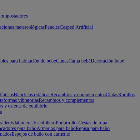
ompostadores
aciones metereológicas
Paneles
Cesped Artificial
les para habitación de bebé
Cunas
Cama bebé
Decoración bebé
lípticas
Bicicletas estáticas
Recambios y complementos
Cintas
Rodillos
taformas vibratorias
Recambios y complementos
s y esferas de equilibrio
ón
alleros
Jaboneras
Escobillero
Portarrollos
Cestas de ropa
cadores para baño
Armarios para baño
Repisa para baño
inados
Espejos de baño con aumento