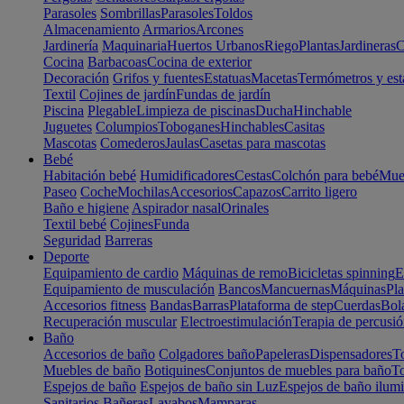
Parasoles
Sombrillas
Parasoles
Toldos
Almacenamiento
Armarios
Arcones
Jardinería
Maquinaria
Huertos Urbanos
Riego
Plantas
Jardineras
C
Cocina
Barbacoas
Cocina de exterior
Decoración
Grifos y fuentes
Estatuas
Macetas
Termómetros y est
Textil
Cojines de jardín
Fundas de jardín
Piscina
Plegable
Limpieza de piscinas
Ducha
Hinchable
Juguetes
Columpios
Toboganes
Hinchables
Casitas
Mascotas
Comederos
Jaulas
Casetas para mascotas
Bebé
Habitación bebé
Humidificadores
Cestas
Colchón para bebé
Mueb
Paseo
Coche
Mochilas
Accesorios
Capazos
Carrito ligero
Baño e higiene
Aspirador nasal
Orinales
Textil bebé
Cojines
Funda
Seguridad
Barreras
Deporte
Equipamiento de cardio
Máquinas de remo
Bicicletas spinning
E
Equipamiento de musculación
Bancos
Mancuernas
Máquinas
Pla
Accesorios fitness
Bandas
Barras
Plataforma de step
Cuerdas
Bola
Recuperación muscular
Electroestimulación
Terapia de percusi
Baño
Accesorios de baño
Colgadores baño
Papeleras
Dispensadores
To
Muebles de baño
Botiquines
Conjuntos de muebles para baño
To
Espejos de baño
Espejos de baño sin Luz
Espejos de baño ilum
Sanitarios
Bañeras
Lavabos
Mamparas