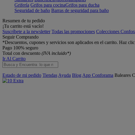
Grifería
Grifos para cocina
Grifos para ducha
Seguridad de baño
Barras de seguridad para baño
Resumen de tu pedido
¡Tu carrito está vacío!
Suscríbete a la newsletter
Todas las promociones
Colecciones Confo
Seguir Comprando
*Descuentos, cupones y servicios son aplicados en el carrito. Haz cli
Pago 100% seguro
Total con descuento
(IVA incluido*)
Ir Al Carrito
Estado de mi pedido
Tiendas
Ayuda
Blog
App Conforama
Baleares
C