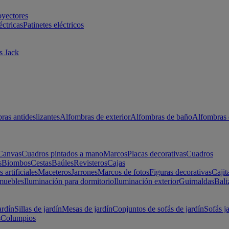
oyectores
éctricas
Patinetes eléctricos
s Jack
ras antideslizantes
Alfombras de exterior
Alfombras de baño
Alfombras 
Canvas
Cuadros pintados a mano
Marcos
Placas decorativas
Cuadros
s
Biombos
Cestas
Baúles
Revisteros
Cajas
s artificiales
Maceteros
Jarrones
Marcos de fotos
Figuras decorativas
Cajit
muebles
Iluminación para dormitorio
Iluminación exterior
Guirnaldas
Bali
ardín
Sillas de jardín
Mesas de jardín
Conjuntos de sofás de jardín
Sofás j
s
Columpios