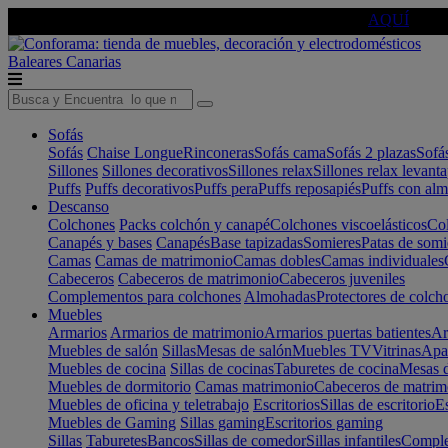
🔵Cambia tu electro con
-10% EXTRA
de descuento ☑️
AQUÍ
Baleares
Canarias
Sofás
Sofás
Chaise Longue
Rinconeras
Sofás cama
Sofás 2 plazas
Sofá
Sillones
Sillones decorativos
Sillones relax
Sillones relax levant
Puffs
Puffs decorativos
Puffs pera
Puffs reposapiés
Puffs con al
Descanso
Colchones
Packs colchón y canapé
Colchones viscoelásticos
Col
Canapés y bases
Canapés
Base tapizadas
Somieres
Patas de somi
Camas
Camas de matrimonio
Camas dobles
Camas individuales
Cabeceros
Cabeceros de matrimonio
Cabeceros juveniles
Complementos para colchones
Almohadas
Protectores de colch
Muebles
Armarios
Armarios de matrimonio
Armarios puertas batientes
Ar
Muebles de salón
Sillas
Mesas de salón
Muebles TV
Vitrinas
Apa
Muebles de cocina
Sillas de cocinas
Taburetes de cocina
Mesas d
Muebles de dormitorio
Camas matrimonio
Cabeceros de matrim
Muebles de oficina y teletrabajo
Escritorios
Sillas de escritorio
Es
Muebles de Gaming
Sillas gaming
Escritorios gaming
Sillas
Taburetes
Bancos
Sillas de comedor
Sillas infantiles
Complem