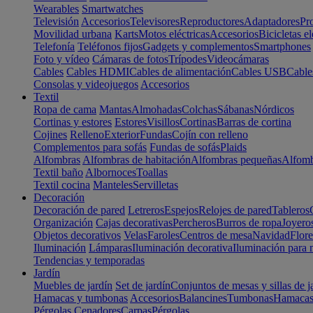
Wearables
Smartwatches
Televisión
Accesorios
Televisores
Reproductores
Adaptadores
Pr
Movilidad urbana
Karts
Motos eléctricas
Accesorios
Bicicletas el
Telefonía
Teléfonos fijos
Gadgets y complementos
Smartphones
Foto y vídeo
Cámaras de fotos
Trípodes
Videocámaras
Cables
Cables HDMI
Cables de alimentación
Cables USB
Cable
Consolas y videojuegos
Accesorios
Textil
Ropa de cama
Mantas
Almohadas
Colchas
Sábanas
Nórdicos
Cortinas y estores
Estores
Visillos
Cortinas
Barras de cortina
Cojines
Relleno
Exterior
Fundas
Cojín con relleno
Complementos para sofás
Fundas de sofás
Plaids
Alfombras
Alfombras de habitación
Alfombras pequeñas
Alfomb
Textil baño
Albornoces
Toallas
Textil cocina
Manteles
Servilletas
Decoración
Decoración de pared
Letreros
Espejos
Relojes de pared
Tableros
Organización
Cajas decorativas
Percheros
Burros de ropa
Joyero
Objetos decorativos
Velas
Faroles
Centros de mesa
Navidad
Flore
Iluminación
Lámparas
Iluminación decorativa
Iluminación para 
Tendencias y temporadas
Jardín
Muebles de jardín
Set de jardín
Conjuntos de mesas y sillas de j
Hamacas y tumbonas
Accesorios
Balancines
Tumbonas
Hamaca
Pérgolas
Cenadores
Carpas
Pérgolas