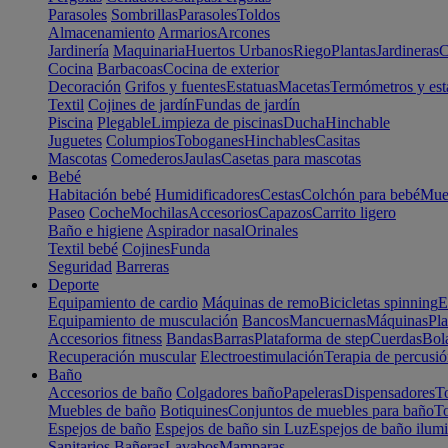
Parasoles
Sombrillas
Parasoles
Toldos
Almacenamiento
Armarios
Arcones
Jardinería
Maquinaria
Huertos Urbanos
Riego
Plantas
Jardineras
C
Cocina
Barbacoas
Cocina de exterior
Decoración
Grifos y fuentes
Estatuas
Macetas
Termómetros y est
Textil
Cojines de jardín
Fundas de jardín
Piscina
Plegable
Limpieza de piscinas
Ducha
Hinchable
Juguetes
Columpios
Toboganes
Hinchables
Casitas
Mascotas
Comederos
Jaulas
Casetas para mascotas
Bebé
Habitación bebé
Humidificadores
Cestas
Colchón para bebé
Mueb
Paseo
Coche
Mochilas
Accesorios
Capazos
Carrito ligero
Baño e higiene
Aspirador nasal
Orinales
Textil bebé
Cojines
Funda
Seguridad
Barreras
Deporte
Equipamiento de cardio
Máquinas de remo
Bicicletas spinning
E
Equipamiento de musculación
Bancos
Mancuernas
Máquinas
Pla
Accesorios fitness
Bandas
Barras
Plataforma de step
Cuerdas
Bola
Recuperación muscular
Electroestimulación
Terapia de percusi
Baño
Accesorios de baño
Colgadores baño
Papeleras
Dispensadores
To
Muebles de baño
Botiquines
Conjuntos de muebles para baño
To
Espejos de baño
Espejos de baño sin Luz
Espejos de baño ilum
Sanitarios
Bañeras
Lavabos
Mamparas