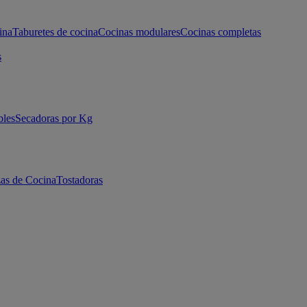
ina
Taburetes de cocina
Cocinas modulares
Cocinas completas
s
bles
Secadoras por Kg
as de Cocina
Tostadoras