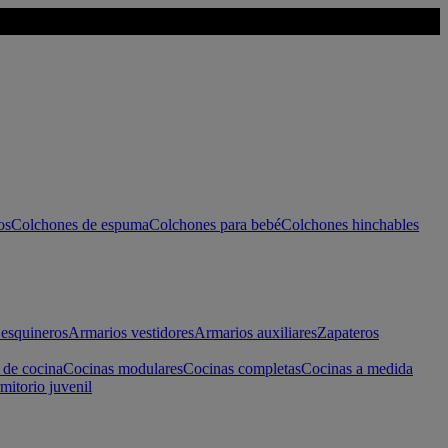
os
Colchones de espuma
Colchones para bebé
Colchones hinchables
esquineros
Armarios vestidores
Armarios auxiliares
Zapateros
 de cocina
Cocinas modulares
Cocinas completas
Cocinas a medida
mitorio juvenil