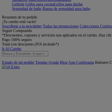
Grifería
Grifos para cocina
Grifos para ducha
Seguridad de baño
Barras de seguridad para baño
Resumen de tu pedido
¡Tu carrito está vacío!
Suscríbete a la newsletter
Todas las promociones
Colecciones Confo
Seguir Comprando
*Descuentos, cupones y servicios son aplicados en el carrito. Haz cli
Pago 100% seguro
Total con descuento
(IVA incluido*)
Ir Al Carrito
Estado de mi pedido
Tiendas
Ayuda
Blog
App Conforama
Baleares
C