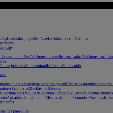
s 3 plazas
Sofás de piel
Sofás relax
Sofás exterior
Divanes
apersonas
macenaje
chones de muelles
Colchones de muelles ensacados
Colchones enrollad
eres
Camas juveniles
Camas infantiles
Literas
Camas nido
ones
marios puertas correderas
Armarios juvenil
Armarios infantiles
Armarios 
radores
Estanterias
Muebles recibidores
e cocina
Mesas y sillas de cocina
Muebles auxiliares de cocina
Armarios
onio
Armarios de matrimonio
Mesitas de noche
Comodas
Muebles de dor
tanterías
entos para sillas