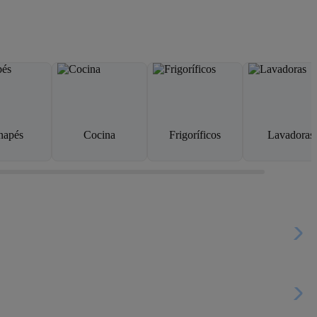
napés
Cocina
Frigoríficos
Lavadoras