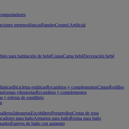
ompostadores
aciones metereológicas
Paneles
Cesped Artificial
les para habitación de bebé
Cunas
Cama bebé
Decoración bebé
lípticas
Bicicletas estáticas
Recambios y complementos
Cintas
Rodillos
taformas vibratorias
Recambios y complementos
s y esferas de equilibrio
ón
alleros
Jaboneras
Escobillero
Portarrollos
Cestas de ropa
cadores para baño
Armarios para baño
Repisa para baño
inados
Espejos de baño con aumento