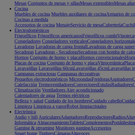
Mesas
Conjuntos de mesas y sillas
Mesas extensibles
Mesas alta
Cocina
Muebles de cocina
Muebles auxiliares de cocina
Armarios de co
Cocinas a medida
Accesorios de cocina
Menaje
Servicio de mesa
Cubertería
Cuchil
Electrodomésticos
Frigoríficos
Frigoríficos americanos
Frigoríficos combi
Vinoteca
Congeladores
Congeladores verticales
Congeladores horizontal
Lavadoras
Lavadoras de carga frontal
Lavadoras de carga super
Secadoras
Lavadoras - Secadoras
Secadoras con bomba de calo
Hornos
Conjunto de horno y placa
Hornos convencionales
Horno
Placas de cocina
Conjunto de horno y placa
Vitrocerámica
Placa
Lavavajillas
Lavavajillas 60cm
Lavavajillas 45cm
Lavavajillas i
Campanas extractoras
Campanas decorativas
Pequeños electrodomésticos
Microondas
Freidoras
Aspiradores
C
Calefacción
Termoventiladores
Convectores
Estufas
Radiadores
C
Climatización
Ventiladores
Aire acondicionado
Calentadores de agua
Termos eléctricos
Belleza y salud
Cuidado de los hombres
Cuidado cabello
Cuidad
Limpieza
Limpieza a vapor
Robot limpiacristales
Electrónica
Audio y hifi
Auriculares
Adaptadores
Reproductores
Radios
Alta
Informática
Almacenamiento
Tablets
Complementos
Portátiles
Im
Gaming & streaming
Monitores gaming
Accesorios
Smart home
Timbres
Cámaras
Altavoces