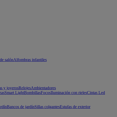
de salón
Alfombras infantiles
as y joyeros
Relojes
Ambientadores
zas
Smart Light
Bombillas
Focos
Iluminación con rieles
Cintas Led
ardín
Bancos de jardín
Sillas colgantes
Estufas de exterior