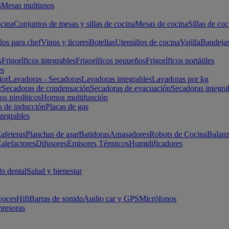
s
Mesas multiusos
cina
Conjuntos de mesas y sillas de cocina
Mesas de cocina
Sillas de coc
los para chef
Vinos y licores
Botellas
Utensilios de cocina
Vajilla
Bandeja
s
Frigoríficos integrables
Frigoríficos pequeños
Frigoríficos portátiles
es
ior
Lavadoras - Secadoras
Lavadoras integrables
Lavadoras por kg
r
Secadoras de condensación
Secadoras de evacuación
Secadoras integra
s pirolíticos
Hornos multifunción
s de inducción
Placas de gas
ntegrables
afeteras
Planchas de asar
Batidoras
Amasadores
Robots de Cocina
Balanz
alefactores
Difusores
Emisores Térmicos
Humidificadores
o dental
Salud y bienestar
voces
Hifi
Barras de sonido
Audio car y GPS
Micrófonos
presoras