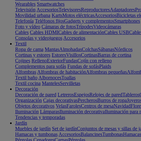
Wearables
Smartwatches
Televisión
Accesorios
Televisores
Reproductores
Adaptadores
Pr
Movilidad urbana
Karts
Motos eléctricas
Accesorios
Bicicletas el
Telefonía
Teléfonos fijos
Gadgets y complementos
Smartphones
Foto y vídeo
Cámaras de fotos
Trípodes
Videocámaras
Cables
Cables HDMI
Cables de alimentación
Cables USB
Cable
Consolas y videojuegos
Accesorios
Textil
Ropa de cama
Mantas
Almohadas
Colchas
Sábanas
Nórdicos
Cortinas y estores
Estores
Visillos
Cortinas
Barras de cortina
Cojines
Relleno
Exterior
Fundas
Cojín con relleno
Complementos para sofás
Fundas de sofás
Plaids
Alfombras
Alfombras de habitación
Alfombras pequeñas
Alfomb
Textil baño
Albornoces
Toallas
Textil cocina
Manteles
Servilletas
Decoración
Decoración de pared
Letreros
Espejos
Relojes de pared
Tableros
Organización
Cajas decorativas
Percheros
Burros de ropa
Joyero
Objetos decorativos
Velas
Faroles
Centros de mesa
Navidad
Flore
Iluminación
Lámparas
Iluminación decorativa
Iluminación para 
Tendencias y temporadas
Jardín
Muebles de jardín
Set de jardín
Conjuntos de mesas y sillas de j
Hamacas y tumbonas
Accesorios
Balancines
Tumbonas
Hamaca
Pérgolas
Cenadores
Carpas
Pérgolas