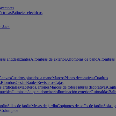
oyectores
éctricas
Patinetes eléctricos
s Jack
ras antideslizantes
Alfombras de exterior
Alfombras de baño
Alfombras 
Canvas
Cuadros pintados a mano
Marcos
Placas decorativas
Cuadros
s
Biombos
Cestas
Baúles
Revisteros
Cajas
s artificiales
Maceteros
Jarrones
Marcos de fotos
Figuras decorativas
Cajit
muebles
Iluminación para dormitorio
Iluminación exterior
Guirnaldas
Bali
ardín
Sillas de jardín
Mesas de jardín
Conjuntos de sofás de jardín
Sofás j
s
Columpios