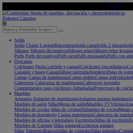
🔵Cambia tu electro con
-10% EXTRA
de descuento ☑️
AQUÍ
Baleares
Canarias
Sofás
Sofás
Chaise Longue
Rinconeras
Sofás cama
Sofás 2 plazas
Sofá
Sillones
Sillones decorativos
Sillones relax
Sillones relax levant
Puffs
Puffs decorativos
Puffs pera
Puffs reposapiés
Puffs con al
Descanso
Colchones
Packs colchón y canapé
Colchones viscoelásticos
Col
Canapés y bases
Canapés
Base tapizadas
Somieres
Patas de somi
Camas
Camas de matrimonio
Camas dobles
Camas individuales
Cabeceros
Cabeceros de matrimonio
Cabeceros juveniles
Complementos para colchones
Almohadas
Protectores de colch
Muebles
Armarios
Armarios de matrimonio
Armarios puertas batientes
Ar
Muebles de salón
Sillas
Mesas de salón
Muebles TV
Vitrinas
Apa
Muebles de cocina
Sillas de cocinas
Taburetes de cocina
Mesas d
Muebles de dormitorio
Camas matrimonio
Cabeceros de matrim
Muebles de oficina y teletrabajo
Escritorios
Sillas de escritorio
Es
Muebles de Gaming
Sillas gaming
Escritorios gaming
Sillas
Taburetes
Bancos
Sillas de comedor
Sillas infantiles
Complem