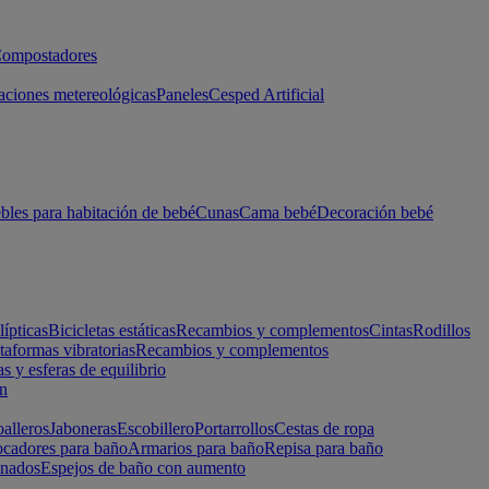
ompostadores
aciones metereológicas
Paneles
Cesped Artificial
les para habitación de bebé
Cunas
Cama bebé
Decoración bebé
lípticas
Bicicletas estáticas
Recambios y complementos
Cintas
Rodillos
taformas vibratorias
Recambios y complementos
s y esferas de equilibrio
ón
alleros
Jaboneras
Escobillero
Portarrollos
Cestas de ropa
cadores para baño
Armarios para baño
Repisa para baño
inados
Espejos de baño con aumento