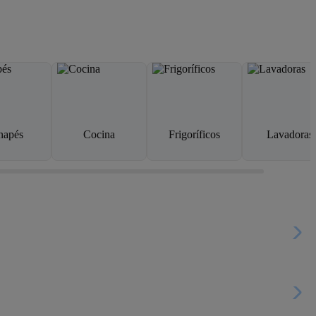
napés
Cocina
Frigoríficos
Lavadoras