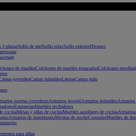
s 3 plazas
Sofás de piel
Sofás relax
Sofás exterior
Divanes
apersonas
macenaje
chones de muelles
Colchones de muelles ensacados
Colchones enrollad
eres
Camas juveniles
Camas infantiles
Literas
Camas nido
ones
marios puertas correderas
Armarios juvenil
Armarios infantiles
Armarios 
radores
Estanterias
Muebles recibidores
e cocina
Mesas y sillas de cocina
Muebles auxiliares de cocina
Armarios
onio
Armarios de matrimonio
Mesitas de noche
Comodas
Muebles de dor
tanterías
entos para sillas