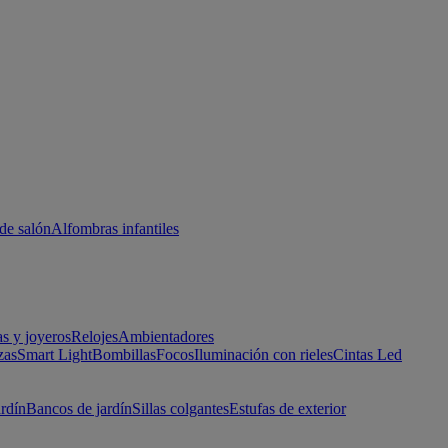
de salón
Alfombras infantiles
as y joyeros
Relojes
Ambientadores
zas
Smart Light
Bombillas
Focos
Iluminación con rieles
Cintas Led
ardín
Bancos de jardín
Sillas colgantes
Estufas de exterior