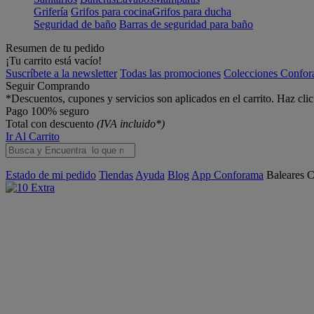
Grifería
Grifos para cocina
Grifos para ducha
Seguridad de baño
Barras de seguridad para baño
Resumen de tu pedido
¡Tu carrito está vacío!
Suscríbete a la newsletter
Todas las promociones
Colecciones Confo
Seguir Comprando
*Descuentos, cupones y servicios son aplicados en el carrito. Haz cli
Pago 100% seguro
Total con descuento
(IVA incluido*)
Ir Al Carrito
Estado de mi pedido
Tiendas
Ayuda
Blog
App Conforama
Baleares
C