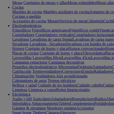
Mesas
Conjuntos de mesas y sillas
Mesas extensibles
Mesas alta
Cocina
Muebles de cocina
Muebles auxiliares de cocina
Armarios de co
Cocinas a medida
Accesorios de cocina
Menaje
Servicio de mesa
Cubertería
Cuchil
Electrodomésticos
Frigoríficos
Frigoríficos americanos
Frigoríficos combi
Vinoteca
Congeladores
Congeladores verticales
Congeladores horizontal
Lavadoras
Lavadoras de carga frontal
Lavadoras de carga super
Secadoras
Lavadoras - Secadoras
Secadoras con bomba de calo
Hornos
Conjunto de horno y placa
Hornos convencionales
Horno
Placas de cocina
Conjunto de horno y placa
Vitrocerámica
Placa
Lavavajillas
Lavavajillas 60cm
Lavavajillas 45cm
Lavavajillas i
Campanas extractoras
Campanas decorativas
Pequeños electrodomésticos
Microondas
Freidoras
Aspiradores
C
Calefacción
Termoventiladores
Convectores
Estufas
Radiadores
C
Climatización
Ventiladores
Aire acondicionado
Calentadores de agua
Termos eléctricos
Belleza y salud
Cuidado de los hombres
Cuidado cabello
Cuidad
Limpieza
Limpieza a vapor
Robot limpiacristales
Electrónica
Audio y hifi
Auriculares
Adaptadores
Reproductores
Radios
Alta
Informática
Almacenamiento
Tablets
Complementos
Portátiles
Im
Gaming & streaming
Monitores gaming
Accesorios
Smart home
Timbres
Cámaras
Altavoces