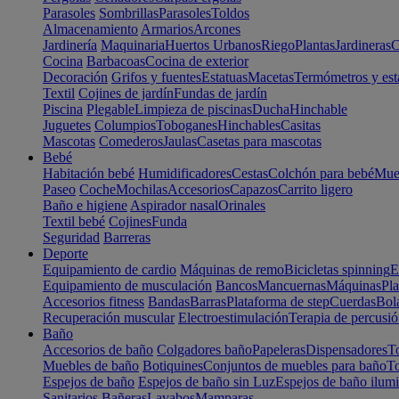
Parasoles
Sombrillas
Parasoles
Toldos
Almacenamiento
Armarios
Arcones
Jardinería
Maquinaria
Huertos Urbanos
Riego
Plantas
Jardineras
C
Cocina
Barbacoas
Cocina de exterior
Decoración
Grifos y fuentes
Estatuas
Macetas
Termómetros y est
Textil
Cojines de jardín
Fundas de jardín
Piscina
Plegable
Limpieza de piscinas
Ducha
Hinchable
Juguetes
Columpios
Toboganes
Hinchables
Casitas
Mascotas
Comederos
Jaulas
Casetas para mascotas
Bebé
Habitación bebé
Humidificadores
Cestas
Colchón para bebé
Mueb
Paseo
Coche
Mochilas
Accesorios
Capazos
Carrito ligero
Baño e higiene
Aspirador nasal
Orinales
Textil bebé
Cojines
Funda
Seguridad
Barreras
Deporte
Equipamiento de cardio
Máquinas de remo
Bicicletas spinning
E
Equipamiento de musculación
Bancos
Mancuernas
Máquinas
Pla
Accesorios fitness
Bandas
Barras
Plataforma de step
Cuerdas
Bola
Recuperación muscular
Electroestimulación
Terapia de percusi
Baño
Accesorios de baño
Colgadores baño
Papeleras
Dispensadores
To
Muebles de baño
Botiquines
Conjuntos de muebles para baño
To
Espejos de baño
Espejos de baño sin Luz
Espejos de baño ilum
Sanitarios
Bañeras
Lavabos
Mamparas