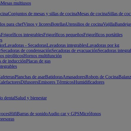
s
Mesas multiusos
cina
Conjuntos de mesas y sillas de cocina
Mesas de cocina
Sillas de coc
los para chef
Vinos y licores
Botellas
Utensilios de cocina
Vajilla
Bandeja
s
Frigoríficos integrables
Frigoríficos pequeños
Frigoríficos portátiles
es
ior
Lavadoras - Secadoras
Lavadoras integrables
Lavadoras por kg
r
Secadoras de condensación
Secadoras de evacuación
Secadoras integra
s pirolíticos
Hornos multifunción
s de inducción
Placas de gas
ntegrables
afeteras
Planchas de asar
Batidoras
Amasadores
Robots de Cocina
Balanz
alefactores
Difusores
Emisores Térmicos
Humidificadores
o dental
Salud y bienestar
voces
Hifi
Barras de sonido
Audio car y GPS
Micrófonos
presoras