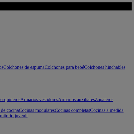
os
Colchones de espuma
Colchones para bebé
Colchones hinchables
esquineros
Armarios vestidores
Armarios auxiliares
Zapateros
 de cocina
Cocinas modulares
Cocinas completas
Cocinas a medida
mitorio juvenil