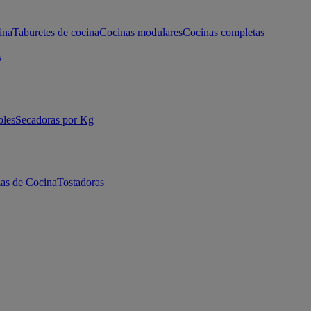
ina
Taburetes de cocina
Cocinas modulares
Cocinas completas
s
bles
Secadoras por Kg
as de Cocina
Tostadoras