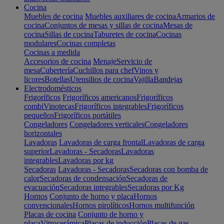
Cocina
Muebles de cocina
Muebles auxiliares de cocina
Armarios de
cocina
Conjuntos de mesas y sillas de cocina
Mesas de
cocina
Sillas de cocina
Taburetes de cocina
Cocinas
modulares
Cocinas completas
Cocinas a medida
Accesorios de cocina
Menaje
Servicio de
mesa
Cubertería
Cuchillos para chef
Vinos y
licores
Botellas
Utensilios de cocina
Vajilla
Bandejas
Electrodomésticos
Frigoríficos
Frigoríficos americanos
Frigoríficos
combi
Vinotecas
Frigoríficos integrables
Frigoríficos
pequeños
Frigoríficos portátiles
Congeladores
Congeladores verticales
Congeladores
horizontales
Lavadoras
Lavadoras de carga frontal
Lavadoras de carga
superior
Lavadoras - Secadoras
Lavadoras
integrables
Lavadoras por kg
Secadoras
Lavadoras - Secadoras
Secadoras con bomba de
calor
Secadoras de condensación
Secadoras de
evacuación
Secadoras integrables
Secadoras por Kg
Hornos
Conjunto de horno y placa
Hornos
convencionales
Hornos pirolíticos
Hornos multifunción
Placas de cocina
Conjunto de horno y
placa
Vitrocerámica
Placas de inducción
Placas de gas