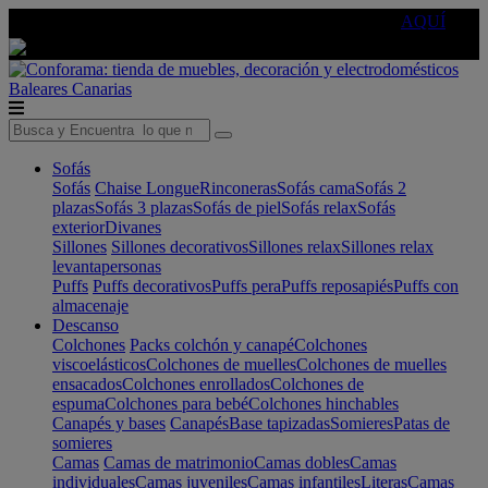
🔵Cambia tu electro con
-10% EXTRA
de descuento ☑️
AQUÍ
Baleares
Canarias
Sofás
Sofás
Chaise Longue
Rinconeras
Sofás cama
Sofás 2
plazas
Sofás 3 plazas
Sofás de piel
Sofás relax
Sofás
exterior
Divanes
Sillones
Sillones decorativos
Sillones relax
Sillones relax
levantapersonas
Puffs
Puffs decorativos
Puffs pera
Puffs reposapiés
Puffs con
almacenaje
Descanso
Colchones
Packs colchón y canapé
Colchones
viscoelásticos
Colchones de muelles
Colchones de muelles
ensacados
Colchones enrollados
Colchones de
espuma
Colchones para bebé
Colchones hinchables
Canapés y bases
Canapés
Base tapizadas
Somieres
Patas de
somieres
Camas
Camas de matrimonio
Camas dobles
Camas
individuales
Camas juveniles
Camas infantiles
Literas
Camas