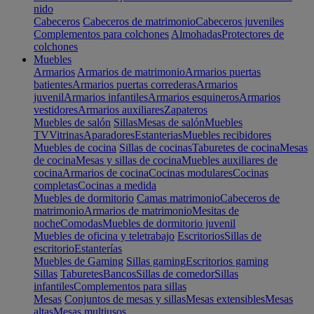
nido
Cabeceros
Cabeceros de matrimonio
Cabeceros juveniles
Complementos para colchones
Almohadas
Protectores de
colchones
Muebles
Armarios
Armarios de matrimonio
Armarios puertas
batientes
Armarios puertas correderas
Armarios
juvenil
Armarios infantiles
Armarios esquineros
Armarios
vestidores
Armarios auxiliares
Zapateros
Muebles de salón
Sillas
Mesas de salón
Muebles
TV
Vitrinas
Aparadores
Estanterias
Muebles recibidores
Muebles de cocina
Sillas de cocinas
Taburetes de cocina
Mesas
de cocina
Mesas y sillas de cocina
Muebles auxiliares de
cocina
Armarios de cocina
Cocinas modulares
Cocinas
completas
Cocinas a medida
Muebles de dormitorio
Camas matrimonio
Cabeceros de
matrimonio
Armarios de matrimonio
Mesitas de
noche
Comodas
Muebles de dormitorio juvenil
Muebles de oficina y teletrabajo
Escritorios
Sillas de
escritorio
Estanterías
Muebles de Gaming
Sillas gaming
Escritorios gaming
Sillas
Taburetes
Bancos
Sillas de comedor
Sillas
infantiles
Complementos para sillas
Mesas
Conjuntos de mesas y sillas
Mesas extensibles
Mesas
altas
Mesas multiusos