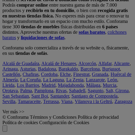
Podrás
comprar online
entre nuestra gama de más de 7.000
productos y
recibirlo en tu domicilio
, o bien con
recogida gratis
en nuestras tiendas física.
No esperes más para crear o renovar tu
hogar y transformarlo en un espacio con mucho estilo. Conforama
tiene 300
tiendas de muebles
físicas distribuidas en
6 países
distintos. Aproveche nuestras ofertas de
sofas baratos
,
colchones
baratos
y
liquidaciones de sofas
.
Conforama solo comercializa a través de su website o, físicamente,
en sus
tiendas de sofás
.
Alcalá de Guadaíra
,
Alcalá de Henares
,
Alcorcón
,
Alfafar
,
Alicante
,
Arinaga
,
Asturias
,
Badalona
,
Barakaldo
,
Barcelona
,
Burjassot
,
Castellón
,
Chafiras
,
Cordoba
,
Elche
,
Finestrat
,
Granada
,
Huércal de
Almería
,
La Coruña
,
La Laguna
,
La Zenia
,
Lanzarote
,
León
,
Lleida
,
Los Barrios
,
Madrid
,
Majadahonda
,
Málaga
,
Murcia
,
Orotava
,
Palma
,
Pamplona
,
Rivas
,
Sabadell
,
Sagunto
,
Salt, Girona
,
San Sebastian
,
Sant Boi
,
Santander
,
Santiago de Compostela
,
Sevilla
,
Tamaraceite
,
Terrassa
,
Viana
,
Vilanova i la Geltrú
,
Zaragoza
Ver más >>
© Conforama
Términos y Condiciones
Política de privacidad
Política de cookies
Configuración de Cookies