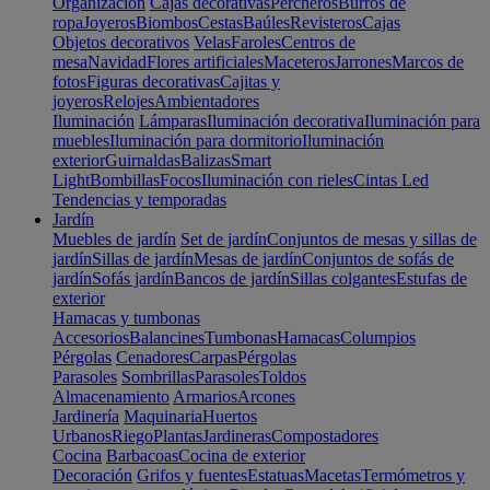
Organización
Cajas decorativas
Percheros
Burros de
ropa
Joyeros
Biombos
Cestas
Baúles
Revisteros
Cajas
Objetos decorativos
Velas
Faroles
Centros de
mesa
Navidad
Flores artificiales
Maceteros
Jarrones
Marcos de
fotos
Figuras decorativas
Cajitas y
joyeros
Relojes
Ambientadores
Iluminación
Lámparas
Iluminación decorativa
Iluminación para
muebles
Iluminación para dormitorio
Iluminación
exterior
Guirnaldas
Balizas
Smart
Light
Bombillas
Focos
Iluminación con rieles
Cintas Led
Tendencias y temporadas
Jardín
Muebles de jardín
Set de jardín
Conjuntos de mesas y sillas de
jardín
Sillas de jardín
Mesas de jardín
Conjuntos de sofás de
jardín
Sofás jardín
Bancos de jardín
Sillas colgantes
Estufas de
exterior
Hamacas y tumbonas
Accesorios
Balancines
Tumbonas
Hamacas
Columpios
Pérgolas
Cenadores
Carpas
Pérgolas
Parasoles
Sombrillas
Parasoles
Toldos
Almacenamiento
Armarios
Arcones
Jardinería
Maquinaria
Huertos
Urbanos
Riego
Plantas
Jardineras
Compostadores
Cocina
Barbacoas
Cocina de exterior
Decoración
Grifos y fuentes
Estatuas
Macetas
Termómetros y