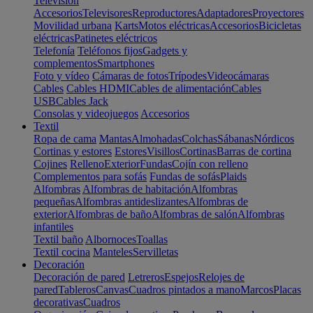
Televisión
Accesorios
Televisores
Reproductores
Adaptadores
Proyectores
Movilidad urbana
Karts
Motos eléctricas
Accesorios
Bicicletas
eléctricas
Patinetes eléctricos
Telefonía
Teléfonos fijos
Gadgets y
complementos
Smartphones
Foto y vídeo
Cámaras de fotos
Trípodes
Videocámaras
Cables
Cables HDMI
Cables de alimentación
Cables
USB
Cables Jack
Consolas y videojuegos
Accesorios
Textil
Ropa de cama
Mantas
Almohadas
Colchas
Sábanas
Nórdicos
Cortinas y estores
Estores
Visillos
Cortinas
Barras de cortina
Cojines
Relleno
Exterior
Fundas
Cojín con relleno
Complementos para sofás
Fundas de sofás
Plaids
Alfombras
Alfombras de habitación
Alfombras
pequeñas
Alfombras antideslizantes
Alfombras de
exterior
Alfombras de baño
Alfombras de salón
Alfombras
infantiles
Textil baño
Albornoces
Toallas
Textil cocina
Manteles
Servilletas
Decoración
Decoración de pared
Letreros
Espejos
Relojes de
pared
Tableros
Canvas
Cuadros pintados a mano
Marcos
Placas
decorativas
Cuadros