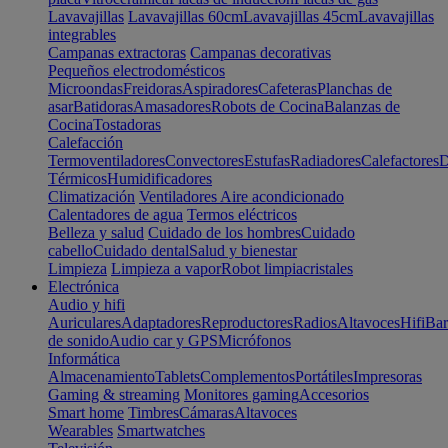
Lavavajillas
Lavavajillas 60cm
Lavavajillas 45cm
Lavavajillas
integrables
Campanas extractoras
Campanas decorativas
Pequeños electrodomésticos
Microondas
Freidoras
Aspiradores
Cafeteras
Planchas de
asar
Batidoras
Amasadores
Robots de Cocina
Balanzas de
Cocina
Tostadoras
Calefacción
Termoventiladores
Convectores
Estufas
Radiadores
Calefactores
D
Térmicos
Humidificadores
Climatización
Ventiladores
Aire acondicionado
Calentadores de agua
Termos eléctricos
Belleza y salud
Cuidado de los hombres
Cuidado
cabello
Cuidado dental
Salud y bienestar
Limpieza
Limpieza a vapor
Robot limpiacristales
Electrónica
Audio y hifi
Auriculares
Adaptadores
Reproductores
Radios
Altavoces
Hifi
Bar
de sonido
Audio car y GPS
Micrófonos
Informática
Almacenamiento
Tablets
Complementos
Portátiles
Impresoras
Gaming & streaming
Monitores gaming
Accesorios
Smart home
Timbres
Cámaras
Altavoces
Wearables
Smartwatches