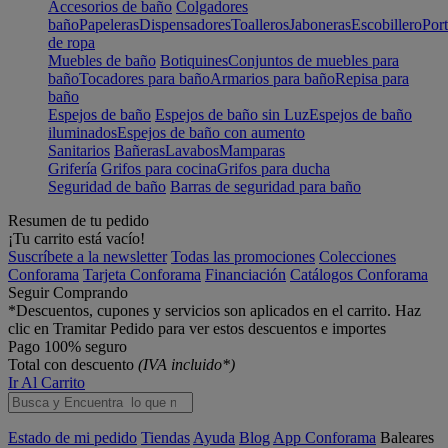
Accesorios de baño
Colgadores
baño
Papeleras
Dispensadores
Toalleros
Jaboneras
Escobillero
Port
de ropa
Muebles de baño
Botiquines
Conjuntos de muebles para
baño
Tocadores para baño
Armarios para baño
Repisa para
baño
Espejos de baño
Espejos de baño sin Luz
Espejos de baño
iluminados
Espejos de baño con aumento
Sanitarios
Bañeras
Lavabos
Mamparas
Grifería
Grifos para cocina
Grifos para ducha
Seguridad de baño
Barras de seguridad para baño
Resumen de tu pedido
¡Tu carrito está vacío!
Suscríbete a la newsletter
Todas las promociones
Colecciones
Conforama
Tarjeta Conforama
Financiación
Catálogos Conforama
Seguir Comprando
*Descuentos, cupones y servicios son aplicados en el carrito. Haz
clic en Tramitar Pedido para ver estos descuentos e importes
Pago 100% seguro
Total con descuento
(IVA incluido*)
Ir Al Carrito
Estado de mi pedido
Tiendas
Ayuda
Blog
App Conforama
Baleares