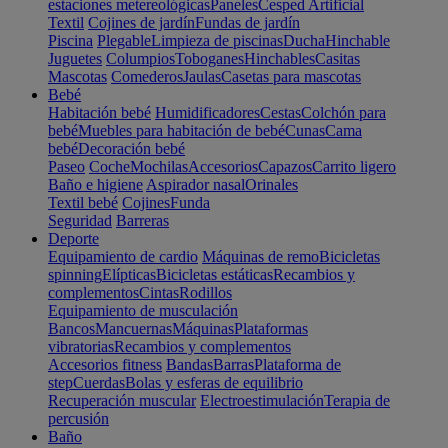
estaciones metereológicas
Paneles
Cesped Artificial
Textil
Cojines de jardín
Fundas de jardín
Piscina
Plegable
Limpieza de piscinas
Ducha
Hinchable
Juguetes
Columpios
Toboganes
Hinchables
Casitas
Mascotas
Comederos
Jaulas
Casetas para mascotas
Bebé
Habitación bebé
Humidificadores
Cestas
Colchón para
bebé
Muebles para habitación de bebé
Cunas
Cama
bebé
Decoración bebé
Paseo
Coche
Mochilas
Accesorios
Capazos
Carrito ligero
Baño e higiene
Aspirador nasal
Orinales
Textil bebé
Cojines
Funda
Seguridad
Barreras
Deporte
Equipamiento de cardio
Máquinas de remo
Bicicletas
spinning
Elípticas
Bicicletas estáticas
Recambios y
complementos
Cintas
Rodillos
Equipamiento de musculación
Bancos
Mancuernas
Máquinas
Plataformas
vibratorias
Recambios y complementos
Accesorios fitness
Bandas
Barras
Plataforma de
step
Cuerdas
Bolas y esferas de equilibrio
Recuperación muscular
Electroestimulación
Terapia de
percusión
Baño