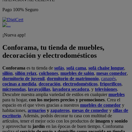
Pago 100% Seguro
¡Nueva app!
Conforama, tu tienda de muebles,
decoración y electrodomésticos
Conforama
es tu tienda de
sofás
,
sofá cama
,
sofá chaise longue
,
sillón
,
sillón relax
,
colchones
,
muebles de salón
,
mesas comedor
,
dormitorio de juvenil
,
dormitorio de matrimonio
,
canapés
,
cocinas a medida
,
decoración
,
electrodomésticos
,
frigoríficos
,
microondas
,
lavavajillas
,
lavadora secadora
, y
televisiones
.
Descubre nuestra amplia variedad de estilos en cualquier
muebles
para tu hogar,
con los mejores precios y promociones
. Crea el
espacio en el que vives gracias a nuestros
muebles de comedor
y
habitaciones,
armarios
y
zapateros
,
mesas de comedor
y
sillas de
escritorio
. Además, podrás decorar tu casa con multitud de
artículos, tener el mejor ocio con los productos de
imagen y sonido
y aprovechar tu
jardín
en las épocas de buen tiempo. Conforama
realiza el
servicio de envío a domicilio como recogida en tienda.