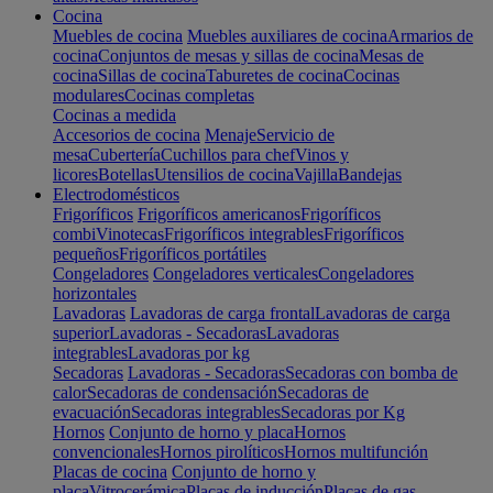
Cocina
Muebles de cocina
Muebles auxiliares de cocina
Armarios de
cocina
Conjuntos de mesas y sillas de cocina
Mesas de
cocina
Sillas de cocina
Taburetes de cocina
Cocinas
modulares
Cocinas completas
Cocinas a medida
Accesorios de cocina
Menaje
Servicio de
mesa
Cubertería
Cuchillos para chef
Vinos y
licores
Botellas
Utensilios de cocina
Vajilla
Bandejas
Electrodomésticos
Frigoríficos
Frigoríficos americanos
Frigoríficos
combi
Vinotecas
Frigoríficos integrables
Frigoríficos
pequeños
Frigoríficos portátiles
Congeladores
Congeladores verticales
Congeladores
horizontales
Lavadoras
Lavadoras de carga frontal
Lavadoras de carga
superior
Lavadoras - Secadoras
Lavadoras
integrables
Lavadoras por kg
Secadoras
Lavadoras - Secadoras
Secadoras con bomba de
calor
Secadoras de condensación
Secadoras de
evacuación
Secadoras integrables
Secadoras por Kg
Hornos
Conjunto de horno y placa
Hornos
convencionales
Hornos pirolíticos
Hornos multifunción
Placas de cocina
Conjunto de horno y
placa
Vitrocerámica
Placas de inducción
Placas de gas