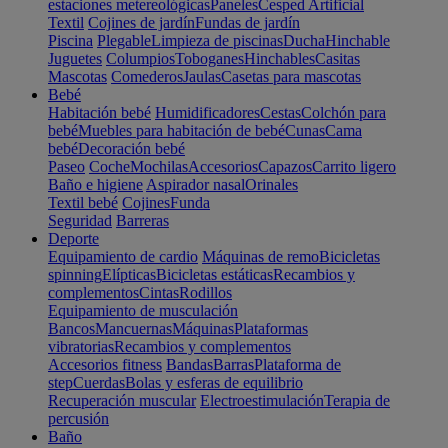
estaciones metereológicas
Paneles
Cesped Artificial
Textil
Cojines de jardín
Fundas de jardín
Piscina
Plegable
Limpieza de piscinas
Ducha
Hinchable
Juguetes
Columpios
Toboganes
Hinchables
Casitas
Mascotas
Comederos
Jaulas
Casetas para mascotas
Bebé
Habitación bebé
Humidificadores
Cestas
Colchón para
bebé
Muebles para habitación de bebé
Cunas
Cama
bebé
Decoración bebé
Paseo
Coche
Mochilas
Accesorios
Capazos
Carrito ligero
Baño e higiene
Aspirador nasal
Orinales
Textil bebé
Cojines
Funda
Seguridad
Barreras
Deporte
Equipamiento de cardio
Máquinas de remo
Bicicletas
spinning
Elípticas
Bicicletas estáticas
Recambios y
complementos
Cintas
Rodillos
Equipamiento de musculación
Bancos
Mancuernas
Máquinas
Plataformas
vibratorias
Recambios y complementos
Accesorios fitness
Bandas
Barras
Plataforma de
step
Cuerdas
Bolas y esferas de equilibrio
Recuperación muscular
Electroestimulación
Terapia de
percusión
Baño