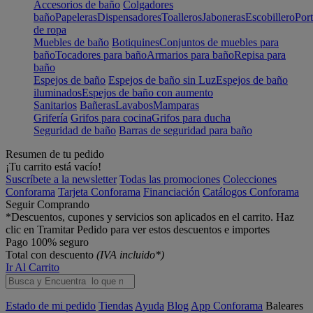
Accesorios de baño
Colgadores
baño
Papeleras
Dispensadores
Toalleros
Jaboneras
Escobillero
Port
de ropa
Muebles de baño
Botiquines
Conjuntos de muebles para
baño
Tocadores para baño
Armarios para baño
Repisa para
baño
Espejos de baño
Espejos de baño sin Luz
Espejos de baño
iluminados
Espejos de baño con aumento
Sanitarios
Bañeras
Lavabos
Mamparas
Grifería
Grifos para cocina
Grifos para ducha
Seguridad de baño
Barras de seguridad para baño
Resumen de tu pedido
¡Tu carrito está vacío!
Suscríbete a la newsletter
Todas las promociones
Colecciones
Conforama
Tarjeta Conforama
Financiación
Catálogos Conforama
Seguir Comprando
*Descuentos, cupones y servicios son aplicados en el carrito. Haz
clic en Tramitar Pedido para ver estos descuentos e importes
Pago 100% seguro
Total con descuento
(IVA incluido*)
Ir Al Carrito
Estado de mi pedido
Tiendas
Ayuda
Blog
App Conforama
Baleares