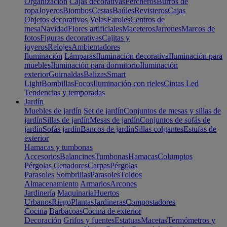
Organización
Cajas decorativas
Percheros
Burros de
ropa
Joyeros
Biombos
Cestas
Baúles
Revisteros
Cajas
Objetos decorativos
Velas
Faroles
Centros de
mesa
Navidad
Flores artificiales
Maceteros
Jarrones
Marcos de
fotos
Figuras decorativas
Cajitas y
joyeros
Relojes
Ambientadores
Iluminación
Lámparas
Iluminación decorativa
Iluminación para
muebles
Iluminación para dormitorio
Iluminación
exterior
Guirnaldas
Balizas
Smart
Light
Bombillas
Focos
Iluminación con rieles
Cintas Led
Tendencias y temporadas
Jardín
Muebles de jardín
Set de jardín
Conjuntos de mesas y sillas de
jardín
Sillas de jardín
Mesas de jardín
Conjuntos de sofás de
jardín
Sofás jardín
Bancos de jardín
Sillas colgantes
Estufas de
exterior
Hamacas y tumbonas
Accesorios
Balancines
Tumbonas
Hamacas
Columpios
Pérgolas
Cenadores
Carpas
Pérgolas
Parasoles
Sombrillas
Parasoles
Toldos
Almacenamiento
Armarios
Arcones
Jardinería
Maquinaria
Huertos
Urbanos
Riego
Plantas
Jardineras
Compostadores
Cocina
Barbacoas
Cocina de exterior
Decoración
Grifos y fuentes
Estatuas
Macetas
Termómetros y