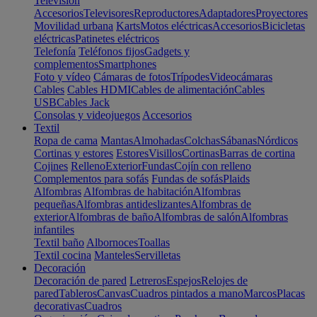
Televisión
Accesorios
Televisores
Reproductores
Adaptadores
Proyectores
Movilidad urbana
Karts
Motos eléctricas
Accesorios
Bicicletas
eléctricas
Patinetes eléctricos
Telefonía
Teléfonos fijos
Gadgets y
complementos
Smartphones
Foto y vídeo
Cámaras de fotos
Trípodes
Videocámaras
Cables
Cables HDMI
Cables de alimentación
Cables
USB
Cables Jack
Consolas y videojuegos
Accesorios
Textil
Ropa de cama
Mantas
Almohadas
Colchas
Sábanas
Nórdicos
Cortinas y estores
Estores
Visillos
Cortinas
Barras de cortina
Cojines
Relleno
Exterior
Fundas
Cojín con relleno
Complementos para sofás
Fundas de sofás
Plaids
Alfombras
Alfombras de habitación
Alfombras
pequeñas
Alfombras antideslizantes
Alfombras de
exterior
Alfombras de baño
Alfombras de salón
Alfombras
infantiles
Textil baño
Albornoces
Toallas
Textil cocina
Manteles
Servilletas
Decoración
Decoración de pared
Letreros
Espejos
Relojes de
pared
Tableros
Canvas
Cuadros pintados a mano
Marcos
Placas
decorativas
Cuadros