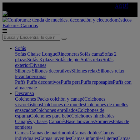
🔵Cambia tu electro con
-10% EXTRA
de descuento ☑️
AQUÍ
Baleares
Canarias
Sofás
Sofás
Chaise Longue
Rinconeras
Sofás cama
Sofás 2
plazas
Sofás 3 plazas
Sofás de piel
Sofás relax
Sofás
exterior
Divanes
Sillones
Sillones decorativos
Sillones relax
Sillones relax
levantapersonas
Puffs
Puffs decorativos
Puffs pera
Puffs reposapiés
Puffs con
almacenaje
Descanso
Colchones
Packs colchón y canapé
Colchones
viscoelásticos
Colchones de muelles
Colchones de muelles
ensacados
Colchones enrollados
Colchones de
espuma
Colchones para bebé
Colchones hinchables
Canapés y bases
Canapés
Base tapizadas
Somieres
Patas de
somieres
Camas
Camas de matrimonio
Camas dobles
Camas
individuales
Camas juveniles
Camas infantiles
Literas
Camas