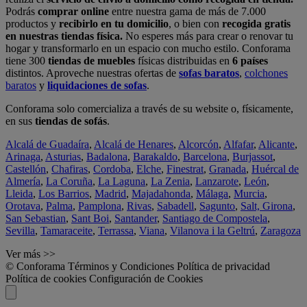
Podrás
comprar online
entre nuestra gama de más de 7.000
productos y
recibirlo en tu domicilio
, o bien con
recogida gratis
en nuestras tiendas física.
No esperes más para crear o renovar tu
hogar y transformarlo en un espacio con mucho estilo. Conforama
tiene 300
tiendas de muebles
físicas distribuidas en
6 países
distintos. Aproveche nuestras ofertas de
sofas baratos
,
colchones
baratos
y
liquidaciones de sofas
.
Conforama solo comercializa a través de su website o, físicamente,
en sus
tiendas de sofás
.
Alcalá de Guadaíra
,
Alcalá de Henares
,
Alcorcón
,
Alfafar
,
Alicante
,
Arinaga
,
Asturias
,
Badalona
,
Barakaldo
,
Barcelona
,
Burjassot
,
Castellón
,
Chafiras
,
Cordoba
,
Elche
,
Finestrat
,
Granada
,
Huércal de
Almería
,
La Coruña
,
La Laguna
,
La Zenia
,
Lanzarote
,
León
,
Lleida
,
Los Barrios
,
Madrid
,
Majadahonda
,
Málaga
,
Murcia
,
Orotava
,
Palma
,
Pamplona
,
Rivas
,
Sabadell
,
Sagunto
,
Salt, Girona
,
San Sebastian
,
Sant Boi
,
Santander
,
Santiago de Compostela
,
Sevilla
,
Tamaraceite
,
Terrassa
,
Viana
,
Vilanova i la Geltrú
,
Zaragoza
Ver más >>
© Conforama
Términos y Condiciones
Política de privacidad
Política de cookies
Configuración de Cookies