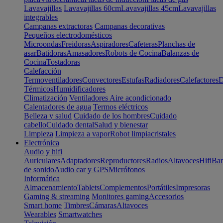
Lavavajillas
Lavavajillas 60cm
Lavavajillas 45cm
Lavavajillas
integrables
Campanas extractoras
Campanas decorativas
Pequeños electrodomésticos
Microondas
Freidoras
Aspiradores
Cafeteras
Planchas de
asar
Batidoras
Amasadores
Robots de Cocina
Balanzas de
Cocina
Tostadoras
Calefacción
Termoventiladores
Convectores
Estufas
Radiadores
Calefactores
D
Térmicos
Humidificadores
Climatización
Ventiladores
Aire acondicionado
Calentadores de agua
Termos eléctricos
Belleza y salud
Cuidado de los hombres
Cuidado
cabello
Cuidado dental
Salud y bienestar
Limpieza
Limpieza a vapor
Robot limpiacristales
Electrónica
Audio y hifi
Auriculares
Adaptadores
Reproductores
Radios
Altavoces
Hifi
Bar
de sonido
Audio car y GPS
Micrófonos
Informática
Almacenamiento
Tablets
Complementos
Portátiles
Impresoras
Gaming & streaming
Monitores gaming
Accesorios
Smart home
Timbres
Cámaras
Altavoces
Wearables
Smartwatches