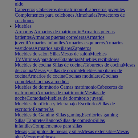
nido
Cabeceros
Cabeceros de matrimonio
Cabeceros juveniles
Complementos para colchones
Almohadas
Protectores de
colchones
Muebles
Armarios
Armarios de matrimonio
Armarios puertas
batientes
Armarios puertas correderas
Armarios
juvenil
Armarios infantiles
Armarios esquineros
Armarios
vestidores
Armarios auxiliares
Zapateros
Muebles de salón
Sillas
Mesas de salón
Muebles
TV
Vitrinas
Aparadores
Estanterias
Muebles recibidores
Muebles de cocina
Sillas de cocinas
Taburetes de cocina
Mesas
de cocina
Mesas y sillas de cocina
Muebles auxiliares de
cocina
Armarios de cocina
Cocinas modulares
Cocinas
completas
Cocinas a medida
Muebles de dormitorio
Camas matrimonio
Cabeceros de
matrimonio
Armarios de matrimonio
Mesitas de
noche
Comodas
Muebles de dormitorio juvenil
Muebles de oficina y teletrabajo
Escritorios
Sillas de
escritorio
Estanterías
Muebles de Gaming
Sillas gaming
Escritorios gaming
Sillas
Taburetes
Bancos
Sillas de comedor
Sillas
infantiles
Complementos para sillas
Mesas
Conjuntos de mesas y sillas
Mesas extensibles
Mesas
altas
Mesas multiusos