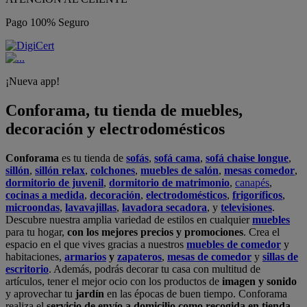
Pago 100% Seguro
¡Nueva app!
Conforama, tu tienda de muebles,
decoración y electrodomésticos
Conforama
es tu tienda de
sofás
,
sofá cama
,
sofá chaise longue
,
sillón
,
sillón relax
,
colchones
,
muebles de salón
,
mesas comedor
,
dormitorio de juvenil
,
dormitorio de matrimonio
,
canapés
,
cocinas a medida
,
decoración
,
electrodomésticos
,
frigoríficos
,
microondas
,
lavavajillas
,
lavadora secadora
, y
televisiones
.
Descubre nuestra amplia variedad de estilos en cualquier
muebles
para tu hogar,
con los mejores precios y promociones
. Crea el
espacio en el que vives gracias a nuestros
muebles de comedor
y
habitaciones,
armarios
y
zapateros
,
mesas de comedor
y
sillas de
escritorio
. Además, podrás decorar tu casa con multitud de
artículos, tener el mejor ocio con los productos de
imagen y sonido
y aprovechar tu
jardín
en las épocas de buen tiempo. Conforama
realiza el
servicio de envío a domicilio como recogida en tienda.