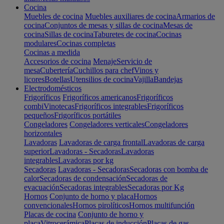
Cocina
Muebles de cocina
Muebles auxiliares de cocina
Armarios de
cocina
Conjuntos de mesas y sillas de cocina
Mesas de
cocina
Sillas de cocina
Taburetes de cocina
Cocinas
modulares
Cocinas completas
Cocinas a medida
Accesorios de cocina
Menaje
Servicio de
mesa
Cubertería
Cuchillos para chef
Vinos y
licores
Botellas
Utensilios de cocina
Vajilla
Bandejas
Electrodomésticos
Frigoríficos
Frigoríficos americanos
Frigoríficos
combi
Vinotecas
Frigoríficos integrables
Frigoríficos
pequeños
Frigoríficos portátiles
Congeladores
Congeladores verticales
Congeladores
horizontales
Lavadoras
Lavadoras de carga frontal
Lavadoras de carga
superior
Lavadoras - Secadoras
Lavadoras
integrables
Lavadoras por kg
Secadoras
Lavadoras - Secadoras
Secadoras con bomba de
calor
Secadoras de condensación
Secadoras de
evacuación
Secadoras integrables
Secadoras por Kg
Hornos
Conjunto de horno y placa
Hornos
convencionales
Hornos pirolíticos
Hornos multifunción
Placas de cocina
Conjunto de horno y
placa
Vitrocerámica
Placas de inducción
Placas de gas