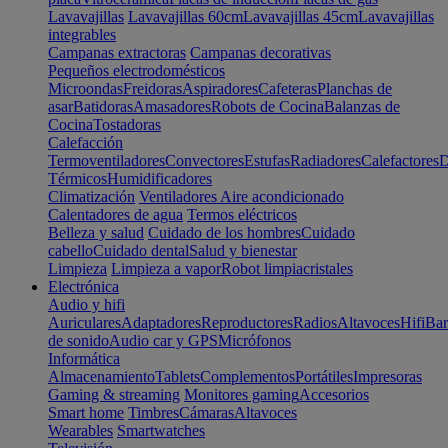
Lavavajillas
Lavavajillas 60cm
Lavavajillas 45cm
Lavavajillas
integrables
Campanas extractoras
Campanas decorativas
Pequeños electrodomésticos
Microondas
Freidoras
Aspiradores
Cafeteras
Planchas de
asar
Batidoras
Amasadores
Robots de Cocina
Balanzas de
Cocina
Tostadoras
Calefacción
Termoventiladores
Convectores
Estufas
Radiadores
Calefactores
D
Térmicos
Humidificadores
Climatización
Ventiladores
Aire acondicionado
Calentadores de agua
Termos eléctricos
Belleza y salud
Cuidado de los hombres
Cuidado
cabello
Cuidado dental
Salud y bienestar
Limpieza
Limpieza a vapor
Robot limpiacristales
Electrónica
Audio y hifi
Auriculares
Adaptadores
Reproductores
Radios
Altavoces
Hifi
Bar
de sonido
Audio car y GPS
Micrófonos
Informática
Almacenamiento
Tablets
Complementos
Portátiles
Impresoras
Gaming & streaming
Monitores gaming
Accesorios
Smart home
Timbres
Cámaras
Altavoces
Wearables
Smartwatches