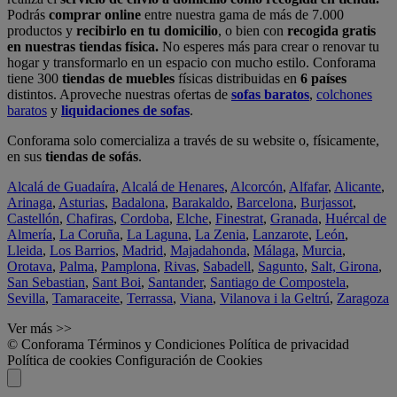
Podrás
comprar online
entre nuestra gama de más de 7.000
productos y
recibirlo en tu domicilio
, o bien con
recogida gratis
en nuestras tiendas física.
No esperes más para crear o renovar tu
hogar y transformarlo en un espacio con mucho estilo. Conforama
tiene 300
tiendas de muebles
físicas distribuidas en
6 países
distintos. Aproveche nuestras ofertas de
sofas baratos
,
colchones
baratos
y
liquidaciones de sofas
.
Conforama solo comercializa a través de su website o, físicamente,
en sus
tiendas de sofás
.
Alcalá de Guadaíra
,
Alcalá de Henares
,
Alcorcón
,
Alfafar
,
Alicante
,
Arinaga
,
Asturias
,
Badalona
,
Barakaldo
,
Barcelona
,
Burjassot
,
Castellón
,
Chafiras
,
Cordoba
,
Elche
,
Finestrat
,
Granada
,
Huércal de
Almería
,
La Coruña
,
La Laguna
,
La Zenia
,
Lanzarote
,
León
,
Lleida
,
Los Barrios
,
Madrid
,
Majadahonda
,
Málaga
,
Murcia
,
Orotava
,
Palma
,
Pamplona
,
Rivas
,
Sabadell
,
Sagunto
,
Salt, Girona
,
San Sebastian
,
Sant Boi
,
Santander
,
Santiago de Compostela
,
Sevilla
,
Tamaraceite
,
Terrassa
,
Viana
,
Vilanova i la Geltrú
,
Zaragoza
Ver más >>
© Conforama
Términos y Condiciones
Política de privacidad
Política de cookies
Configuración de Cookies