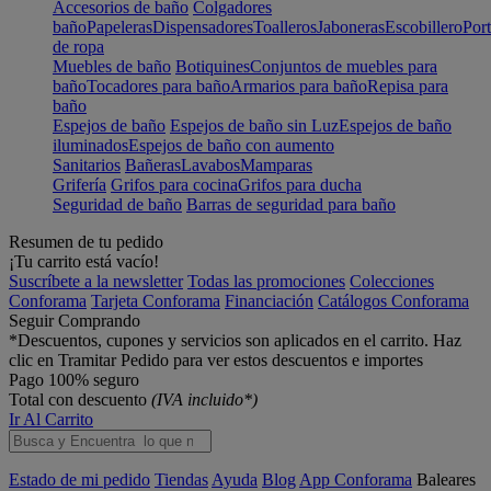
Accesorios de baño
Colgadores
baño
Papeleras
Dispensadores
Toalleros
Jaboneras
Escobillero
Port
de ropa
Muebles de baño
Botiquines
Conjuntos de muebles para
baño
Tocadores para baño
Armarios para baño
Repisa para
baño
Espejos de baño
Espejos de baño sin Luz
Espejos de baño
iluminados
Espejos de baño con aumento
Sanitarios
Bañeras
Lavabos
Mamparas
Grifería
Grifos para cocina
Grifos para ducha
Seguridad de baño
Barras de seguridad para baño
Resumen de tu pedido
¡Tu carrito está vacío!
Suscríbete a la newsletter
Todas las promociones
Colecciones
Conforama
Tarjeta Conforama
Financiación
Catálogos Conforama
Seguir Comprando
*Descuentos, cupones y servicios son aplicados en el carrito. Haz
clic en Tramitar Pedido para ver estos descuentos e importes
Pago 100% seguro
Total con descuento
(IVA incluido*)
Ir Al Carrito
Estado de mi pedido
Tiendas
Ayuda
Blog
App Conforama
Baleares