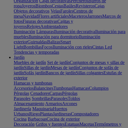
Organización
Cajas decorativas
Percheros
Burros de
ropa
Joyeros
Biombos
Cestas
Baúles
Revisteros
Cajas
Objetos decorativos
Velas
Faroles
Centros de
mesa
Navidad
Flores artificiales
Maceteros
Jarrones
Marcos de
fotos
Figuras decorativas
Cajitas y
joyeros
Relojes
Ambientadores
Iluminación
Lámparas
Iluminación decorativa
Iluminación para
muebles
Iluminación para dormitorio
Iluminación
exterior
Guirnaldas
Balizas
Smart
Light
Bombillas
Focos
Iluminación con rieles
Cintas Led
Tendencias y temporadas
Jardín
Muebles de jardín
Set de jardín
Conjuntos de mesas y sillas de
jardín
Sillas de jardín
Mesas de jardín
Conjuntos de sofás de
jardín
Sofás jardín
Bancos de jardín
Sillas colgantes
Estufas de
exterior
Hamacas y tumbonas
Accesorios
Balancines
Tumbonas
Hamacas
Columpios
Pérgolas
Cenadores
Carpas
Pérgolas
Parasoles
Sombrillas
Parasoles
Toldos
Almacenamiento
Armarios
Arcones
Jardinería
Maquinaria
Huertos
Urbanos
Riego
Plantas
Jardineras
Compostadores
Cocina
Barbacoas
Cocina de exterior
Decoración
Grifos y fuentes
Estatuas
Macetas
Termómetros y