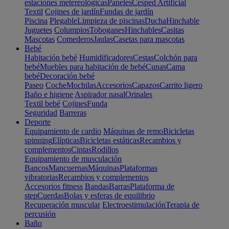
estaciones metereológicas
Paneles
Cesped Artificial
Textil
Cojines de jardín
Fundas de jardín
Piscina
Plegable
Limpieza de piscinas
Ducha
Hinchable
Juguetes
Columpios
Toboganes
Hinchables
Casitas
Mascotas
Comederos
Jaulas
Casetas para mascotas
Bebé
Habitación bebé
Humidificadores
Cestas
Colchón para
bebé
Muebles para habitación de bebé
Cunas
Cama
bebé
Decoración bebé
Paseo
Coche
Mochilas
Accesorios
Capazos
Carrito ligero
Baño e higiene
Aspirador nasal
Orinales
Textil bebé
Cojines
Funda
Seguridad
Barreras
Deporte
Equipamiento de cardio
Máquinas de remo
Bicicletas
spinning
Elípticas
Bicicletas estáticas
Recambios y
complementos
Cintas
Rodillos
Equipamiento de musculación
Bancos
Mancuernas
Máquinas
Plataformas
vibratorias
Recambios y complementos
Accesorios fitness
Bandas
Barras
Plataforma de
step
Cuerdas
Bolas y esferas de equilibrio
Recuperación muscular
Electroestimulación
Terapia de
percusión
Baño