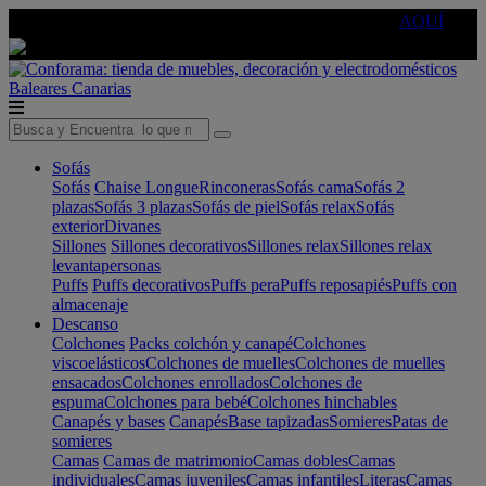
🔵Cambia tu electro con
-10% EXTRA
de descuento ☑️
AQUÍ
Baleares
Canarias
Sofás
Sofás
Chaise Longue
Rinconeras
Sofás cama
Sofás 2
plazas
Sofás 3 plazas
Sofás de piel
Sofás relax
Sofás
exterior
Divanes
Sillones
Sillones decorativos
Sillones relax
Sillones relax
levantapersonas
Puffs
Puffs decorativos
Puffs pera
Puffs reposapiés
Puffs con
almacenaje
Descanso
Colchones
Packs colchón y canapé
Colchones
viscoelásticos
Colchones de muelles
Colchones de muelles
ensacados
Colchones enrollados
Colchones de
espuma
Colchones para bebé
Colchones hinchables
Canapés y bases
Canapés
Base tapizadas
Somieres
Patas de
somieres
Camas
Camas de matrimonio
Camas dobles
Camas
individuales
Camas juveniles
Camas infantiles
Literas
Camas