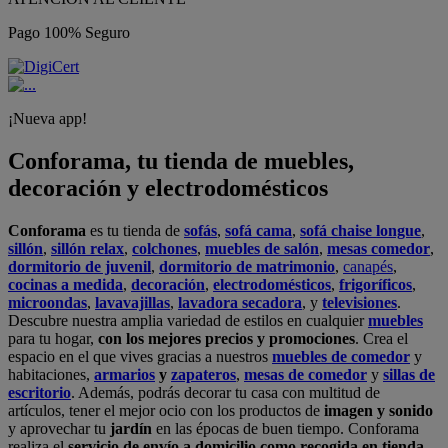
Pago 100% Seguro
¡Nueva app!
Conforama, tu tienda de muebles,
decoración y electrodomésticos
Conforama
es tu tienda de
sofás
,
sofá cama
,
sofá chaise longue
,
sillón
,
sillón relax
,
colchones
,
muebles de salón
,
mesas comedor
,
dormitorio de juvenil
,
dormitorio de matrimonio
,
canapés
,
cocinas a medida
,
decoración
,
electrodomésticos
,
frigoríficos
,
microondas
,
lavavajillas
,
lavadora secadora
, y
televisiones
.
Descubre nuestra amplia variedad de estilos en cualquier
muebles
para tu hogar,
con los mejores precios y promociones
. Crea el
espacio en el que vives gracias a nuestros
muebles de comedor
y
habitaciones,
armarios
y
zapateros
,
mesas de comedor
y
sillas de
escritorio
. Además, podrás decorar tu casa con multitud de
artículos, tener el mejor ocio con los productos de
imagen y sonido
y aprovechar tu
jardín
en las épocas de buen tiempo. Conforama
realiza el
servicio de envío a domicilio como recogida en tienda.