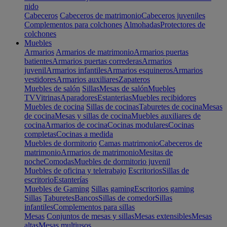
nido
Cabeceros
Cabeceros de matrimonio
Cabeceros juveniles
Complementos para colchones
Almohadas
Protectores de
colchones
Muebles
Armarios
Armarios de matrimonio
Armarios puertas
batientes
Armarios puertas correderas
Armarios
juvenil
Armarios infantiles
Armarios esquineros
Armarios
vestidores
Armarios auxiliares
Zapateros
Muebles de salón
Sillas
Mesas de salón
Muebles
TV
Vitrinas
Aparadores
Estanterias
Muebles recibidores
Muebles de cocina
Sillas de cocinas
Taburetes de cocina
Mesas
de cocina
Mesas y sillas de cocina
Muebles auxiliares de
cocina
Armarios de cocina
Cocinas modulares
Cocinas
completas
Cocinas a medida
Muebles de dormitorio
Camas matrimonio
Cabeceros de
matrimonio
Armarios de matrimonio
Mesitas de
noche
Comodas
Muebles de dormitorio juvenil
Muebles de oficina y teletrabajo
Escritorios
Sillas de
escritorio
Estanterías
Muebles de Gaming
Sillas gaming
Escritorios gaming
Sillas
Taburetes
Bancos
Sillas de comedor
Sillas
infantiles
Complementos para sillas
Mesas
Conjuntos de mesas y sillas
Mesas extensibles
Mesas
altas
Mesas multiusos