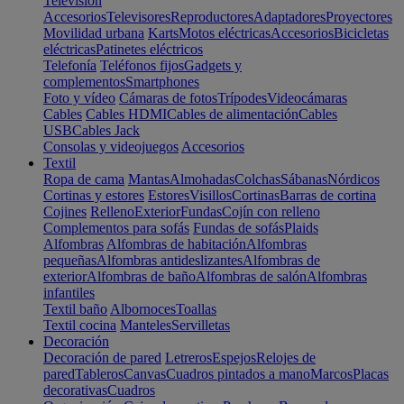
Televisión
Accesorios
Televisores
Reproductores
Adaptadores
Proyectores
Movilidad urbana
Karts
Motos eléctricas
Accesorios
Bicicletas
eléctricas
Patinetes eléctricos
Telefonía
Teléfonos fijos
Gadgets y
complementos
Smartphones
Foto y vídeo
Cámaras de fotos
Trípodes
Videocámaras
Cables
Cables HDMI
Cables de alimentación
Cables
USB
Cables Jack
Consolas y videojuegos
Accesorios
Textil
Ropa de cama
Mantas
Almohadas
Colchas
Sábanas
Nórdicos
Cortinas y estores
Estores
Visillos
Cortinas
Barras de cortina
Cojines
Relleno
Exterior
Fundas
Cojín con relleno
Complementos para sofás
Fundas de sofás
Plaids
Alfombras
Alfombras de habitación
Alfombras
pequeñas
Alfombras antideslizantes
Alfombras de
exterior
Alfombras de baño
Alfombras de salón
Alfombras
infantiles
Textil baño
Albornoces
Toallas
Textil cocina
Manteles
Servilletas
Decoración
Decoración de pared
Letreros
Espejos
Relojes de
pared
Tableros
Canvas
Cuadros pintados a mano
Marcos
Placas
decorativas
Cuadros