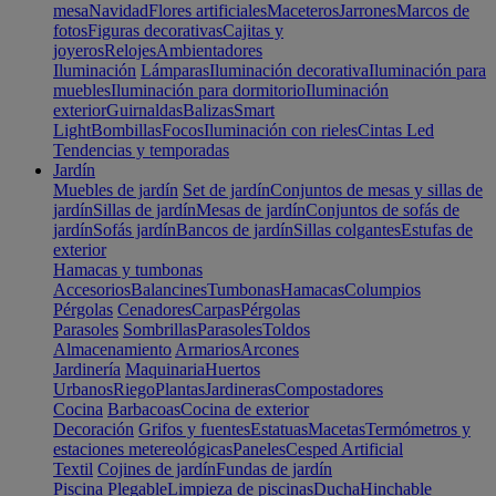
mesa
Navidad
Flores artificiales
Maceteros
Jarrones
Marcos de
fotos
Figuras decorativas
Cajitas y
joyeros
Relojes
Ambientadores
Iluminación
Lámparas
Iluminación decorativa
Iluminación para
muebles
Iluminación para dormitorio
Iluminación
exterior
Guirnaldas
Balizas
Smart
Light
Bombillas
Focos
Iluminación con rieles
Cintas Led
Tendencias y temporadas
Jardín
Muebles de jardín
Set de jardín
Conjuntos de mesas y sillas de
jardín
Sillas de jardín
Mesas de jardín
Conjuntos de sofás de
jardín
Sofás jardín
Bancos de jardín
Sillas colgantes
Estufas de
exterior
Hamacas y tumbonas
Accesorios
Balancines
Tumbonas
Hamacas
Columpios
Pérgolas
Cenadores
Carpas
Pérgolas
Parasoles
Sombrillas
Parasoles
Toldos
Almacenamiento
Armarios
Arcones
Jardinería
Maquinaria
Huertos
Urbanos
Riego
Plantas
Jardineras
Compostadores
Cocina
Barbacoas
Cocina de exterior
Decoración
Grifos y fuentes
Estatuas
Macetas
Termómetros y
estaciones metereológicas
Paneles
Cesped Artificial
Textil
Cojines de jardín
Fundas de jardín
Piscina
Plegable
Limpieza de piscinas
Ducha
Hinchable