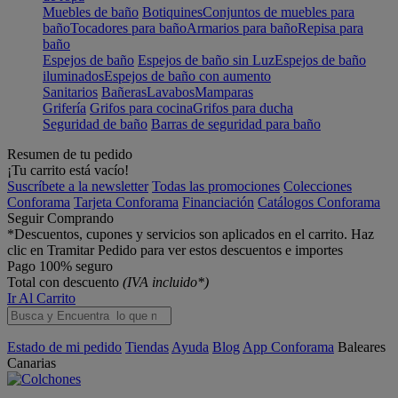
Muebles de baño
Botiquines
Conjuntos de muebles para
baño
Tocadores para baño
Armarios para baño
Repisa para
baño
Espejos de baño
Espejos de baño sin Luz
Espejos de baño
iluminados
Espejos de baño con aumento
Sanitarios
Bañeras
Lavabos
Mamparas
Grifería
Grifos para cocina
Grifos para ducha
Seguridad de baño
Barras de seguridad para baño
Resumen de tu pedido
¡Tu carrito está vacío!
Suscríbete a la newsletter
Todas las promociones
Colecciones
Conforama
Tarjeta Conforama
Financiación
Catálogos Conforama
Seguir Comprando
*Descuentos, cupones y servicios son aplicados en el carrito. Haz
clic en Tramitar Pedido para ver estos descuentos e importes
Pago 100% seguro
Total con descuento
(IVA incluido*)
Ir Al Carrito
Estado de mi pedido
Tiendas
Ayuda
Blog
App Conforama
Baleares
Canarias