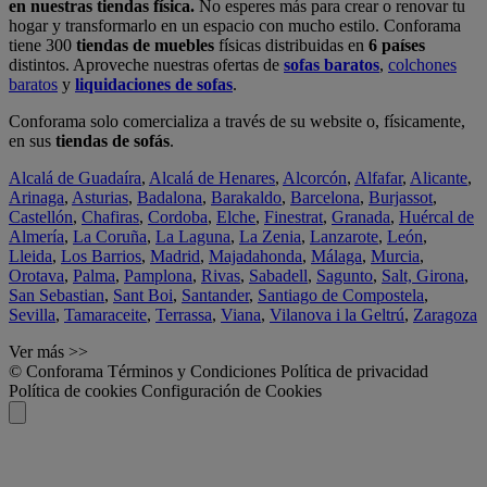
en nuestras tiendas física.
No esperes más para crear o renovar tu
hogar y transformarlo en un espacio con mucho estilo. Conforama
tiene 300
tiendas de muebles
físicas distribuidas en
6 países
distintos. Aproveche nuestras ofertas de
sofas baratos
,
colchones
baratos
y
liquidaciones de sofas
.
Conforama solo comercializa a través de su website o, físicamente,
en sus
tiendas de sofás
.
Alcalá de Guadaíra
,
Alcalá de Henares
,
Alcorcón
,
Alfafar
,
Alicante
,
Arinaga
,
Asturias
,
Badalona
,
Barakaldo
,
Barcelona
,
Burjassot
,
Castellón
,
Chafiras
,
Cordoba
,
Elche
,
Finestrat
,
Granada
,
Huércal de
Almería
,
La Coruña
,
La Laguna
,
La Zenia
,
Lanzarote
,
León
,
Lleida
,
Los Barrios
,
Madrid
,
Majadahonda
,
Málaga
,
Murcia
,
Orotava
,
Palma
,
Pamplona
,
Rivas
,
Sabadell
,
Sagunto
,
Salt, Girona
,
San Sebastian
,
Sant Boi
,
Santander
,
Santiago de Compostela
,
Sevilla
,
Tamaraceite
,
Terrassa
,
Viana
,
Vilanova i la Geltrú
,
Zaragoza
Ver más >>
© Conforama
Términos y Condiciones
Política de privacidad
Política de cookies
Configuración de Cookies