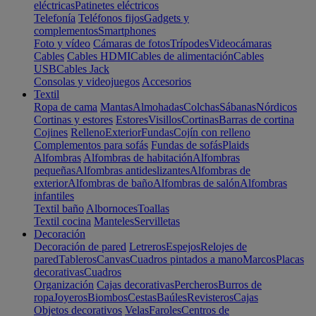
eléctricas
Patinetes eléctricos
Telefonía
Teléfonos fijos
Gadgets y
complementos
Smartphones
Foto y vídeo
Cámaras de fotos
Trípodes
Videocámaras
Cables
Cables HDMI
Cables de alimentación
Cables
USB
Cables Jack
Consolas y videojuegos
Accesorios
Textil
Ropa de cama
Mantas
Almohadas
Colchas
Sábanas
Nórdicos
Cortinas y estores
Estores
Visillos
Cortinas
Barras de cortina
Cojines
Relleno
Exterior
Fundas
Cojín con relleno
Complementos para sofás
Fundas de sofás
Plaids
Alfombras
Alfombras de habitación
Alfombras
pequeñas
Alfombras antideslizantes
Alfombras de
exterior
Alfombras de baño
Alfombras de salón
Alfombras
infantiles
Textil baño
Albornoces
Toallas
Textil cocina
Manteles
Servilletas
Decoración
Decoración de pared
Letreros
Espejos
Relojes de
pared
Tableros
Canvas
Cuadros pintados a mano
Marcos
Placas
decorativas
Cuadros
Organización
Cajas decorativas
Percheros
Burros de
ropa
Joyeros
Biombos
Cestas
Baúles
Revisteros
Cajas
Objetos decorativos
Velas
Faroles
Centros de