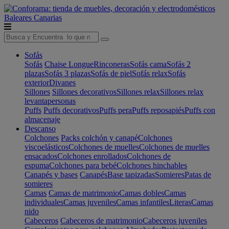
Baleares
Canarias
Sofás
Sofás
Chaise Longue
Rinconeras
Sofás cama
Sofás 2
plazas
Sofás 3 plazas
Sofás de piel
Sofás relax
Sofás
exterior
Divanes
Sillones
Sillones decorativos
Sillones relax
Sillones relax
levantapersonas
Puffs
Puffs decorativos
Puffs pera
Puffs reposapiés
Puffs con
almacenaje
Descanso
Colchones
Packs colchón y canapé
Colchones
viscoelásticos
Colchones de muelles
Colchones de muelles
ensacados
Colchones enrollados
Colchones de
espuma
Colchones para bebé
Colchones hinchables
Canapés y bases
Canapés
Base tapizadas
Somieres
Patas de
somieres
Camas
Camas de matrimonio
Camas dobles
Camas
individuales
Camas juveniles
Camas infantiles
Literas
Camas
nido
Cabeceros
Cabeceros de matrimonio
Cabeceros juveniles