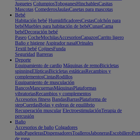
Juguetes
Columpios
Toboganes
Hinchables
Casitas
Mascotas
Comederos
Jaulas
Casetas para mascotas
Bebé
Habitación bebé
Humidificadores
Cestas
Colchón para
bebé
Muebles para habitación de bebé
Cunas
Cama
bebé
Decoración bebé
Paseo
Coche
Mochilas
Accesorios
Capazos
Carrito ligero
Baño e higiene
Aspirador nasal
Orinales
Textil bebé
Cojines
Funda
Seguridad
Barreras
Deporte
Equipamiento de cardio
Máquinas de remo
Bicicletas
spinning
Elípticas
Bicicletas estáticas
Recambios y
complementos
Cintas
Rodillos
Equipamiento de musculación
Bancos
Mancuernas
Máquinas
Plataformas
vibratorias
Recambios y complementos
Accesorios fitness
Bandas
Barras
Plataforma de
step
Cuerdas
Bolas y esferas de equilibrio
Recuperación muscular
Electroestimulación
Terapia de
percusión
Baño
Accesorios de baño
Colgadores
baño
Papeleras
Dispensadores
Toalleros
Jaboneras
Escobillero
Port
de ropa