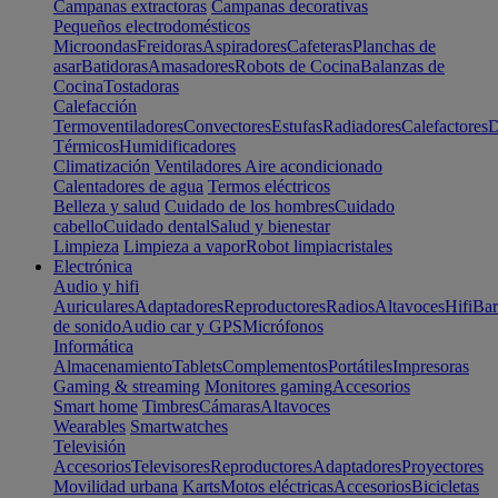
Campanas extractoras
Campanas decorativas
Pequeños electrodomésticos
Microondas
Freidoras
Aspiradores
Cafeteras
Planchas de
asar
Batidoras
Amasadores
Robots de Cocina
Balanzas de
Cocina
Tostadoras
Calefacción
Termoventiladores
Convectores
Estufas
Radiadores
Calefactores
D
Térmicos
Humidificadores
Climatización
Ventiladores
Aire acondicionado
Calentadores de agua
Termos eléctricos
Belleza y salud
Cuidado de los hombres
Cuidado
cabello
Cuidado dental
Salud y bienestar
Limpieza
Limpieza a vapor
Robot limpiacristales
Electrónica
Audio y hifi
Auriculares
Adaptadores
Reproductores
Radios
Altavoces
Hifi
Bar
de sonido
Audio car y GPS
Micrófonos
Informática
Almacenamiento
Tablets
Complementos
Portátiles
Impresoras
Gaming & streaming
Monitores gaming
Accesorios
Smart home
Timbres
Cámaras
Altavoces
Wearables
Smartwatches
Televisión
Accesorios
Televisores
Reproductores
Adaptadores
Proyectores
Movilidad urbana
Karts
Motos eléctricas
Accesorios
Bicicletas