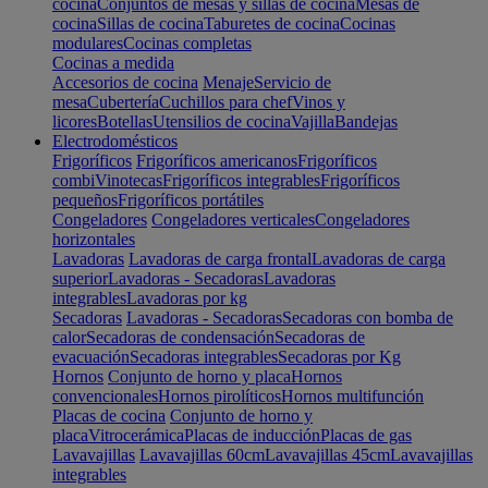
cocina
Conjuntos de mesas y sillas de cocina
Mesas de
cocina
Sillas de cocina
Taburetes de cocina
Cocinas
modulares
Cocinas completas
Cocinas a medida
Accesorios de cocina
Menaje
Servicio de
mesa
Cubertería
Cuchillos para chef
Vinos y
licores
Botellas
Utensilios de cocina
Vajilla
Bandejas
Electrodomésticos
Frigoríficos
Frigoríficos americanos
Frigoríficos
combi
Vinotecas
Frigoríficos integrables
Frigoríficos
pequeños
Frigoríficos portátiles
Congeladores
Congeladores verticales
Congeladores
horizontales
Lavadoras
Lavadoras de carga frontal
Lavadoras de carga
superior
Lavadoras - Secadoras
Lavadoras
integrables
Lavadoras por kg
Secadoras
Lavadoras - Secadoras
Secadoras con bomba de
calor
Secadoras de condensación
Secadoras de
evacuación
Secadoras integrables
Secadoras por Kg
Hornos
Conjunto de horno y placa
Hornos
convencionales
Hornos pirolíticos
Hornos multifunción
Placas de cocina
Conjunto de horno y
placa
Vitrocerámica
Placas de inducción
Placas de gas
Lavavajillas
Lavavajillas 60cm
Lavavajillas 45cm
Lavavajillas
integrables