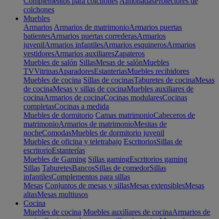
Complementos para colchones
Almohadas
Protectores de
colchones
Muebles
Armarios
Armarios de matrimonio
Armarios puertas
batientes
Armarios puertas correderas
Armarios
juvenil
Armarios infantiles
Armarios esquineros
Armarios
vestidores
Armarios auxiliares
Zapateros
Muebles de salón
Sillas
Mesas de salón
Muebles
TV
Vitrinas
Aparadores
Estanterias
Muebles recibidores
Muebles de cocina
Sillas de cocinas
Taburetes de cocina
Mesas
de cocina
Mesas y sillas de cocina
Muebles auxiliares de
cocina
Armarios de cocina
Cocinas modulares
Cocinas
completas
Cocinas a medida
Muebles de dormitorio
Camas matrimonio
Cabeceros de
matrimonio
Armarios de matrimonio
Mesitas de
noche
Comodas
Muebles de dormitorio juvenil
Muebles de oficina y teletrabajo
Escritorios
Sillas de
escritorio
Estanterías
Muebles de Gaming
Sillas gaming
Escritorios gaming
Sillas
Taburetes
Bancos
Sillas de comedor
Sillas
infantiles
Complementos para sillas
Mesas
Conjuntos de mesas y sillas
Mesas extensibles
Mesas
altas
Mesas multiusos
Cocina
Muebles de cocina
Muebles auxiliares de cocina
Armarios de