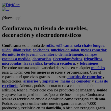
¡Nueva app!
Conforama, tu tienda de muebles,
decoración y electrodomésticos
Conforama
es tu tienda de
sofás
,
sofá cama
,
sofá chaise longue
,
sillón
,
sillón relax
,
colchones
,
muebles de salón
,
mesas comedor
,
dormitorio de juvenil
,
dormitorio de matrimonio
,
canapés
,
cocinas a medida
,
decoración
,
electrodomésticos
,
frigoríficos
,
microondas
,
lavavajillas
,
lavadora secadora
, y
televisiones
.
Descubre nuestra amplia variedad de estilos en cualquier
muebles
para tu hogar,
con los mejores precios y promociones
. Crea el
espacio en el que vives gracias a nuestros
muebles de comedor
y
habitaciones,
armarios
y
zapateros
,
mesas de comedor
y
sillas de
escritorio
. Además, podrás decorar tu casa con multitud de
artículos, tener el mejor ocio con los productos de
imagen y sonido
y aprovechar tu
jardín
en las épocas de buen tiempo. Conforama
realiza el
servicio de envío a domicilio como recogida en tienda.
Podrás
comprar online
entre nuestra gama de más de 7.000
productos y
recibirlo en tu domicilio
, o bien con
recogida gratis