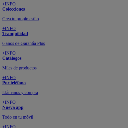
+INFO
Colecciones
Crea tu propio estilo
+INFO
Tranquilidad
6 años de Garantía Plus
+INFO
Catálogos
Miles de productos
+INFO
Por teléfono
Llámanos y compra
+INFO
Nueva app
Todo en tu móvil
+INFO