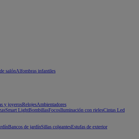
de salón
Alfombras infantiles
as y joyeros
Relojes
Ambientadores
zas
Smart Light
Bombillas
Focos
Iluminación con rieles
Cintas Led
ardín
Bancos de jardín
Sillas colgantes
Estufas de exterior