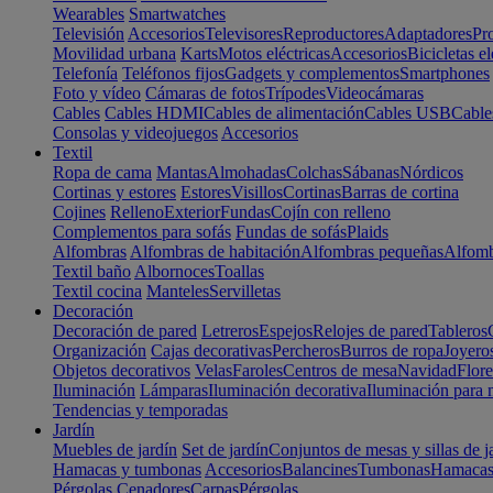
Wearables
Smartwatches
Televisión
Accesorios
Televisores
Reproductores
Adaptadores
Pr
Movilidad urbana
Karts
Motos eléctricas
Accesorios
Bicicletas el
Telefonía
Teléfonos fijos
Gadgets y complementos
Smartphones
Foto y vídeo
Cámaras de fotos
Trípodes
Videocámaras
Cables
Cables HDMI
Cables de alimentación
Cables USB
Cable
Consolas y videojuegos
Accesorios
Textil
Ropa de cama
Mantas
Almohadas
Colchas
Sábanas
Nórdicos
Cortinas y estores
Estores
Visillos
Cortinas
Barras de cortina
Cojines
Relleno
Exterior
Fundas
Cojín con relleno
Complementos para sofás
Fundas de sofás
Plaids
Alfombras
Alfombras de habitación
Alfombras pequeñas
Alfomb
Textil baño
Albornoces
Toallas
Textil cocina
Manteles
Servilletas
Decoración
Decoración de pared
Letreros
Espejos
Relojes de pared
Tableros
Organización
Cajas decorativas
Percheros
Burros de ropa
Joyero
Objetos decorativos
Velas
Faroles
Centros de mesa
Navidad
Flore
Iluminación
Lámparas
Iluminación decorativa
Iluminación para 
Tendencias y temporadas
Jardín
Muebles de jardín
Set de jardín
Conjuntos de mesas y sillas de j
Hamacas y tumbonas
Accesorios
Balancines
Tumbonas
Hamaca
Pérgolas
Cenadores
Carpas
Pérgolas