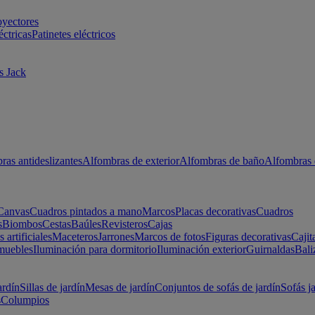
oyectores
éctricas
Patinetes eléctricos
s Jack
ras antideslizantes
Alfombras de exterior
Alfombras de baño
Alfombras 
Canvas
Cuadros pintados a mano
Marcos
Placas decorativas
Cuadros
s
Biombos
Cestas
Baúles
Revisteros
Cajas
s artificiales
Maceteros
Jarrones
Marcos de fotos
Figuras decorativas
Cajit
muebles
Iluminación para dormitorio
Iluminación exterior
Guirnaldas
Bali
ardín
Sillas de jardín
Mesas de jardín
Conjuntos de sofás de jardín
Sofás j
s
Columpios