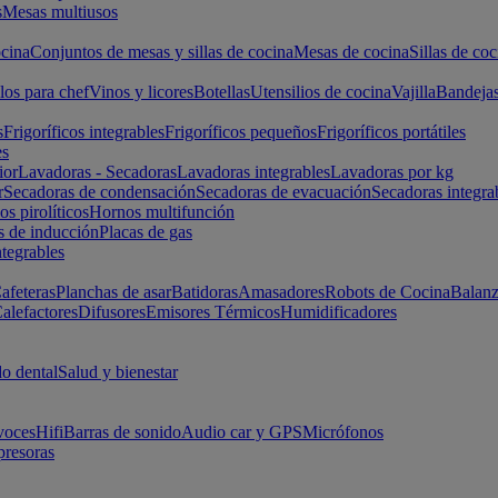
s
Mesas multiusos
cina
Conjuntos de mesas y sillas de cocina
Mesas de cocina
Sillas de coc
los para chef
Vinos y licores
Botellas
Utensilios de cocina
Vajilla
Bandeja
s
Frigoríficos integrables
Frigoríficos pequeños
Frigoríficos portátiles
es
ior
Lavadoras - Secadoras
Lavadoras integrables
Lavadoras por kg
r
Secadoras de condensación
Secadoras de evacuación
Secadoras integra
s pirolíticos
Hornos multifunción
s de inducción
Placas de gas
ntegrables
afeteras
Planchas de asar
Batidoras
Amasadores
Robots de Cocina
Balanz
alefactores
Difusores
Emisores Térmicos
Humidificadores
o dental
Salud y bienestar
voces
Hifi
Barras de sonido
Audio car y GPS
Micrófonos
presoras