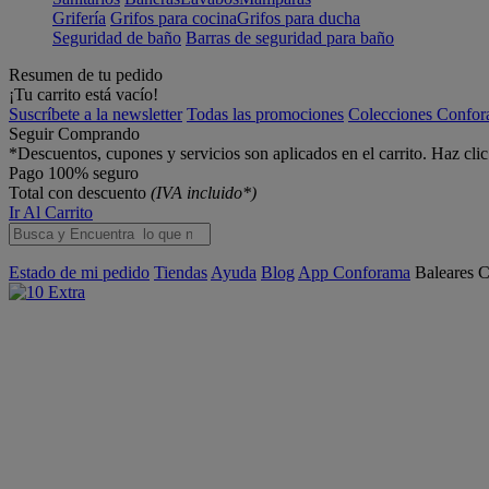
Grifería
Grifos para cocina
Grifos para ducha
Seguridad de baño
Barras de seguridad para baño
Resumen de tu pedido
¡Tu carrito está vacío!
Suscríbete a la newsletter
Todas las promociones
Colecciones Confo
Seguir Comprando
*Descuentos, cupones y servicios son aplicados en el carrito. Haz cli
Pago 100% seguro
Total con descuento
(IVA incluido*)
Ir Al Carrito
Estado de mi pedido
Tiendas
Ayuda
Blog
App Conforama
Baleares
C