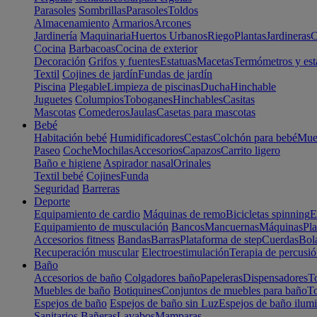
Parasoles
Sombrillas
Parasoles
Toldos
Almacenamiento
Armarios
Arcones
Jardinería
Maquinaria
Huertos Urbanos
Riego
Plantas
Jardineras
C
Cocina
Barbacoas
Cocina de exterior
Decoración
Grifos y fuentes
Estatuas
Macetas
Termómetros y est
Textil
Cojines de jardín
Fundas de jardín
Piscina
Plegable
Limpieza de piscinas
Ducha
Hinchable
Juguetes
Columpios
Toboganes
Hinchables
Casitas
Mascotas
Comederos
Jaulas
Casetas para mascotas
Bebé
Habitación bebé
Humidificadores
Cestas
Colchón para bebé
Mueb
Paseo
Coche
Mochilas
Accesorios
Capazos
Carrito ligero
Baño e higiene
Aspirador nasal
Orinales
Textil bebé
Cojines
Funda
Seguridad
Barreras
Deporte
Equipamiento de cardio
Máquinas de remo
Bicicletas spinning
E
Equipamiento de musculación
Bancos
Mancuernas
Máquinas
Pla
Accesorios fitness
Bandas
Barras
Plataforma de step
Cuerdas
Bola
Recuperación muscular
Electroestimulación
Terapia de percusi
Baño
Accesorios de baño
Colgadores baño
Papeleras
Dispensadores
To
Muebles de baño
Botiquines
Conjuntos de muebles para baño
To
Espejos de baño
Espejos de baño sin Luz
Espejos de baño ilum
Sanitarios
Bañeras
Lavabos
Mamparas