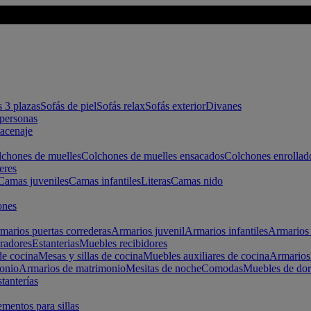
s 3 plazas
Sofás de piel
Sofás relax
Sofás exterior
Divanes
apersonas
macenaje
chones de muelles
Colchones de muelles ensacados
Colchones enrollad
eres
Camas juveniles
Camas infantiles
Literas
Camas nido
ones
marios puertas correderas
Armarios juvenil
Armarios infantiles
Armarios 
radores
Estanterias
Muebles recibidores
e cocina
Mesas y sillas de cocina
Muebles auxiliares de cocina
Armarios
onio
Armarios de matrimonio
Mesitas de noche
Comodas
Muebles de dor
tanterías
entos para sillas