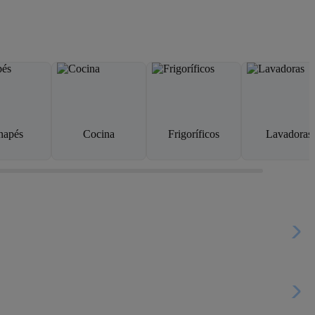
napés
Cocina
Frigoríficos
Lavadoras