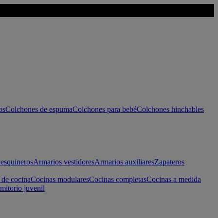
os
Colchones de espuma
Colchones para bebé
Colchones hinchables
esquineros
Armarios vestidores
Armarios auxiliares
Zapateros
 de cocina
Cocinas modulares
Cocinas completas
Cocinas a medida
mitorio juvenil