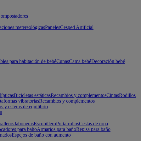
ompostadores
aciones metereológicas
Paneles
Cesped Artificial
les para habitación de bebé
Cunas
Cama bebé
Decoración bebé
lípticas
Bicicletas estáticas
Recambios y complementos
Cintas
Rodillos
taformas vibratorias
Recambios y complementos
s y esferas de equilibrio
ón
alleros
Jaboneras
Escobillero
Portarrollos
Cestas de ropa
cadores para baño
Armarios para baño
Repisa para baño
inados
Espejos de baño con aumento