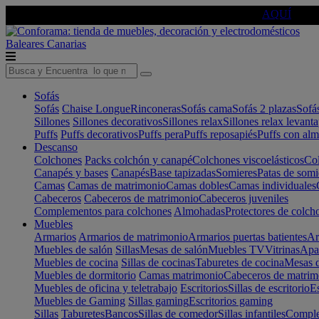
🔵Cambia tu electro con
-10% EXTRA
de descuento ☑️
AQUÍ
Baleares
Canarias
Sofás
Sofás
Chaise Longue
Rinconeras
Sofás cama
Sofás 2 plazas
Sofá
Sillones
Sillones decorativos
Sillones relax
Sillones relax levant
Puffs
Puffs decorativos
Puffs pera
Puffs reposapiés
Puffs con al
Descanso
Colchones
Packs colchón y canapé
Colchones viscoelásticos
Col
Canapés y bases
Canapés
Base tapizadas
Somieres
Patas de somi
Camas
Camas de matrimonio
Camas dobles
Camas individuales
Cabeceros
Cabeceros de matrimonio
Cabeceros juveniles
Complementos para colchones
Almohadas
Protectores de colch
Muebles
Armarios
Armarios de matrimonio
Armarios puertas batientes
Ar
Muebles de salón
Sillas
Mesas de salón
Muebles TV
Vitrinas
Apa
Muebles de cocina
Sillas de cocinas
Taburetes de cocina
Mesas d
Muebles de dormitorio
Camas matrimonio
Cabeceros de matrim
Muebles de oficina y teletrabajo
Escritorios
Sillas de escritorio
Es
Muebles de Gaming
Sillas gaming
Escritorios gaming
Sillas
Taburetes
Bancos
Sillas de comedor
Sillas infantiles
Complem