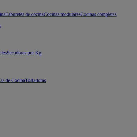
ina
Taburetes de cocina
Cocinas modulares
Cocinas completas
s
bles
Secadoras por Kg
as de Cocina
Tostadoras