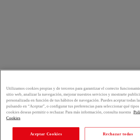
Utilizamos cookies propias y de terceros para garantizar el correcto funcionami
sitio web, analizar la navegación, mejorar nuestros servicios y mostrarte public
personalizada en función de tus hábitos de navegación. Puedes aceptar todas la
pulsando en “Aceptar”, o configurar tus preferencias para seleccionar qué tipos
cookies deseas permitir o rechazar. Para más información, consulta nuestra
Pol
Cookies
Aceptar Cookies
Rechazar todas