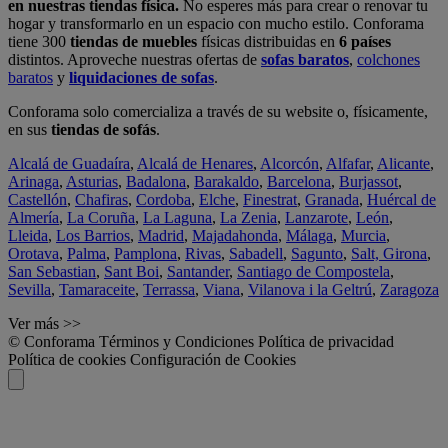
en nuestras tiendas física.
No esperes más para crear o renovar tu
hogar y transformarlo en un espacio con mucho estilo. Conforama
tiene 300
tiendas de muebles
físicas distribuidas en
6 países
distintos. Aproveche nuestras ofertas de
sofas baratos
,
colchones
baratos
y
liquidaciones de sofas
.
Conforama solo comercializa a través de su website o, físicamente,
en sus
tiendas de sofás
.
Alcalá de Guadaíra
,
Alcalá de Henares
,
Alcorcón
,
Alfafar
,
Alicante
,
Arinaga
,
Asturias
,
Badalona
,
Barakaldo
,
Barcelona
,
Burjassot
,
Castellón
,
Chafiras
,
Cordoba
,
Elche
,
Finestrat
,
Granada
,
Huércal de
Almería
,
La Coruña
,
La Laguna
,
La Zenia
,
Lanzarote
,
León
,
Lleida
,
Los Barrios
,
Madrid
,
Majadahonda
,
Málaga
,
Murcia
,
Orotava
,
Palma
,
Pamplona
,
Rivas
,
Sabadell
,
Sagunto
,
Salt, Girona
,
San Sebastian
,
Sant Boi
,
Santander
,
Santiago de Compostela
,
Sevilla
,
Tamaraceite
,
Terrassa
,
Viana
,
Vilanova i la Geltrú
,
Zaragoza
Ver más >>
© Conforama
Términos y Condiciones
Política de privacidad
Política de cookies
Configuración de Cookies