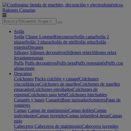
Baleares
Canarias
Sofás
Sofás
Chaise Longue
Rinconeras
Sofás cama
Sofás 2
plazas
Sofás 3 plazas
Sofás de piel
Sofás relax
Sofás
exterior
Divanes
Sillones
Sillones decorativos
Sillones relax
Sillones relax
levantapersonas
Puffs
Puffs decorativos
Puffs pera
Puffs reposapiés
Puffs con
almacenaje
Descanso
Colchones
Packs colchón y canapé
Colchones
viscoelásticos
Colchones de muelles
Colchones de muelles
ensacados
Colchones enrollados
Colchones de
espuma
Colchones para bebé
Colchones hinchables
Canapés y bases
Canapés
Base tapizadas
Somieres
Patas de
somieres
Camas
Camas de matrimonio
Camas dobles
Camas
individuales
Camas juveniles
Camas infantiles
Literas
Camas
nido
Cabeceros
Cabeceros de matrimonio
Cabeceros juveniles