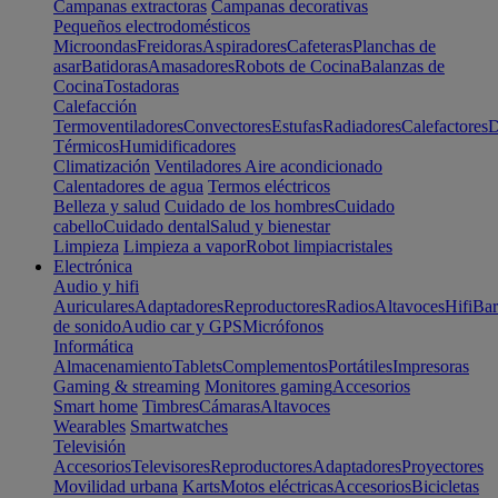
Campanas extractoras
Campanas decorativas
Pequeños electrodomésticos
Microondas
Freidoras
Aspiradores
Cafeteras
Planchas de
asar
Batidoras
Amasadores
Robots de Cocina
Balanzas de
Cocina
Tostadoras
Calefacción
Termoventiladores
Convectores
Estufas
Radiadores
Calefactores
D
Térmicos
Humidificadores
Climatización
Ventiladores
Aire acondicionado
Calentadores de agua
Termos eléctricos
Belleza y salud
Cuidado de los hombres
Cuidado
cabello
Cuidado dental
Salud y bienestar
Limpieza
Limpieza a vapor
Robot limpiacristales
Electrónica
Audio y hifi
Auriculares
Adaptadores
Reproductores
Radios
Altavoces
Hifi
Bar
de sonido
Audio car y GPS
Micrófonos
Informática
Almacenamiento
Tablets
Complementos
Portátiles
Impresoras
Gaming & streaming
Monitores gaming
Accesorios
Smart home
Timbres
Cámaras
Altavoces
Wearables
Smartwatches
Televisión
Accesorios
Televisores
Reproductores
Adaptadores
Proyectores
Movilidad urbana
Karts
Motos eléctricas
Accesorios
Bicicletas