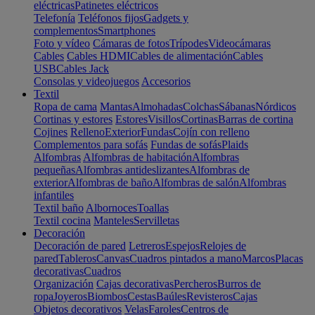
eléctricas
Patinetes eléctricos
Telefonía
Teléfonos fijos
Gadgets y
complementos
Smartphones
Foto y vídeo
Cámaras de fotos
Trípodes
Videocámaras
Cables
Cables HDMI
Cables de alimentación
Cables
USB
Cables Jack
Consolas y videojuegos
Accesorios
Textil
Ropa de cama
Mantas
Almohadas
Colchas
Sábanas
Nórdicos
Cortinas y estores
Estores
Visillos
Cortinas
Barras de cortina
Cojines
Relleno
Exterior
Fundas
Cojín con relleno
Complementos para sofás
Fundas de sofás
Plaids
Alfombras
Alfombras de habitación
Alfombras
pequeñas
Alfombras antideslizantes
Alfombras de
exterior
Alfombras de baño
Alfombras de salón
Alfombras
infantiles
Textil baño
Albornoces
Toallas
Textil cocina
Manteles
Servilletas
Decoración
Decoración de pared
Letreros
Espejos
Relojes de
pared
Tableros
Canvas
Cuadros pintados a mano
Marcos
Placas
decorativas
Cuadros
Organización
Cajas decorativas
Percheros
Burros de
ropa
Joyeros
Biombos
Cestas
Baúles
Revisteros
Cajas
Objetos decorativos
Velas
Faroles
Centros de