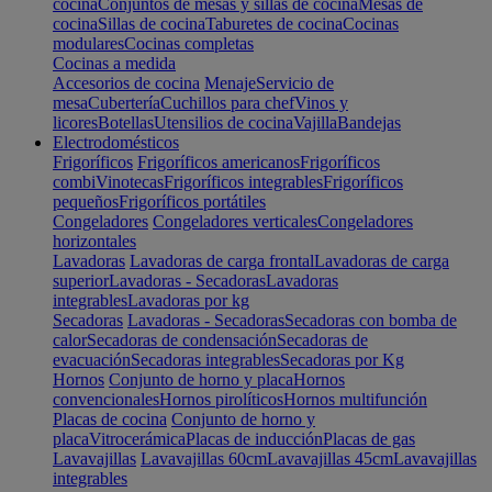
cocina
Conjuntos de mesas y sillas de cocina
Mesas de
cocina
Sillas de cocina
Taburetes de cocina
Cocinas
modulares
Cocinas completas
Cocinas a medida
Accesorios de cocina
Menaje
Servicio de
mesa
Cubertería
Cuchillos para chef
Vinos y
licores
Botellas
Utensilios de cocina
Vajilla
Bandejas
Electrodomésticos
Frigoríficos
Frigoríficos americanos
Frigoríficos
combi
Vinotecas
Frigoríficos integrables
Frigoríficos
pequeños
Frigoríficos portátiles
Congeladores
Congeladores verticales
Congeladores
horizontales
Lavadoras
Lavadoras de carga frontal
Lavadoras de carga
superior
Lavadoras - Secadoras
Lavadoras
integrables
Lavadoras por kg
Secadoras
Lavadoras - Secadoras
Secadoras con bomba de
calor
Secadoras de condensación
Secadoras de
evacuación
Secadoras integrables
Secadoras por Kg
Hornos
Conjunto de horno y placa
Hornos
convencionales
Hornos pirolíticos
Hornos multifunción
Placas de cocina
Conjunto de horno y
placa
Vitrocerámica
Placas de inducción
Placas de gas
Lavavajillas
Lavavajillas 60cm
Lavavajillas 45cm
Lavavajillas
integrables