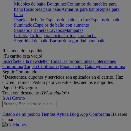
Muebles de baño
Botiquines
Conjuntos de muebles para
baño
Tocadores para baño
Armarios para baño
Repisa para
baño
Espejos de baño
Espejos de baño sin Luz
Espejos de baño
iluminados
Espejos de baño con aumento
Sanitarios
Bañeras
Lavabos
Mamparas
Grifería
Grifos para cocina
Grifos para ducha
Seguridad de baño
Barras de seguridad para baño
Resumen de tu pedido
¡Tu carrito está vacío!
Suscríbete a la newsletter
Todas las promociones
Colecciones
Conforama
Tarjeta Conforama
Financiación
Catálogos Conforama
Seguir Comprando
*Descuentos, cupones y servicios son aplicados en el carrito. Haz
clic en Tramitar Pedido para ver estos descuentos e importes
Pago 100% seguro
Total con descuento
(IVA incluido*)
Ir Al Carrito
Estado de mi pedido
Tiendas
Ayuda
Blog
App Conforama
Baleares
Canarias