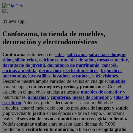
¡Nueva app!
Conforama, tu tienda de muebles,
decoración y electrodomésticos
Conforama
es tu tienda de
sofás
,
sofá cama
,
sofá chaise longue
,
sillón
,
sillón relax
,
colchones
,
muebles de salón
,
mesas comedor
,
dormitorio de juvenil
,
dormitorio de matrimonio
,
canapés
,
cocinas a medida
,
decoración
,
electrodomésticos
,
frigoríficos
,
microondas
,
lavavajillas
,
lavadora secadora
, y
televisiones
.
Descubre nuestra amplia variedad de estilos en cualquier
muebles
para tu hogar,
con los mejores precios y promociones
. Crea el
espacio en el que vives gracias a nuestros
muebles de comedor
y
habitaciones,
armarios
y
zapateros
,
mesas de comedor
y
sillas de
escritorio
. Además, podrás decorar tu casa con multitud de
artículos, tener el mejor ocio con los productos de
imagen y sonido
y aprovechar tu
jardín
en las épocas de buen tiempo. Conforama
realiza el
servicio de envío a domicilio como recogida en tienda.
Podrás
comprar online
entre nuestra gama de más de 7.000
productos y
recibirlo en tu domicilio
, o bien con
recogida gratis