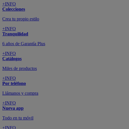
+INFO
Colecciones
Crea tu propio estilo
+INFO
Tranquilidad
6 años de Garantía Plus
+INFO
Catálogos
Miles de productos
+INFO
Por teléfono
Llámanos y compra
+INFO
Nueva app
Todo en tu móvil
+INFO