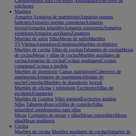
Complementos para colchones
Almohadas
Protectores de
colchones
Muebles
Armarios
Armarios de matrimonio
Armarios puertas
batientes
Armarios puertas correderas
Armarios
juvenil
Armarios infantiles
Armarios esquineros
Armarios
vestidores
Armarios auxiliares
Zapateros
Muebles de salón
Sillas
Mesas de salón
Muebles
TV
Vitrinas
Aparadores
Estanterias
Muebles recibidores
Muebles de cocina
Sillas de cocinas
Taburetes de cocina
Mesas
de cocina
Mesas y sillas de cocina
Muebles auxiliares de
cocina
Armarios de cocina
Cocinas modulares
Cocinas
completas
Cocinas a medida
Muebles de dormitorio
Camas matrimonio
Cabeceros de
matrimonio
Armarios de matrimonio
Mesitas de
noche
Comodas
Muebles de dormitorio juvenil
Muebles de oficina y teletrabajo
Escritorios
Sillas de
escritorio
Estanterías
Muebles de Gaming
Sillas gaming
Escritorios gaming
Sillas
Taburetes
Bancos
Sillas de comedor
Sillas
infantiles
Complementos para sillas
Mesas
Conjuntos de mesas y sillas
Mesas extensibles
Mesas
altas
Mesas multiusos
Cocina
Muebles de cocina
Muebles auxiliares de cocina
Armarios de