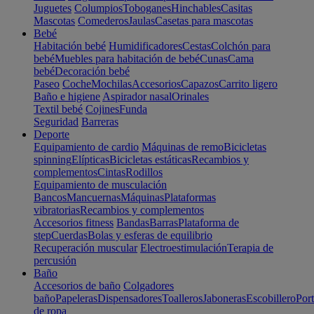
Juguetes
Columpios
Toboganes
Hinchables
Casitas
Mascotas
Comederos
Jaulas
Casetas para mascotas
Bebé
Habitación bebé
Humidificadores
Cestas
Colchón para
bebé
Muebles para habitación de bebé
Cunas
Cama
bebé
Decoración bebé
Paseo
Coche
Mochilas
Accesorios
Capazos
Carrito ligero
Baño e higiene
Aspirador nasal
Orinales
Textil bebé
Cojines
Funda
Seguridad
Barreras
Deporte
Equipamiento de cardio
Máquinas de remo
Bicicletas
spinning
Elípticas
Bicicletas estáticas
Recambios y
complementos
Cintas
Rodillos
Equipamiento de musculación
Bancos
Mancuernas
Máquinas
Plataformas
vibratorias
Recambios y complementos
Accesorios fitness
Bandas
Barras
Plataforma de
step
Cuerdas
Bolas y esferas de equilibrio
Recuperación muscular
Electroestimulación
Terapia de
percusión
Baño
Accesorios de baño
Colgadores
baño
Papeleras
Dispensadores
Toalleros
Jaboneras
Escobillero
Port
de ropa