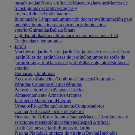
mesa
Navidad
Flores artificiales
Maceteros
Jarrones
Marcos de
fotos
Figuras decorativas
Cajitas y
joyeros
Relojes
Ambientadores
Iluminación
Lámparas
Iluminación decorativa
Iluminación para
muebles
Iluminación para dormitorio
Iluminación
exterior
Guirnaldas
Balizas
Smart
Light
Bombillas
Focos
Iluminación con rieles
Cintas Led
Tendencias y temporadas
Jardín
Muebles de jardín
Set de jardín
Conjuntos de mesas y sillas de
jardín
Sillas de jardín
Mesas de jardín
Conjuntos de sofás de
jardín
Sofás jardín
Bancos de jardín
Sillas colgantes
Estufas de
exterior
Hamacas y tumbonas
Accesorios
Balancines
Tumbonas
Hamacas
Columpios
Pérgolas
Cenadores
Carpas
Pérgolas
Parasoles
Sombrillas
Parasoles
Toldos
Almacenamiento
Armarios
Arcones
Jardinería
Maquinaria
Huertos
Urbanos
Riego
Plantas
Jardineras
Compostadores
Cocina
Barbacoas
Cocina de exterior
Decoración
Grifos y fuentes
Estatuas
Macetas
Termómetros y
estaciones metereológicas
Paneles
Cesped Artificial
Textil
Cojines de jardín
Fundas de jardín
Piscina
Plegable
Limpieza de piscinas
Ducha
Hinchable