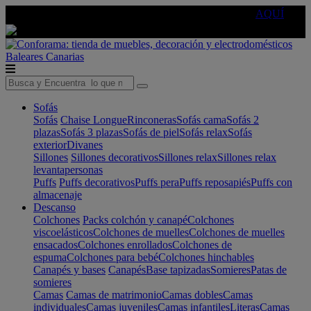
🔵Cambia tu electro con
-10% EXTRA
de descuento ☑️
AQUÍ
Baleares
Canarias
Sofás
Sofás
Chaise Longue
Rinconeras
Sofás cama
Sofás 2
plazas
Sofás 3 plazas
Sofás de piel
Sofás relax
Sofás
exterior
Divanes
Sillones
Sillones decorativos
Sillones relax
Sillones relax
levantapersonas
Puffs
Puffs decorativos
Puffs pera
Puffs reposapiés
Puffs con
almacenaje
Descanso
Colchones
Packs colchón y canapé
Colchones
viscoelásticos
Colchones de muelles
Colchones de muelles
ensacados
Colchones enrollados
Colchones de
espuma
Colchones para bebé
Colchones hinchables
Canapés y bases
Canapés
Base tapizadas
Somieres
Patas de
somieres
Camas
Camas de matrimonio
Camas dobles
Camas
individuales
Camas juveniles
Camas infantiles
Literas
Camas