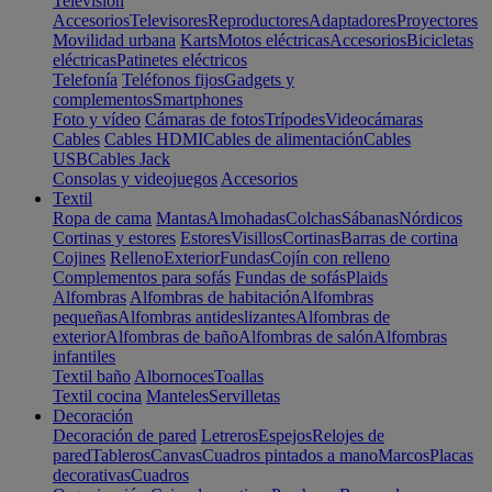
Televisión
Accesorios
Televisores
Reproductores
Adaptadores
Proyectores
Movilidad urbana
Karts
Motos eléctricas
Accesorios
Bicicletas
eléctricas
Patinetes eléctricos
Telefonía
Teléfonos fijos
Gadgets y
complementos
Smartphones
Foto y vídeo
Cámaras de fotos
Trípodes
Videocámaras
Cables
Cables HDMI
Cables de alimentación
Cables
USB
Cables Jack
Consolas y videojuegos
Accesorios
Textil
Ropa de cama
Mantas
Almohadas
Colchas
Sábanas
Nórdicos
Cortinas y estores
Estores
Visillos
Cortinas
Barras de cortina
Cojines
Relleno
Exterior
Fundas
Cojín con relleno
Complementos para sofás
Fundas de sofás
Plaids
Alfombras
Alfombras de habitación
Alfombras
pequeñas
Alfombras antideslizantes
Alfombras de
exterior
Alfombras de baño
Alfombras de salón
Alfombras
infantiles
Textil baño
Albornoces
Toallas
Textil cocina
Manteles
Servilletas
Decoración
Decoración de pared
Letreros
Espejos
Relojes de
pared
Tableros
Canvas
Cuadros pintados a mano
Marcos
Placas
decorativas
Cuadros