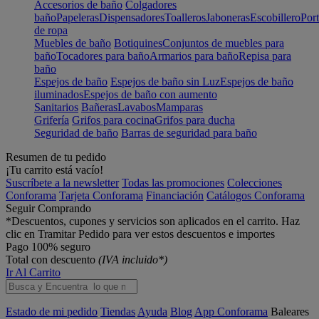
Accesorios de baño
Colgadores
baño
Papeleras
Dispensadores
Toalleros
Jaboneras
Escobillero
Port
de ropa
Muebles de baño
Botiquines
Conjuntos de muebles para
baño
Tocadores para baño
Armarios para baño
Repisa para
baño
Espejos de baño
Espejos de baño sin Luz
Espejos de baño
iluminados
Espejos de baño con aumento
Sanitarios
Bañeras
Lavabos
Mamparas
Grifería
Grifos para cocina
Grifos para ducha
Seguridad de baño
Barras de seguridad para baño
Resumen de tu pedido
¡Tu carrito está vacío!
Suscríbete a la newsletter
Todas las promociones
Colecciones
Conforama
Tarjeta Conforama
Financiación
Catálogos Conforama
Seguir Comprando
*Descuentos, cupones y servicios son aplicados en el carrito. Haz
clic en Tramitar Pedido para ver estos descuentos e importes
Pago 100% seguro
Total con descuento
(IVA incluido*)
Ir Al Carrito
Estado de mi pedido
Tiendas
Ayuda
Blog
App Conforama
Baleares