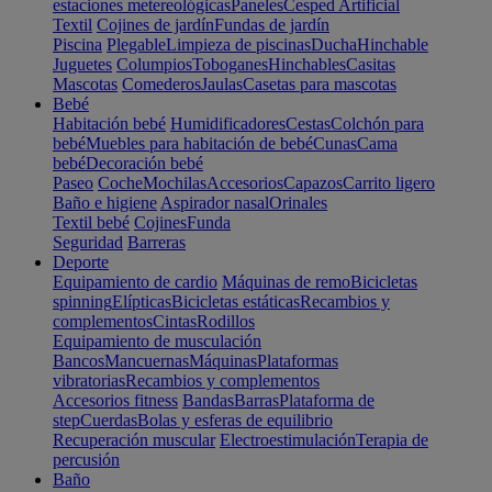
estaciones metereológicas
Paneles
Cesped Artificial
Textil
Cojines de jardín
Fundas de jardín
Piscina
Plegable
Limpieza de piscinas
Ducha
Hinchable
Juguetes
Columpios
Toboganes
Hinchables
Casitas
Mascotas
Comederos
Jaulas
Casetas para mascotas
Bebé
Habitación bebé
Humidificadores
Cestas
Colchón para
bebé
Muebles para habitación de bebé
Cunas
Cama
bebé
Decoración bebé
Paseo
Coche
Mochilas
Accesorios
Capazos
Carrito ligero
Baño e higiene
Aspirador nasal
Orinales
Textil bebé
Cojines
Funda
Seguridad
Barreras
Deporte
Equipamiento de cardio
Máquinas de remo
Bicicletas
spinning
Elípticas
Bicicletas estáticas
Recambios y
complementos
Cintas
Rodillos
Equipamiento de musculación
Bancos
Mancuernas
Máquinas
Plataformas
vibratorias
Recambios y complementos
Accesorios fitness
Bandas
Barras
Plataforma de
step
Cuerdas
Bolas y esferas de equilibrio
Recuperación muscular
Electroestimulación
Terapia de
percusión
Baño