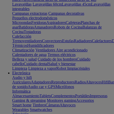
Lavavajillas
Lavavajillas 60cm
Lavavajillas 45cm
Lavavajillas
integrables
Campanas extractoras
Campanas decorativas
Pequeños electrodomésticos
Microondas
Freidoras
Aspiradores
Cafeteras
Planchas de
asar
Batidoras
Amasadores
Robots de Cocina
Balanzas de
Cocina
Tostadoras
Calefacción
Termoventiladores
Convectores
Estufas
Radiadores
Calefactores
D
Térmicos
Humidificadores
Climatización
Ventiladores
Aire acondicionado
Calentadores de agua
Termos eléctricos
Belleza y salud
Cuidado de los hombres
Cuidado
cabello
Cuidado dental
Salud y bienestar
Limpieza
Limpieza a vapor
Robot limpiacristales
Electrónica
Audio y hifi
Auriculares
Adaptadores
Reproductores
Radios
Altavoces
Hifi
Bar
de sonido
Audio car y GPS
Micrófonos
Informática
Almacenamiento
Tablets
Complementos
Portátiles
Impresoras
Gaming & streaming
Monitores gaming
Accesorios
Smart home
Timbres
Cámaras
Altavoces
Wearables
Smartwatches