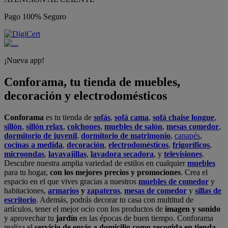
Pago 100% Seguro
¡Nueva app!
Conforama, tu tienda de muebles,
decoración y electrodomésticos
Conforama
es tu tienda de
sofás
,
sofá cama
,
sofá chaise longue
,
sillón
,
sillón relax
,
colchones
,
muebles de salón
,
mesas comedor
,
dormitorio de juvenil
,
dormitorio de matrimonio
,
canapés
,
cocinas a medida
,
decoración
,
electrodomésticos
,
frigoríficos
,
microondas
,
lavavajillas
,
lavadora secadora
, y
televisiones
.
Descubre nuestra amplia variedad de estilos en cualquier
muebles
para tu hogar,
con los mejores precios y promociones
. Crea el
espacio en el que vives gracias a nuestros
muebles de comedor
y
habitaciones,
armarios
y
zapateros
,
mesas de comedor
y
sillas de
escritorio
. Además, podrás decorar tu casa con multitud de
artículos, tener el mejor ocio con los productos de
imagen y sonido
y aprovechar tu
jardín
en las épocas de buen tiempo. Conforama
realiza el
servicio de envío a domicilio como recogida en tienda.