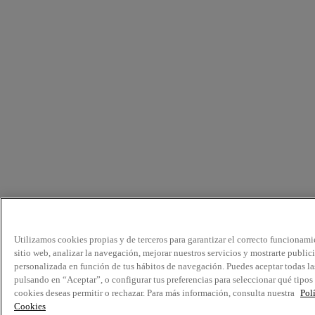
Utilizamos cookies propias y de terceros para garantizar el correcto funcionami
sitio web, analizar la navegación, mejorar nuestros servicios y mostrarte public
personalizada en función de tus hábitos de navegación. Puedes aceptar todas la
pulsando en “Aceptar”, o configurar tus preferencias para seleccionar qué tipos
cookies deseas permitir o rechazar. Para más información, consulta nuestra
Pol
Cookies