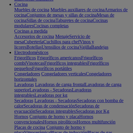
Cocina
Muebles de cocina
Muebles auxiliares de cocina
Armarios de
cocina
Conjuntos de mesas y sillas de cocina
Mesas de
cocina
Sillas de cocina
Taburetes de cocina
Cocinas
modulares
Cocinas completas
Cocinas a medida
Accesorios de cocina
Menaje
Servicio de
mesa
Cubertería
Cuchillos para chef
Vinos y
licores
Botellas
Utensilios de cocina
Vajilla
Bandejas
Electrodomésticos
Frigoríficos
Frigoríficos americanos
Frigoríficos
combi
Vinotecas
Frigoríficos integrables
Frigoríficos
pequeños
Frigoríficos portátiles
Congeladores
Congeladores verticales
Congeladores
horizontales
Lavadoras
Lavadoras de carga frontal
Lavadoras de carga
superior
Lavadoras - Secadoras
Lavadoras
integrables
Lavadoras por kg
Secadoras
Lavadoras - Secadoras
Secadoras con bomba de
calor
Secadoras de condensación
Secadoras de
evacuación
Secadoras integrables
Secadoras por Kg
Hornos
Conjunto de horno y placa
Hornos
convencionales
Hornos pirolíticos
Hornos multifunción
Placas de cocina
Conjunto de horno y
placa
Vitrocerámica
Placas de inducción
Placas de gas