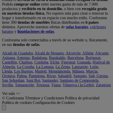
Podrás
comprar online
entre nuestra gama de más de 7.000
productos y
recibirlo en tu domicilio
, o bien con
recogida gratis
en nuestras tiendas física.
No esperes más para crear o renovar tu
hogar y transformarlo en un espacio con mucho estilo. Conforama
tiene 300
tiendas de muebles
físicas distribuidas en
6 países
distintos. Aproveche nuestras ofertas de
sofas baratos
,
colchones
baratos
y
liquidaciones de sofas
.
Conforama solo comercializa a través de su website o, físicamente,
en sus
tiendas de sofás
.
Alcalá de Guadaíra
,
Alcalá de Henares
,
Alcorcón
,
Alfafar
,
Alicante
,
Arinaga
,
Asturias
,
Badalona
,
Barakaldo
,
Barcelona
,
Burjassot
,
Castellón
,
Chafiras
,
Cordoba
,
Elche
,
Finestrat
,
Granada
,
Huércal de
Almería
,
La Coruña
,
La Laguna
,
La Zenia
,
Lanzarote
,
León
,
Lleida
,
Los Barrios
,
Madrid
,
Majadahonda
,
Málaga
,
Murcia
,
Orotava
,
Palma
,
Pamplona
,
Rivas
,
Sabadell
,
Sagunto
,
Salt, Girona
,
San Sebastian
,
Sant Boi
,
Santander
,
Santiago de Compostela
,
Sevilla
,
Tamaraceite
,
Terrassa
,
Viana
,
Vilanova i la Geltrú
,
Zaragoza
Ver más >>
© Conforama
Términos y Condiciones
Política de privacidad
Política de cookies
Configuración de Cookies