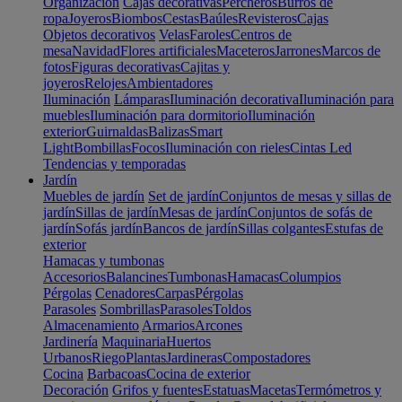
Organización
Cajas decorativas
Percheros
Burros de
ropa
Joyeros
Biombos
Cestas
Baúles
Revisteros
Cajas
Objetos decorativos
Velas
Faroles
Centros de
mesa
Navidad
Flores artificiales
Maceteros
Jarrones
Marcos de
fotos
Figuras decorativas
Cajitas y
joyeros
Relojes
Ambientadores
Iluminación
Lámparas
Iluminación decorativa
Iluminación para
muebles
Iluminación para dormitorio
Iluminación
exterior
Guirnaldas
Balizas
Smart
Light
Bombillas
Focos
Iluminación con rieles
Cintas Led
Tendencias y temporadas
Jardín
Muebles de jardín
Set de jardín
Conjuntos de mesas y sillas de
jardín
Sillas de jardín
Mesas de jardín
Conjuntos de sofás de
jardín
Sofás jardín
Bancos de jardín
Sillas colgantes
Estufas de
exterior
Hamacas y tumbonas
Accesorios
Balancines
Tumbonas
Hamacas
Columpios
Pérgolas
Cenadores
Carpas
Pérgolas
Parasoles
Sombrillas
Parasoles
Toldos
Almacenamiento
Armarios
Arcones
Jardinería
Maquinaria
Huertos
Urbanos
Riego
Plantas
Jardineras
Compostadores
Cocina
Barbacoas
Cocina de exterior
Decoración
Grifos y fuentes
Estatuas
Macetas
Termómetros y